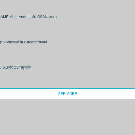
GAME:Mobi-AndroidऔरiOSकेलिएमोबाइ
प:AndroidऔरiOSपरडाउनलोडकरें
ndroidऔरiOSपरमुफ्तगेम
SEE MORE