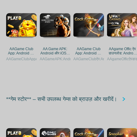
AAGame Club
AA Game APK:
AAGame Club
AAgame Offic ऐप
App: Android और
Android और iOS के
App: Android और
डाउनलोड: Android
iOS पर डाउनलोड करें
लिए मुफ्त डाउनलोड
iOS के लिए डाउनलोड
और iOS प्लेटफ़ॉर्म पर
AAGameClubAppAPKDownloadforAndroid&iOS
AAGameAPK:AndroidऔरiOSपरडाउनलोडकरेंAAGameAPK:Andr
AAGameClubऐप:AndroidऔरiOSपरमुफ्तड
AAgameOfficऐपडाउन
गाइड
एक्सेस गाइड
**गेम स्टोर** – सभी उपलब्ध गेम्स को ब्राउज़ और खरीदें।