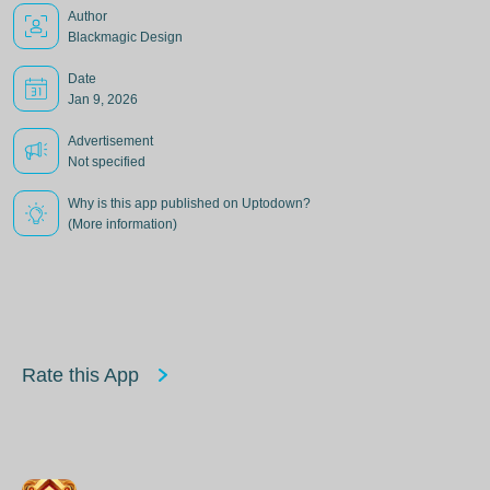
Author
Blackmagic Design
Date
Jan 9, 2026
Advertisement
Not specified
Why is this app published on Uptodown?
(More information)
Rate this App