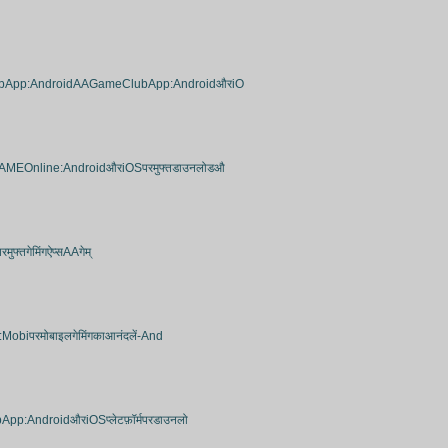
bApp:AndroidAAGameClubApp:AndroidऔरiO
MEOnline:AndroidऔरiOSपरमुफ्तडाउनलोडऔ
फ्तगेमिंगऐप्सAAगेम्
biपरमोबाइलगेमिंगकाआनंदलें-And
:AndroidऔरiOSप्लेटफ़ॉर्मपरडाउनलो