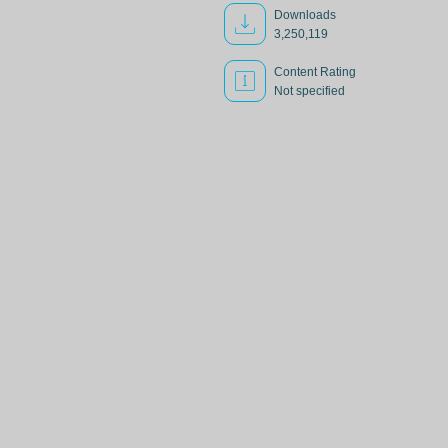
Downloads
3,250,119
Content Rating
Not specified