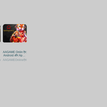
AAGAME Onlin ऐप:
Android और Apple
पर मुफ्त डाउनलोड
लेकरेंAAगेम्सएंड्रॉइडऔरiOSपरमुफ्तमेंडाउAAGameApp:An
ndroidऔरiOSपरडाउनलोडकरेंAAGameIndiaऐप:AndroidऔरAppleपरडाउनलोडकरेंAAGameIn
AAGAMEOnlineऐपडाउनलोड:AndroidऔरiOSप्लेटफ़ॉर्मपरएक्सेस