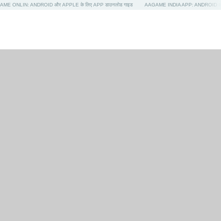
ME ONLIN: ANDROID और APPLE के लिए APP डाउनलोड गाइड
AAGAME INDIA APP: ANDROID और I