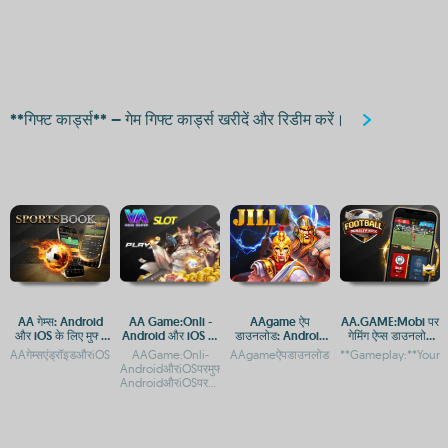
गाइड
**गिफ्ट कार्ड्स** – गेम गिफ्ट कार्ड्स खरीदें और रिडीम करें।
AA गेम्स: Android
AA Game:Onli -
AAgame ऐप
AA.GAME:Mobi पर
और iOS के लिए मुफ्त
Android और iOS पर
डाउनलोड: Android
गेमिंग ऐप्स डाउनलोड
गेमिंग ऐप्स
मुफ्त गेमिंग एप
और iOS प्लेटफ़ॉर्म पर
करें - Android और
AAगेम्सएंड्रॉइडऔरiOSपरमुफ्तमेंडाउनलोडकरेंAAगेम्स:AndroidऔरiOSपरमुफ्तगेमिंगकाआनंदAAगेम्सड
AAGame:Onli-
AAgameऐपडाउनलोड:AndroidऔरiOSप्लेटफ़ॉर्मपरग
**Gameplay:**Yourh
गेमिंग एक्सेस
iOS प्लेटफ़ॉर्म के लिए
AndroidऔरiOSपरमुफ्तडाउAAGame:Onli-
AndroidऔरiOSपरमुफ्तगेमिंगएपAAGame:Onli-
And