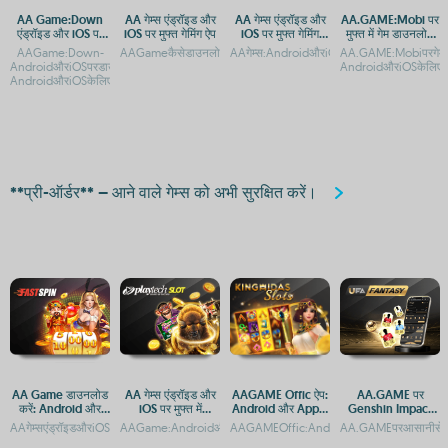
AA Game:Down
AA गेम्स एंड्रॉइड और
AA गेम्स एंड्रॉइड और
AA.GAME:Mobi पर
एंड्रॉइड और iOS पर
iOS पर मुफ्त गेमिंग ऐप
iOS पर मुफ्त गेमिंग
मुफ्त में गेम डाउनलोड
डाउनलोड करें
अनुभव
करें - Android और
AAGame:Down-
AAGameकैसेडाउनलोडकरें:AndroidऔरiOSगाइडAAगेम्स:AndroidऔरiOSकेल
AAगेम्स:AndroidऔरiOSपरमुफ्तगेमिंगकाआनंदAAगे
AA.GAME:Mobiपरगेम्स
iOS के लिए एक्सेस
AndroidऔरiOSपरडाउनलोडकAAGame:Down-
AndroidऔरiOSकेलिएएक
AndroidऔरiOSकेलिएडाउनलोडगाइडAAGame:Downकाए
**प्री-ऑर्डर** – आने वाले गेम्स को अभी सुरक्षित करें।
AA Game डाउनलोड
AA गेम्स एंड्रॉइड और
AAGAME Offic ऐप:
AA.GAME पर
करें: Android और
iOS पर मुफ्त में
Android और Apple
Genshin Impact
iOS के लिए मुफ्त गेमिंग
डाउनलोड करने के लिए
डाउनलोड गाइड
APK डाउनलोड करें -
AAगेम्सएंड्रॉइडऔरiOSपरमुफ्तमेंडाउनलोडकरनेकेलिएAAगेम्स:AndroidऔरiOSपरमुफ्तगेमिंगकाआनंद
AAGame:AndroidऔरiOSकेलिएमुफ्तडाउनलोडऔरप्लेAAगेम्स:Androidऔ
AAGAMEOffic:AndroidऔरAppleकेलिएAPPड
AA.GAMEपरआसानीसेएक
ऐप
Android और iOS