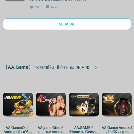
689
Reply
SEE MORE
【AA.Game】 पर आधारित नौ वेबसाइट अनुभाग:
AA Game:Onli -
AAgame Offic ऐप
AA.GAME से
AA Game: Android
Android और iOS पर
डाउनलोड: Android
iPhone पर Genshin
और iOS पर मुफ्त