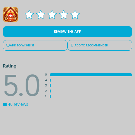
REVIEW THE APP
ADD TO WISHLIST
ADD TO RECOMMENDED
Rating
5.0
5
4
3
2
1
40 reviews