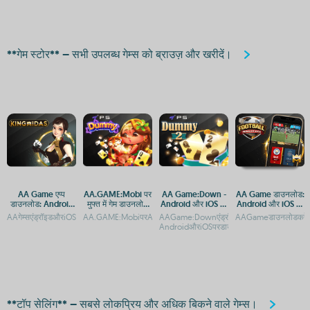
**गेम स्टोर** – सभी उपलब्ध गेम्स को ब्राउज़ और खरीदें।
AA Game एप्प
AA.GAME:Mobi पर
AA Game:Down -
AA Game डाउनलोड:
डाउनलोड: Android
मुफ्त में गेम डाउनलोड
Android और iOS पर
Android और iOS पर
और iOS पर मुफ्त गेमिंग
करें - Android और
डाउनलोड करें
मुफ्त गेमिंग एप
AAगेम्सएंड्रॉइडऔरiOSपरमुफ्तमेंखेलनेकेलिएडाउनलोडकरेंAAGame:AndroidऔरiOSकेलिएमुफ्तडा
AA.GAME:MobiपरAndroidऔरiOSकेलिएमोबाइलगेम्सडाउनलोडकरेंAA.
AAGame:Downएंड्रॉइडऔरiOSपरडाउनलोडकै
AAGameडाउनलोडकरें:A
एक्सेस
iOS के लिए ऐप एक्सेस
AndroidऔरiOSपरडाउनलोडकरेंAAGame:Do
**टॉप सेलिंग** – सबसे लोकप्रिय और अधिक बिकने वाले गेम्स।