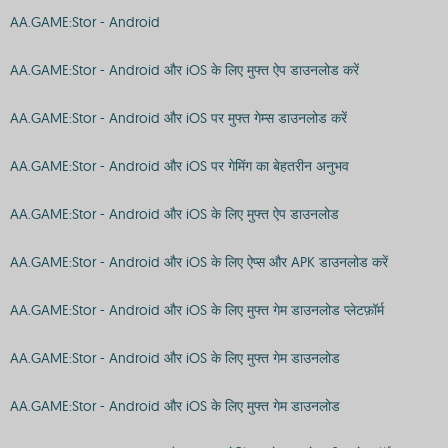
AA.GAME:Stor - Android
AA.GAME:Stor - Android और iOS के लिए मुफ्त ऐप डाउनलोड करें
AA.GAME:Stor - Android और iOS पर मुफ्त गेम्स डाउनलोड करें
AA.GAME:Stor - Android और iOS पर गेमिंग का बेहतरीन अनुभव
AA.GAME:Stor - Android और iOS के लिए मुफ्त ऐप डाउनलोड
AA.GAME:Stor - Android और iOS के लिए ऐप्स और APK डाउनलोड करें
AA.GAME:Stor - Android और iOS के लिए मुफ्त गेम डाउनलोड प्लेटफ़ॉर्म
AA.GAME:Stor - Android और iOS के लिए मुफ्त गेम डाउनलोड
AA.GAME:Stor - Android और iOS के लिए मुफ्त गेम डाउनलोड