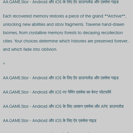
AA.GAME:Stor - Android और iOS के लिए ऐप डाउनलोड और एक्सेस गाइड
Each recovered memory restores a piece of the grand **Archive**,
unlocking new abilities and story fragments. Traverse hand-drawn
biomes, from crystalline memory forests to decaying recollection
cities. Your choices determine which histories are preserved forever...
and which fade into oblivion.
<
AA.GAME:Stor - Android और iOS के लिए ऐप डाउनलोड और एक्सेस गाइड
AA.GAME:Stor - Android और iOS पर गेमिंग एक्सेस का बेस्ट प्लेटफॉर्म
AA.GAME:Stor - Android और iOS के लिए आसान एक्सेस और APK डाउनलोड
AA.GAME:Stor - Android और iOS के लिए ऐप एक्सेस गाइड