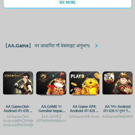
SEE MORE
【AA.Game】 पर आधारित नौ वेबसाइट अनुभाग:
AA Game:Onli -
AA.GAME पर
AA Game APK:
AA गेम्स: Android
Android और iOS पर
Genshin Impact
Android और iOS पर
और iOS पर मुफ्त गेमिंग
डाउनलोड करें
APK डाउनलोड करें:
डाउनलोड और एक्सेस
का अनुभव
AAGame:Onli-
【AA.GAME】
AAGameAPK:AndroidऔरiOSपरडाउनलोडकरें
AAGameमोबाइलसंस्करणल
Android और iOS
गाइड
AndroidऔरiOSपरमुफ्तगेमिंगएपAAGame:Onli-
APPडाउनलोडगाइड:AndroidऔरiOSप्लेटफ़ॉर्मएक्सेसAA.GAMEऐपडाउनलो
गाइड
AndroidऔरiOSपरमुफ्तडाउनलोडऔरगेमिंगअनु