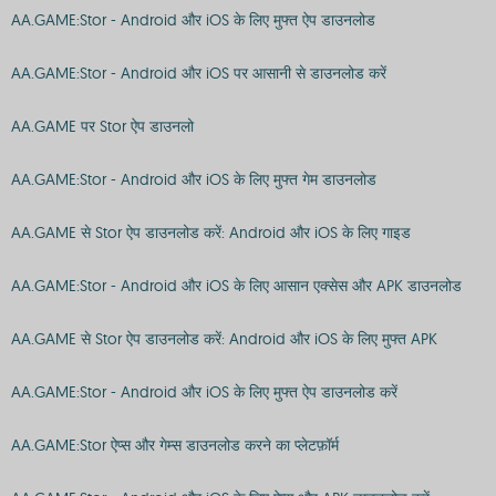
AA.GAME:Stor - Android और iOS के लिए मुफ्त ऐप डाउनलोड
AA.GAME:Stor - Android और iOS पर आसानी से डाउनलोड करें
AA.GAME पर Stor ऐप डाउनलो
AA.GAME:Stor - Android और iOS के लिए मुफ्त गेम डाउनलोड
AA.GAME से Stor ऐप डाउनलोड करें: Android और iOS के लिए गाइड
AA.GAME:Stor - Android और iOS के लिए आसान एक्सेस और APK डाउनलोड
AA.GAME से Stor ऐप डाउनलोड करें: Android और iOS के लिए मुफ्त APK
AA.GAME:Stor - Android और iOS के लिए मुफ्त ऐप डाउनलोड करें
AA.GAME:Stor ऐप्स और गेम्स डाउनलोड करने का प्लेटफ़ॉर्म