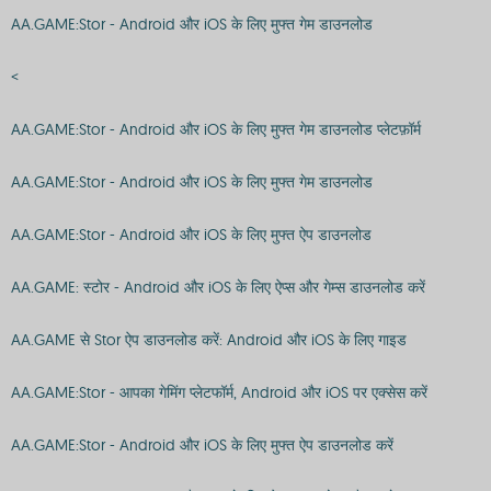
AA.GAME:Stor - Android और iOS के लिए मुफ्त गेम डाउनलोड
<
AA.GAME:Stor - Android और iOS के लिए मुफ्त गेम डाउनलोड प्लेटफ़ॉर्म
AA.GAME:Stor - Android और iOS के लिए मुफ्त गेम डाउनलोड
AA.GAME:Stor - Android और iOS के लिए मुफ्त ऐप डाउनलोड
AA.GAME: स्टोर - Android और iOS के लिए ऐप्स और गेम्स डाउनलोड करें
AA.GAME से Stor ऐप डाउनलोड करें: Android और iOS के लिए गाइड
AA.GAME:Stor - आपका गेमिंग प्लेटफॉर्म, Android और iOS पर एक्सेस करें
AA.GAME:Stor - Android और iOS के लिए मुफ्त ऐप डाउनलोड करें