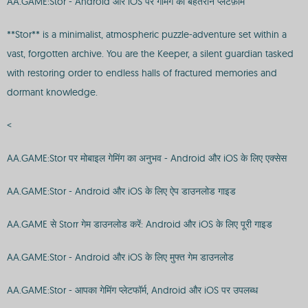
AA.GAME:Stor - Android और iOS पर गेमिंग का बेहतरीन प्लेटफ़ॉर्म
**Stor** is a minimalist, atmospheric puzzle-adventure set within a
vast, forgotten archive. You are the Keeper, a silent guardian tasked
with restoring order to endless halls of fractured memories and
dormant knowledge.
<
AA.GAME:Stor पर मोबाइल गेमिंग का अनुभव - Android और iOS के लिए एक्सेस
AA.GAME:Stor - Android और iOS के लिए ऐप डाउनलोड गाइड
AA.GAME से Storr गेम डाउनलोड करें: Android और iOS के लिए पूरी गाइड
AA.GAME:Stor - Android और iOS के लिए मुफ्त गेम डाउनलोड
AA.GAME:Stor - आपका गेमिंग प्लेटफॉर्म, Android और iOS पर उपलब्ध