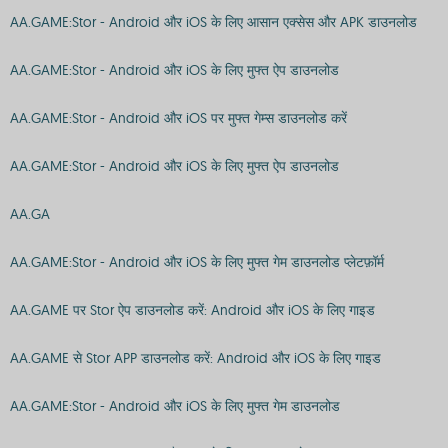
AA.GAME:Stor - Android और iOS के लिए आसान एक्सेस और APK डाउनलोड
AA.GAME:Stor - Android और iOS के लिए मुफ्त ऐप डाउनलोड
AA.GAME:Stor - Android और iOS पर मुफ्त गेम्स डाउनलोड करें
AA.GAME:Stor - Android और iOS के लिए मुफ्त ऐप डाउनलोड
AA.GA
AA.GAME:Stor - Android और iOS के लिए मुफ्त गेम डाउनलोड प्लेटफ़ॉर्म
AA.GAME पर Stor ऐप डाउनलोड करें: Android और iOS के लिए गाइड
AA.GAME से Stor APP डाउनलोड करें: Android और iOS के लिए गाइड
AA.GAME:Stor - Android और iOS के लिए मुफ्त गेम डाउनलोड