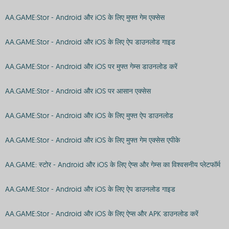
AA.GAME:Stor - Android और iOS के लिए मुफ्त गेम एक्सेस
AA.GAME:Stor - Android और iOS के लिए ऐप डाउनलोड गाइड
AA.GAME:Stor - Android और iOS पर मुफ्त गेम्स डाउनलोड करें
AA.GAME:Stor - Android और iOS पर आसान एक्सेस
AA.GAME:Stor - Android और iOS के लिए मुफ्त ऐप डाउनलोड
AA.GAME:Stor - Android और iOS के लिए मुफ्त गेम एक्सेस एपीके
AA.GAME: स्टोर - Android और iOS के लिए ऐप्स और गेम्स का विश्वसनीय प्लेटफॉर्म
AA.GAME:Stor - Android और iOS के लिए ऐप डाउनलोड गाइड
AA.GAME:Stor - Android और iOS के लिए ऐप्स और APK डाउनलोड करें