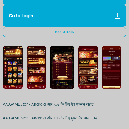
Go to Login
>GO TO LOGIN
AA.GAME:Stor - Android और iOS के लिए ऐप एक्सेस गाइड
AA.GAME:Stor - Android और iOS के लिए मुफ्त ऐप डाउनलोड