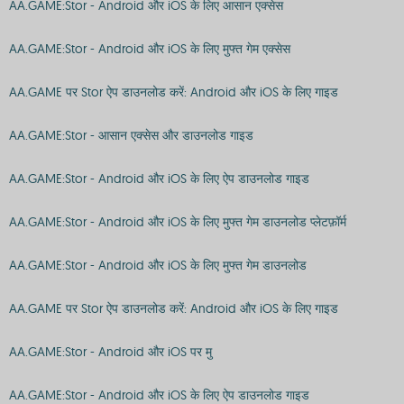
AA.GAME:Stor - Android और iOS के लिए आसान एक्सेस
AA.GAME:Stor - Android और iOS के लिए मुफ्त गेम एक्सेस
AA.GAME पर Stor ऐप डाउनलोड करें: Android और iOS के लिए गाइड
AA.GAME:Stor - आसान एक्सेस और डाउनलोड गाइड
AA.GAME:Stor - Android और iOS के लिए ऐप डाउनलोड गाइड
AA.GAME:Stor - Android और iOS के लिए मुफ्त गेम डाउनलोड प्लेटफ़ॉर्म
AA.GAME:Stor - Android और iOS के लिए मुफ्त गेम डाउनलोड
AA.GAME पर Stor ऐप डाउनलोड करें: Android और iOS के लिए गाइड
AA.GAME:Stor - Android और iOS पर मु
AA.GAME:Stor - Android और iOS के लिए ऐप डाउनलोड गाइड