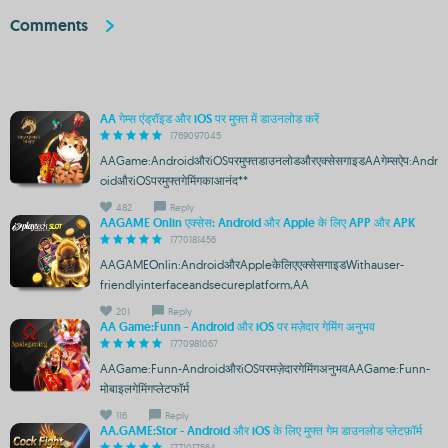
Comments
AA गेम्स एंड्रॉइड और iOS पर मुफ्त में डाउनलोड करें
1769097045
AAGame:AndroidऔरiOSपरमुफ्तडाउनलोडऔरएक्सेसगाइडAAगेम्सऐप:Andr
oidऔरiOSपरमुफ्तगेमिंगकाआनंद**
482
Reply
AAGAME Onlin एक्सेस: Android और Apple के लिए APP और APK
1770181456
AAGAMEOnlin:AndroidऔरAppleकेलिएएक्सेसगाइडWithauser-
friendlyinterfaceandsecureplatform,AA
201
Reply
AA Game:Funn - Android और iOS पर मज़ेदार गेमिंग अनुभव
1770981067
AAGame:Funn-AndroidऔरiOSपरमज़ेदारगेमिंगअनुभवAAGame:Funn-
मोबाइलगेमिंगप्लेटफॉर्म
116
Reply
AA.GAME:Stor - Android और iOS के लिए मुफ्त गेम डाउनलोड प्लेटफ़ॉर्म
1771017564