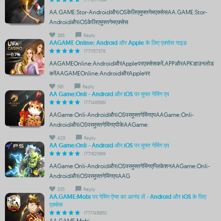
AA.GAME:Stor-AndroidऔरiOSकेलिएमुफ्तगेमएक्सेसAA.GAME:Stor-
AndroidऔरiOSकेलिएमुफ्तगेमएक्सेस
365
Reply
AAGAME Online: Android और Apple के लिए एक्सेस गाइड
1771157376
AAGAMEOnline:AndroidऔरAppleपरएक्सेसकरें,APPऔरAPKडाउनलोड
करेंAAGAMEOnline:AndroidऔरAppleपर
581
Reply
AA Game:Onli - Android और iOS पर मुफ्त गेमिंग एप
1771465661
AAGame:Onli-AndroidऔरiOSपरमुफ्तगेमिंगएपAAGame:Onli-
AndroidऔरiOSपरमुफ्तगेमिंगएपीकेAAGame:
429
Reply
AA Game:Onli - Android और iOS पर मुफ्त गेमिंग एप
1771621999
AAGame:Onli-AndroidऔरiOSपरमुफ्तगेमिंगएप्लिकेशनAAGame:Onli-
AndroidऔरiOSपरमुफ्तगेमिंगएपAAG
335
Reply
AA.GAME:Mobi पर गेमिंग ऐप्स का आनंद लें - Android और iOS के लिए
एक्सेस
1771748950
AA.GAME:Mobi-