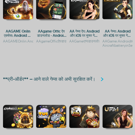
AAGAME Onlin
AAgame Offic ऐप
AA गेम्स ऐप: Android
AA गेम्स: Android
एक्सेस: Android और
डाउनलोड - Android
और iOS पर मुफ्त गेमिंग
और iOS पर मुफ्त गेमिंग
Apple के लिए APP
और iOS प्लेटफ़ॉर्म के
का आनंद
का आनंद
AAGAMEOnlin:AndroidऔरAppleप्लेटफ़ॉर्मपरएक्सेसऔरऐपडाउनलोडगाइडAAGAMEOnlin:An
AAgameOfficऐपडाउनलोड:AndroidऔरiOSप्लेटफ़ॉर्मपरगेमिंगएक्सेस
AAGameएप्पडाउनलोड:AndroidऔरiOSपरमुफ्तगेमि
AAGame:AndroidऔरiO
और APK डाउनलोड
लिए गेमिंग एक्सेस
AircraftbatteryinSec
**प्री-ऑर्डर** – आने वाले गेम्स को अभी सुरक्षित करें।