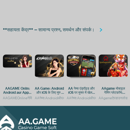
**सहायता केंद्र** – सामान्य प्रश्न, समर्थन और संपर्क।
AAGAME Onlin:
AA Game: Android
AA गेम्स एंड्रॉइड और
AAgame मोबाइल
Android aur Apple
और iOS के लिए मुफ्त
iOS पर मुफ्त में खेलने
गेमिंग प्लेटफ़ॉर्म:
ke liye APP aur
डाउनलोड और प्ले गाइड
के लिए डाउनलोड करें
Android और iOS पर
AAGAMEOnlineगेमिंगप्लेटफॉर्म:AndroidऔरiOSकेलिएएक्सेसगाइडAAGAMEOnlineगेमिंगप्लेटफ़ॉर्
AAगेम्स:AndroidऔरiOSपरमुफ्तगेमिंगऐपAAगेम्सऐप:AndroidऔरiOSपरमुफ्तग
AAगेम्स:AndroidऔरiOSकेलिएमुफ्तगेमिंगऐप्सAA
AAgameऐपडाउनलोड:And
APK एक्सेस
डाउनलोड व एक्सेस
गाइड