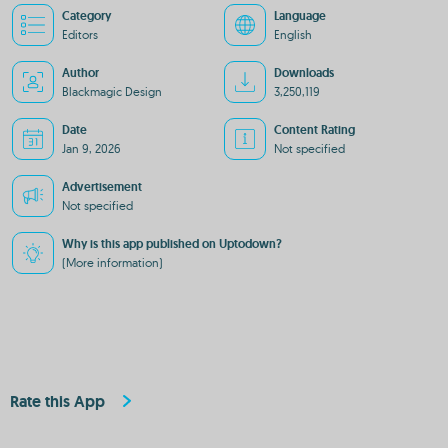
Category
Language
Editors
English
Author
Downloads
Blackmagic Design
3,250,119
Date
Content Rating
Jan 9, 2026
Not specified
Advertisement
Not specified
Why is this app published on Uptodown?
(More information)
Rate this App