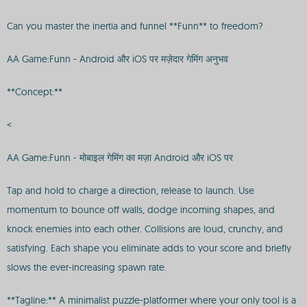
Can you master the inertia and funnel **Funn** to freedom?
AA Game:Funn - Android और iOS पर मज़ेदार गेमिंग अनुभव
**Concept:**
<
AA Game:Funn - मोबाइल गेमिंग का मज़ा Android और iOS पर
Tap and hold to charge a direction, release to launch. Use
momentum to bounce off walls, dodge incoming shapes, and
knock enemies into each other. Collisions are loud, crunchy, and
satisfying. Each shape you eliminate adds to your score and briefly
slows the ever-increasing spawn rate.
**Tagline:** A minimalist puzzle-platformer where your only tool is a