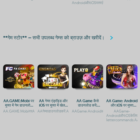
AndroidऔरiOSपरमज़ेदारगेमिंगअनुभव
**गेम स्टोर** – सभी उपलब्ध गेम्स को ब्राउज़ और खरीदें।
AA.GAME:Mobi पर
AA गेम्स एंड्रॉइड और
AA Game कैसे
AA Game: Android
मुफ्त में गेम डाउनलोड
iOS पर मुफ्त में खेलने
डाउनलोड करें:
और iOS पर मुफ्त
करें - Android और
के लिए डाउनलोड करें
Android और iOS
डाउनलोड और एक्सेस
AA.GAME:MobiपरAndroidऔरiOSकेलिएमोबाइलगेम्सडाउनलोडकरेंAA.GAME:MobiपरAndroidऔर
AAगेम्सडाउनलोडकरें:AndroidऔरiOSपरमुफ्तगेमिंगकाआनंदAAगेम्स:Androi
AAGame:AndroidऔरiOSपरमुफ्तडाउनलोडऔरएक्से
AAGame-
iOS के लिए ऐप एक्सेस
गाइड
गाइड
AndroidऔरiOSकेलिएमु
lettercommands:AAग