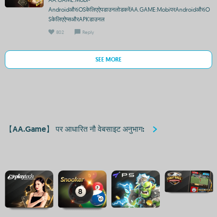
AndroidऔरiOSकेलिएऐपडाउनलोडकरेंAA.GAME:MobiपरAndroidऔरiO
Sकेलिएऐप्सऔरAPKडाउनल
802
Reply
SEE MORE
【AA.Game】 पर आधारित नौ वेबसाइट अनुभाग: