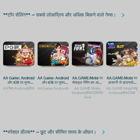
**टॉप सेलिंग** – सबसे लोकप्रिय और अधिक बिकने वाले गेम्स।
AA Game: Android
AA Game: Android
AA.GAME:Mobi पर
AA.GAME:Mobi पर
और iOS पर मुफ्त
और iOS पर मुफ्त
मोबाइल गेमिंग का आनंद
आसानी से डाउनलोड
डाउनलोड और एक्सेस
डाउनलोड और एक्सेस
लें - Android और
करें और एंड्रॉइड व iOS
AAगेम्स:AndroidऔरiOSपरमुफ्तगेमिंगऐप्सकासंग्रहAAगेम्सएंड्रॉइडऔरiOSपरमुफ्तमेंडाउनलोडकरें
AAGame:AndroidऔरiOSपरमुफ्तडाउनलोडऔरएक्सेसगाइडAAगेम्स:Androi
AA.GAME:Mobi-
AA.GAME:Mobiपरमुफ्तम
गाइड
iOS के लिए एक्सेस
पर गेमिंग का आनंद लें
AndroidऔरiOSकेलिएआसानएक्सेसऔरडाउनलोडAA
AndroidऔरiOSक
And
**स्पेशल डील्स** – छूट और सीमित समय के ऑफ़र।