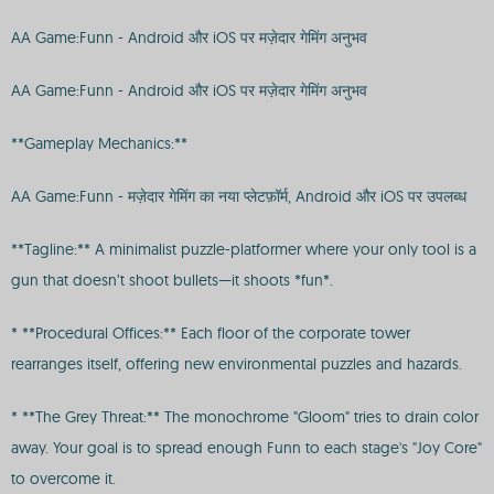
AA Game:Funn - Android और iOS पर मज़ेदार गेमिंग अनुभव
AA Game:Funn - Android और iOS पर मज़ेदार गेमिंग अनुभव
**Gameplay Mechanics:**
AA Game:Funn - मज़ेदार गेमिंग का नया प्लेटफ़ॉर्म, Android और iOS पर उपलब्ध
**Tagline:** A minimalist puzzle-platformer where your only tool is a
gun that doesn’t shoot bullets—it shoots *fun*.
* **Procedural Offices:** Each floor of the corporate tower
rearranges itself, offering new environmental puzzles and hazards.
* **The Grey Threat:** The monochrome "Gloom" tries to drain color
away. Your goal is to spread enough Funn to each stage's "Joy Core"
to overcome it.