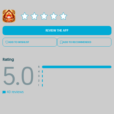
REVIEW THE APP
ADD TO WISHLIST
ADD TO RECOMMENDED
Rating
5.0
5
4
3
2
1
40 reviews