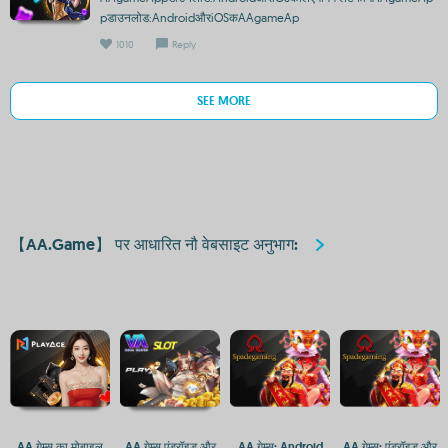
pडाउनलोड:AndroidऔरiOSकAAgameAp
1010
Reply
SEE MORE
【AA.Game】 पर आधारित नौ वेबसाइट अनुभाग:
AA गेम्स का मोबाइल
AA गेम्स एंड्रॉइड और
AA गेम्स: Android
AA गेम्स: एंड्रॉइड और