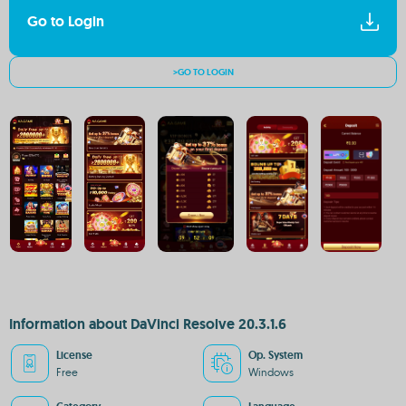
Go to Login
>GO TO LOGIN
Information about DaVinci Resolve 20.3.1.6
License
Op. System
Free
Windows