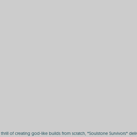
hrill of creating god-like builds from scratch, *Soulstone Survivors* deliv