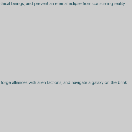
thical beings, and prevent an eternal eclipse from consuming reality.
 forge alliances with alien factions, and navigate a galaxy on the brink