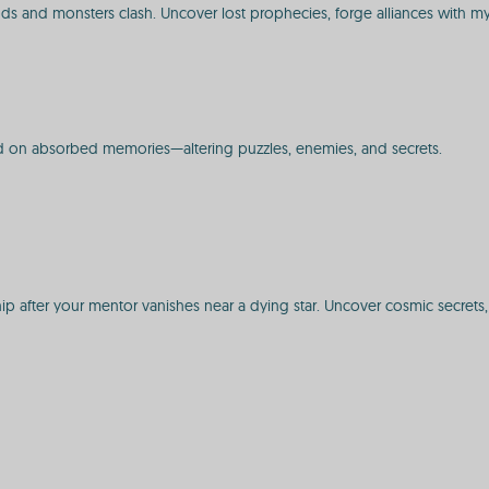
ds and monsters clash. Uncover lost prophecies, forge alliances with my
 on absorbed memories—altering puzzles, enemies, and secrets.
rship after your mentor vanishes near a dying star. Uncover cosmic secrets,