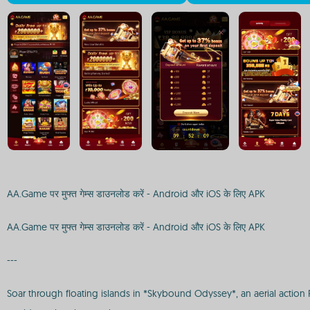
AA.Game पर मुफ्त गेम्स डाउनलोड करें - Android और iOS के लिए APK
AA.Game पर मुफ्त गेम्स डाउनलोड करें - Android और iOS के लिए APK
---
Soar through floating islands in *Skybound Odyssey*, an aerial action