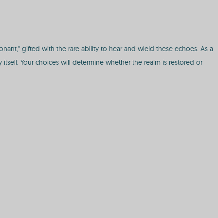
onant," gifted with the rare ability to hear and wield these echoes. As a
itself. Your choices will determine whether the realm is restored or