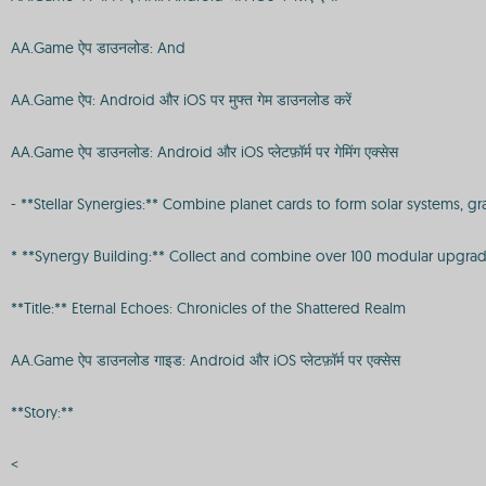
AA.Game ऐप डाउनलोड: And
AA.Game ऐप: Android और iOS पर मुफ्त गेम डाउनलोड करें
AA.Game ऐप डाउनलोड: Android और iOS प्लेटफ़ॉर्म पर गेमिंग एक्सेस
- **Stellar Synergies:** Combine planet cards to form solar systems, gr
* **Synergy Building:** Collect and combine over 100 modular upgrad
**Title:** Eternal Echoes: Chronicles of the Shattered Realm
AA.Game ऐप डाउनलोड गाइड: Android और iOS प्लेटफ़ॉर्म पर एक्सेस
**Story:**
<