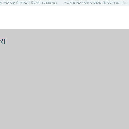
 ANDROID और APPLE के लिए APP डाउनलोड गाइड
AAGAME INDIA APP: ANDROID और IOS पर डाउनलोड करे
ेस