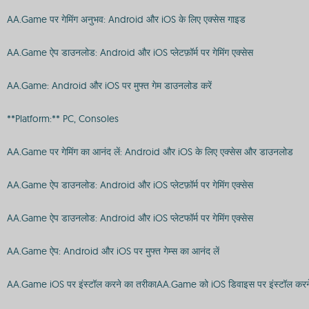
AA.Game पर गेमिंग अनुभव: Android और iOS के लिए एक्सेस गाइड
AA.Game ऐप डाउनलोड: Android और iOS प्लेटफ़ॉर्म पर गेमिंग एक्सेस
AA.Game: Android और iOS पर मुफ्त गेम डाउनलोड करें
**Platform:** PC, Consoles
AA.Game पर गेमिंग का आनंद लें: Android और iOS के लिए एक्सेस और डाउनलोड
AA.Game ऐप डाउनलोड: Android और iOS प्लेटफ़ॉर्म पर गेमिंग एक्सेस
AA.Game ऐप डाउनलोड: Android और iOS प्लेटफॉर्म पर गेमिंग एक्सेस
AA.Game ऐप: Android और iOS पर मुफ्त गेम्स का आनंद लें
AA.Game iOS पर इंस्टॉल करने का तरीकाAA.Game को iOS डिवाइस पर इंस्टॉल करने क