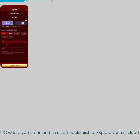
 RPG where you command a customizable airship. Explore vibrant, cloud-d