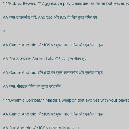
* **Risk vs. Reward:** Aggressive play clears arenas faster but leaves
AA गेम्स डाउनलोड करें: Android और iOS के लिए मुफ्त गेमिंग ऐप
<
AA Game: Android और iOS पर मुफ्त डाउनलोड और एक्सेस गाइड
AA गेम्स डाउनलोड: Android और iOS पर मुफ्त गेमिंग एप्स
AA Game: Android और iOS पर मुफ्त डाउनलोड और एक्सेस गाइड
AA गेम्स: मोबाइल गेमिंग का मुफ्त प्लेटफॉर्म
* **Dynamic Combat:** Master a weapon that evolves with your playstyl
AA Game: Android और iOS पर मुफ्त डाउनलोड और एक्सेस गाइड
AA गेम्स: Android और iOS पर मुफ्त गेमिंग का आनंद