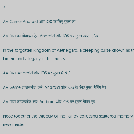
<
AA Game: Android और iOS के लिए मुफ्त डा
AA गेम्स का मोबाइल ऐप: Android और iOS पर मुफ्त डाउनलोड
In the forgotten kingdom of Aethelgard, a creeping curse known as the 
lantern and a legacy of lost runes.
AA गेम्स: Android और iOS पर मुफ्त में खेलें
AA Game डाउनलोड करें: Android और iOS के लिए मुफ्त गेमिंग ऐप
AA गेम्स डाउनलोड करें: Android और iOS पर मुफ्त गेमिंग एप
Piece together the tragedy of the Fall by collecting scattered memory 
new master.