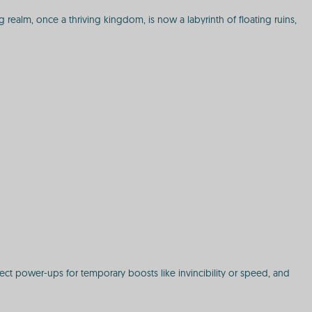
realm, once a thriving kingdom, is now a labyrinth of floating ruins,
ollect power-ups for temporary boosts like invincibility or speed, and