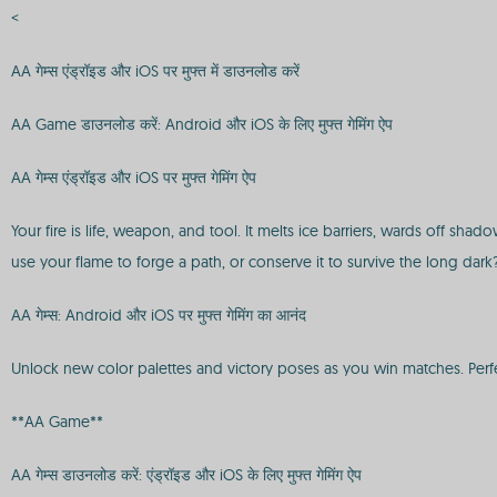
<
AA गेम्स एंड्रॉइड और iOS पर मुफ्त में डाउनलोड करें
AA Game डाउनलोड करें: Android और iOS के लिए मुफ्त गेमिंग ऐप
AA गेम्स एंड्रॉइड और iOS पर मुफ्त गेमिंग ऐप
Your fire is life, weapon, and tool. It melts ice barriers, wards off shado
use your flame to forge a path, or conserve it to survive the long dark
AA गेम्स: Android और iOS पर मुफ्त गेमिंग का आनंद
Unlock new color palettes and victory poses as you win matches. Perfect
**AA Game**
AA गेम्स डाउनलोड करें: एंड्रॉइड और iOS के लिए मुफ्त गेमिंग ऐप