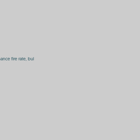
nce fire rate, bul