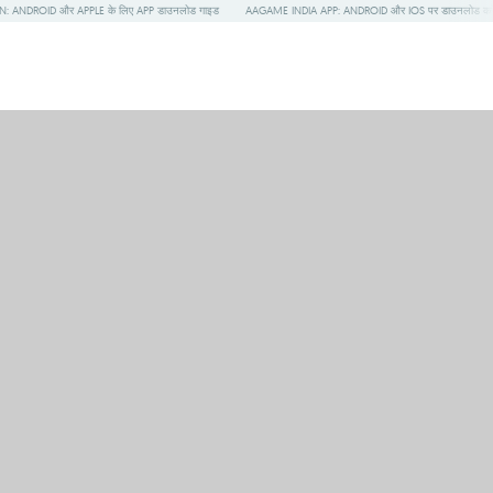
 ANDROID और APPLE के लिए APP डाउनलोड गाइड
AAGAME INDIA APP: ANDROID और IOS पर डाउनलोड करे