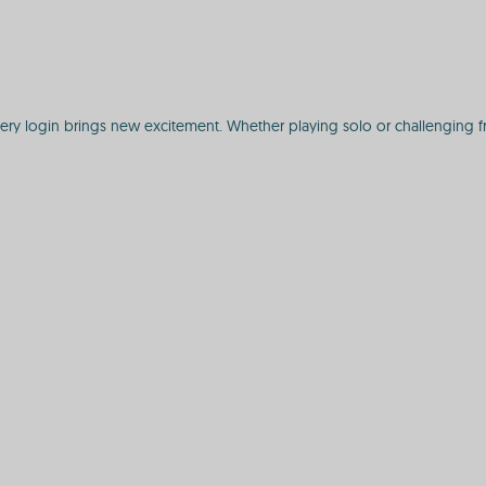
ery login brings new excitement. Whether playing solo or challenging 