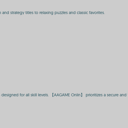
 and strategy titles to relaxing puzzles and classic favorites.
designed for all skill levels. 【AAGAME Onlin】 prioritizes a secure and f