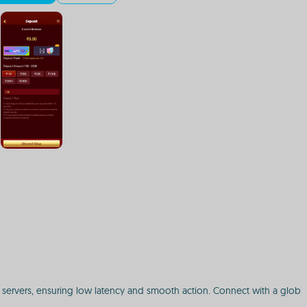
servers, ensuring low latency and smooth action. Connect with a glob