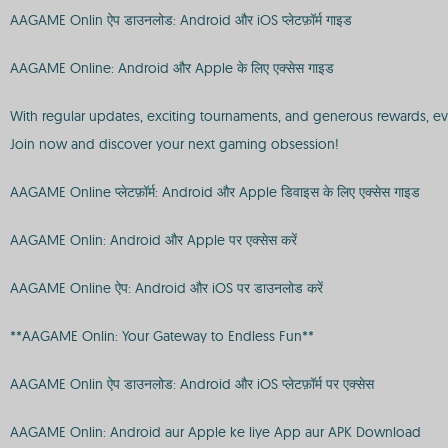
AAGAME Onlin ऐप डाउनलोड: Android और iOS प्लेटफ़ॉर्म गाइड
AAGAME Online: Android और Apple के लिए एक्सेस गाइड
With regular updates, exciting tournaments, and generous rewards, ev
Join now and discover your next gaming obsession!
AAGAME Online प्लेटफ़ॉर्म: Android और Apple डिवाइस के लिए एक्सेस गाइड
AAGAME Onlin: Android और Apple पर एक्सेस करें
AAGAME Online ऐप: Android और iOS पर डाउनलोड करें
**AAGAME Onlin: Your Gateway to Endless Fun**
AAGAME Onlin ऐप डाउनलोड: Android और iOS प्लेटफ़ॉर्म पर एक्सेस
AAGAME Onlin: Android aur Apple ke liye App aur APK Download