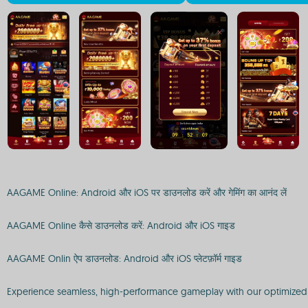
AAGAME Online: Android और iOS पर डाउनलोड करें और गेमिंग का आनंद लें
AAGAME Online कैसे डाउनलोड करें: Android और iOS गाइड
AAGAME Onlin ऐप डाउनलोड: Android और iOS प्लेटफ़ॉर्म गाइड
Experience seamless, high-performance gameplay with our optimized 