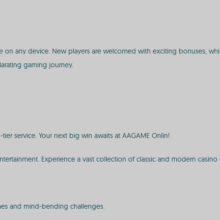
 on any device. New players are welcomed with exciting bonuses, while
larating gaming journey.
tier service. Your next big win awaits at AAGAME Onlin!
entertainment. Experience a vast collection of classic and modern casino
games and mind-bending challenges.