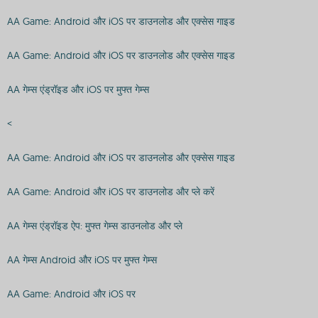
AA Game: Android और iOS पर डाउनलोड और एक्सेस गाइड
AA Game: Android और iOS पर डाउनलोड और एक्सेस गाइड
AA गेम्स एंड्रॉइड और iOS पर मुफ्त गेम्स
<
AA Game: Android और iOS पर डाउनलोड और एक्सेस गाइड
AA Game: Android और iOS पर डाउनलोड और प्ले करें
AA गेम्स एंड्रॉइड ऐप: मुफ्त गेम्स डाउनलोड और प्ले
AA गेम्स Android और iOS पर मुफ्त गेम्स
AA Game: Android और iOS पर