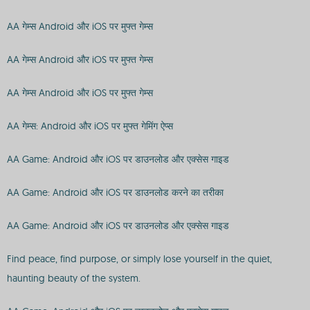
AA गेम्स Android और iOS पर मुफ्त गेम्स
AA गेम्स Android और iOS पर मुफ्त गेम्स
AA गेम्स Android और iOS पर मुफ्त गेम्स
AA गेम्स: Android और iOS पर मुफ्त गेमिंग ऐप्स
AA Game: Android और iOS पर डाउनलोड और एक्सेस गाइड
AA Game: Android और iOS पर डाउनलोड करने का तरीका
AA Game: Android और iOS पर डाउनलोड और एक्सेस गाइड
Find peace, find purpose, or simply lose yourself in the quiet,
haunting beauty of the system.