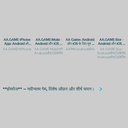
AA.GAME iPhone
AA.GAME:Mobi -
AA Game: Android
AA.GAME:Stor -
App: Android और
Android और iOS के
और iOS के लिए मुफ्त
Android और iOS के
Apple डिवाइस पर
लिए ऐप डाउनलोड गाइड
डाउनलोड और एक्सेस
लिए मुफ्त गेम डाउनलोड
AA.GAMEपरiPhoneकेलिएAndroidऐप्सकैसेडाउनलोडकरेंAA.GAMEiPhoneऐप:AndroidऔरiOS
AA.GAME:Mobiपरगेमिंगएक्सेसकरें-
AAगेम्स:AndroidऔरiOSकेलिएमुफ्तगेमिंगऐपAAगेम
AA.GAME:Stor-
डाउनलोड और एक्सेस
गाइड
AndroidऔरiOSकेलिएऐपडाउनलोडAA.GAME:MobiपरAndroidऔरiOSक
AndroidऔरiOSकेलिएम
गाइड
AndroidऔरiOSकेलिएमु
**होमपेज** – नवीनतम गेम, विशेष ऑफ़र और शीर्ष चयन।