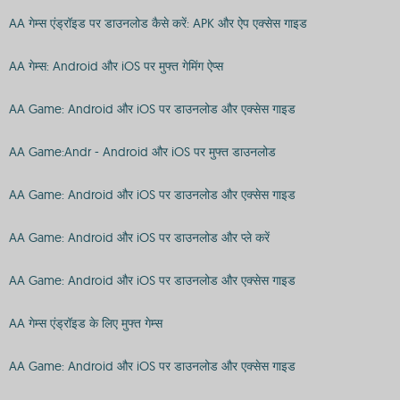
AA गेम्स एंड्रॉइड पर डाउनलोड कैसे करें: APK और ऐप एक्सेस गाइड
AA गेम्स: Android और iOS पर मुफ्त गेमिंग ऐप्स
AA Game: Android और iOS पर डाउनलोड और एक्सेस गाइड
AA Game:Andr - Android और iOS पर मुफ्त डाउनलोड
AA Game: Android और iOS पर डाउनलोड और एक्सेस गाइड
AA Game: Android और iOS पर डाउनलोड और प्ले करें
AA Game: Android और iOS पर डाउनलोड और एक्सेस गाइड
AA गेम्स एंड्रॉइड के लिए मुफ्त गेम्स
AA Game: Android और iOS पर डाउनलोड और एक्सेस गाइड