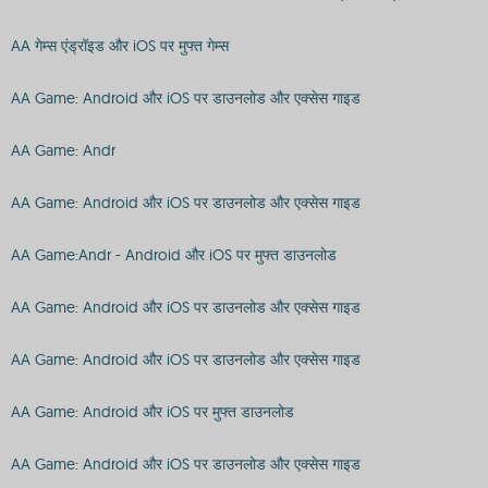
AA गेम्स एंड्रॉइड और iOS पर मुफ्त गेम्स
AA Game: Android और iOS पर डाउनलोड और एक्सेस गाइड
AA Game: Andr
AA Game: Android और iOS पर डाउनलोड और एक्सेस गाइड
AA Game:Andr - Android और iOS पर मुफ्त डाउनलोड
AA Game: Android और iOS पर डाउनलोड और एक्सेस गाइड
AA Game: Android और iOS पर डाउनलोड और एक्सेस गाइड
AA Game: Android और iOS पर मुफ्त डाउनलोड
AA Game: Android और iOS पर डाउनलोड और एक्सेस गाइड