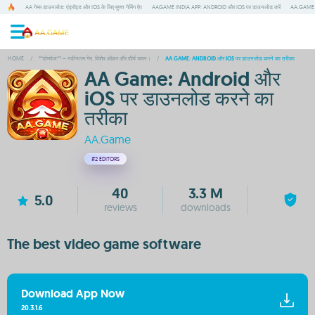
AA गेम्स डाउनलोड: एंड्रॉइड और IOS के लिए मुफ्त गेमिंग ऐप
AAGAME INDIA APP: ANDROID और IOS पर डाउनलोड करें
AA.GAME म
HOME
/
**होमपेज** – नवीनतम गेम, विशेष ऑफ़र और शीर्ष चयन।
/
AA GAME: ANDROID और IOS पर डाउनलोड करने का तरीका
AA Game: Android और
iOS पर डाउनलोड करने का
तरीका
AA.Game
#2
EDITORS
40
3.3 M
5.0
reviews
downloads
The best video game software
Download App Now
20.3.1.6