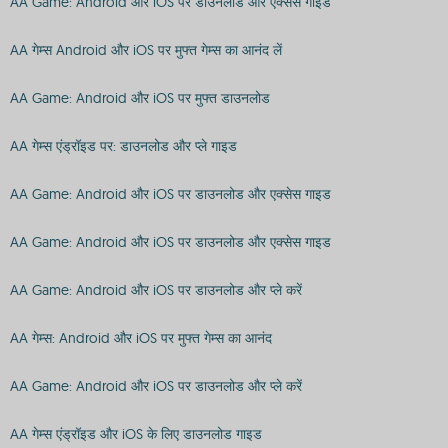
AA Game: Android और iOS पर डाउनलोड और एक्सेस गाइड
AA गेम्स Android और iOS पर मुफ्त गेम्स का आनंद लें
AA Game: Android और iOS पर मुफ्त डाउनलोड
AA गेम्स एंड्रॉइड पर: डाउनलोड और प्ले गाइड
AA Game: Android और iOS पर डाउनलोड और एक्सेस गाइड
AA Game: Android और iOS पर डाउनलोड और एक्सेस गाइड
AA Game: Android और iOS पर डाउनलोड और प्ले करें
AA गेम्स: Android और iOS पर मुफ्त गेम्स का आनंद
AA Game: Android और iOS पर डाउनलोड और प्ले करें
AA गेम्स एंड्रॉइड और iOS के लिए डाउनलोड गाइड