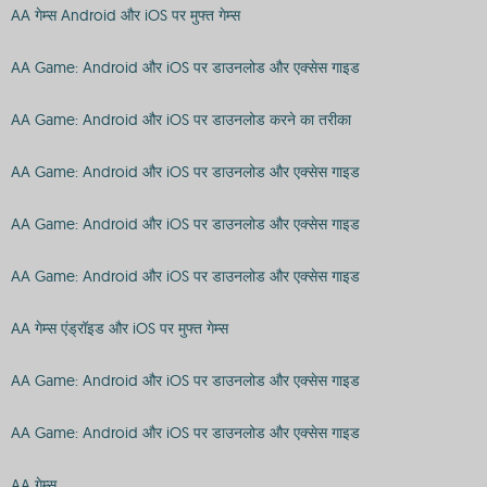
AA गेम्स Android और iOS पर मुफ्त गेम्स
AA Game: Android और iOS पर डाउनलोड और एक्सेस गाइड
AA Game: Android और iOS पर डाउनलोड करने का तरीका
AA Game: Android और iOS पर डाउनलोड और एक्सेस गाइड
AA Game: Android और iOS पर डाउनलोड और एक्सेस गाइड
AA Game: Android और iOS पर डाउनलोड और एक्सेस गाइड
AA गेम्स एंड्रॉइड और iOS पर मुफ्त गेम्स
AA Game: Android और iOS पर डाउनलोड और एक्सेस गाइड
AA Game: Android और iOS पर डाउनलोड और एक्सेस गाइड
AA गेम्स