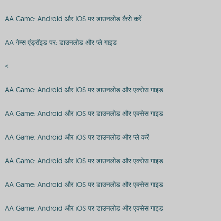
AA Game: Android और iOS पर डाउनलोड कैसे करें
AA गेम्स एंड्रॉइड पर: डाउनलोड और प्ले गाइड
<
AA Game: Android और iOS पर डाउनलोड और एक्सेस गाइड
AA Game: Android और iOS पर डाउनलोड और एक्सेस गाइड
AA Game: Android और iOS पर डाउनलोड और प्ले करें
AA Game: Android और iOS पर डाउनलोड और एक्सेस गाइड
AA Game: Android और iOS पर डाउनलोड और एक्सेस गाइड
AA Game: Android और iOS पर डाउनलोड और एक्सेस गाइड