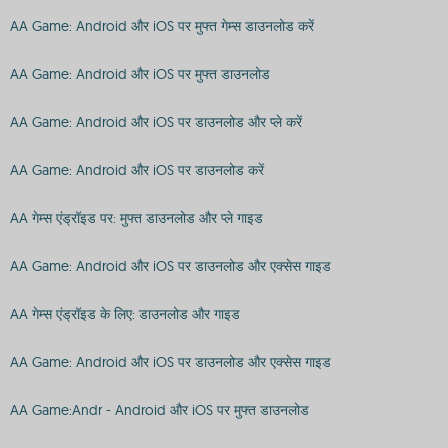
AA Game: Android और iOS पर मुफ्त गेम्स डाउनलोड करें
AA Game: Android और iOS पर मुफ्त डाउनलोड
AA Game: Android और iOS पर डाउनलोड और प्ले करें
AA Game: Android और iOS पर डाउनलोड करें
AA गेम्स एंड्रॉइड पर: मुफ्त डाउनलोड और प्ले गाइड
AA Game: Android और iOS पर डाउनलोड और एक्सेस गाइड
AA गेम्स एंड्रॉइड के लिए: डाउनलोड और गाइड
AA Game: Android और iOS पर डाउनलोड और एक्सेस गाइड
AA Game:Andr - Android और iOS पर मुफ्त डाउनलोड