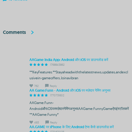
Comments
AAGame India App: Android और iOS पर डाउनलोड करें
1768843862
**KeyFeatures:**Stayaheadwiththelatestnews,updates,andexcl
usivein-gameoffers.Joinavibran
762
Reply
AA Game:Funn - Android और iOS पर मज़ेदार गेमिंग अनुभव
1770731602
AAGame:Funn-
AndroidऔरiOSपरमज़ेदारगेमिंगअनुभवAAGame:FunnyGameऐपइंस्टॉलकरें
**AAGame:Funny*
483
Reply
AA.GAME पर iPhone के लिए Android ऐप्स कैसे डाउनलोड करें
1770870125