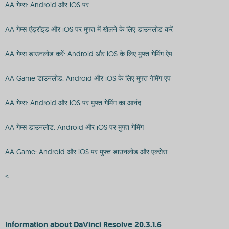
AA गेम्स: Android और iOS पर
AA गेम्स एंड्रॉइड और iOS पर मुफ्त में खेलने के लिए डाउनलोड करें
AA गेम्स डाउनलोड करें: Android और iOS के लिए मुफ्त गेमिंग ऐप
AA Game डाउनलोड: Android और iOS के लिए मुफ्त गेमिंग एप
AA गेम्स: Android और iOS पर मुफ्त गेमिंग का आनंद
AA गेम्स डाउनलोड: Android और iOS पर मुफ्त गेमिंग
AA Game: Android और iOS पर मुफ्त डाउनलोड और एक्सेस
<
Information about DaVinci Resolve 20.3.1.6