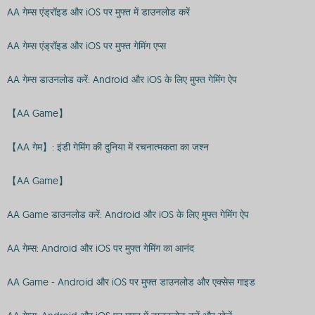
AA गेम्स एंड्रॉइड और iOS पर मुफ्त में डाउनलोड करें
AA गेम्स एंड्रॉइड और iOS पर मुफ्त गेमिंग एप्स
AA गेम्स डाउनलोड करें: Android और iOS के लिए मुफ्त गेमिंग ऐप
【AA Game】
【AA गेम】: इंडी गेमिंग की दुनिया में रचनात्मकता का जश्न
【AA Game】
AA Game डाउनलोड करें: Android और iOS के लिए मुफ्त गेमिंग ऐप
AA गेम्स: Android और iOS पर मुफ्त गेमिंग का आनंद
AA Game - Android और iOS पर मुफ्त डाउनलोड और एक्सेस गाइड