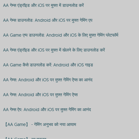
AA गेम्स एंड्रॉइड और iOS पर मुफ्त में डाउनलोड करें
AA गेम्स डाउनलोड: Android और iOS पर मुफ्त गेमिंग एप
AA Game एप्प डाउनलोड: Android और iOS के लिए मुफ्त गेमिंग प्लेटफॉर्म
AA गेम्स एंड्रॉइड और iOS पर मुफ्त में खेलने के लिए डाउनलोड करें
AA Game कैसे डाउनलोड करें: Android और iOS गाइड
AA गेम्स: Android और iOS पर मुफ्त गेमिंग ऐप्स का आनंद
AA गेम्स: Android और iOS पर मुफ्त गेमिंग ऐप्स
AA गेम्स ऐप: Android और iOS पर मुफ्त गेमिंग का आनंद
【AA Game】 - गेमिंग अनुभव को नया आयाम