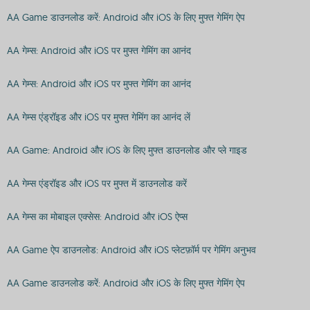
AA Game डाउनलोड करें: Android और iOS के लिए मुफ्त गेमिंग ऐप
AA गेम्स: Android और iOS पर मुफ्त गेमिंग का आनंद
AA गेम्स: Android और iOS पर मुफ्त गेमिंग का आनंद
AA गेम्स एंड्रॉइड और iOS पर मुफ्त गेमिंग का आनंद लें
AA Game: Android और iOS के लिए मुफ्त डाउनलोड और प्ले गाइड
AA गेम्स एंड्रॉइड और iOS पर मुफ्त में डाउनलोड करें
AA गेम्स का मोबाइल एक्सेस: Android और iOS ऐप्स
AA Game ऐप डाउनलोड: Android और iOS प्लेटफ़ॉर्म पर गेमिंग अनुभव
AA Game डाउनलोड करें: Android और iOS के लिए मुफ्त गेमिंग ऐप