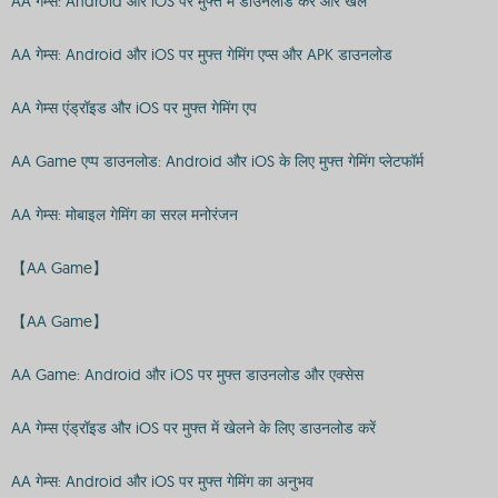
AA गेम्स: Android और iOS पर मुफ्त में डाउनलोड करें और खेलें
AA गेम्स: Android और iOS पर मुफ्त गेमिंग एप्स और APK डाउनलोड
AA गेम्स एंड्रॉइड और iOS पर मुफ्त गेमिंग एप
AA Game एप्प डाउनलोड: Android और iOS के लिए मुफ्त गेमिंग प्लेटफॉर्म
AA गेम्स: मोबाइल गेमिंग का सरल मनोरंजन
【AA Game】
【AA Game】
AA Game: Android और iOS पर मुफ्त डाउनलोड और एक्सेस
AA गेम्स एंड्रॉइड और iOS पर मुफ्त में खेलने के लिए डाउनलोड करें
AA गेम्स: Android और iOS पर मुफ्त गेमिंग का अनुभव