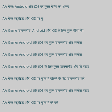
AA गेम्स: Android और iOS पर मुफ्त गेमिंग का आनंद
AA गेम्स एंड्रॉइड और iOS पर मु
AA Game डाउनलोड: Android और iOS के लिए मुफ्त गेमिंग ऐप
AA Game: Android और iOS पर मुफ्त डाउनलोड और एक्सेस
AA Game: Android और iOS पर मुफ्त डाउनलोड और एक्सेस
AA Game: Android और iOS के लिए मुफ्त डाउनलोड और प्ले गाइड
AA गेम्स एंड्रॉइड और iOS पर मुफ्त में खेलने के लिए डाउनलोड करें
AA Game: Android और iOS पर मुफ्त डाउनलोड और एक्सेस गाइड
AA गेम्स एंड्रॉइड और iOS पर मुफ्त में प्ले करें