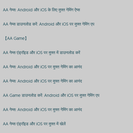
AA गेम्स: Android और iOS के लिए मुफ्त गेमिंग ऐप्स
AA गेम्स डाउनलोड करें: Android और iOS पर मुफ्त गेमिंग एप
【AA Game】
AA गेम्स एंड्रॉइड और iOS पर मुफ्त में डाउनलोड करें
AA गेम्स: Android और iOS पर मुफ्त गेमिंग का आनंद
AA गेम्स: Android और iOS पर मुफ्त गेमिंग का आनंद
AA Game डाउनलोड करें: Android और iOS पर मुफ्त गेमिंग एप
AA गेम्स: Android और iOS पर मुफ्त गेमिंग का आनंद
AA गेम्स एंड्रॉइड और iOS पर मुफ्त में खेलें