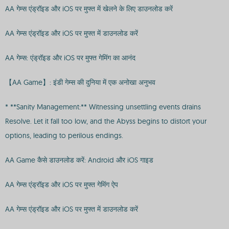
AA गेम्स एंड्रॉइड और iOS पर मुफ्त में खेलने के लिए डाउनलोड करें
AA गेम्स एंड्रॉइड और iOS पर मुफ्त में डाउनलोड करें
AA गेम्स: एंड्रॉइड और iOS पर मुफ्त गेमिंग का आनंद
【AA Game】: इंडी गेम्स की दुनिया में एक अनोखा अनुभव
* **Sanity Management:** Witnessing unsettling events drains
Resolve. Let it fall too low, and the Abyss begins to distort your
options, leading to perilous endings.
AA Game कैसे डाउनलोड करें: Android और iOS गाइड
AA गेम्स एंड्रॉइड और iOS पर मुफ्त गेमिंग ऐप
AA गेम्स एंड्रॉइड और iOS पर मुफ्त में डाउनलोड करें