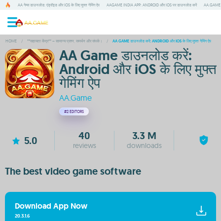
AA गेम्स डाउनलोड: एंड्रॉइड और IOS के लिए मुफ्त गेमिंग ऐप
AAGAME INDIA APP: ANDROID और IOS पर डाउनलोड करें
AA.GAME म
HOME
/
**सहायता केंद्र** – सामान्य प्रश्न, समर्थन और संपर्क।
/
AA GAME डाउनलोड करें: ANDROID और IOS के लिए मुफ्त गेमिंग ऐप
AA Game डाउनलोड करें:
Android और iOS के लिए मुफ्त
गेमिंग ऐप
AA.Game
#2
EDITORS
40
3.3 M
5.0
reviews
downloads
The best video game software
Download App Now
20.3.1.6