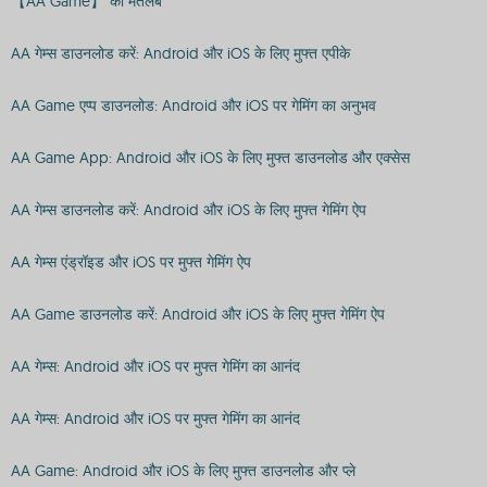
【AA Game】 का मतलब
AA गेम्स डाउनलोड करें: Android और iOS के लिए मुफ्त एपीके
AA Game एप्प डाउनलोड: Android और iOS पर गेमिंग का अनुभव
AA Game App: Android और iOS के लिए मुफ्त डाउनलोड और एक्सेस
AA गेम्स डाउनलोड करें: Android और iOS के लिए मुफ्त गेमिंग ऐप
AA गेम्स एंड्रॉइड और iOS पर मुफ्त गेमिंग ऐप
AA Game डाउनलोड करें: Android और iOS के लिए मुफ्त गेमिंग ऐप
AA गेम्स: Android और iOS पर मुफ्त गेमिंग का आनंद
AA गेम्स: Android और iOS पर मुफ्त गेमिंग का आनंद
AA Game: Android और iOS के लिए मुफ्त डाउनलोड और प्ले