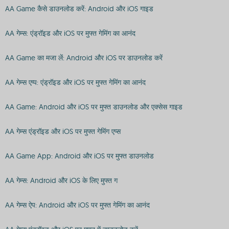
AA Game कैसे डाउनलोड करें: Android और iOS गाइड
AA गेम्स: एंड्रॉइड और iOS पर मुफ्त गेमिंग का आनंद
AA Game का मजा लें: Android और iOS पर डाउनलोड करें
AA गेम्स एप्प: एंड्रॉइड और iOS पर मुफ्त गेमिंग का आनंद
AA Game: Android और iOS पर मुफ्त डाउनलोड और एक्सेस गाइड
AA गेम्स एंड्रॉइड और iOS पर मुफ्त गेमिंग एप्स
AA Game App: Android और iOS पर मुफ्त डाउनलोड
AA गेम्स: Android और iOS के लिए मुफ्त ग
AA गेम्स ऐप: Android और iOS पर मुफ्त गेमिंग का आनंद