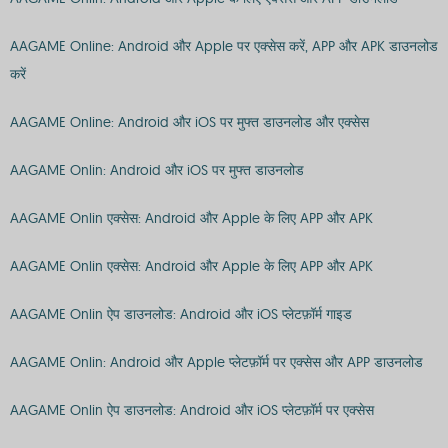
AAGAME Online: Android और Apple पर एक्सेस करें, APP और APK डाउनलोड
करें
AAGAME Online: Android और iOS पर मुफ्त डाउनलोड और एक्सेस
AAGAME Onlin: Android और iOS पर मुफ्त डाउनलोड
AAGAME Onlin एक्सेस: Android और Apple के लिए APP और APK
AAGAME Onlin एक्सेस: Android और Apple के लिए APP और APK
AAGAME Onlin ऐप डाउनलोड: Android और iOS प्लेटफ़ॉर्म गाइड
AAGAME Onlin: Android और Apple प्लेटफ़ॉर्म पर एक्सेस और APP डाउनलोड
AAGAME Onlin ऐप डाउनलोड: Android और iOS प्लेटफ़ॉर्म पर एक्सेस