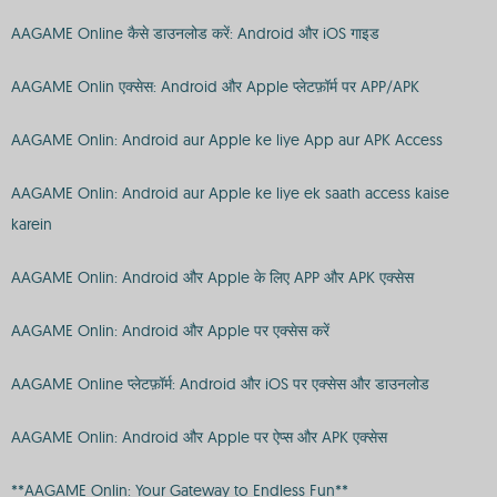
AAGAME Online कैसे डाउनलोड करें: Android और iOS गाइड
AAGAME Onlin एक्सेस: Android और Apple प्लेटफ़ॉर्म पर APP/APK
AAGAME Onlin: Android aur Apple ke liye App aur APK Access
AAGAME Onlin: Android aur Apple ke liye ek saath access kaise
karein
AAGAME Onlin: Android और Apple के लिए APP और APK एक्सेस
AAGAME Onlin: Android और Apple पर एक्सेस करें
AAGAME Online प्लेटफ़ॉर्म: Android और iOS पर एक्सेस और डाउनलोड
AAGAME Onlin: Android और Apple पर ऐप्स और APK एक्सेस
**AAGAME Onlin: Your Gateway to Endless Fun**