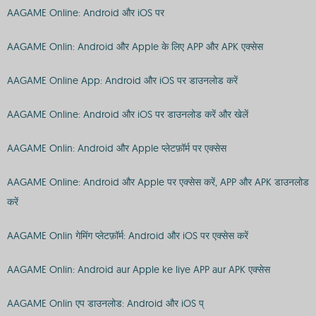
AAGAME Online: Android और iOS पर
AAGAME Onlin: Android और Apple के लिए APP और APK एक्सेस
AAGAME Online App: Android और iOS पर डाउनलोड करें
AAGAME Online: Android और iOS पर डाउनलोड करें और खेलें
AAGAME Onlin: Android और Apple प्लेटफ़ॉर्म पर एक्सेस
AAGAME Online: Android और Apple पर एक्सेस करें, APP और APK डाउनलोड
करें
AAGAME Onlin गेमिंग प्लेटफ़ॉर्म: Android और iOS पर एक्सेस करें
AAGAME Onlin: Android aur Apple ke liye APP aur APK एक्सेस
AAGAME Onlin एप डाउनलोड: Android और iOS प्