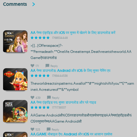
Comments
AA गेम्स एंड्रॉइड और iOS पर मुफ्त में खेलने के लिए डाउनलोड करें
1768534448
>[]…(Offeraspace)?-
**Permadeath:**Onelife.Oneattempt.Deathresetstheworld.AA
Gameऐपडाउनलोड
171
Reply
AA गेम्स डाउनलोड: Android और iOS के लिए मुफ्त गेमिंग एप
1769444536
Theworldreactsinpatterns.Awallof**#**mightshiftifyou**E**xam
ineit.Acreatureof**&**symbol
439
Reply
AA गेम्स एंड्रॉइड पर: मुफ्त डाउनलोड और प्ले गाइड
1771736537
AAGame:AndroidऔरiOSपरडाउनलोडऔरएक्सेसगाइडAAगेम्सएंड्रॉइडऔरi
OSपरमुफ्तगेम्सAAGame:Androidऔ
525
Reply
AA.GAME मोबाइल ऐप: Android और iOS पर आसान एक्सेस