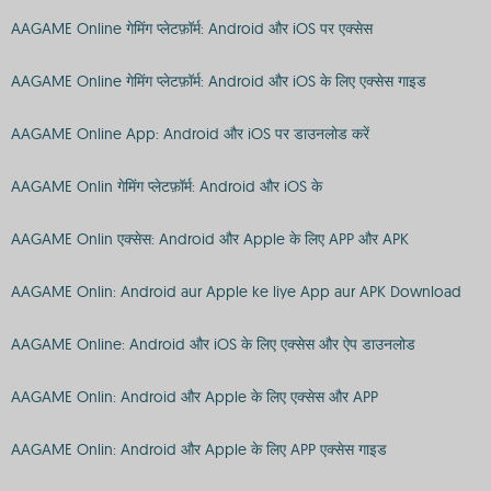
AAGAME Online गेमिंग प्लेटफ़ॉर्म: Android और iOS पर एक्सेस
AAGAME Online गेमिंग प्लेटफ़ॉर्म: Android और iOS के लिए एक्सेस गाइड
AAGAME Online App: Android और iOS पर डाउनलोड करें
AAGAME Onlin गेमिंग प्लेटफ़ॉर्म: Android और iOS के
AAGAME Onlin एक्सेस: Android और Apple के लिए APP और APK
AAGAME Onlin: Android aur Apple ke liye App aur APK Download
AAGAME Online: Android और iOS के लिए एक्सेस और ऐप डाउनलोड
AAGAME Onlin: Android और Apple के लिए एक्सेस और APP
AAGAME Onlin: Android और Apple के लिए APP एक्सेस गाइड