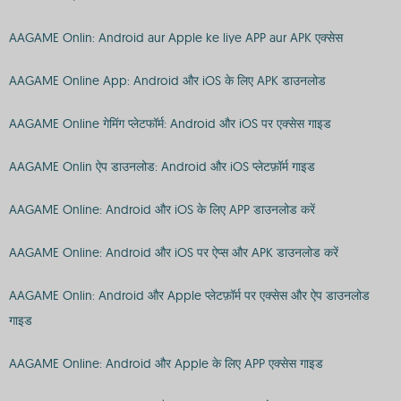
AAGAME Onlin: Android aur Apple ke liye APP aur APK एक्सेस
AAGAME Online App: Android और iOS के लिए APK डाउनलोड
AAGAME Online गेमिंग प्लेटफॉर्म: Android और iOS पर एक्सेस गाइड
AAGAME Onlin ऐप डाउनलोड: Android और iOS प्लेटफ़ॉर्म गाइड
AAGAME Online: Android और iOS के लिए APP डाउनलोड करें
AAGAME Online: Android और iOS पर ऐप्स और APK डाउनलोड करें
AAGAME Onlin: Android और Apple प्लेटफ़ॉर्म पर एक्सेस और ऐप डाउनलोड
गाइड
AAGAME Online: Android और Apple के लिए APP एक्सेस गाइड