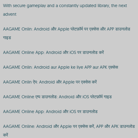
With secure gameplay and a constantly updated library, the next
advent
AAGAME Onlin: Android और Apple प्लेटफ़ॉर्म पर एक्सेस और APP डाउनलोड
गाइड
AAGAME Online App: Android और iOS पर डाउनलोड करें
AAGAME Onlin: Android aur Apple ke liye APP aur APK एक्सेस
AAGAME Onlin ऐप: Android और Apple पर एक्सेस करें
AAGAME Online एप्प डाउनलोड: Android और iOS प्लेटफ़ॉर्म गाइड
AAGAME Online App: Android और iOS पर डाउनलोड
AAGAME Online: Android और Apple पर एक्सेस करें, APP और APK डाउनलोड
करें