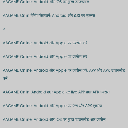
AAGAME Online: Android और iOS पर मुफ्त डाउनलोड
AAGAME Onlin गेमिंग प्लेटफॉर्म: Android और iOS पर एक्सेस
<
AAGAME Online: Android और Apple पर एक्सेस करें
AAGAME Online: Android और Apple पर एक्सेस करें
AAGAME Online: Android और Apple पर एक्सेस करें, APP और APK डाउनलोड
करें
AAGAME Onlin: Android aur Apple ke liye APP aur APK एक्सेस
AAGAME Online: Android और Apple पर ऐप्स और APK एक्सेस
AAGAME Online: Android और iOS पर मुफ्त डाउनलोड और एक्सेस