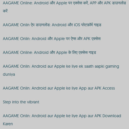
AAGAME Online: Android और Apple पर एक्सेस करें, APP और APK डाउनलोड
करें
AAGAME Onlin ऐप डाउनलोड: Android और iOS प्लेटफ़ॉर्म गाइड
AAGAME Onlin: Android और Apple पर ऐप्स और APK एक्सेस
AAGAME Online: Android और Apple के लिए एक्सेस गाइड
AAGAME Onlin: Android aur Apple ke liye ek saath aapki gaming
duniya
AAGAME Onlin: Android aur Apple ke liye App aur APK Access
Step into the vibrant
AAGAME Onlin: Android aur Apple ke liye App aur APK Download
Karen