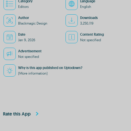
Category
Language
Editors
English
Author
Downloads
Blackmagic Design
3,250,119
Date
Content Rating
Jan 9, 2026
Not specified
Advertisement
Not specified
Why is this app published on Uptodown?
(More information)
Rate this App