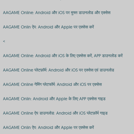
AAGAME Online: Android और iOS पर मुफ्त डाउनलोड और एक्सेस
AAGAME Onlin ऐप: Android और Apple पर एक्सेस करें
<
AAGAME Online: Android और iOS के लिए एक्सेस करें, APP डाउनलोड करें
AAGAME Online प्लेटफ़ॉर्म: Android और iOS पर एक्सेस एवं डाउनलोड
AAGAME Online गेमिंग प्लेटफॉर्म: Android और iOS पर एक्सेस
AAGAME Onlin: Android और Apple के लिए APP एक्सेस गाइड
AAGAME Online ऐप डाउनलोड: Android और iOS प्लेटफ़ॉर्म गाइड
AAGAME Onlin ऐप: Android और Apple पर एक्सेस करें