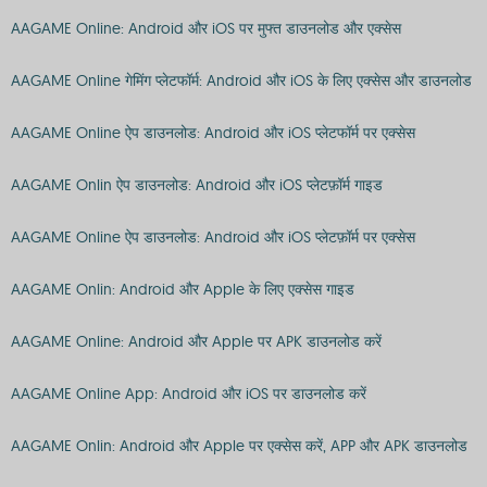
AAGAME Online: Android और iOS पर मुफ्त डाउनलोड और एक्सेस
AAGAME Online गेमिंग प्लेटफॉर्म: Android और iOS के लिए एक्सेस और डाउनलोड
AAGAME Online ऐप डाउनलोड: Android और iOS प्लेटफॉर्म पर एक्सेस
AAGAME Onlin ऐप डाउनलोड: Android और iOS प्लेटफ़ॉर्म गाइड
AAGAME Online ऐप डाउनलोड: Android और iOS प्लेटफ़ॉर्म पर एक्सेस
AAGAME Onlin: Android और Apple के लिए एक्सेस गाइड
AAGAME Online: Android और Apple पर APK डाउनलोड करें
AAGAME Online App: Android और iOS पर डाउनलोड करें
AAGAME Onlin: Android और Apple पर एक्सेस करें, APP और APK डाउनलोड