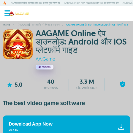
AA गेम्स डाउनलोड: एंड्रॉइड और IOS के लिए मुफ्त गेमिंग ऐप
AAGAME INDIA APP: ANDROID और IOS पर डाउनलोड करें
AA.GAME म
HOME
/
【AA.GAME】 पर आधारित नौ वेबसाइट अनुभाग:
/
AAGAME ONLINE ऐप डाउनलोड: ANDROID और IOS प्लेटफ़ॉर्म गाइड
AAGAME Online ऐप
डाउनलोड: Android और iOS
प्लेटफ़ॉर्म गाइड
AA.Game
#2
EDITORS
40
3.3 M
5.0
reviews
downloads
The best video game software
Download App Now
20.3.1.6