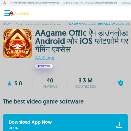
AA गेम्स डाउनलोड: एंड्रॉइड और IOS के लिए मुफ्त गेमिंग ऐप
AAGAME INDIA APP: ANDROID और IOS पर डाउनलोड करें
AA.GAME म
HOME
/
**होमपेज** – नवीनतम गेम, विशेष ऑफ़र और शीर्ष चयन।
/
AAGAME OFFIC ऐप डाउनलोड: ANDROID और IOS प्लेटफ़ॉर्म पर गेमिंग ए
AAgame Offic ऐप डाउनलोड:
Android और iOS प्लेटफ़ॉर्म पर
गेमिंग एक्सेस
AA.Game
#2
EDITORS
40
3.3 M
5.0
reviews
downloads
The best video game software
Download App Now
20.3.1.6