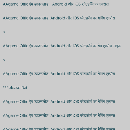
AAgame Offic ऐप डाउनलोड - Android और iOS प्लेटफ़ॉर्म पर एक्सेस
AAgame Offic ऐप डाउनलोड: Android और iOS प्लेटफ़ॉर्म पर गेमिंग एक्सेस
<
AAgame Offic ऐप डाउनलोड: Android और iOS प्लेटफ़ॉर्म पर गेम एक्सेस गाइड
<
AAgame Offic ऐप डाउनलोड: Android और iOS प्लेटफ़ॉर्म पर गेमिंग एक्सेस
**Release Dat
AAgame Offic ऐप डाउनलोड: Android और iOS प्लेटफ़ॉर्म पर गेमिंग एक्सेस
AAgame Offic ऐप डाउनलोड: Android और iOS प्लेटफ़ॉर्म पर गेमिंग एक्सेस
AAgame Offic ऐप डाउनलोड: Android और iOS प्लेटफ़ॉर्म पर गेमिंग एक्सेस