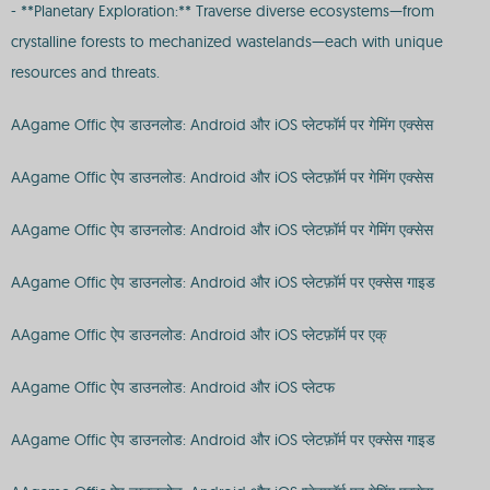
- **Planetary Exploration:** Traverse diverse ecosystems—from
crystalline forests to mechanized wastelands—each with unique
resources and threats.
AAgame Offic ऐप डाउनलोड: Android और iOS प्लेटफॉर्म पर गेमिंग एक्सेस
AAgame Offic ऐप डाउनलोड: Android और iOS प्लेटफ़ॉर्म पर गेमिंग एक्सेस
AAgame Offic ऐप डाउनलोड: Android और iOS प्लेटफ़ॉर्म पर गेमिंग एक्सेस
AAgame Offic ऐप डाउनलोड: Android और iOS प्लेटफ़ॉर्म पर एक्सेस गाइड
AAgame Offic ऐप डाउनलोड: Android और iOS प्लेटफ़ॉर्म पर एक्
AAgame Offic ऐप डाउनलोड: Android और iOS प्लेटफ
AAgame Offic ऐप डाउनलोड: Android और iOS प्लेटफ़ॉर्म पर एक्सेस गाइड