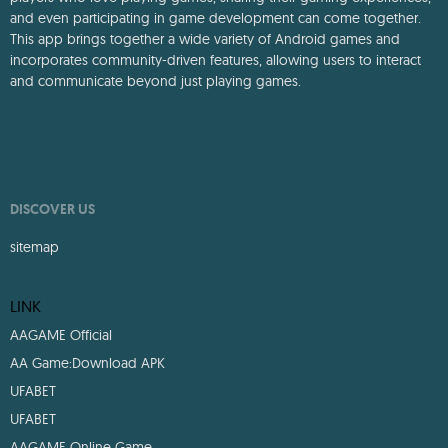
and even participating in game development can come together.
This app brings together a wide variety of Android games and
incorporates community-driven features, allowing users to interact
and communicate beyond just playing games.
DISCOVER US
sitemap
LINK
AAGAME Official
AA Game:Download APK
UFABET
UFABET
AAGAME Online Game