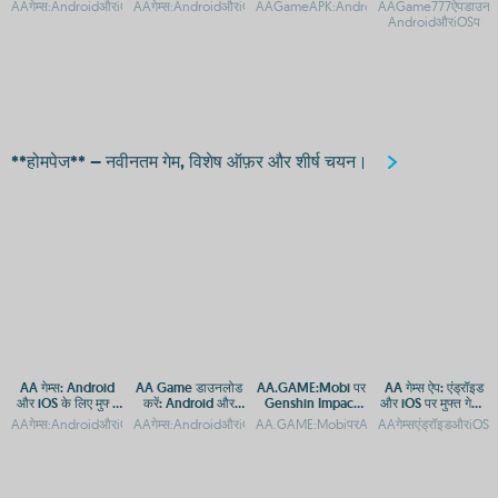
ऐप्स
के लिए डाउनलोड करें
डाउनलोड और इंस्टॉल
और iOS प्लेटफ़ॉर्म पर
AAगेम्स:AndroidऔरiOSकेलिएमुफ्तगेमिंगऐपAAGame:AndroidऔरiOSकेलिएमुफ्तडाउनलोडऔरगेमप्
AAगेम्स:AndroidऔरiOSपरमुफ्तगेमिंगकाआनंदAAगेम्सऐप:AndroidऔरiOSपरम
AAGameAPK:AndroidऔरiOSपरडाउनलोडऔरएक
AAGame777ऐपडाउनलोड:
करने का तरीका
एक्सेस
AndroidऔरiOSप
**होमपेज** – नवीनतम गेम, विशेष ऑफ़र और शीर्ष चयन।
AA गेम्स: Android
AA Game डाउनलोड
AA.GAME:Mobi पर
AA गेम्स ऐप: एंड्रॉइड
और iOS के लिए मुफ्त
करें: Android और
Genshin Impact
और iOS पर मुफ्त गेमिंग
गेमिंग ऐप्स
iOS के लिए मुफ्त गेमिंग
APK डाउनलोड करें -
का आनंद
AAगेम्स:AndroidऔरiOSपरमुफ्तगेमिंगकाआनंदAAगेम्सएंड्रॉइडऔरiOSपरमुफ्तमेंडाउनलोडकरेंAAगेम्सए
AAगेम्स:AndroidऔरiOSपरमुफ्तगेमिंगकाआनंदAAGameडाउनलोडकरें:Andr
AA.GAME:MobiपरAndroidऔरiOSकेलिएमोबाइलगे
AAगेम्सएंड्रॉइडऔरiOS
ऐप
Android और iOS
गाइड