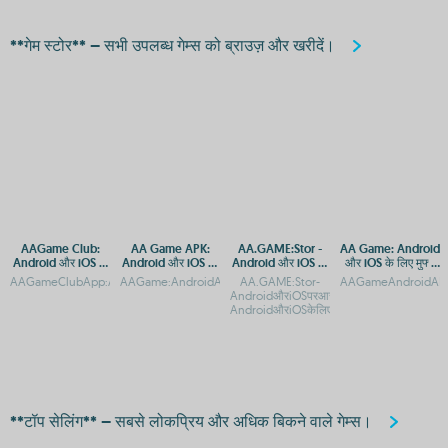
**गेम स्टोर** – सभी उपलब्ध गेम्स को ब्राउज़ और खरीदें।
AAGame Club:
AA Game APK:
AA.GAME:Stor -
AA Game: Android
Android और iOS के
Android और iOS पर
Android और iOS पर
और iOS के लिए मुफ्त
लिए मुफ्त ऐप डाउनलोड
डाउनलोड करें
मुफ्त में डाउनलोड करें
डाउनलोड और एक्सेस
AAGameClubApp:AndroidऔरiOSपरमुफ्तडाउनलोडAAGameClub:AndroidऔरiOSकेलिएऐ
AAGame:AndroidAPKडाउनलोडऔरiOSएक्सेसगाइडAAGameAPK:And
AA.GAME:Stor-
AAGameAndroidAPKडाउ
करें
गाइड
AndroidऔरiOSपरआसानएक्सेसऔरAPKडाउनलो
AndroidऔरiOSकेलिएसर्वश्र
**टॉप सेलिंग** – सबसे लोकप्रिय और अधिक बिकने वाले गेम्स।