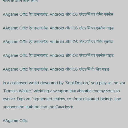
गेमिंग के अपने शौक को न
AAgame Offic ऐप डाउनलोड: Android और iOS प्लेटफ़ॉर्म पर गेमिंग एक्सेस
AAgame Offic ऐप डाउनलोड: Android और iOS प्लेटफ़ॉर्म पर एक्सेस गाइड
AAgame Offic ऐप डाउनलोड: Android और iOS प्लेटफ़ॉर्म पर गेमिंग एक्सेस
AAgame Offic ऐप डाउनलोड: Android और iOS प्लेटफ़ॉर्म पर एक्सेस गाइड
AAgame Offic ऐप डाउनलोड: Android और iOS प्लेटफ़ॉर्म के लिए गाइड
In a collapsed world devoured by "Soul Erosion," you play as the last
"Domain Walker," wielding a weapon that absorbs enemy souls to
evolve. Explore fragmented realms, confront distorted beings, and
uncover the truth behind the Cataclysm.
AAgame Offic