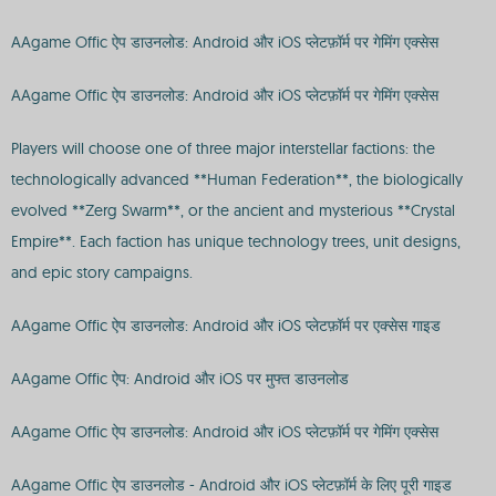
AAgame Offic ऐप डाउनलोड: Android और iOS प्लेटफ़ॉर्म पर गेमिंग एक्सेस
AAgame Offic ऐप डाउनलोड: Android और iOS प्लेटफ़ॉर्म पर गेमिंग एक्सेस
Players will choose one of three major interstellar factions: the
technologically advanced **Human Federation**, the biologically
evolved **Zerg Swarm**, or the ancient and mysterious **Crystal
Empire**. Each faction has unique technology trees, unit designs,
and epic story campaigns.
AAgame Offic ऐप डाउनलोड: Android और iOS प्लेटफ़ॉर्म पर एक्सेस गाइड
AAgame Offic ऐप: Android और iOS पर मुफ्त डाउनलोड
AAgame Offic ऐप डाउनलोड: Android और iOS प्लेटफ़ॉर्म पर गेमिंग एक्सेस
AAgame Offic ऐप डाउनलोड - Android और iOS प्लेटफ़ॉर्म के लिए पूरी गाइड