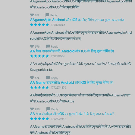
AAgameApp:AndroidऔरiOSपरमुफ्तगेमडाउनलोडकरेंAAgameAppडाउन
लोड:AndroidऔरiOSकेलिएमुफ्तगेमिंग
281
Reply
AAgameApk: Android और iOS के लिए गेमिंग एप्स का मुफ्त डाउनलोड
1771631045
AAgameApk:AndroidऔरiOSकेलिएमुफ्तगेमडाउनलोडAAgameApk:And
roidऔरiOSकेलिएगेमिंगऐप्सकासबसेअच्
976
Reply
AA गेम्स डाउनलोड करें: Android और iOS के लिए मुफ्त गेमिंग ऐप
1771741684
AAगेम्सएंड्रॉइडऔरiOSपरमुफ्तमेंखेलनेकेलिएडाउनलोडकरेंAAगेम्सएंड्रॉइडऔरiO
Sपरमुफ्तमेंखेलनेके
574
Reply
AA Game डाउनलोड: Android और iOS के लिए मुफ्त गेमिंग एप
1772234879
AAगेम्सएंड्रॉइडऔरiOSपरमुफ्तमेंडाउनलोडकरनेकेलिएउपलब्धहैंAAGameडाउन
लोड:AndroidऔरiOSकेलAAGa
990
Reply
AA गेम्स एंड्रॉइड और iOS पर मुफ्त में खेलने के लिए डाउनलोड करें
1772333937
AAGameडाउनलोडकरें:AndroidऔरiOSकेलिएमुफ्तगेमिंगऐपAAगेम्सडाउनलोड
करें:AndroidऔरiOSकेलिएमुफ्