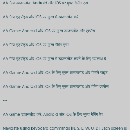
AA गेम्स डाउनलोड: Android और iOS पर मुफ्त गेमिंग एप्स
AA गेम्स एंड्रॉइड और iOS पर मुफ्त में डाउनलोड करें
AA Game: Android और iOS पर मुफ्त डाउनलोड और एक्सेस
AA गेम्स एंड्रॉइड और iOS पर मुफ्त गेमिंग एप्स
AA गेम्स एंड्रॉइड और iOS पर मुफ्त में डाउनलोड करने के लिए उपलब्ध हैं
AA Game: Android और iOS के लिए मुफ्त डाउनलोड और गेमप्ले गाइड
AA Game: Android और iOS के लिए मुफ्त डाउनलोड और गेमिंग एक्सेस
---
AA Game डाउनलोड करें: Android और iOS के लिए मुफ्त गेमिंग ऐप
Navigate using keyboard commands (N, S, E, W, U, D). Each screen is