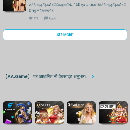
AAगेम्सएंड्रॉइडऔरiOSपरमुफ्तमेंखेलनेकेलिएडाउनलोडकरेंAAगेम्सएंड्रॉइडऔरiO
Sपरमुफ्तमेंडाउनलोड
778
Reply
SEE MORE
【AA.Game】 पर आधारित नौ वेबसाइट अनुभाग: