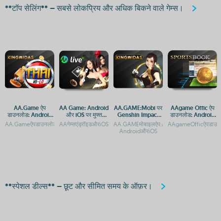
**टॉप सेलिंग** – सबसे लोकप्रिय और अधिक बिकने वाले गेम्स।
AA.Game ऐप
AA Game: Android
AA.GAME:Mobi पर
AAgame Offic ऐप
डाउनलोड: Android
और iOS पर मुफ्त
Genshin Impact
डाउनलोड: Android
और iOS प्लेटफ़ॉर्म पर
डाउनलोड और एक्सेस
APK डाउनलोड करें -
और iOS प्लेटफ़ॉर्म पर
AA.Gameऐपडाउनलोड:AndroidऔरiOSप्लेटफ़ॉर्मपरगेमिंगएक्सेसAA.Gameऐपडाउनलोडगाइड:And
AAगेम्सएंड्रॉइडऔरiOSपरमुफ्तमेंडाउनलोडकरेंAAगेम्स:AndroidऔरiOSपरमुफ्
AA.GAMEमोबाइलऐप:AndroidऔरiOSपरआसानएक्स
AAgameOfficऐपडाउनलो
गेमिंग एक्सेस
गाइड
Android और iOS
एक्सेस गाइड
AndroidऔरiOS
गाइड
**स्पेशल डील्स** – छूट और सीमित समय के ऑफ़र।