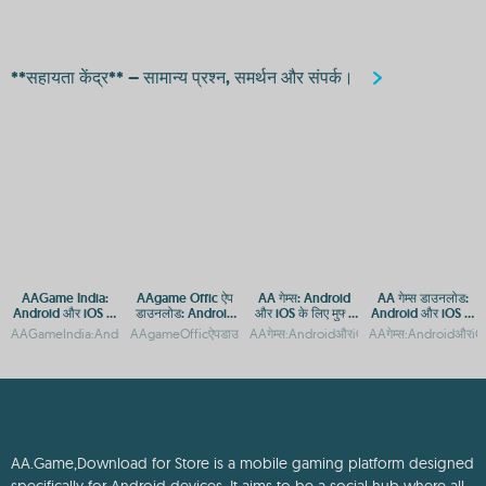
**सहायता केंद्र** – सामान्य प्रश्न, समर्थन और संपर्क।
AAGame India:
AAgame Offic ऐप
AA गेम्स: Android
AA गेम्स डाउनलोड:
Android और iOS पर
डाउनलोड: Android
और iOS के लिए मुफ्त
Android और iOS पर
ऐप्स और APK
और iOS प्लेटफ़ॉर्म पर
गेमिंग ऐप्स
मुफ्त गेमिंग एप्स
AAGameIndia:AndroidऔरiOSपरडाउनलोडकरेंऔरखेलेंAAGameIndiaAppDownload:Android
AAgameOfficऐपडाउनलोड:AndroidऔरiOSप्लेटफ़ॉर्मपरगेमिंगएक्सेसA
AAगेम्स:AndroidऔरiOSपरमुफ्तगेमिंगऐपAAगेम्सए
AAगेम्स:AndroidऔरiOS
डाउनलोड करें
गेमिंग एक्सेस