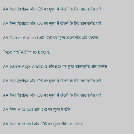
AA गेम्स एंड्रॉइड और iOS पर मुफ्त में खेलने के लिए डाउनलोड करें
AA गेम्स एंड्रॉइड और iOS पर मुफ्त में खेलने के लिए डाउनलोड करें
AA Game: Android और iOS पर मुफ्त डाउनलोड और एक्सेस
Type **START** to begin.
AA Game App: Android और iOS पर मुफ्त डाउनलोड और एक्सेस
AA गेम्स एंड्रॉइड और iOS पर मुफ्त में खेलने के लिए डाउनलोड करें
AA गेम्स एंड्रॉइड और iOS पर मुफ्त में खेलने के लिए डाउनलोड करें
AA गेम्स: Android और iOS पर मुफ्त में खेलें
AA गेम्स: Android और iOS पर मुफ्त गेमिंग का आनंद