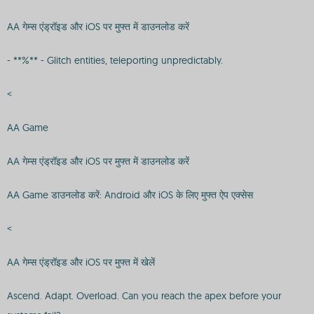
AA गेम्स एंड्रॉइड और iOS पर मुफ्त में डाउनलोड करें
- **%** - Glitch entities, teleporting unpredictably.
<
AA Game
AA गेम्स एंड्रॉइड और iOS पर मुफ्त में डाउनलोड करें
AA Game डाउनलोड करें: Android और iOS के लिए मुफ्त ऐप एक्सेस
<
AA गेम्स एंड्रॉइड और iOS पर मुफ्त में खेलें
Ascend. Adapt. Overload. Can you reach the apex before your