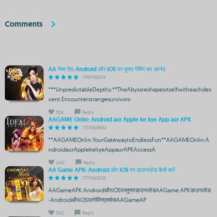
Comments
AA गेम्स ऐप: Android और iOS पर मुफ्त गेमिंग का आनंद
1769769374
***UnpredictableDepths:**TheAbyssreshapesitselfwitheachdes
cent.Encounterstrangesurvivors
654
Reply
AAGAME Onlin: Android aur Apple ke liye App aur APK
1770608652
**AAGAMEOnlin:YourGatewaytoEndlessFun**AAGAMEOnlin:A
ndroidaurApplekeliyeAppaurAPKAccessA
440
Reply
AA Game APK: Android और iOS पर डाउनलोड कैसे करें
1770845216
AAGameAPK:AndroidऔरiOSपरमुफ्तडाउनलोडAAGame:APKडाउनलोड
-AndroidऔरiOSपरगेमिंगएक्सेसAAGameAP
542
Reply