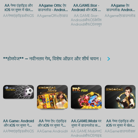
AA गेम्स एंड्रॉइड और
AAgame Offic ऐप
AA.GAME:Stor -
AAgame ऐप
iOS पर मुफ्त में खेलने
डाउनलोड - Android
Android और iOS पर
डाउनलोड: Android
के लिए डाउनलोड करें
और iOS प्लेटफ़ॉर्म के
मुफ्त गेम्स डाउनलोड
और iOS प्लेटफ़ॉर्म पर
AAगेम्सएंड्रॉइडऔरiOSपरमुफ्तमेंखेलनेकेलिएडाउनलोडकरेंAAGameडाउनलोड:AndroidऔरiOSकेलिएम
AAgameOfficऐपडाउनलोड:AndroidऔरiOSप्लेटफ़ॉर्मपरएक्सेसगाइडA
AA.GAME:Stor-
AAgameऐपडाउनलोड:And
लिए पूरी गाइड
करें
गेमिंग एक्सेस
AndroidऔरiOSकेलिएमुफ्तगेमडाउनलोडAA.GAM
AndroidऔरiOSपरमुफ्तगेम्सडाउनलो
**होमपेज** – नवीनतम गेम, विशेष ऑफ़र और शीर्ष चयन।
AA Game: Android
AA गेम्स ऐप: एंड्रॉइड
AA.GAME:Mobi पर
AA गेम्स एंड्रॉइड और
और iOS पर मुफ्त गेमिंग
और iOS पर मुफ्त गेमिंग
मुफ्त में डाउनलोड करें -
iOS पर मुफ्त में खेलने
एप्स
का आनंद
Android और iOS के
के लिए डाउनलोड करें
AAगेम्सएंड्रॉइडऔरiOSपरमुफ्तमेंखेलनेकेलिएडाउनलोडकरेंAAGame:AndroidऔरiOSपरमुफ्तडाउन
AAGame:AndroidऔरiOSपरमुफ्तडाउनलोडऔरएक्सेसगाइडAAगेम्सएंड्रॉइडऔ
AA.GAME:MobiपरGenshinImpactAPKडाउनल
AAGameडाउनलोडकरें:
लिए ऐप एक्सेस
AndroidऔरiOSगाइडAA.GAME:Mobiपरमोबाइल