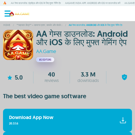
AA गेम्स डाउनलोड: एंड्रॉइड और IOS के लिए मुफ्त गेमिंग ऐप
AAGAME INDIA APP: ANDROID और IOS पर डाउनलोड करें
AA.GAME म
HOME
/
**सहायता केंद्र** – सामान्य प्रश्न, समर्थन और संपर्क।
/
AA गेम्स डाउनलोड: ANDROID और IOS के लिए मुफ्त गेमिंग ऐप
AA गेम्स डाउनलोड: Android
और iOS के लिए मुफ्त गेमिंग ऐप
AA.Game
#2
EDITORS
40
3.3 M
5.0
reviews
downloads
The best video game software
Download App Now
20.3.1.6