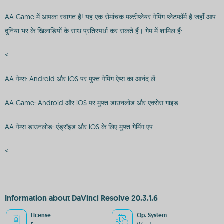
AA Game में आपका स्वागत है! यह एक रोमांचक मल्टीप्लेयर गेमिंग प्लेटफॉर्म है जहाँ आप
दुनिया भर के खिलाड़ियों के साथ प्रतिस्पर्धा कर सकते हैं। गेम में शामिल हैं:
<
AA गेम्स: Android और iOS पर मुफ्त गेमिंग ऐप्स का आनंद लें
AA Game: Android और iOS पर मुफ्त डाउनलोड और एक्सेस गाइड
AA गेम्स डाउनलोड: एंड्रॉइड और iOS के लिए मुफ्त गेमिंग एप
<
Information about DaVinci Resolve 20.3.1.6
License
Op. System