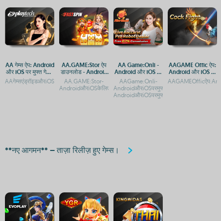
AA गेम्स ऐप: Android
AA.GAME:Stor ऐप
AA Game:Onli -
AAGAME Offic ऐप:
और iOS पर मुफ्त गेमिंग
डाउनलोड - Android
Android और iOS पर
Android और iOS पर
का आनंद
और iOS प्लेटफ़ॉर्म पर
मुफ्त गेमिंग एप्लिकेशन
डाउनलोड करें
AAगेम्सएंड्रॉइडऔरiOSपरमुफ्तमेंडाउनलोडकरेंAAGameऐपडाउनलोड:AndroidऔरiOSप्लेटफ़ॉर्मपरगेमिं
AA.GAME:Stor-
AAGame:Onli-
AAGAMEOfficऐप:An
एक्सेस
AndroidऔरiOSकेलिएऐप्सऔरAPKडाउनलोडकरेंAA.GAMEपरStorऐपडाउन
AndroidऔरiOSपरमुफ्तडाउनलोडAAGame:Onl
AndroidऔरiOSपरमुफ्तगेमिंगएप्लिकेशनAAGa
**नए आगमन** – ताज़ा रिलीज़ हुए गेम्स।