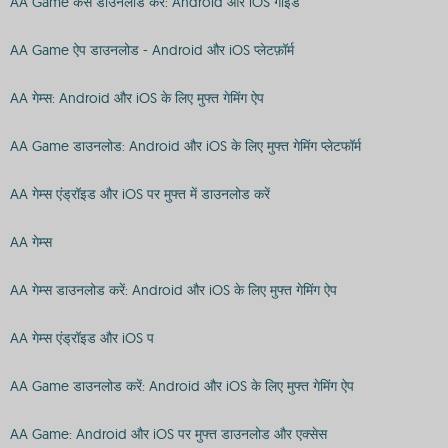
AA Game कैसे डाउनलोड करें: Android और iOS गाइड
AA Game ऐप डाउनलोड - Android और iOS प्लेटफ़ॉर्म
AA गेम्स: Android और iOS के लिए मुफ्त गेमिंग ऐप
AA Game डाउनलोड: Android और iOS के लिए मुफ्त गेमिंग प्लेटफॉर्म
AA गेम्स एंड्रॉइड और iOS पर मुफ्त में डाउनलोड करें
AA गेम्स
AA गेम्स डाउनलोड करें: Android और iOS के लिए मुफ्त गेमिंग ऐप
AA गेम्स एंड्रॉइड और iOS प
AA Game डाउनलोड करें: Android और iOS के लिए मुफ्त गेमिंग ऐप
AA Game: Android और iOS पर मुफ्त डाउनलोड और एक्सेस