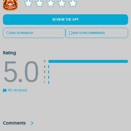
REVIEW THE APP
ADD TO WISHLIST
ADD TO RECOMMENDED
Rating
5.0
5
4
3
2
1
40 reviews
Comments