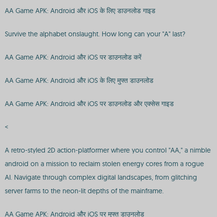
AA Game APK: Android और iOS के लिए डाउनलोड गाइड
Survive the alphabet onslaught. How long can your "A" last?
AA Game APK: Android और iOS पर डाउनलोड करें
AA Game APK: Android और iOS के लिए मुफ्त डाउनलोड
AA Game APK: Android और iOS पर डाउनलोड और एक्सेस गाइड
<
A retro-styled 2D action-platformer where you control "AA," a nimble
android on a mission to reclaim stolen energy cores from a rogue
AI. Navigate through complex digital landscapes, from glitching
server farms to the neon-lit depths of the mainframe.
AA Game APK: Android और iOS पर मुफ्त डाउनलोड