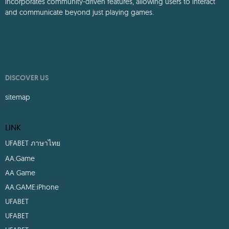
and communicate beyond just playing games.
DISCOVER US
sitemap
LINK
UFABET ภาษาไทย
AA.Game
AA Game
AA.GAME:iPhone
UFABET
UFABET
UFABET