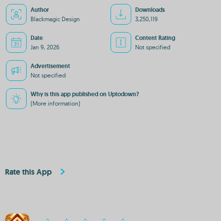
Author
Downloads
Blackmagic Design
3,250,119
Date
Content Rating
Jan 9, 2026
Not specified
Advertisement
Not specified
Why is this app published on Uptodown?
(More information)
Rate this App