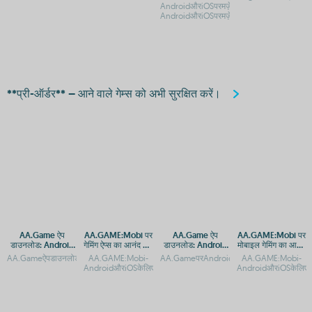
मज़ेदार गेमिंग
लिए पूरी गाइड
AndroidऔरiOSपरमज़ेदारगेमिंगअनुभवAAGame
AndroidऔरiOSपरमज़ेदारगेमिंगअनुभव
**प्री-ऑर्डर** – आने वाले गेम्स को अभी सुरक्षित करें।
AA.Game ऐप
AA.GAME:Mobi पर
AA.Game ऐप
AA.GAME:Mobi पर
डाउनलोड: Android
गेमिंग ऐप्स का आनंद लें -
डाउनलोड: Android
मोबाइल गेमिंग का आनंद
और iOS प्लेटफ़ॉर्म पर
Android और iOS के
और iOS प्लेटफ़ॉर्म पर
लें - Android और
AA.Gameऐपडाउनलोड:AndroidऔरiOSप्लेटफॉर्मपरगेमिंगएक्सेसAA.GameऐपAA.Gameपरगेमिंगए
AA.GAME:Mobi-
AA.GameपरAndroidऔरiOSकेलिएगेम्सडाउनलोडकरे
AA.GAME:Mobi-
गेमिंग एक्सेस
लिए एक्सेस
गेमिंग एक्सेस
iOS के लिए एक्सेस करें
AndroidऔरiOSकेलिएऐपडाउनलोडकरेंAA.GAME:MobiपरAndroidऔरi
AndroidऔरiOSकेलिएआ