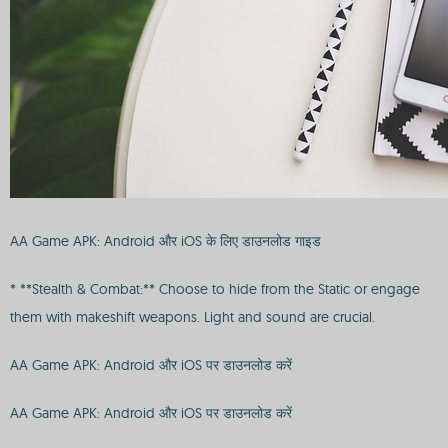
AA Game APK: Android और iOS के लिए डाउनलोड गाइड
* **Stealth & Combat:** Choose to hide from the Static or engage
them with makeshift weapons. Light and sound are crucial.
AA Game APK: Android और iOS पर डाउनलोड करें
AA Game APK: Android और iOS पर डाउनलोड करें