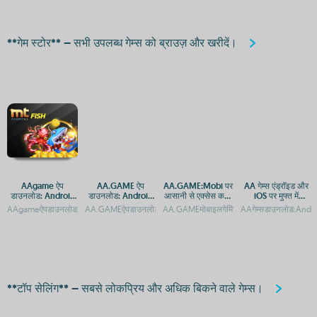
**गेम स्टोर** – सभी उपलब्ध गेम्स को ब्राउज़ और खरीदें।
AAgame ऐप
AA.GAME ऐप
AA.GAME:Mobi पर
AA गेम्स एंड्रॉइड और
डाउनलोड: Android
डाउनलोड: Android
आसानी से एक्सेस करें -
iOS पर मुफ्त में
और iOS प्लेटफ़ॉर्म पर
और iOS प्लेटफ़ॉर्म पर
Android और iOS के
डाउनलोड करें
AAgameऐपडाउनलोड:AndroidऔरiOSप्लेटफ़ॉर्मपरगेमिंगएक्सेसAAgameऐपडाउनलोड:AndroidऔरiO
AA.GAMEऐपडाउनलोड:AndroidऔरiOSप्लेटफ़ॉर्मपरएक्सेसगाइड
AA.GAMEमोबाइलगेमिंगप्लेटफॉर्म:Androidऔ
AAगेम्सडाउनलोड:Andro
गेमिंग अनुभव
एक्सेस गाइड
लिए ऐप डाउनलोड करें
**टॉप सेलिंग** – सबसे लोकप्रिय और अधिक बिकने वाले गेम्स।