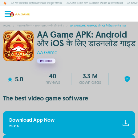
AA गेम्स डाउनलोड: एंड्रॉइड और IOS के लिए मुफ्त गेमिंग ऐप
AAGAME INDIA APP: ANDROID और IOS पर डाउनलोड करें
AA.GAME म
HOME
/
**सहायता केंद्र** – सामान्य प्रश्न, समर्थन और संपर्क।
/
AA GAME APK: ANDROID और IOS के लिए डाउनलोड गाइड
AA Game APK: Android
और iOS के लिए डाउनलोड गाइड
AA.Game
#2
EDITORS
40
3.3 M
5.0
reviews
downloads
The best video game software
Download App Now
20.3.1.6