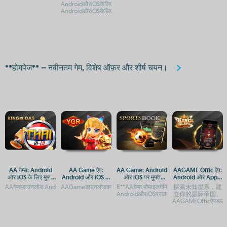
करें
प्लेटफ़ॉर्म
डाउनलोड गाइड
AndroidऔरiOSकेलिएमुफ्तऐपडाउनलोडAA.GAME:Stor-
AndroidऔरiOSकेलिएमुफ्तऐपडाउनलोड
**होमपेज** – नवीनतम गेम, विशेष ऑफ़र और शीर्ष चयन।
AA गेम्स: Android
AA Game ऐप:
AA Game: Android
AAGAME Offic ऐप:
और iOS के लिए मुफ्त
Android और iOS पर
और iOS पर मुफ्त
Android और Apple
गेमिंग ऐप
मुफ्त गेमिंग का आनंद
डाउनलोड और एक्सेस
पर डाउनलोड करें
AAगेम्सडाउनलोड:AndroidऔरiOSकेलिएमुफ्तगेमिंगएपAAगेम्सएंड्रॉइडऔरiOSपरमुफ्तमेंडाउनलोडकरनेक
AAGameडाउनलोडकरें:AndroidऔरiOSकेलिएमुफ्तऐपएक्सेस
R**AAगेम्स:मोबाइलगेमिंगकामुफ्तप्लेटफॉर्म-
探索未知星系，建
AndroidऔरiOSपरडाउनलोडAAगेम्सडाउनलोडकरे
立你的星际帝国。
AAGAMEOfficऐपडाउन