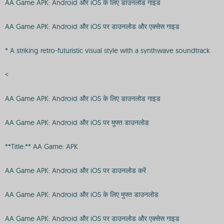
AA Game APK: Android और iOS के लिए डाउनलोड गाइड
AA Game APK: Android और iOS पर डाउनलोड और एक्सेस गाइड
* A striking retro-futuristic visual style with a synthwave soundtrack.
<
AA Game APK: Android और iOS के लिए डाउनलोड गाइड
AA Game APK: Android और iOS पर मुफ्त डाउनलोड
**Title:** AA Game: APK
AA Game APK: Android और iOS पर डाउनलोड करें
AA Game APK: Android और iOS के लिए मुफ्त डाउनलोड
AA Game APK: Android और iOS पर डाउनलोड और एक्सेस गाइड