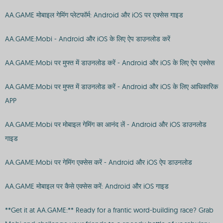
AA.GAME मोबाइल गेमिंग प्लेटफॉर्म: Android और iOS पर एक्सेस गाइड
AA.GAME:Mobi - Android और iOS के लिए ऐप डाउनलोड करें
AA.GAME:Mobi पर मुफ्त में डाउनलोड करें - Android और iOS के लिए ऐप एक्सेस
AA.GAME:Mobi पर मुफ्त में डाउनलोड करें - Android और iOS के लिए आधिकारिक
APP
AA.GAME:Mobi पर मोबाइल गेमिंग का आनंद लें - Android और iOS डाउनलोड
गाइड
AA.GAME:Mobi पर गेमिंग एक्सेस करें - Android और iOS ऐप डाउनलोड
AA.GAME मोबाइल पर कैसे एक्सेस करें: Android और iOS गाइड
**Get it at AA.GAME:** Ready for a frantic word-building race? Grab