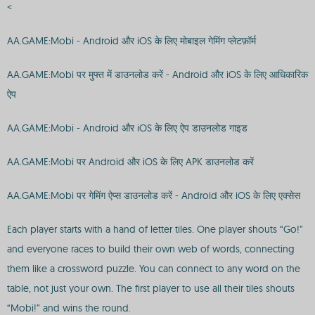
<
AA.GAME:Mobi - Android और iOS के लिए मोबाइल गेमिंग प्लेटफ़ॉर्म
AA.GAME:Mobi पर मुफ्त में डाउनलोड करें - Android और iOS के लिए आधिकारिक
ऐप
AA.GAME:Mobi - Android और iOS के लिए ऐप डाउनलोड गाइड
AA.GAME:Mobi पर Android और iOS के लिए APK डाउनलोड करें
AA.GAME:Mobi पर गेमिंग ऐप्स डाउनलोड करें - Android और iOS के लिए एक्सेस
Each player starts with a hand of letter tiles. One player shouts “Go!”
and everyone races to build their own web of words, connecting
them like a crossword puzzle. You can connect to any word on the
table, not just your own. The first player to use all their tiles shouts
“Mobi!” and wins the round.