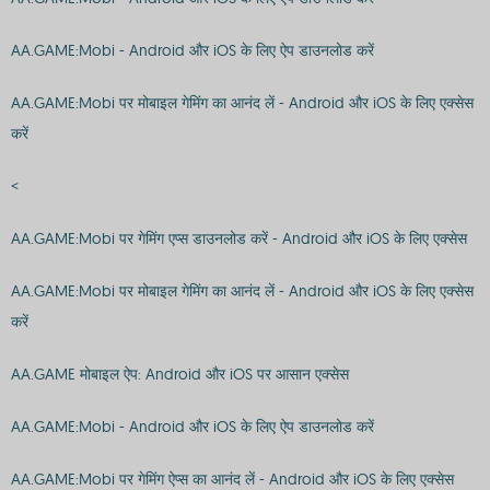
AA.GAME:Mobi - Android और iOS के लिए ऐप डाउनलोड करें
AA.GAME:Mobi पर मोबाइल गेमिंग का आनंद लें - Android और iOS के लिए एक्सेस
करें
<
AA.GAME:Mobi पर गेमिंग एप्स डाउनलोड करें - Android और iOS के लिए एक्सेस
AA.GAME:Mobi पर मोबाइल गेमिंग का आनंद लें - Android और iOS के लिए एक्सेस
करें
AA.GAME मोबाइल ऐप: Android और iOS पर आसान एक्सेस
AA.GAME:Mobi - Android और iOS के लिए ऐप डाउनलोड करें
AA.GAME:Mobi पर गेमिंग ऐप्स का आनंद लें - Android और iOS के लिए एक्सेस