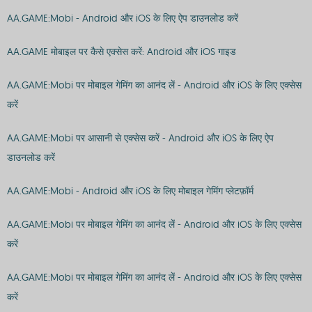
AA.GAME:Mobi - Android और iOS के लिए ऐप डाउनलोड करें
AA.GAME मोबाइल पर कैसे एक्सेस करें: Android और iOS गाइड
AA.GAME:Mobi पर मोबाइल गेमिंग का आनंद लें - Android और iOS के लिए एक्सेस
करें
AA.GAME:Mobi पर आसानी से एक्सेस करें - Android और iOS के लिए ऐप
डाउनलोड करें
AA.GAME:Mobi - Android और iOS के लिए मोबाइल गेमिंग प्लेटफ़ॉर्म
AA.GAME:Mobi पर मोबाइल गेमिंग का आनंद लें - Android और iOS के लिए एक्सेस
करें
AA.GAME:Mobi पर मोबाइल गेमिंग का आनंद लें - Android और iOS के लिए एक्सेस
करें