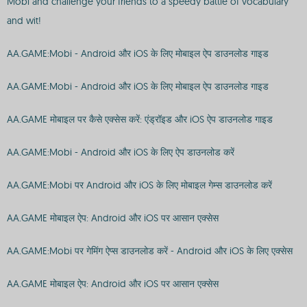
Mobi and challenge your friends to a speedy battle of vocabulary
and wit!
AA.GAME:Mobi - Android और iOS के लिए मोबाइल ऐप डाउनलोड गाइड
AA.GAME:Mobi - Android और iOS के लिए मोबाइल ऐप डाउनलोड गाइड
AA.GAME मोबाइल पर कैसे एक्सेस करें: एंड्रॉइड और iOS ऐप डाउनलोड गाइड
AA.GAME:Mobi - Android और iOS के लिए ऐप डाउनलोड करें
AA.GAME:Mobi पर Android और iOS के लिए मोबाइल गेम्स डाउनलोड करें
AA.GAME मोबाइल ऐप: Android और iOS पर आसान एक्सेस
AA.GAME:Mobi पर गेमिंग ऐप्स डाउनलोड करें - Android और iOS के लिए एक्सेस
AA.GAME मोबाइल ऐप: Android और iOS पर आसान एक्सेस