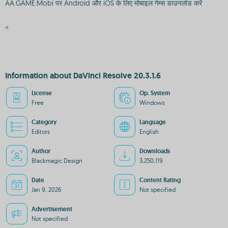
AA.GAME:Mobi पर Android और iOS के लिए मोबाइल गेम्स डाउनलोड करें
<
Information about DaVinci Resolve 20.3.1.6
License
Op. System
Free
Windows
Category
Language
Editors
English
Author
Downloads
Blackmagic Design
3,250,119
Date
Content Rating
Jan 9, 2026
Not specified
Advertisement
Not specified