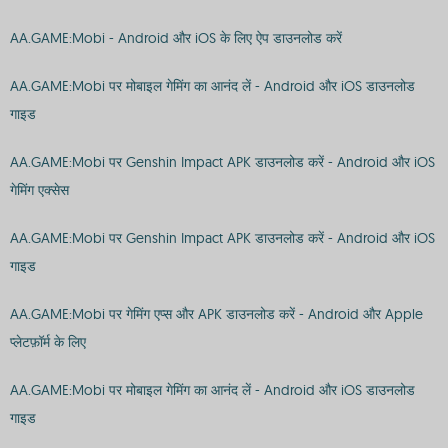
AA.GAME:Mobi - Android और iOS के लिए ऐप डाउनलोड करें
AA.GAME:Mobi पर मोबाइल गेमिंग का आनंद लें - Android और iOS डाउनलोड
गाइड
AA.GAME:Mobi पर Genshin Impact APK डाउनलोड करें - Android और iOS
गेमिंग एक्सेस
AA.GAME:Mobi पर Genshin Impact APK डाउनलोड करें - Android और iOS
गाइड
AA.GAME:Mobi पर गेमिंग एप्स और APK डाउनलोड करें - Android और Apple
प्लेटफ़ॉर्म के लिए
AA.GAME:Mobi पर मोबाइल गेमिंग का आनंद लें - Android और iOS डाउनलोड
गाइड