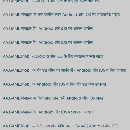
AA.GAME:Mobi - Android और iOS के लिए ऐप डाउनलोड करें
AA.GAME मोबाइल पर कैसे एक्सेस करें? Android और iOS ऐप डाउनलोड गाइड
AA.GAME मोबाइल ऐप: Android और iOS पर आसान एक्सेस
AA.GAME मोबाइल ऐप: Android और iOS पर आसान एक्सेस
AA.GAME:Mobi - Android और iOS के लिए मोबाइल एक्सेस गाइड
AA.GAME:Mobi पर मोबाइल गेमिंग का आनंद लें - Android और iOS के लिए एक्सेस
AA.GAME:Mobi पर Android और iOS के लिए मोबाइल गेम्स डाउनल
AA.GAME मोबाइल पर कैसे डाउनलोड करें: Android और iOS गाइड
AA.GAME मोबाइल ऐप: Android और iOS पर आसान एक्सेस
AA.GAME:Mobi पर गेमिंग एप्स और APK डाउनलोड करें | Android और iOS