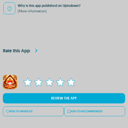
Why is this app published on Uptodown?
(More information)
Rate this App
REVIEW THE APP
ADD TO WISHLIST
ADD TO RECOMMENDED