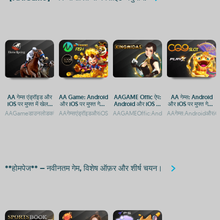
AA गेम्स एंड्रॉइड और
AA Game: Android
AAGAME Offic ऐप:
AA गेम्स: Android
iOS पर मुफ्त में खेलने
और iOS पर मुफ्त गेमिंग
Android और iOS पर
और iOS पर मुफ्त गेमिंग
के लिए डाउनलोड करें
एप्स
मुफ्त डाउनलोड
का आनंद
AAGameडाउनलोडकरें:AndroidऔरiOSकेलिएमुफ्तऐपएक्सेसAAGameकैसेडाउनलोडकरें:Androi
AAगेम्सएंड्रॉइडऔरiOSपरमुफ्तगेमिंगकाआनंदAAGame:AndroidऔरiOSकेलि
AAGAMEOffic:AndroidऔरiOSकेलिएऐपडाउनलोड
AAगेम्स:AndroidऔरiOS
**होमपेज** – नवीनतम गेम, विशेष ऑफ़र और शीर्ष चयन।