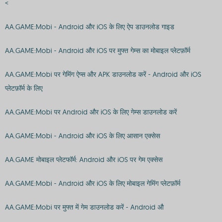
<
AA.GAME:Mobi - Android और iOS के लिए ऐप डाउनलोड गाइड
AA.GAME:Mobi - Android और iOS पर मुफ्त गेम्स का मोबाइल प्लेटफ़ॉर्म
AA.GAME:Mobi पर गेमिंग ऐप्स और APK डाउनलोड करें - Android और iOS
प्लेटफ़ॉर्म के लिए
AA.GAME:Mobi पर Android और iOS के लिए गेम्स डाउनलोड करें
AA.GAME:Mobi - Android और iOS के लिए आसान एक्सेस
AA.GAME मोबाइल प्लेटफॉर्म: Android और iOS पर गेम एक्सेस
AA.GAME:Mobi - Android और iOS के लिए मोबाइल गेमिंग प्लेटफ़ॉर्म
AA.GAME:Mobi पर मुफ्त में गेम डाउनलोड करें - Android औ