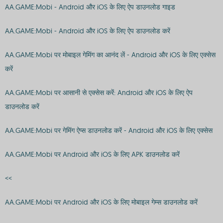
AA.GAME:Mobi - Android और iOS के लिए ऐप डाउनलोड गाइड
AA.GAME:Mobi - Android और iOS के लिए ऐप डाउनलोड करें
AA.GAME:Mobi पर मोबाइल गेमिंग का आनंद लें - Android और iOS के लिए एक्सेस
करें
AA.GAME:Mobi पर आसानी से एक्सेस करें: Android और iOS के लिए ऐप
डाउनलोड करें
AA.GAME:Mobi पर गेमिंग ऐप्स डाउनलोड करें - Android और iOS के लिए एक्सेस
AA.GAME:Mobi पर Android और iOS के लिए APK डाउनलोड करें
<
<
AA.GAME:Mobi पर Android और iOS के लिए मोबाइल गेम्स डाउनलोड करें