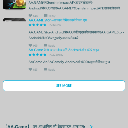
AA.GAMEपरGenshinImpactAPKडाउनलोडकरें-
AndroidऔरiOSगाइडAA.GAMEपरGenshinImpactAPKडाउनलोडकरे
545
Reply
AA.GAME:Stor - आपका गेमिंग कॉम्पैनियन एप्प
1771653217
AA.GAME:Stor-AndroidऔरiOSकेलिएमुफ्तऐपडाउनलोडAA.GAME:Stor-
AndroidऔरiOSपरमुफ्तऐपडाउनलोडकरे
965
Reply
AA Game कैसे डाउनलोड करें: Android और iOS गाइड
1772049480
AAGame:AnAAGameऐप:AndroidऔरiOSपरमुफ्तगेमिंगअनुभव
823
Reply
SEE MORE
【AA.Game】 पर आधारित नौ वेबसाइट अनुभाग: