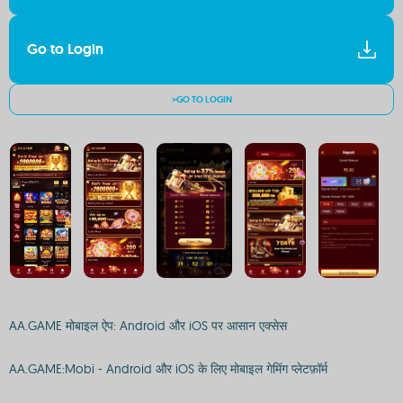
Go to Login
>GO TO LOGIN
AA.GAME मोबाइल ऐप: Android और iOS पर आसान एक्सेस
AA.GAME:Mobi - Android और iOS के लिए मोबाइल गेमिंग प्लेटफ़ॉर्म