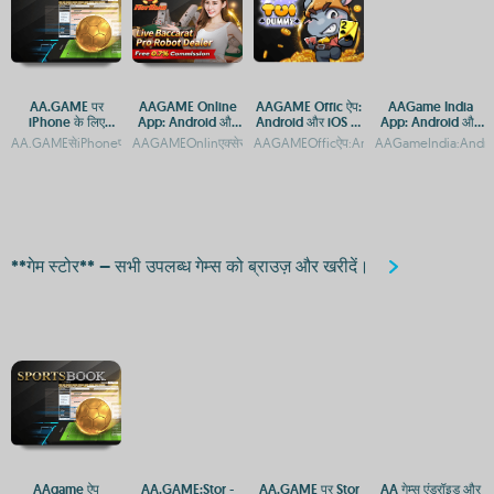
AA.GAME पर
AAGAME Online
AAGAME Offic ऐप:
AAGame India
iPhone के लिए
App: Android और
Android और iOS पर
App: Android और
Genshin Impact
iOS पर डाउनलोड करें
डाउनलोड करें
iOS पर डाउनलोड करें
AA.GAMEसेiPhoneपरGenshinImpactडाउनलोडकरनेकातरीकाAA.GAMEपरiPhoneकेलिएAn
AAGAMEOnlinएक्सेस:AndroidऔरAppleकेलिएAPPऔरAPKAAGAMEOn
AAGAMEOfficऐप:AndroidऔरAppleपरमुफ्तडा
AAGameIndia:Androi
APK डाउनलोड करें
**गेम स्टोर** – सभी उपलब्ध गेम्स को ब्राउज़ और खरीदें।
AAgame ऐप
AA.GAME:Stor -
AA.GAME पर Stor
AA गेम्स एंड्रॉइड और