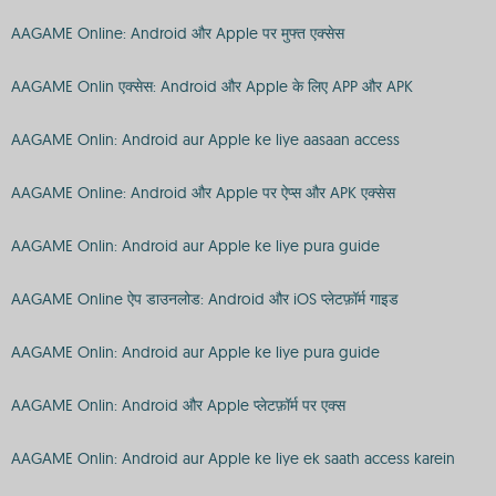
AAGAME Online: Android और Apple पर मुफ्त एक्सेस
AAGAME Onlin एक्सेस: Android और Apple के लिए APP और APK
AAGAME Onlin: Android aur Apple ke liye aasaan access
AAGAME Online: Android और Apple पर ऐप्स और APK एक्सेस
AAGAME Onlin: Android aur Apple ke liye pura guide
AAGAME Online ऐप डाउनलोड: Android और iOS प्लेटफ़ॉर्म गाइड
AAGAME Onlin: Android aur Apple ke liye pura guide
AAGAME Onlin: Android और Apple प्लेटफ़ॉर्म पर एक्स
AAGAME Onlin: Android aur Apple ke liye ek saath access karein