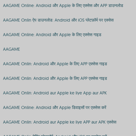
AAGAME Online: Android और Apple के लिए एक्सेस और APP डाउनलोड
AAGAME Onlin ऐप डाउनलोड: Android और iOS प्लेटफ़ॉर्म पर एक्सेस
AAGAME Online: Android और Apple के लिए एक्सेस गाइड
AAGAME
AAGAME Onlin: Android और Apple के लिए APP एक्सेस गाइड
AAGAME Onlin: Android और Apple के लिए APP एक्सेस गाइड
AAGAME Onlin: Android aur Apple ke liye App aur APK
AAGAME Online: Android और Apple डिवाइसों पर एक्सेस करें
AAGAME Onlin: Android aur Apple ke liye APP aur APK एक्सेस