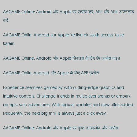
AAGAME Online: Android और Apple पर एक्सेस करें, APP और APK डाउनलोड
करें
AAGAME Onlin: Android aur Apple ke liye ek saath access kaise
karein
AAGAME Online: Android और Apple डिवाइस के लिए ऐप एक्सेस गाइड
AAGAME Onlin: Android और Apple के लिए APP एक्सेस
Experience seamless gameplay with cutting-edge graphics and
intuitive controls. Challenge friends in multiplayer arenas or embark
on epic solo adventures. With regular updates and new titles added
frequently, the next big thrill is always just a click away.
AAGAME Online: Android और Apple पर मुफ्त डाउनलोड और एक्सेस