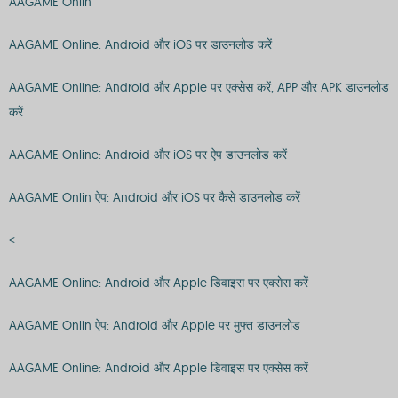
AAGAME Onlin
AAGAME Online: Android और iOS पर डाउनलोड करें
AAGAME Online: Android और Apple पर एक्सेस करें, APP और APK डाउनलोड
करें
AAGAME Online: Android और iOS पर ऐप डाउनलोड करें
AAGAME Onlin ऐप: Android और iOS पर कैसे डाउनलोड करें
<
AAGAME Online: Android और Apple डिवाइस पर एक्सेस करें
AAGAME Onlin ऐप: Android और Apple पर मुफ्त डाउनलोड
AAGAME Online: Android और Apple डिवाइस पर एक्सेस करें