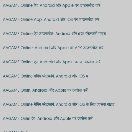
AAGAME Online ऐप: Android और Apple पर डाउनलोड करें
AAGAME Online App: Android और iOS पर डाउनलोड करें
AAGAME Online ऐप डाउनलोड: Android और iOS प्लेटफ़ॉर्म गाइड
AAGAME Online: Android और Apple पर APK डाउनलोड करें
AAGAME Online ऐप: Android और Apple पर डाउनलोड करें
AAGAME Online गेमिंग प्लेटफॉर्म: Android और iOS प
AAGAME Onlin: Android और Apple पर एक्सेस करें
AAGAME Online गेमिंग प्लेटफॉर्म: Android और iOS के लिए एक्सेस गाइड
AAGAME Onlin ऐप: Android और Apple पर एक्सेस करें