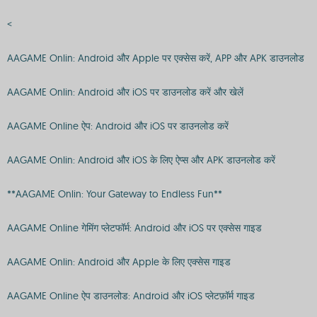
<
AAGAME Onlin: Android और Apple पर एक्सेस करें, APP और APK डाउनलोड
AAGAME Onlin: Android और iOS पर डाउनलोड करें और खेलें
AAGAME Online ऐप: Android और iOS पर डाउनलोड करें
AAGAME Onlin: Android और iOS के लिए ऐप्स और APK डाउनलोड करें
**AAGAME Onlin: Your Gateway to Endless Fun**
AAGAME Online गेमिंग प्लेटफॉर्म: Android और iOS पर एक्सेस गाइड
AAGAME Onlin: Android और Apple के लिए एक्सेस गाइड
AAGAME Online ऐप डाउनलोड: Android और iOS प्लेटफ़ॉर्म गाइड