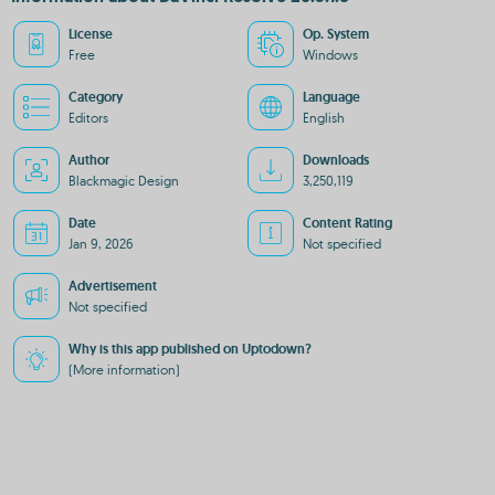
License
Op. System
Free
Windows
Category
Language
Editors
English
Author
Downloads
Blackmagic Design
3,250,119
Date
Content Rating
Jan 9, 2026
Not specified
Advertisement
Not specified
Why is this app published on Uptodown?
(More information)