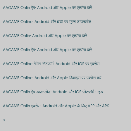
AAGAME Onlin ऐप: Android और Apple पर एक्सेस करें
AAGAME Online: Android और iOS पर मुफ्त डाउनलोड
AAGAME Onlin: Android और Apple पर एक्सेस करें
AAGAME Onlin ऐप: Android और Apple पर एक्सेस करें
AAGAME Online गेमिंग प्लेटफॉर्म: Android और iOS पर एक्सेस
AAGAME Online: Android और Apple डिवाइस पर एक्सेस करें
AAGAME Onlin ऐप डाउनलोड: Android और iOS प्लेटफ़ॉर्म गाइड
AAGAME Onlin एक्सेस: Android और Apple के लिए APP और APK
<