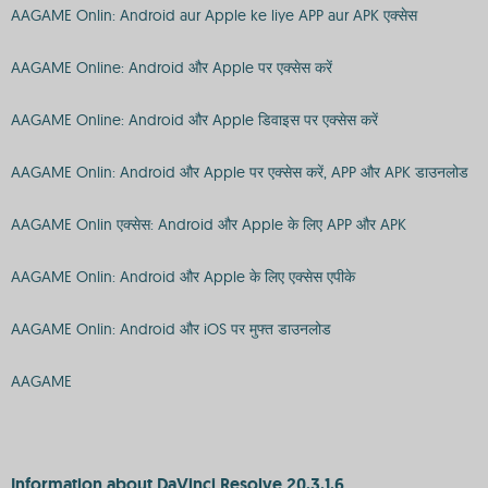
AAGAME Onlin: Android aur Apple ke liye APP aur APK एक्सेस
AAGAME Online: Android और Apple पर एक्सेस करें
AAGAME Online: Android और Apple डिवाइस पर एक्सेस करें
AAGAME Onlin: Android और Apple पर एक्सेस करें, APP और APK डाउनलोड
AAGAME Onlin एक्सेस: Android और Apple के लिए APP और APK
AAGAME Onlin: Android और Apple के लिए एक्सेस एपीके
AAGAME Onlin: Android और iOS पर मुफ्त डाउनलोड
AAGAME
Information about DaVinci Resolve 20.3.1.6