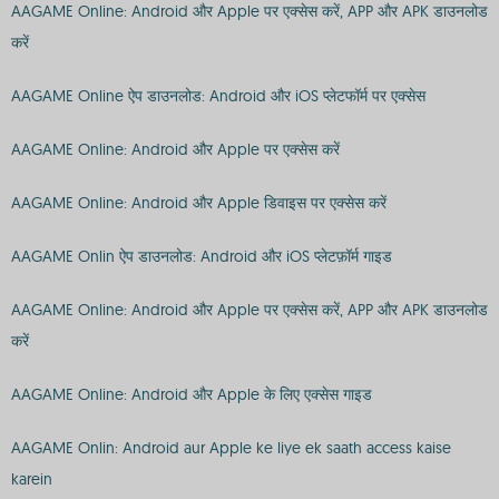
AAGAME Online: Android और Apple पर एक्सेस करें, APP और APK डाउनलोड
करें
AAGAME Online ऐप डाउनलोड: Android और iOS प्लेटफॉर्म पर एक्सेस
AAGAME Online: Android और Apple पर एक्सेस करें
AAGAME Online: Android और Apple डिवाइस पर एक्सेस करें
AAGAME Onlin ऐप डाउनलोड: Android और iOS प्लेटफ़ॉर्म गाइड
AAGAME Online: Android और Apple पर एक्सेस करें, APP और APK डाउनलोड
करें
AAGAME Online: Android और Apple के लिए एक्सेस गाइड
AAGAME Onlin: Android aur Apple ke liye ek saath access kaise
karein