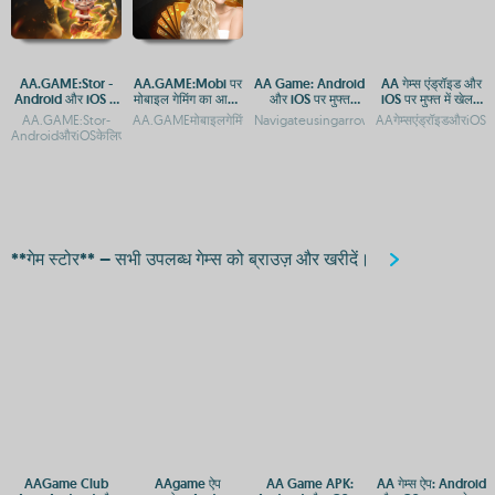
AA.GAME:Stor -
AA.GAME:Mobi पर
AA Game: Android
AA गेम्स एंड्रॉइड और
Android और iOS के
मोबाइल गेमिंग का आनंद
और iOS पर मुफ्त
iOS पर मुफ्त में खेलने
लिए ऐप्स और APK
लें - Android और
डाउनलोड और एक्सेस
के लिए
AA.GAME:Stor-
AA.GAMEमोबाइलगेमिंगप्लेटफॉर्म:AndroidऔरiOSपरएक्सेसवडाउनलोडA
Navigateusingarrowkeys.Fightmonsters(G
AAगेम्सएंड्रॉइडऔरiOS
डाउनलोड करें
iOS डाउनलोड गाइड
गाइड
AndroidऔरiOSकेलिएऐपडाउनलोडऔरएक्सेसगाइडAA.GAMEपरStorऐपडाउनलोडकरें:Androidऔरi
**गेम स्टोर** – सभी उपलब्ध गेम्स को ब्राउज़ और खरीदें।
AAGame Club
AAgame ऐप
AA Game APK:
AA गेम्स ऐप: Android