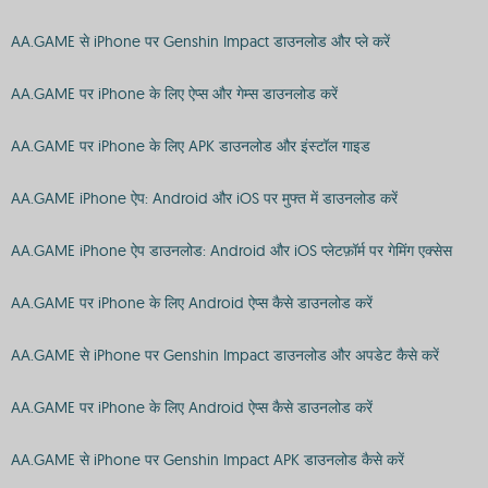
AA.GAME से iPhone पर Genshin Impact डाउनलोड और प्ले करें
AA.GAME पर iPhone के लिए ऐप्स और गेम्स डाउनलोड करें
AA.GAME पर iPhone के लिए APK डाउनलोड और इंस्टॉल गाइड
AA.GAME iPhone ऐप: Android और iOS पर मुफ्त में डाउनलोड करें
AA.GAME iPhone ऐप डाउनलोड: Android और iOS प्लेटफ़ॉर्म पर गेमिंग एक्सेस
AA.GAME पर iPhone के लिए Android ऐप्स कैसे डाउनलोड करें
AA.GAME से iPhone पर Genshin Impact डाउनलोड और अपडेट कैसे करें
AA.GAME पर iPhone के लिए Android ऐप्स कैसे डाउनलोड करें
AA.GAME से iPhone पर Genshin Impact APK डाउनलोड कैसे करें