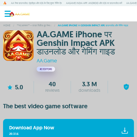
AA गेम्स डाउनलोड: एंड्रॉइड और IOS के लिए मुफ्त गेमिंग ऐप
AAGAME INDIA APP: ANDROID और IOS पर डाउनलोड करें
AA.GAME म
HOME
/
**नए आगमन** – ताज़ा रिलीज़ हुए गेम्स।
/
AA.GAME IPHONE पर GENSHIN IMPACT APK डाउनलोड और गेमिंग गाइड
AA.GAME iPhone पर
Genshin Impact APK
डाउनलोड और गेमिंग गाइड
AA.Game
#2
EDITORS
40
3.3 M
5.0
reviews
downloads
The best video game software
Download App Now
20.3.1.6