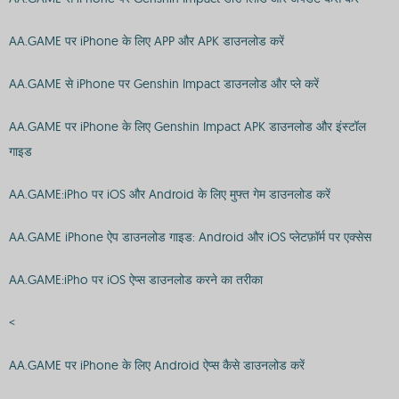
AA.GAME पर iPhone के लिए APP और APK डाउनलोड करें
AA.GAME से iPhone पर Genshin Impact डाउनलोड और प्ले करें
AA.GAME पर iPhone के लिए Genshin Impact APK डाउनलोड और इंस्टॉल
गाइड
AA.GAME:iPho पर iOS और Android के लिए मुफ्त गेम डाउनलोड करें
AA.GAME iPhone ऐप डाउनलोड गाइड: Android और iOS प्लेटफ़ॉर्म पर एक्सेस
AA.GAME:iPho पर iOS ऐप्स डाउनलोड करने का तरीका
<
AA.GAME पर iPhone के लिए Android ऐप्स कैसे डाउनलोड करें