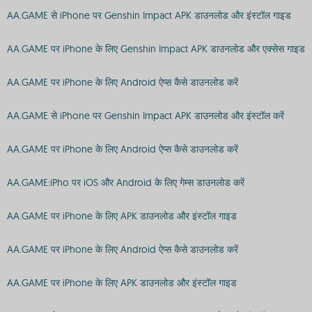
AA.GAME से iPhone पर Genshin Impact APK डाउनलोड और इंस्टॉल गाइड
AA.GAME पर iPhone के लिए Genshin Impact APK डाउनलोड और एक्सेस गाइड
AA.GAME पर iPhone के लिए Android ऐप्स कैसे डाउनलोड करें
AA.GAME से iPhone पर Genshin Impact APK डाउनलोड और इंस्टॉल करें
AA.GAME पर iPhone के लिए Android ऐप्स कैसे डाउनलोड करें
AA.GAME:iPho पर iOS और Android के लिए गेम्स डाउनलोड करें
AA.GAME पर iPhone के लिए APK डाउनलोड और इंस्टॉल गाइड
AA.GAME पर iPhone के लिए Android ऐप्स कैसे डाउनलोड करें
AA.GAME पर iPhone के लिए APK डाउनलोड और इंस्टॉल गाइड