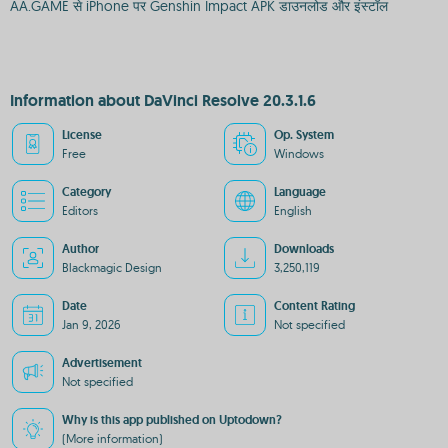
AA.GAME से iPhone पर Genshin Impact APK डाउनलोड और इंस्टॉल
Information about DaVinci Resolve 20.3.1.6
License
Op. System
Free
Windows
Category
Language
Editors
English
Author
Downloads
Blackmagic Design
3,250,119
Date
Content Rating
Jan 9, 2026
Not specified
Advertisement
Not specified
Why is this app published on Uptodown?
(More information)