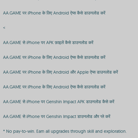
AA.GAME पर iPhone के लिए Android ऐप्स कैसे डाउनलोड करें
<
AA.GAME से iPhone पर APK फ़ाइलें कैसे डाउनलोड करें
AA.GAME पर iPhone के लिए Android ऐप्स कैसे डाउनलोड करें
AA.GAME पर iPhone के लिए Android और Apple ऐप्स डाउनलोड करें
AA.GAME पर iPhone के लिए Android ऐप्स कैसे डाउनलोड करें
AA.GAME से iPhone पर Genshin Impact APK डाउनलोड कैसे करें
AA.GAME से iPhone पर Genshin Impact डाउनलोड और प्ले करें
* No pay-to-win. Earn all upgrades through skill and exploration.