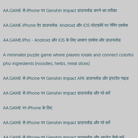
AA.GAME से iPhone पर Genshin Impact डाउनलोड करने का तरीका
AA.GAME iPhone ऐप डाउनलोड: Android और iOS प्लेटफ़ॉर्म पर गेमिंग एक्सेस
AA.GAME:iPho - Android और iOS के लिए आसान एक्सेस और डाउनलोड
A minimalist puzzle game where players rotate and connect colorful
pho ingredients (noodles, herbs, meat slices)
AA.GAME से iPhone पर Genshin Impact APK डाउनलोड और इंस्टॉल गाइड
AA.GAME से iPhone पर Genshin Impact डाउनलोड और प्ले करें
AA.GAME पर iPhone के लिए
AA.GAME से iPhone पर Genshin Impact डाउनलोड और प्ले करें
AA.GAME से iPhone पर Genshin Impact डाउनलोड और अपडेट कैसे करें