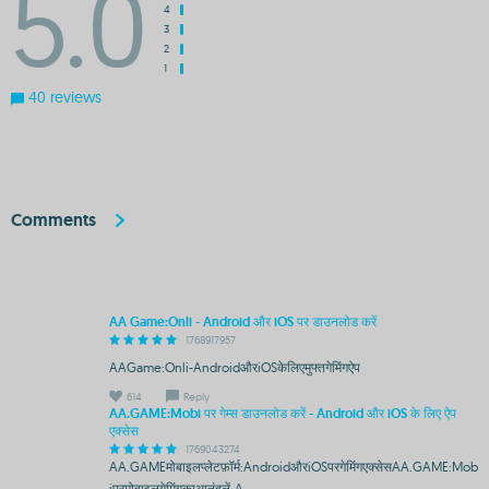
5.0
4
3
2
1
40 reviews
Comments
AA Game:Onli - Android और iOS पर डाउनलोड करें
1768917957
AAGame:Onli-AndroidऔरiOSकेलिएमुफ्तगेमिंगऐप
614
Reply
AA.GAME:Mobi पर गेम्स डाउनलोड करें - Android और iOS के लिए ऐप
एक्सेस
1769043274
AA.GAMEमोबाइलप्लेटफ़ॉर्म:AndroidऔरiOSपरगेमिंगएक्सेसAA.GAME:Mob
iपरमोबाइलगेमिंगकाआनंदलें-A