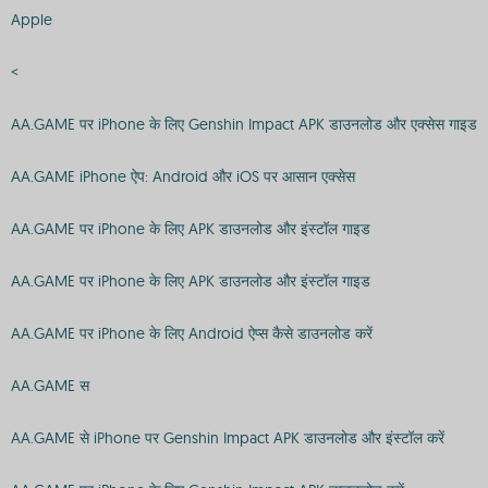
Apple
<
AA.GAME पर iPhone के लिए Genshin Impact APK डाउनलोड और एक्सेस गाइड
AA.GAME iPhone ऐप: Android और iOS पर आसान एक्सेस
AA.GAME पर iPhone के लिए APK डाउनलोड और इंस्टॉल गाइड
AA.GAME पर iPhone के लिए APK डाउनलोड और इंस्टॉल गाइड
AA.GAME पर iPhone के लिए Android ऐप्स कैसे डाउनलोड करें
AA.GAME स
AA.GAME से iPhone पर Genshin Impact APK डाउनलोड और इंस्टॉल करें