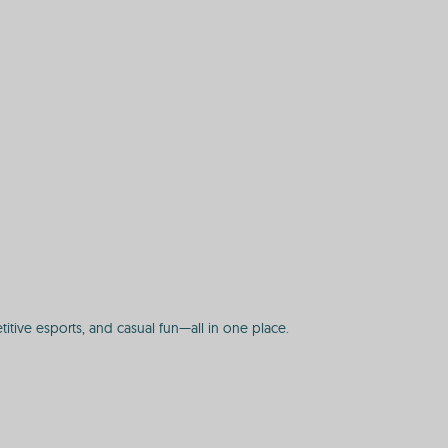
itive esports, and casual fun—all in one place.