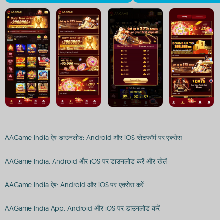
AAGame India ऐप डाउनलोड: Android और iOS प्लेटफॉर्म पर एक्सेस
AAGame India: Android और iOS पर डाउनलोड करें और खेलें
AAGame India ऐप: Android और iOS पर एक्सेस करें
AAGame India App: Android और iOS पर डाउनलोड करें