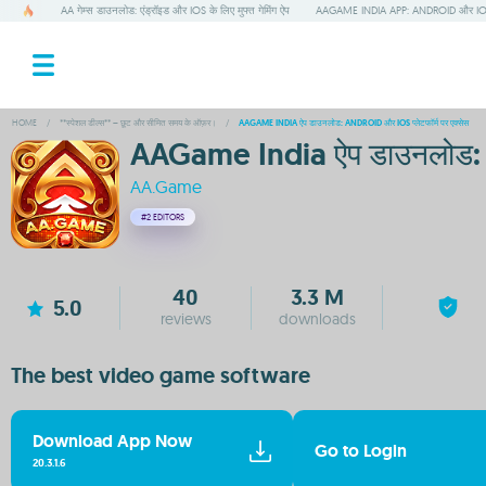
AA गेम्स डाउनलोड: एंड्रॉइड और IOS के लिए मुफ्त गेमिंग ऐप
AAGAME INDIA APP: ANDROID और IOS 
HOME
/
**स्पेशल डील्स** – छूट और सीमित समय के ऑफ़र।
/
AAGAME INDIA ऐप डाउनलोड: ANDROID और IOS प्लेटफॉर्म पर एक्सेस
AAGame India ऐप डाउनलोड: An
AA.Game
#2
EDITORS
40
3.3 M
5.0
reviews
downloads
The best video game software
Download App Now
Go to Login
20.3.1.6