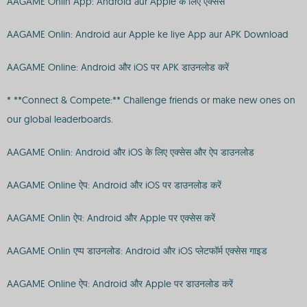
AAGAME Onlin App: Android aur Apple के लिए एक्सेस
AAGAME Onlin: Android aur Apple ke liye App aur APK Download
AAGAME Online: Android और iOS पर APK डाउनलोड करें
* **Connect & Compete:** Challenge friends or make new ones on
our global leaderboards.
AAGAME Onlin: Android और iOS के लिए एक्सेस और ऐप डाउनलोड
AAGAME Online ऐप: Android और iOS पर डाउनलोड करें
AAGAME Onlin ऐप: Android और Apple पर एक्सेस करें
AAGAME Onlin एप्प डाउनलोड: Android और iOS प्लेटफॉर्म एक्सेस गाइड
AAGAME Online ऐप: Android और Apple पर डाउनलोड करें