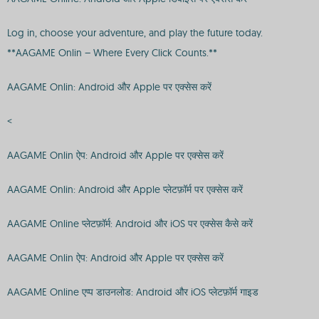
Log in, choose your adventure, and play the future today.
**AAGAME Onlin – Where Every Click Counts.**
AAGAME Onlin: Android और Apple पर एक्सेस करें
<
AAGAME Onlin ऐप: Android और Apple पर एक्सेस करें
AAGAME Onlin: Android और Apple प्लेटफ़ॉर्म पर एक्सेस करें
AAGAME Online प्लेटफ़ॉर्म: Android और iOS पर एक्सेस कैसे करें
AAGAME Onlin ऐप: Android और Apple पर एक्सेस करें
AAGAME Online एप्प डाउनलोड: Android और iOS प्लेटफ़ॉर्म गाइड