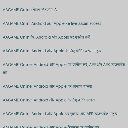
AAGAME Online गेमिंग प्लेटफ़ॉर्म: A
AAGAME Onlin: Android aur Apple ke liye aasan access
AAGAME Onlin ऐप: Android और Apple पर एक्सेस करें
AAGAME Onlin: Android और Apple के लिए APP एक्सेस गाइड
AAGAME Online: Android और Apple पर एक्सेस करें, APP और APK डाउनलोड
करें
AAGAME Online: Android और Apple पर आसान एक्सेस
AAGAME Online: Android और Apple के लिए APP एक्सेस
AAGAME Onlin: Android और Apple पर एक्सेस और APP डाउनलोड गाइड
AAGAME Online: Android और Apple डिवाइस पर एक्सेस करें