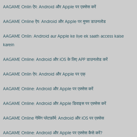
AAGAME Onlin ऐप: Android और Apple पर एक्सेस करें
AAGAME Online ऐप: Android और Apple पर मुफ्त डाउनलोड
AAGAME Onlin: Android aur Apple ke liye ek saath access kaise
karein
AAGAME Online: Android और iOS के लिए APP डाउनलोड करें
AAGAME Onlin ऐप: Android और Apple पर एक्
AAGAME Online: Android और Apple पर एक्सेस करें
AAGAME Online: Android और Apple डिवाइस पर एक्सेस करें
AAGAME Online गेमिंग प्लेटफ़ॉर्म: Android और iOS पर एक्सेस
AAGAME Online: Android और Apple पर एक्सेस कैसे करें?