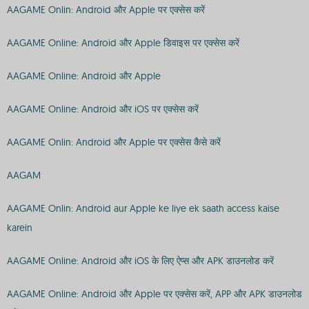
AAGAME Onlin: Android और Apple पर एक्सेस करें
AAGAME Online: Android और Apple डिवाइस पर एक्सेस करें
AAGAME Online: Android और Apple
AAGAME Online: Android और iOS पर एक्सेस करें
AAGAME Onlin: Android और Apple पर एक्सेस कैसे करें
AAGAM
AAGAME Onlin: Android aur Apple ke liye ek saath access kaise
karein
AAGAME Online: Android और iOS के लिए ऐप्स और APK डाउनलोड करें
AAGAME Online: Android और Apple पर एक्सेस करें, APP और APK डाउनलोड