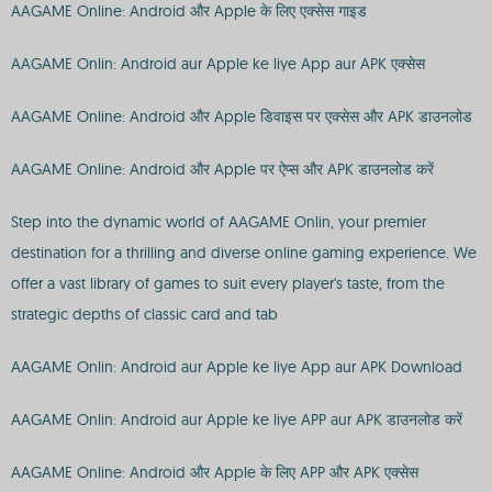
AAGAME Online: Android और Apple के लिए एक्सेस गाइड
AAGAME Onlin: Android aur Apple ke liye App aur APK एक्सेस
AAGAME Online: Android और Apple डिवाइस पर एक्सेस और APK डाउनलोड
AAGAME Online: Android और Apple पर ऐप्स और APK डाउनलोड करें
Step into the dynamic world of AAGAME Onlin, your premier
destination for a thrilling and diverse online gaming experience. We
offer a vast library of games to suit every player's taste, from the
strategic depths of classic card and tab
AAGAME Onlin: Android aur Apple ke liye App aur APK Download
AAGAME Onlin: Android aur Apple ke liye APP aur APK डाउनलोड करें
AAGAME Online: Android और Apple के लिए APP और APK एक्सेस