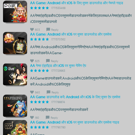
AA Game: Android और iOS के लिए मुफ्त डाउनलोड और गेमप्ले गाइड
1771533468
AAगेम्सएंड्रॉइडऔरiOSपरमुफ्तमेंडाउनलोडकरनेकेलिएउपलब्धAAगेम्सएंड्रॉइडऔर
iOSपरमुफ्तमेंडाउनलो
603
Reply
AA Game: Android और iOS पर मुफ्त डाउनलोड और एक्सेस
1771570562
AAगेम्स:AndroidऔरiOSकेलिएमुफ्तगेमिंगऐप्सAAगेम्सएंड्रॉइडऔरiOSपरमुफ्तमें
डाउनलोडकरेंAAGame-
625
Reply
AA गेम्स एंड्रॉइड और iOS पर मुफ्त गेमिंग ऐप
1771729963
AAGameडाउनलोडकरें:AndroidऔरiOSकेलिएमुफ्तगेमिंगऐपAAगेम्सडाउनलोड
करें:AndroidऔरiOSकेलिएमुफ्
940
Reply
AA Game डाउनलोड करें: Android और iOS के लिए मुफ्त ऐप एक्सेस
1771788874
AAगेम्सएंड्रॉइडऔरiOSपरमुफ्तमेंडाउनलोडकरें
160
Reply
AA Game: Android और iOS पर मुफ्त डाउनलोड और एक्सेस गाइड
1771790780
AAGame-