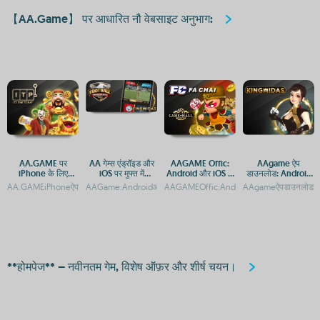
【AA.Game】 पर आधारित नौ वेबसाइट अनुभाग:
AA.GAME पर
AA गेम्स एंड्रॉइड और
AAGAME Offic:
AAgame ऐप
iPhone के लिए
iOS पर मुफ्त में
Android और iOS के
डाउनलोड: Android
Android ऐप्स कैसे
डाउनलोड करें
लिए ऐप डाउनलोड गाइड
और iOS प्लेटफ़ॉर्म पर
AA.GAMEiPhoneऐपडाउनलोड:AndroidऔरiOSप्लेटफ़ॉर्मपरगेमिंगएक्सेसAA.GAMEपरiAA.GAME
AAGame:AndroidऔरiOSपरमुफ्तडाउनलोडऔरएक्सेसगाइडAAगेम्सऐAAगेम्सए
AAGAMEOffic:AndroidऔरiOSकेलिएऐपडाउन
AAgameऐपडाउनलोड:And
डाउनलोड करें
गेमिंग एक्सेस
**होमपेज** – नवीनतम गेम, विशेष ऑफ़र और शीर्ष चयन।