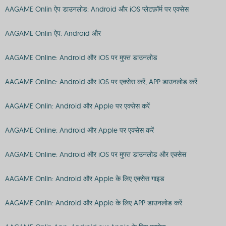
AAGAME Onlin ऐप डाउनलोड: Android और iOS प्लेटफ़ॉर्म पर एक्सेस
AAGAME Onlin ऐप: Android और
AAGAME Online: Android और iOS पर मुफ्त डाउनलोड
AAGAME Online: Android और iOS पर एक्सेस करें, APP डाउनलोड करें
AAGAME Onlin: Android और Apple पर एक्सेस करें
AAGAME Online: Android और Apple पर एक्सेस करें
AAGAME Online: Android और iOS पर मुफ्त डाउनलोड और एक्सेस
AAGAME Onlin: Android और Apple के लिए एक्सेस गाइड
AAGAME Onlin: Android और Apple के लिए APP डाउनलोड करें