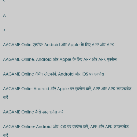
<
A
<
AAGAME Onlin एक्सेस: Android और Apple के लिए APP और APK
AAGAME Online: Android और Apple के लिए APP और APK एक्सेस
AAGAME Online गेमिंग प्लेटफॉर्म: Android और iOS पर एक्सेस
AAGAME Onlin: Android और Apple पर एक्सेस करें, APP और APK डाउनलोड
करें
AAGAME Online कैसे डाउनलोड करें
AAGAME Online: Android और iOS पर एक्सेस करें, APP और APK डाउनलोड
करें