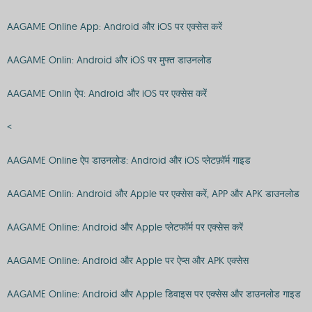
AAGAME Online App: Android और iOS पर एक्सेस करें
AAGAME Onlin: Android और iOS पर मुफ्त डाउनलोड
AAGAME Onlin ऐप: Android और iOS पर एक्सेस करें
<
AAGAME Online ऐप डाउनलोड: Android और iOS प्लेटफ़ॉर्म गाइड
AAGAME Onlin: Android और Apple पर एक्सेस करें, APP और APK डाउनलोड
AAGAME Online: Android और Apple प्लेटफॉर्म पर एक्सेस करें
AAGAME Online: Android और Apple पर ऐप्स और APK एक्सेस
AAGAME Online: Android और Apple डिवाइस पर एक्सेस और डाउनलोड गाइड