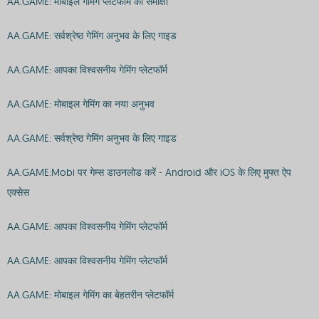
AA.GAME: मोबाइल गेमिंग प्लेटफॉर्म की समीक्षा
AA.GAME: सर्वश्रेष्ठ गेमिंग अनुभव के लिए गाइड
AA.GAME: आपका विश्वसनीय गेमिंग प्लेटफॉर्म
AA.GAME: मोबाइल गेमिंग का नया अनुभव
AA.GAME: सर्वश्रेष्ठ गेमिंग अनुभव के लिए गाइड
AA.GAME:Mobi पर गेम्स डाउनलोड करें - Android और iOS के लिए मुफ्त ऐप
एक्सेस
AA.GAME: आपका विश्वसनीय गेमिंग प्लेटफॉर्म
AA.GAME: आपका विश्वसनीय गेमिंग प्लेटफॉर्म
AA.GAME: मोबाइल गेमिंग का बेहतरीन प्लेटफॉर्म