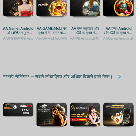
AA Game: Android
AA.GAME:Mobi पर
AA गेम्स एंड्रॉइड और
AA गेम्स: Android
और iOS पर मुफ्त
मुफ्त में गेम डाउनलोड
iOS पर मुफ्त में
और iOS पर मुफ्त गेमिंग
डाउनलोड और एक्सेस
करें - Android और
डाउनलोड करने के लिए
का आनंद
AAगेम्सडाउनलोड:AndroidऔरiOSपरमुफ्तगेमिंगऐपAAगेम्सडाउनलोडकरें:AndroidऔरiOSपरमुफ्तगेमिंग
AA.GAME:MobiपरAndroidऔरiOSकेलिएमोबाइलगेम्सडाउनलोडकरेंAA.
AAगेम्स:AndroidऔरiOSपरमुफ्तगेमिंगऐप्सकाअ
AAGame:Androidऔरi
गाइड
iOS के लिए ऐप एक्सेस
उपलब्ध हैं
**टॉप सेलिंग** – सबसे लोकप्रिय और अधिक बिकने वाले गेम्स।