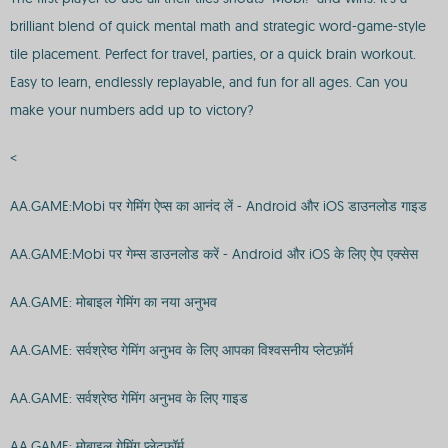
brilliant blend of quick mental math and strategic word-game-style
tile placement. Perfect for travel, parties, or a quick brain workout.
Easy to learn, endlessly replayable, and fun for all ages. Can you
make your numbers add up to victory?
<
AA.GAME:Mobi पर गेमिंग ऐप्स का आनंद लें - Android और iOS डाउनलोड गाइड
AA.GAME:Mobi पर गेम्स डाउनलोड करें - Android और iOS के लिए ऐप एक्सेस
AA.GAME: मोबाइल गेमिंग का नया अनुभव
AA.GAME: सर्वश्रेष्ठ गेमिंग अनुभव के लिए आपका विश्वसनीय प्लेटफ़ॉर्म
AA.GAME: सर्वश्रेष्ठ गेमिंग अनुभव के लिए गाइड
AA.GAME: मोबाइल गेमिंग प्लेटफॉर्म