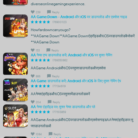
diverseonlinegamingexperience.
239
Reply
AA Game:Down - Android और iOS पर डाउनलोड और एक्सेस गाइड
1769001123
Howfardowncanyougo?
**AAGame:Down**AAGame:Downएंड्रॉइडऔरiOSपरडाउनलोडकैसेकरें
**AAGame:Down
153
Reply
AA गेम्स एप्प डाउनलोड करें: Android और iOS पर मुफ्त गेमिंग
1769350862
AAGame:AndroidऔरiOSपरमुफ्तडाउनलोडऔरएक्सेस
866
Reply
AA Game डाउनलोड करें: Android और iOS के लिए मुफ्त गेमिंग ऐप
1771346119
AAगेम्सएंड्रॉइडऔरiOSपरमुफ्तमेंडाउनलोडकरें
204
Reply
AA गेम्स एंड्रॉइड पर: मुफ्त गेम्स डाउनलोड और प्ले
1771513859
AAGame:AndroidऔरiOSपरडाउनलोडऔरएक्सेसगाइडAAगेम्सएंड्रॉइडपर:मु
फ्तडाउनलोडऔ
1084
Reply