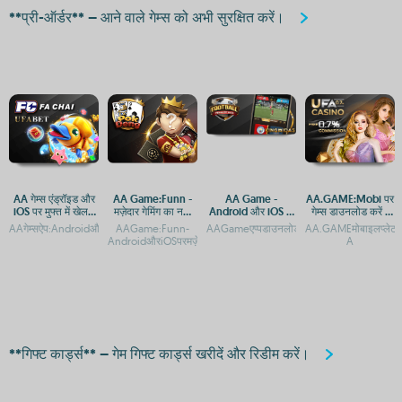
**प्री-ऑर्डर** – आने वाले गेम्स को अभी सुरक्षित करें।
AA गेम्स एंड्रॉइड और
AA Game:Funn -
AA Game -
AA.GAME:Mobi पर
iOS पर मुफ्त में खेलने
मज़ेदार गेमिंग का नया
Android और iOS के
गेम्स डाउनलोड करें -
के लिए डाउनलोड करें
प्लेटफ़ॉर्म
लिए मुफ्त डाउनलोड
Android और iOS के
AAगेम्सऐप:AndroidऔरiOSपरमुफ्तगेमिंगकाआनंदAAगेम्स:AndroidऔरiOSकेलिएमुफ्तगेमिंगएप्सAAगेम्स
AAGame:Funn-
AAGameएप्पडाउनलोड:AndroidऔरiOSपरमुफ्तगेमिं
AA.GAMEमोबाइलप्लेटफ़
और गेमिंग अनुभव
लिए ऐप एक्सेस
AndroidऔरiOSपरमज़ेदारगेमिंगअनुभवAAGame:FunnAndroidऔरiOS
A
**गिफ्ट कार्ड्स** – गेम गिफ्ट कार्ड्स खरीदें और रिडीम करें।