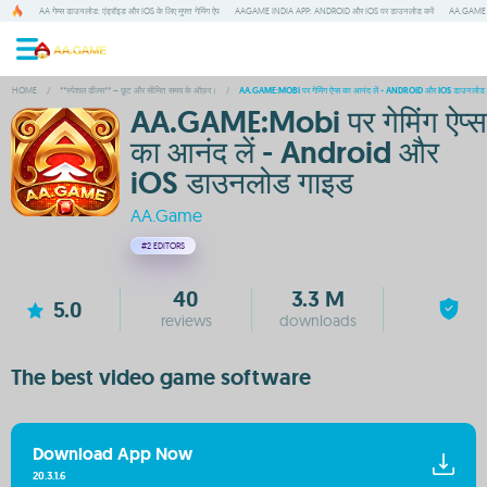
AA गेम्स डाउनलोड: एंड्रॉइड और IOS के लिए मुफ्त गेमिंग ऐप
AAGAME INDIA APP: ANDROID और IOS पर डाउनलोड करें
AA.GAME म
HOME
/
**स्पेशल डील्स** – छूट और सीमित समय के ऑफ़र।
/
AA.GAME:MOBI पर गेमिंग ऐप्स का आनंद लें - ANDROID और IOS डाउनलोड
AA.GAME:Mobi पर गेमिंग ऐप्स
का आनंद लें - Android और
iOS डाउनलोड गाइड
AA.Game
#2
EDITORS
40
3.3 M
5.0
reviews
downloads
The best video game software
Download App Now
20.3.1.6