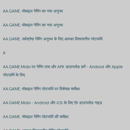
AA.GAME: मोबाइल गेमिंग का नया अनुभव
AA.GAME: मोबाइल गेमिंग का नया अनुभव
AA.GAME: सर्वश्रेष्ठ गेमिंग अनुभव के लिए आपका विश्वसनीय प्लेटफॉर्म
A
AA.GAME:Mobi पर गेमिंग एप्स और APK डाउनलोड करें - Android और Apple
प्लेटफ़ॉर्म के लिए
AA.GAME: मोबाइल गेमिंग प्लेटफॉर्म पर विशेषज्ञ समीक्षा
AA.GAME:Mobi - Android और iOS के लिए ऐप डाउनलोड गाइड
AA.GAME: मोबाइल गेमिंग प्लेटफॉर्म की समीक्षा