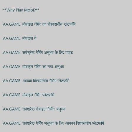
**Why Play Mobi?**
AA.GAME: मोबाइल गेमिंग का विश्वसनीय प्लेटफॉर्म
AA.GAME: मोबाइल गे
AA.GAME: सर्वश्रेष्ठ गेमिंग अनुभव के लिए गाइड
AA.GAME: मोबाइल गेमिंग का नया अनुभव
AA.GAME: आपका विश्वसनीय गेमिंग प्लेटफॉर्म
AA.GAME: मोबाइल गेमिंग प्लेटफॉर्म
AA.GAME: सर्वश्रेष्ठ मोबाइल गेमिंग अनुभव
AA.GAME: सर्वश्रेष्ठ गेमिंग अनुभव के लिए आपका विश्वसनीय प्लेटफॉर्म