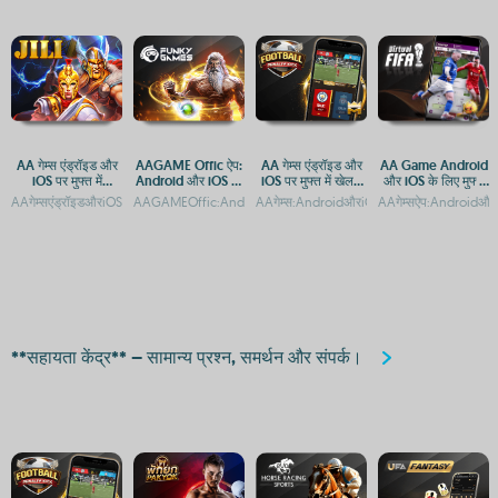
AA गेम्स एंड्रॉइड और
AAGAME Offic ऐप:
AA गेम्स एंड्रॉइड और
AA Game Android
iOS पर मुफ्त में
Android और iOS पर
iOS पर मुफ्त में खेलने
और iOS के लिए मुफ्त
डाउनलोड करें
डाउनलोड करें
के लिए डाउनलोड करें
डाउनलोड
AAगेम्सएंड्रॉइडऔरiOSपरमुफ्तमेंखेलनेकेलिएडाउनलोडकरेंAAGameएप्लिकेशनडाउनलोडऔरइंस्टॉलेशन
AAGAMEOffic:AndroidऔरiOSकेलिएऑफिशियलAPPडाउनलोडगाइडAA
AAगेम्स:AndroidऔरiOSकेलिएमुफ्तगेमिंगऐप्सAAगे
AAगेम्सऐप:AndroidऔरiO
**सहायता केंद्र** – सामान्य प्रश्न, समर्थन और संपर्क।