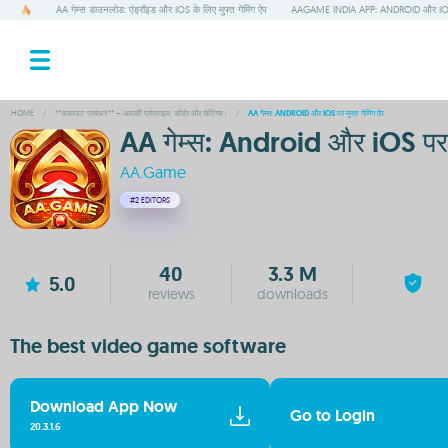
AA गेम्स डाउनलोड: एंड्रॉइड और IOS के लिए मुफ्त गेमिंग ऐप
AAGAME INDIA APP: ANDROID और IOS 
HOME
/
**अकाउंट प्रबंधन** – आपकी प्रोफ़ाइल, ऑर्डर और सेटिंग्स।
/
AA गेम्स: ANDROID और IOS पर मुफ्त गेमिंग ऐप
AA गेम्स: Android और iOS पर मु
AA.Game
#2
EDITORS
40
3.3 M
5.0
reviews
downloads
The best video game software
Download App Now
Go to Login
20.3.1.6