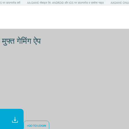
पर डाउनलोड करें
AA.GAME मोबाइल ऐप: ANDROID और IOS पर डाउनलोड व एक्सेस गाइड
AAGAME ONLIN:
फ्त गेमिंग ऐप
>GO TO LOGIN