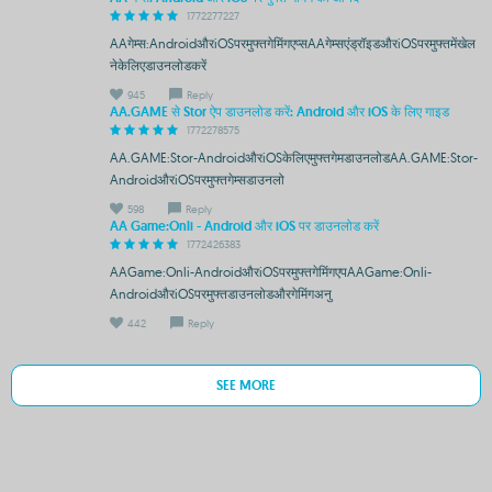
1772277227
AAगेम्स:AndroidऔरiOSपरमुफ्तगेमिंगएप्सAAगेम्सएंड्रॉइडऔरiOSपरमुफ्तमेंखेल
नेकेलिएडाउनलोडकरें
945
Reply
AA.GAME से Stor ऐप डाउनलोड करें: Android और iOS के लिए गाइड
1772278575
AA.GAME:Stor-AndroidऔरiOSकेलिएमुफ्तगेमडाउनलोडAA.GAME:Stor-
AndroidऔरiOSपरमुफ्तगेम्सडाउनलो
598
Reply
AA Game:Onli - Android और iOS पर डाउनलोड करें
1772426383
AAGame:Onli-AndroidऔरiOSपरमुफ्तगेमिंगएपAAGame:Onli-
AndroidऔरiOSपरमुफ्तडाउनलोडऔरगेमिंगअनु
442
Reply
SEE MORE