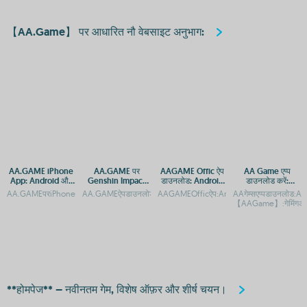
【AA.Game】 पर आधारित नौ वेबसाइट अनुभाग:
AA.GAME iPhone
AA.GAME पर
AAGAME Offic ऐप
AA Game एप्प
App: Android और
Genshin Impact
डाउनलोड: Android
डाउनलोड करें:
Apple डिवाइस पर
APK डाउनलोड करें -
और iOS प्लेटफ़ॉर्म
Android और iOS के
AA.GAMEपरiPhoneकेलिएAndroidऐप्सकैसेडाउनलोडकरेंAA.GAMEiPhoneऐप:AndroidऔरiOS
AA.GAMEऐपडाउनलोड:AndroidऔरiOSप्लेटफ़ॉर्मपरएक्सेसगाइडAA.GA
AAGAMEOfficऐप:AndroidऔरAppleकेलिएडा
AAगेम्सएप्पडाउनलोड:
डाउनलोड और एक्सेस
Android और iOS
गाइड
लिए मुफ्त गेमिंग
【AAGame】:गेमिंगअ
गाइड
गाइड
प्लेटफॉर्म
**होमपेज** – नवीनतम गेम, विशेष ऑफ़र और शीर्ष चयन।