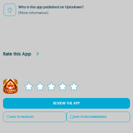
Why is this app published on Uptodown?
(More information)
Rate this App
REVIEW THE APP
ADD TO WISHLIST
ADD TO RECOMMENDED