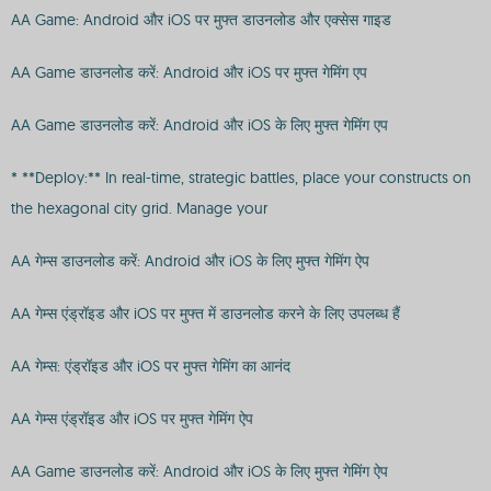
AA Game: Android और iOS पर मुफ्त डाउनलोड और एक्सेस गाइड
AA Game डाउनलोड करें: Android और iOS पर मुफ्त गेमिंग एप
AA Game डाउनलोड करें: Android और iOS के लिए मुफ्त गेमिंग एप
* **Deploy:** In real-time, strategic battles, place your constructs on
the hexagonal city grid. Manage your
AA गेम्स डाउनलोड करें: Android और iOS के लिए मुफ्त गेमिंग ऐप
AA गेम्स एंड्रॉइड और iOS पर मुफ्त में डाउनलोड करने के लिए उपलब्ध हैं
AA गेम्स: एंड्रॉइड और iOS पर मुफ्त गेमिंग का आनंद
AA गेम्स एंड्रॉइड और iOS पर मुफ्त गेमिंग ऐप
AA Game डाउनलोड करें: Android और iOS के लिए मुफ्त गेमिंग ऐप