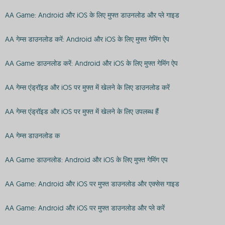
AA Game: Android और iOS के लिए मुफ्त डाउनलोड और प्ले गाइड
AA गेम्स डाउनलोड करें: Android और iOS के लिए मुफ्त गेमिंग ऐप
AA Game डाउनलोड करें: Android और iOS के लिए मुफ्त गेमिंग ऐप
AA गेम्स एंड्रॉइड और iOS पर मुफ्त में खेलने के लिए डाउनलोड करें
AA गेम्स एंड्रॉइड और iOS पर मुफ्त में खेलने के लिए उपलब्ध हैं
AA गेम्स डाउनलोड क
AA Game डाउनलोड: Android और iOS के लिए मुफ्त गेमिंग एप
AA Game: Android और iOS पर मुफ्त डाउनलोड और एक्सेस गाइड
AA Game: Android और iOS पर मुफ्त डाउनलोड और प्ले करें