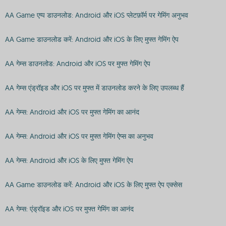
AA Game एप्प डाउनलोड: Android और iOS प्लेटफ़ॉर्म पर गेमिंग अनुभव
AA Game डाउनलोड करें: Android और iOS के लिए मुफ्त गेमिंग ऐप
AA गेम्स डाउनलोड: Android और iOS पर मुफ्त गेमिंग ऐप
AA गेम्स एंड्रॉइड और iOS पर मुफ्त में डाउनलोड करने के लिए उपलब्ध हैं
AA गेम्स: Android और iOS पर मुफ्त गेमिंग का आनंद
AA गेम्स: Android और iOS पर मुफ्त गेमिंग ऐप्स का अनुभव
AA गेम्स: Android और iOS के लिए मुफ्त गेमिंग ऐप
AA Game डाउनलोड करें: Android और iOS के लिए मुफ्त ऐप एक्सेस
AA गेम्स: एंड्रॉइड और iOS पर मुफ्त गेमिंग का आनंद