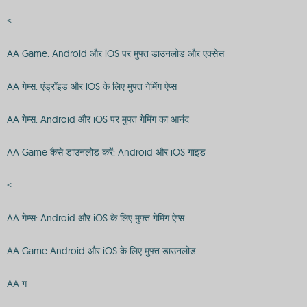
<
AA Game: Android और iOS पर मुफ्त डाउनलोड और एक्सेस
AA गेम्स: एंड्रॉइड और iOS के लिए मुफ्त गेमिंग ऐप्स
AA गेम्स: Android और iOS पर मुफ्त गेमिंग का आनंद
AA Game कैसे डाउनलोड करें: Android और iOS गाइड
<
AA गेम्स: Android और iOS के लिए मुफ्त गेमिंग ऐप्स
AA Game Android और iOS के लिए मुफ्त डाउनलोड
AA ग