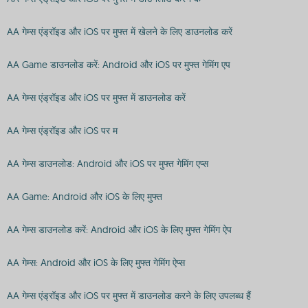
AA गेम्स एंड्रॉइड और iOS पर मुफ्त में खेलने के लिए डाउनलोड करें
AA Game डाउनलोड करें: Android और iOS पर मुफ्त गेमिंग एप
AA गेम्स एंड्रॉइड और iOS पर मुफ्त में डाउनलोड करें
AA गेम्स एंड्रॉइड और iOS पर म
AA गेम्स डाउनलोड: Android और iOS पर मुफ्त गेमिंग एप्स
AA Game: Android और iOS के लिए मुफ्त
AA गेम्स डाउनलोड करें: Android और iOS के लिए मुफ्त गेमिंग ऐप
AA गेम्स: Android और iOS के लिए मुफ्त गेमिंग ऐप्स
AA गेम्स एंड्रॉइड और iOS पर मुफ्त में डाउनलोड करने के लिए उपलब्ध हैं