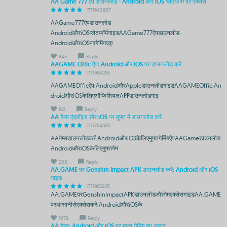
AA Game 777 ऐप डाउनलोड - Android और iOS प्लेटफॉर्म पर एक्सेस
1771640907
AAGame777ऐपडाउनलोड-
AndroidऔरiOSप्लेटफ़ॉर्मगाइडAAGame777ऐपडाउनलोड-
AndroidऔरiOSपरगेमिंगएक्
846
Reply
AAGAME Offic ऐप: Android और iOS पर डाउनलोड करें
1771684255
AAGAMEOfficऐप:AndroidऔरAppleडाउनलोडगाइडAAGAMEOffic:An
droidऔरiOSकेलिएऑफिशियलAPPडाउनलोडगाइ
821
Reply
AA गेम्स एंड्रॉइड और iOS पर मुफ्त में डाउनलोड करें
1771764560
AAगेम्सडाउनलोडकरें:AndroidऔरiOSकेलिएमुफ्तगेमिंगऐपAAGameडाउनलोड:
AndroidऔरiOSकेलिएमुफ्तगेम
208
Reply
AA.GAME पर Genshin Impact APK डाउनलोड करें: Android और iOS
गाइड
1771963225
AA.GAMEपरGenshinImpactAPKडाउनलोडऔरगेमएक्सेसगाइडAA.GAME
परआसानीसेएक्सेसकरें:AndroidऔरiOSके
1079
Reply
AA गेम्स: Android और iOS पर मुफ्त गेमिंग का आनंद