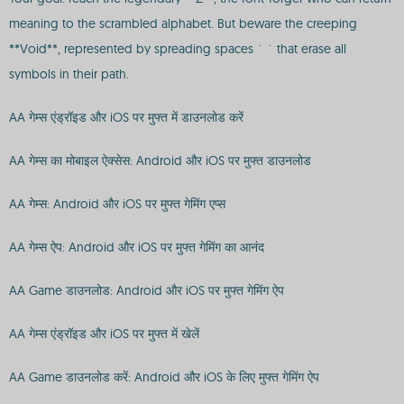
meaning to the scrambled alphabet. But beware the creeping
**Void**, represented by spreading spaces ` ` that erase all
symbols in their path.
AA गेम्स एंड्रॉइड और iOS पर मुफ्त में डाउनलोड करें
AA गेम्स का मोबाइल ऐक्सेस: Android और iOS पर मुफ्त डाउनलोड
AA गेम्स: Android और iOS पर मुफ्त गेमिंग एप्स
AA गेम्स ऐप: Android और iOS पर मुफ्त गेमिंग का आनंद
AA Game डाउनलोड: Android और iOS पर मुफ्त गेमिंग ऐप
AA गेम्स एंड्रॉइड और iOS पर मुफ्त में खेलें
AA Game डाउनलोड करें: Android और iOS के लिए मुफ्त गेमिंग ऐप