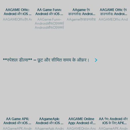
AAGAME Offic:
AA Game Funn:
AAgame ऐप
AAGAME Offic ऐप
Android और iOS के
Android और iOS पर
डाउनलोड: Android
डाउनलोड: Android
लिए ऑफिशियल APP
मज़ेदार गेमिंग अनुभव
और iOS प्लेटफ़ॉर्म पर
और iOS प्लेटफ़ॉर्म
AAGAMEOfficऐप:AndroidऔरAppleपरमुफ्तडाउनलोडAAGAMEOfficऐप:AndroidऔरiOSपरम
AAGame:Funn-
AAgameऐपडाउनलोड:AndroidऔरiOSप्लेटफ़ॉर्म
AAGAMEOffic:Andro
डाउनलोड गाइड
गेमिंग एक्सेस
गाइड
AndroidऔरiOSपरमज़ेदारगेमिंगअनुभवAAGame:Funn-
AndroidऔरiOSपरमज़ेदारगेमिंगअनुभव
**स्पेशल डील्स** – छूट और सीमित समय के ऑफ़र।
AA Game APK:
AAgameApk:
AAGAME Online
AA गेम: Android और
Android और iOS पर
Android और iOS के
App: Android और
iOS के लिए APK
डाउनलोड करें
लिए मुफ्त गेम डाउनलोड
iOS पर डाउनलोड करें
डाउनलोड
AAGameAPK:AndroidऔरiOSपरडाउनलोडकरेंAAGameAPK:AndroidऔरiOSकेलिएमुफ्तडाउ
AAgameApk:AndroidऔरiOSकेलिएमुफ्तगेमडाउनलोडAAgameApk:Andro
AAGAMEOnlin:AndroidऔरAppleकेलिएAPPए
AAGameAPK:Android