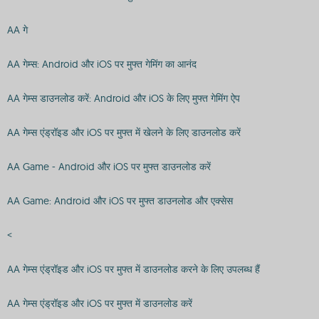
AA गे
AA गेम्स: Android और iOS पर मुफ्त गेमिंग का आनंद
AA गेम्स डाउनलोड करें: Android और iOS के लिए मुफ्त गेमिंग ऐप
AA गेम्स एंड्रॉइड और iOS पर मुफ्त में खेलने के लिए डाउनलोड करें
AA Game - Android और iOS पर मुफ्त डाउनलोड करें
AA Game: Android और iOS पर मुफ्त डाउनलोड और एक्सेस
<
AA गेम्स एंड्रॉइड और iOS पर मुफ्त में डाउनलोड करने के लिए उपलब्ध हैं
AA गेम्स एंड्रॉइड और iOS पर मुफ्त में डाउनलोड करें