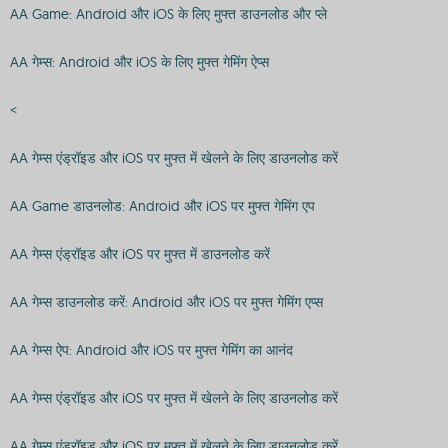
AA Game: Android और iOS के लिए मुफ्त डाउनलोड और प्ले
AA गेम्स: Android और iOS के लिए मुफ्त गेमिंग ऐप्स
<
AA गेम्स एंड्रॉइड और iOS पर मुफ्त में खेलने के लिए डाउनलोड करें
AA Game डाउनलोड: Android और iOS पर मुफ्त गेमिंग एप
AA गेम्स एंड्रॉइड और iOS पर मुफ्त में डाउनलोड करें
AA गेम्स डाउनलोड करें: Android और iOS पर मुफ्त गेमिंग एप्स
AA गेम्स ऐप: Android और iOS पर मुफ्त गेमिंग का आनंद
AA गेम्स एंड्रॉइड और iOS पर मुफ्त में खेलने के लिए डाउनलोड करें
AA गेम्स एंड्रॉइड और iOS पर मुफ्त में खेलने के लिए डाउनलोड करें