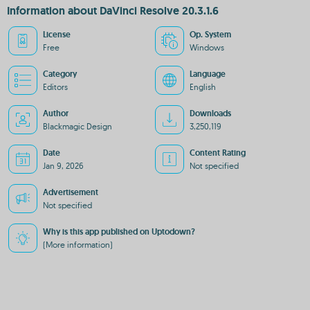
Information about DaVinci Resolve 20.3.1.6
License
Op. System
Free
Windows
Category
Language
Editors
English
Author
Downloads
Blackmagic Design
3,250,119
Date
Content Rating
Jan 9, 2026
Not specified
Advertisement
Not specified
Why is this app published on Uptodown?
(More information)