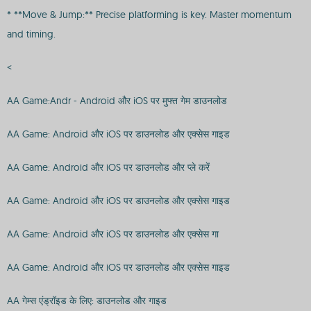
* **Move & Jump:** Precise platforming is key. Master momentum
and timing.
<
AA Game:Andr - Android और iOS पर मुफ्त गेम डाउनलोड
AA Game: Android और iOS पर डाउनलोड और एक्सेस गाइड
AA Game: Android और iOS पर डाउनलोड और प्ले करें
AA Game: Android और iOS पर डाउनलोड और एक्सेस गाइड
AA Game: Android और iOS पर डाउनलोड और एक्सेस गा
AA Game: Android और iOS पर डाउनलोड और एक्सेस गाइड
AA गेम्स एंड्रॉइड के लिए: डाउनलोड और गाइड