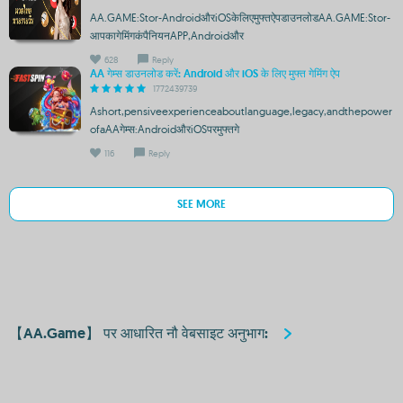
AA.GAME:Stor-AndroidऔरiOSकेलिएमुफ्तऐपडाउनलोडAA.GAME:Stor-
आपकागेमिंगकंपैनियनAPP,Androidऔर
628
Reply
AA गेम्स डाउनलोड करें: Android और iOS के लिए मुफ्त गेमिंग ऐप
1772439739
Ashort,pensiveexperienceaboutlanguage,legacy,andthepower
ofaAAगेम्स:AndroidऔरiOSपरमुफ्तगे
116
Reply
SEE MORE
【AA.Game】 पर आधारित नौ वेबसाइट अनुभाग: