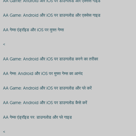
AA Game: Android और iOS पर डाउनलोड और एक्सेस गाइड
AA Game: Android और iOS पर डाउनलोड और एक्सेस गाइड
AA गेम्स एंड्रॉइड और iOS पर मुफ्त गेम्स
<
AA Game: Android और iOS पर डाउनलोड करने का तरीका
AA गेम्स: Android और iOS पर मुफ्त गेम्स का आनंद
AA Game: Android और iOS पर डाउनलोड और प्ले करें
AA Game: Android और iOS पर डाउनलोड कैसे करें
AA गेम्स एंड्रॉइड पर: डाउनलोड और प्ले गाइड
<