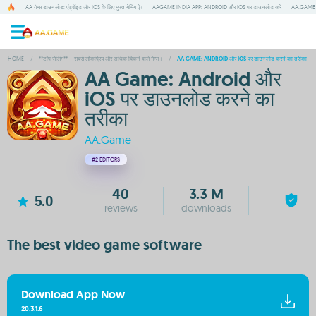
AA गेम्स डाउनलोड: एंड्रॉइड और IOS के लिए मुफ्त गेमिंग ऐप
AAGAME INDIA APP: ANDROID और IOS पर डाउनलोड करें
AA.GAME म
HOME
/
**टॉप सेलिंग** – सबसे लोकप्रिय और अधिक बिकने वाले गेम्स।
/
AA GAME: ANDROID और IOS पर डाउनलोड करने का तरीका
AA Game: Android और
iOS पर डाउनलोड करने का
तरीका
AA.Game
#2
EDITORS
40
3.3 M
5.0
reviews
downloads
The best video game software
Download App Now
20.3.1.6