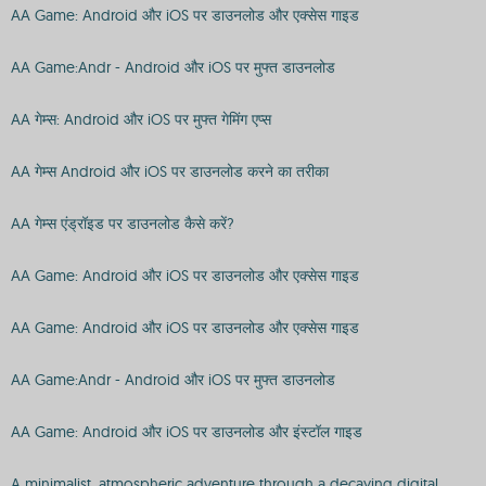
AA Game: Android और iOS पर डाउनलोड और एक्सेस गाइड
AA Game:Andr - Android और iOS पर मुफ्त डाउनलोड
AA गेम्स: Android और iOS पर मुफ्त गेमिंग एप्स
AA गेम्स Android और iOS पर डाउनलोड करने का तरीका
AA गेम्स एंड्रॉइड पर डाउनलोड कैसे करें?
AA Game: Android और iOS पर डाउनलोड और एक्सेस गाइड
AA Game: Android और iOS पर डाउनलोड और एक्सेस गाइड
AA Game:Andr - Android और iOS पर मुफ्त डाउनलोड
AA Game: Android और iOS पर डाउनलोड और इंस्टॉल गाइड
A minimalist, atmospheric adventure through a decaying digital