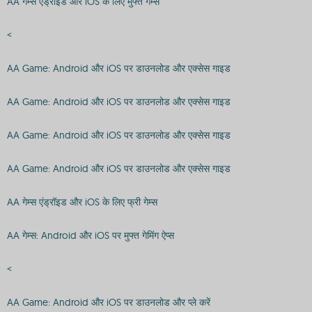
AA गेम्स एंड्रॉइड और iOS के लिए मुफ्त गेम्स
<
AA Game: Android और iOS पर डाउनलोड और एक्सेस गाइड
AA Game: Android और iOS पर डाउनलोड और एक्सेस गाइड
AA Game: Android और iOS पर डाउनलोड और एक्सेस गाइड
AA Game: Android और iOS पर डाउनलोड और एक्सेस गाइड
AA गेम्स एंड्रॉइड और iOS के लिए फ्री गेम्स
AA गेम्स: Android और iOS पर मुफ्त गेमिंग ऐप्स
<
AA Game: Android और iOS पर डाउनलोड और प्ले करें