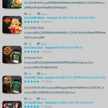
AA.GAMEपरiPhoneकेलिएऐप्सऔरगेम्सकाआसानएक्सेसAA.GAMEपरiPhon
eकेलिएAPKडाउनलोडऔरइंस्टॉलगाइडAA
244
Reply
AA.GAME:Mobi - Android और iOS के लिए ऐप डाउनलोड गाइड
1771305607
AA.GAME:Mobi-
AndroidऔरiOSकेलिएऐपडाउनलोडकरेंAA.GAME:Mobiपरमोबाइलगेमिंगकाआ
नंदलें-Androidऔर
795
Reply
AA Game:Onli - Android और iOS पर मुफ्त गेमिंग एप
1771323012
AAGame:Onli-
AndroidऔरiOSपरमुफ्तडाउनलोडऔरगेमिंगएक्सेसAAGame:Onli-
AndroidऔरiOSपरमुफ्तडाउनल
847
Reply
AAGAME Offic: Android और iOS के लिए ऑफिशियल ऐप डाउनलोड गाइड
1771766528
AAGAMEOfficऐप:AndroidऔरAppleपरडाउनलोडकरेंAAGAMEOffic:A
ndroidऔरiOSकेलिएऐAAGAMEOfficऐप:And
746
Reply
AA.GAME:Stor - Android और iOS पर मुफ्त गेम्स डाउनलोड करें
1771826450