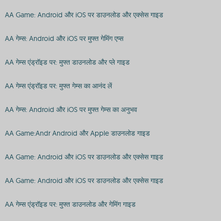
AA Game: Android और iOS पर डाउनलोड और एक्सेस गाइड
AA गेम्स: Android और iOS पर मुफ्त गेमिंग एप्स
AA गेम्स एंड्रॉइड पर: मुफ्त डाउनलोड और प्ले गाइड
AA गेम्स एंड्रॉइड पर: मुफ्त गेम्स का आनंद लें
AA गेम्स: Android और iOS पर मुफ्त गेम्स का अनुभव
AA Game:Andr Android और Apple डाउनलोड गाइड
AA Game: Android और iOS पर डाउनलोड और एक्सेस गाइड
AA Game: Android और iOS पर डाउनलोड और एक्सेस गाइड
AA गेम्स एंड्रॉइड पर: मुफ्त डाउनलोड और गेमिंग गाइड