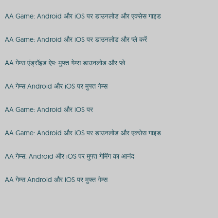
AA Game: Android और iOS पर डाउनलोड और एक्सेस गाइड
AA Game: Android और iOS पर डाउनलोड और प्ले करें
AA गेम्स एंड्रॉइड ऐप: मुफ्त गेम्स डाउनलोड और प्ले
AA गेम्स Android और iOS पर मुफ्त गेम्स
AA Game: Android और iOS पर
AA Game: Android और iOS पर डाउनलोड और एक्सेस गाइड
AA गेम्स: Android और iOS पर मुफ्त गेमिंग का आनंद
AA गेम्स Android और iOS पर मुफ्त गेम्स