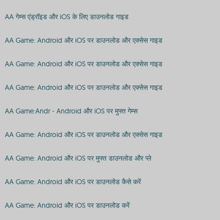
AA गेम्स एंड्रॉइड और iOS के लिए डाउनलोड गाइड
AA Game: Android और iOS पर डाउनलोड और एक्सेस गाइड
AA Game: Android और iOS पर डाउनलोड और एक्सेस गाइड
AA Game: Android और iOS पर डाउनलोड और एक्सेस गाइड
AA Game:Andr - Android और iOS पर मुफ्त गेम्स
AA Game: Android और iOS पर डाउनलोड और एक्सेस गाइड
AA Game: Android और iOS पर मुफ्त डाउनलोड और प्ले
AA Game: Android और iOS पर डाउनलोड कैसे करें
AA Game: Android और iOS पर डाउनलोड करें