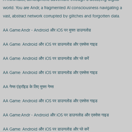
world. You are Andr, a fragmented AI consciousness navigating a
vast, abstract network corrupted by glitches and forgotten data.
AA Game:Andr - Android और iOS पर मुफ्त डाउनलोड
AA Game: Android और iOS पर डाउनलोड और एक्सेस गाइड
AA Game: Android और iOS पर डाउनलोड और प्ले करें
AA Game: Android और iOS पर डाउनलोड और एक्सेस गाइड
AA गेम्स एंड्रॉइड के लिए मुफ्त गेम्स
AA Game: Android और iOS पर डाउनलोड और एक्सेस गाइड
AA Game:Andr - Android और iOS पर डाउनलोड और एक्सेस गाइड
AA Game: Android और iOS पर डाउनलोड और प्ले करें