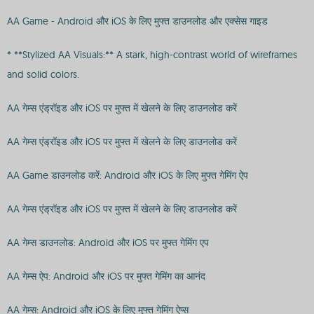
AA Game - Android और iOS के लिए मुफ्त डाउनलोड और एक्सेस गाइड
* **Stylized AA Visuals:** A stark, high-contrast world of wireframes
and solid colors.
AA गेम्स एंड्रॉइड और iOS पर मुफ्त में खेलने के लिए डाउनलोड करें
AA गेम्स एंड्रॉइड और iOS पर मुफ्त में खेलने के लिए डाउनलोड करें
AA Game डाउनलोड करें: Android और iOS के लिए मुफ्त गेमिंग ऐप
AA गेम्स एंड्रॉइड और iOS पर मुफ्त में खेलने के लिए डाउनलोड करें
AA गेम्स डाउनलोड: Android और iOS पर मुफ्त गेमिंग एप
AA गेम्स ऐप: Android और iOS पर मुफ्त गेमिंग का आनंद
AA गेम्स: Android और iOS के लिए मुफ्त गेमिंग ऐप्स