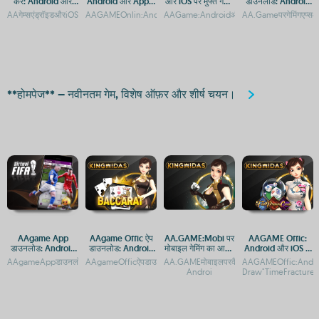
करें: Android और
Android और Apple
और iOS पर मुफ्त गेमिंग
डाउनलोड: Android
iOS के लिए मुफ्त गेमिंग
पर ऐप्स और APK
ऐप्स
और iOS प्लेटफॉर्म पर
AAगेम्सएंड्रॉइडऔरiOSपरमुफ्तमेंडाउनलोडकरें
AAGAMEOnlin:AndroidऔरAppleपरएक्सेसकरें,APPऔरAPKडाउनलोड
AAGame:AndroidऔरiOSकेलिएमुफ्तडाउनलोडऔरप्ल
AA.Gameपरगेमिंगएप्स
ऐप
डाउनलोड करें
गेमिंग एक्सेस
**होमपेज** – नवीनतम गेम, विशेष ऑफ़र और शीर्ष चयन।
AAgame App
AAgame Offic ऐप
AA.GAME:Mobi पर
AAGAME Offic:
डाउनलोड: Android
डाउनलोड: Android
मोबाइल गेमिंग का आनंद
Android और iOS के
और iOS के लिए गेमिंग
और iOS प्लेटफ़ॉर्म पर
लें - Android और
लिए ऑफिशियल APP
AAgameAppडाउनलोड:AndroidऔरiOSकेलिएगेमिंगप्लेटफ़ॉर्मAAgameAppडाउनलोड:Androidऔर
AAgameOfficऐपडाउनलोड:AndroidऔरiOSप्लेटफ़ॉर्मपरगेमिंगएक्सेसA
AA.GAMEमोबाइलपरकैसेएक्सेसकरें:Androidऔरi
AAGAMEOffic:Andro
प्लेटफ़ॉर्म
गेमिंग एक्सेस
iOS डाउनलोड गाइड
डाउनलोड गाइड
Androi
Draw"TimeFracture