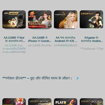
AA.GAME से Stor
AA.GAME से
AA गेम्स डाउनलोड:
AAgame ऐप
ऐप डाउनलोड करें:
iPhone पर Genshin
Android और iOS के
डाउनलोड: Android
Android और iOS के
Impact डाउनलोड और
लिए मुफ्त गेमिंग ऐप
और iOS प्लेटफ़ॉर्म पर
AA.GAME:Stor-
AA.GAME:iPhoपरAndroidऔरiOSकेलिएमोबाइलगेम्सडाउनलोडकरेंAA.
AAगेम्सएंड्रॉइडऔरiOSपरमुफ्तमेंडाउनलोडकरेंAAगे
-
लिए गाइड
प्ले करने का तरीका
गेमिंग एक्सेस
AndroidऔरiOSकेलिएमुफ्तगेमडाउनलोडAA.GAME:Stor-
**PilotBonds:**Dee
AndroidऔरiOSपरमुफ्तगेम्सडाउनलो
**स्पेशल डील्स** – छूट और सीमित समय के ऑफ़र।