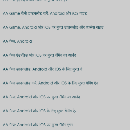
AA Game कैसे डाउनलोड करें: Android और iOS गाइड
AA Game: Android और iOS पर मुफ्त डाउनलोड और एक्सेस गाइड
AA गेम्स: Android
AA गेम्स एंड्रॉइड और iOS पर मुफ्त गेमिंग का आनंद
AA गेम्स डाउनलोड: Android और iOS के लिए मुफ्त गे
AA गेम्स डाउनलोड करें: Android और iOS के लिए मुफ्त गेमिंग ऐप
AA गेम्स: Android और iOS पर मुफ्त गेमिंग का आनंद
AA गेम्स: Android और iOS के लिए मुफ्त गेमिंग ऐप
AA गेम्स: Android और iOS पर मुफ्त गेमिंग एप्स