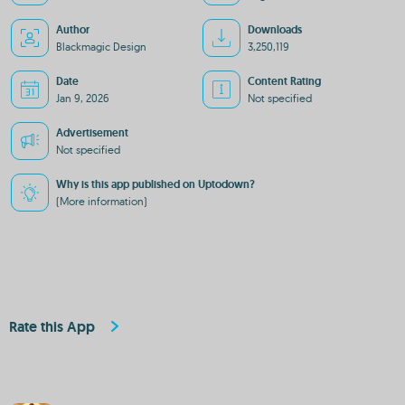
Author
Downloads
Blackmagic Design
3,250,119
Date
Content Rating
Jan 9, 2026
Not specified
Advertisement
Not specified
Why is this app published on Uptodown?
(More information)
Rate this App