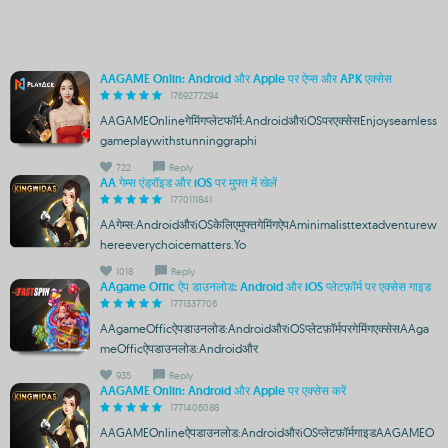
AAGAME Onlin: Android और Apple पर ऐप्स और APK एक्सेस
1769277294
AAGAMEOnlineगेमिंगप्लेटफॉर्म:AndroidऔरiOSपरएक्सेसEnjoyseamless
gameplaywithstunninggraphi
722
Reply
AA गेम्स एंड्रॉइड और iOS पर मुफ्त में खेलें
1770111841
AAगेम्स:AndroidऔरiOSकेलिएमुफ्तगेमिंगऐपAminimalisttextadventurew
hereeverychoicematters.Yo
1018
Reply
AAgame Offic ऐप डाउनलोड: Android और iOS प्लेटफ़ॉर्म पर एक्सेस गाइड
1771337706
AAgameOfficऐपडाउनलोड:AndroidऔरiOSप्लेटफ़ॉर्मपरगेमिंगएक्सेसAAga
meOfficऐपडाउनलोड:Androidऔर
935
Reply
AAGAME Onlin: Android और Apple पर एक्सेस करें
1771406088
AAGAMEOnlineऐपडाउनलोड:AndroidऔरiOSप्लेटफ़ॉर्मगाइडAAGAMEO