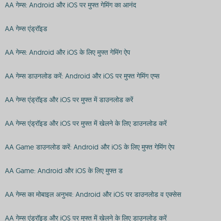
AA गेम्स: Android और iOS पर मुफ्त गेमिंग का आनंद
AA गेम्स एंड्रॉइड
AA गेम्स: Android और iOS के लिए मुफ्त गेमिंग ऐप
AA गेम्स डाउनलोड करें: Android और iOS पर मुफ्त गेमिंग एप्स
AA गेम्स एंड्रॉइड और iOS पर मुफ्त में डाउनलोड करें
AA गेम्स एंड्रॉइड और iOS पर मुफ्त में खेलने के लिए डाउनलोड करें
AA Game डाउनलोड करें: Android और iOS के लिए मुफ्त गेमिंग ऐप
AA Game: Android और iOS के लिए मुफ्त ड
AA गेम्स का मोबाइल अनुभव: Android और iOS पर डाउनलोड व एक्सेस
AA गेम्स एंड्रॉइड और iOS पर मुफ्त में खेलने के लिए डाउनलोड करें