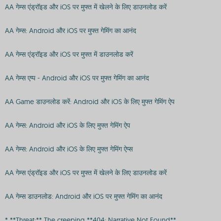
AA गेम्स एंड्रॉइड और iOS पर मुफ्त में खेलने के लिए डाउनलोड करें
AA गेम्स: Android और iOS पर मुफ्त गेमिंग का आनंद
AA गेम्स एंड्रॉइड और iOS पर मुफ्त में डाउनलोड करें
AA गेम्स एप्प - Android और iOS पर मुफ्त गेमिंग का आनंद
AA Game डाउनलोड करें: Android और iOS के लिए मुफ्त गेमिंग ऐप
AA गेम्स: Android और iOS के लिए मुफ्त गेमिंग ऐप
AA गेम्स: Android और iOS के लिए मुफ्त गेमिंग ऐप्स
AA गेम्स एंड्रॉइड और iOS पर मुफ्त में खेलने के लिए डाउनलोड करें
AA गेम्स डाउनलोड: Android और iOS पर मुफ्त गेमिंग का आनंद
* **Threat:** The creeping **404: Narrative Not Found**.