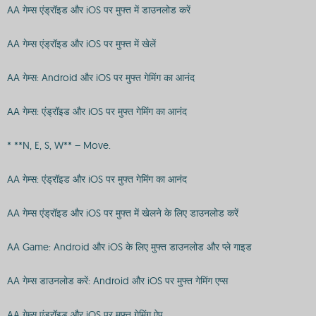
AA गेम्स एंड्रॉइड और iOS पर मुफ्त में डाउनलोड करें
AA गेम्स एंड्रॉइड और iOS पर मुफ्त में खेलें
AA गेम्स: Android और iOS पर मुफ्त गेमिंग का आनंद
AA गेम्स: एंड्रॉइड और iOS पर मुफ्त गेमिंग का आनंद
* **N, E, S, W** – Move.
AA गेम्स: एंड्रॉइड और iOS पर मुफ्त गेमिंग का आनंद
AA गेम्स एंड्रॉइड और iOS पर मुफ्त में खेलने के लिए डाउनलोड करें
AA Game: Android और iOS के लिए मुफ्त डाउनलोड और प्ले गाइड
AA गेम्स डाउनलोड करें: Android और iOS पर मुफ्त गेमिंग एप्स
AA गेम्स एंड्रॉइड और iOS पर मुफ्त गेमिंग ऐप