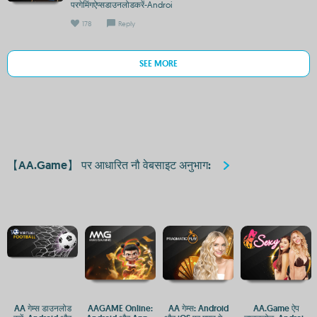
परगेमिंगऐप्सडाउनलोडकरें-Androi
178
Reply
SEE MORE
【AA.Game】 पर आधारित नौ वेबसाइट अनुभाग:
AA गेम्स डाउनलोड
AAGAME Online:
AA गेम्स: Android
AA.Game ऐप