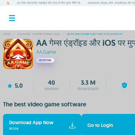
AA गेम्स डाउनलोड: एंड्रॉइड और IOS के लिए मुफ्त गेमिंग ऐप
AAGAME INDIA APP: ANDROID और IOS 
HOME
/
【AA.GAME】 पर आधारित नौ वेबसाइट अनुभाग:
/
AA गेम्स एंड्रॉइड और IOS पर मुफ्त में खेलने के लिए डाउनलोड करें
AA गेम्स एंड्रॉइड और iOS पर मुफ
AA.Game
#2
EDITORS
40
3.3 M
5.0
reviews
downloads
The best video game software
Download App Now
Go to Login
20.3.1.6