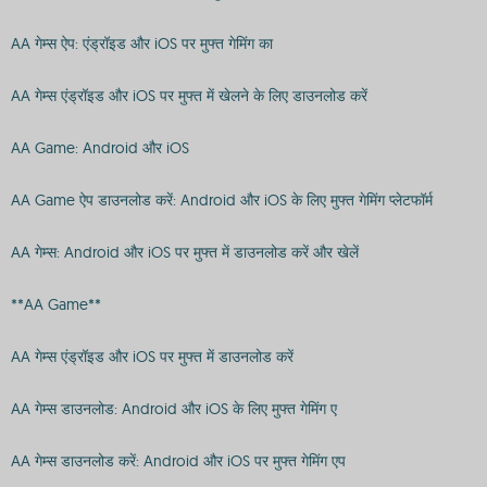
AA गेम्स ऐप: एंड्रॉइड और iOS पर मुफ्त गेमिंग का
AA गेम्स एंड्रॉइड और iOS पर मुफ्त में खेलने के लिए डाउनलोड करें
AA Game: Android और iOS
AA Game ऐप डाउनलोड करें: Android और iOS के लिए मुफ्त गेमिंग प्लेटफॉर्म
AA गेम्स: Android और iOS पर मुफ्त में डाउनलोड करें और खेलें
**AA Game**
AA गेम्स एंड्रॉइड और iOS पर मुफ्त में डाउनलोड करें
AA गेम्स डाउनलोड: Android और iOS के लिए मुफ्त गेमिंग ए
AA गेम्स डाउनलोड करें: Android और iOS पर मुफ्त गेमिंग एप