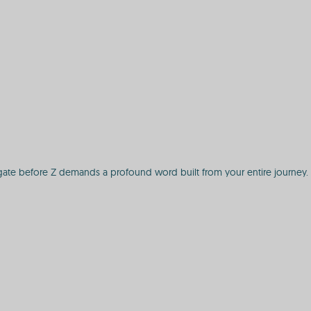
te before Z demands a profound word built from your entire journey.