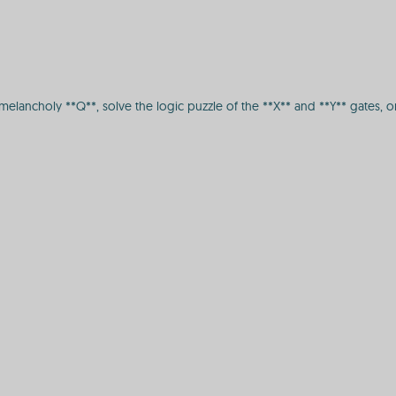
elancholy **Q**, solve the logic puzzle of the **X** and **Y** gates, or