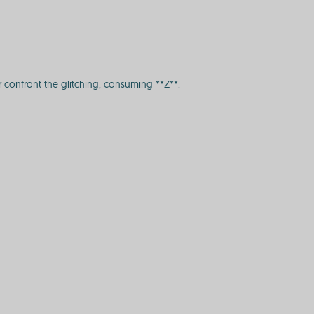
 confront the glitching, consuming **Z**.