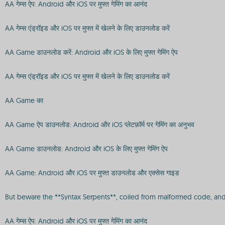
AA गेम्स ऐप: Android और iOS पर मुफ्त गेमिंग का आनंद
AA गेम्स एंड्रॉइड और iOS पर मुफ्त में खेलने के लिए डाउनलोड करें
AA Game डाउनलोड करें: Android और iOS के लिए मुफ्त गेमिंग ऐप
AA गेम्स एंड्रॉइड और iOS पर मुफ्त में खेलने के लिए डाउनलोड करें
AA Game का
AA Game ऐप डाउनलोड: Android और iOS प्लेटफ़ॉर्म पर गेमिंग का अनुभव
AA Game डाउनलोड: Android और iOS के लिए मुफ्त गेमिंग ऐप
AA Game: Android और iOS पर मुफ्त डाउनलोड और एक्सेस गाइड
But beware the **Syntax Serpents**, coiled from malformed code, and t
AA गेम्स ऐप: Android और iOS पर मुफ्त गेमिंग का आनंद