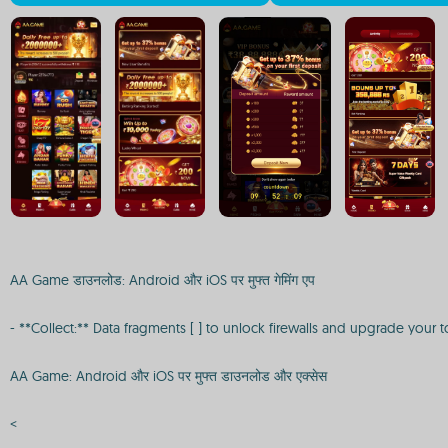
AA Game डाउनलोड: Android और iOS पर मुफ्त गेमिंग एप
- **Collect:** Data fragments [ ] to unlock firewalls and upgrade your to
AA Game: Android और iOS पर मुफ्त डाउनलोड और एक्सेस
<