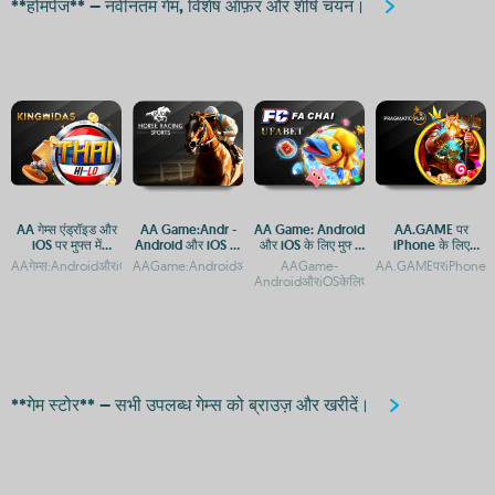
**होमपेज** – नवीनतम गेम, विशेष ऑफ़र और शीर्ष चयन।
AA गेम्स एंड्रॉइड और
AA Game:Andr -
AA Game: Android
AA.GAME पर
iOS पर मुफ्त में
Android और iOS पर
और iOS के लिए मुफ्त
iPhone के लिए
डाउनलोड करने के लिए
मुफ्त डाउनलोड
डाउनलोड और एक्सेस
Android ऐप्स कैसे
AAगेम्स:AndroidऔरiOSकेलिएमुफ्तगेमिंगएप्सAAगेम्स:AndroidऔरiOSकेलिएमुफ्तगेमिंगऐप्सAAGame
AAGame:AndroidऔरiOSपरडाउनलोडकैसेकरेंAAGame:AndroidऔरiOS
AAGame-
AA.GAMEपरiPhoneकेलि
उपलब्ध हैं
गाइड
डाउनलोड करें
AndroidऔरiOSकेलिएमुफ्तडाउनलोडऔरएक्सेसग
**गेम स्टोर** – सभी उपलब्ध गेम्स को ब्राउज़ और खरीदें।