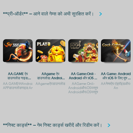
**प्री-ऑर्डर** – आने वाले गेम्स को अभी सुरक्षित करें।
AA.GAME ऐप
AAgame ऐप
AA Game:Onli -
AA Game: Android
डाउनलोड गाइड:
डाउनलोड: Android
Android और iOS पर
और iOS के लिए मुफ्त
Android और iOS
और iOS प्लेटफ़ॉर्म पर
मुफ्त गेमिंग ऐप
डाउनलोड और गेमिंग
AA.GAMEपरAndroidऔरiOSकेलिएAPPडाउनलोडकरें【AA.GAME】
AAgameऐपडाउनलोड:AndroidऔरiOSप्लेटफ़ॉर्मपरगेमिंगएक्सेसAAgameऐ
AAGame:Onli-
AAगेम्सऐप:एंड्रॉइडऔरi
प्लेटफ़ॉर्म पर एक्सेस करें
गेमिंग एक्सेस
एक्सेस
APPडाउनलोडगाइड:AndroidऔरiOSप्लेटफ़ॉर्मप
AndroidऔरiOSपरमुफ्तडाउनलोडAAGame:Onl
An
AndroidऔरiOSपरमुफ्तगेमिंगऐपAAGame:Onli
**गिफ्ट कार्ड्स** – गेम गिफ्ट कार्ड्स खरीदें और रिडीम करें।