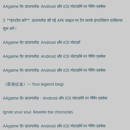
AAgame ऐप डाउनलोड: Android और iOS प्लेटफ़ॉर्म पर गेमिंग एक्सेस
3. **इंस्टॉल करें**: डाउनलोड की गई APK फ़ाइल पर टैप करके इंस्टॉलेशन प्रक्रिया
शुरू करें।
AAgame ऐप डाउनलोड: Android और iOS प्लेटफ़ॉ
AAgame ऐप डाउनलोड: Android और iOS प्लेटफ़ॉर्म पर गेमिंग एक्सेस
AAgame ऐप डाउनलोड: Android और iOS प्लेटफ़ॉर्म पर गेमिंग एक्सेस
《星海征途》— Your legend begi
AAgame ऐप डाउनलोड - Android और iOS प्लेटफ़ॉर्म पर गेमिंग एक्सेस
Ignite your soul. Rewrite the chronicles.
AAgame ऐप डाउनलोड: Android और iOS प्लेटफ़ॉर्म पर गेमिंग एक्सेस