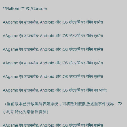
**Platform:** PC/Console
AAgame ऐप डाउनलोड: Android और iOS प्लेटफ़ॉर्म पर गेमिंग एक्सेस
AAgame ऐप डाउनलोड: Android और iOS प्लेटफ़ॉर्म पर गेमिंग एक्सेस
AAgame ऐप डाउनलोड: Android और iOS प्लेटफ़ॉर्म पर गेमिंग एक्सेस
AAgame ऐप डाउनलोड: Android और iOS प्लेटफ़ॉर्म पर गेमिंग एक्सेस
AAgame ऐप डाउनलोड: Android और iOS प्लेटफ़ॉर्म पर गेमिंग एक्सेस
AAgame ऐप डाउनलोड: Android और iOS प्लेटफ़ॉर्म पर गेमिंग का आनंद
（当前版本已开放黑洞养殖系统，可将敌对舰队放逐至事件视界，72
小时后转化为暗物质资源）
AAgame ऐप डाउनलोड: Android और iOS प्लेटफ़ॉर्म पर गेमिंग एक्सेस