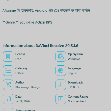
AAgame ऐप डाउनलोड: Android और iOS प्लेटफ़ॉर्म पर गेमिंग एक्सेस
**Genre:** Souls-like Action RPG
Information about DaVinci Resolve 20.3.1.6
License
Op. System
Free
Windows
Category
Language
Editors
English
Author
Downloads
Blackmagic Design
3,250,119
Date
Content Rating
Jan 9, 2026
Not specified
Advertisement