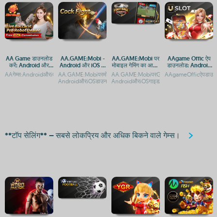
AA Game डाउनलोड
AA.GAME:Mobi -
AA.GAME:Mobi पर
AAgame Offic ऐप
करें: Android और
Android और iOS के
मोबाइल गेमिंग का आनंद
डाउनलोड: Android
iOS के लिए मुफ्त ऐप
लिए ऐप डाउनलोड करें
लें - Android और
और iOS प्लेटफ़ॉर्म पर
AAगेम्स:AndroidऔरiOSपरमुफ्तगेमिंगकाआनंदAAGameएप्पडाउनलोड:AndroidऔरiOSपरमुफ्तगेमिंगए
AA.GAME:Mobiपरमोबाइलगेमिंगकाआनंदलें-
AA.GAME:MobiपरGenshinImpactAPKडाउनल
AAgameOfficऐपडाउनलो
एक्सेस
iOS के लिए एक्सेस
एक्सेस गाइड
AndroidऔरiOSडाउनलोडगाइडAA.GAME:Mobiपरमोबाइलगेमिंगकाआ
AndroidऔरiOSगाइडAA.GAME:Mobiपरगेमिंगऐ
**टॉप सेलिंग** – सबसे लोकप्रिय और अधिक बिकने वाले गेम्स।