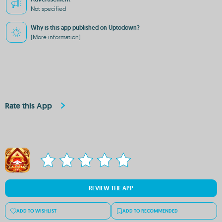
Not specified
Why is this app published on Uptodown?
(More information)
Rate this App
REVIEW THE APP
ADD TO WISHLIST
ADD TO RECOMMENDED