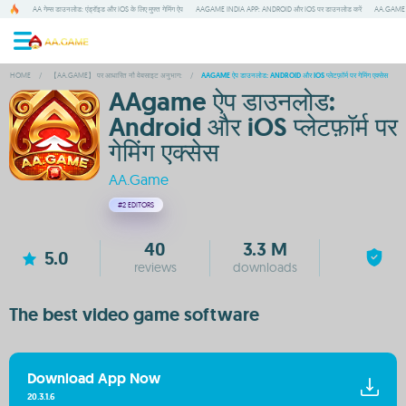
AA गेम्स डाउनलोड: एंड्रॉइड और IOS के लिए मुफ्त गेमिंग ऐप
AAGAME INDIA APP: ANDROID और IOS पर डाउनलोड करें
AA.GAME म
HOME
/
【AA.GAME】 पर आधारित नौ वेबसाइट अनुभाग:
/
AAGAME ऐप डाउनलोड: ANDROID और IOS प्लेटफ़ॉर्म पर गेमिंग एक्सेस
AAgame ऐप डाउनलोड:
Android और iOS प्लेटफ़ॉर्म पर
गेमिंग एक्सेस
AA.Game
#2
EDITORS
40
3.3 M
5.0
reviews
downloads
The best video game software
Download App Now
20.3.1.6