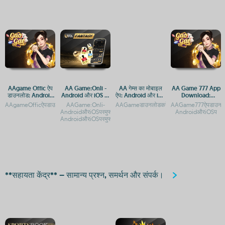
AAgame Offic ऐप
AA Game:Onli -
AA गेम्स का मोबाइल
AA Game 777 App
डाउनलोड: Android
Android और iOS पर
ऐप: Android और iOS
Download:
और iOS प्लेटफ़ॉर्म पर
डाउनलोड करें
पर डाउनलोड करें
Android & iOS
AAgameOfficऐपडाउनलोड:AndroidऔरiOSप्लेटफ़ॉर्मपरएक्सेसगाइडAAgameOfficऐपडाउनलोड:
AAGame:Onli-
AAGameडाउनलोडकरें:AndroidऔरiOSकेलिएमुफ्त
AAGame777ऐपडाउनलोड:
एक्सेस गाइड
प्लेटफ़ॉर्म पर एक्सेस
AndroidऔरiOSपरमुफ्तडाउनलोडAAGame:Onli-
AndroidऔरiOSप
AndroidऔरiOSपरमुफ्तडाउनलोडAAGame:Onli-
**सहायता केंद्र** – सामान्य प्रश्न, समर्थन और संपर्क।