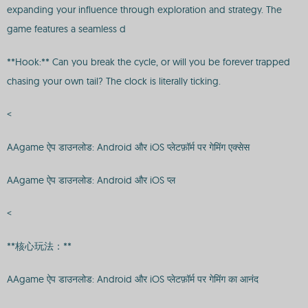
expanding your influence through exploration and strategy. The
game features a seamless d
**Hook:** Can you break the cycle, or will you be forever trapped
chasing your own tail? The clock is literally ticking.
<
AAgame ऐप डाउनलोड: Android और iOS प्लेटफ़ॉर्म पर गेमिंग एक्सेस
AAgame ऐप डाउनलोड: Android और iOS प्ल
<
**核心玩法：**
AAgame ऐप डाउनलोड: Android और iOS प्लेटफ़ॉर्म पर गेमिंग का आनंद