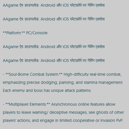
AAgame ऐप डाउनलोड: Android और iOS प्लेटफ़ॉर्म पर गेमिंग एक्सेस
AAgame ऐप डाउनलोड: Android और iOS प्लेटफ़ॉर्म पर गेमिंग एक्सेस
**Platform:** PC/Console
AAgame ऐप डाउनलोड: Android और iOS प्लेटफ़ॉर्म पर गेमिंग एक्सेस
AAgame ऐप डाउनलोड: Android और iOS प्लेटफ़ॉर्म पर गेमिंग एक्सेस
- **Soul-Borne Combat System:** High-difficulty real-time combat,
emphasizing precise dodging, parrying, and stamina management.
Each enemy and boss has unique attack patterns.
- **Multiplayer Elements:** Asynchronous online features allow
players to leave warning/ deceptive messages, see ghosts of other
players' actions, and engage in limited cooperative or invasion PvP.