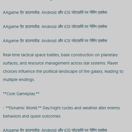
AAgame ऐप डाउनलोड: Android और iOS प्लेटफ़ॉर्म पर गेमिंग एक्सेस
AAgame ऐप डाउनलोड: Android और iOS प्लेटफ़ॉर्म पर गेमिंग एक्सेस
AAgame ऐप डाउनलोड: Android और iOS प्लेटफ़ॉर्म पर गेमिंग एक्सेस
Real-time tactical space battles, base construction on planetary
surfaces, and resource management across star systems. Player
choices influence the political landscape of the galaxy, leading to
multiple endings.
**Core Gameplay:**
- **Dynamic World:** Day/night cycles and weather alter enemy
behaviors and quest outcomes.
AAgame ऐप डाउनलोड: Android और iOS प्लेटफ़ॉर्म पर गेमिंग एक्सेस