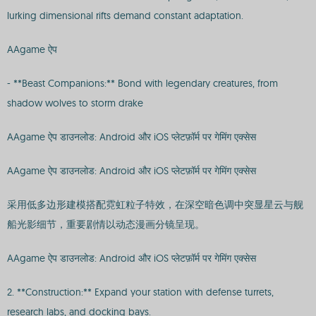
lurking dimensional rifts demand constant adaptation.
AAgame ऐप
- **Beast Companions:** Bond with legendary creatures, from
shadow wolves to storm drake
AAgame ऐप डाउनलोड: Android और iOS प्लेटफ़ॉर्म पर गेमिंग एक्सेस
AAgame ऐप डाउनलोड: Android और iOS प्लेटफ़ॉर्म पर गेमिंग एक्सेस
采用低多边形建模搭配霓虹粒子特效，在深空暗色调中突显星云与舰
船光影细节，重要剧情以动态漫画分镜呈现。
AAgame ऐप डाउनलोड: Android और iOS प्लेटफ़ॉर्म पर गेमिंग एक्सेस
2. **Construction:** Expand your station with defense turrets,
research labs, and docking bays.