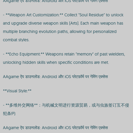
AAgame ऐप डाउनलोड: Android और iOS प्लेटफ़ॉर्म पर गेमिंग एक्सेस
- **Weapon Art Customization:** Collect "Soul Residue" to unlock
and upgrade diverse weapon skills (Arts). Each main weapon has
multiple branching evolution paths, allowing for personalized
combat styles.
- **Echo Equipment:** Weapons retain "memory" of past wielders,
unlocking hidden skills when specific conditions are met.
AAgame ऐप डाउनलोड: Android और iOS प्लेटफ़ॉर्म पर गेमिंग एक्सेस
**Visual Style:**
- **多维外交网络**：与机械文明进行资源贸易，或与虫族签订互不侵
犯条约
AAgame ऐप डाउनलोड: Android और iOS प्लेटफ़ॉर्म पर गेमिंग एक्सेस