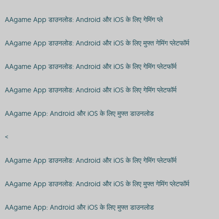
AAgame App डाउनलोड: Android और iOS के लिए गेमिंग प्ले
AAgame App डाउनलोड: Android और iOS के लिए मुफ्त गेमिंग प्लेटफॉर्म
AAgame App डाउनलोड: Android और iOS के लिए गेमिंग प्लेटफॉर्म
AAgame App डाउनलोड: Android और iOS के लिए गेमिंग प्लेटफॉर्म
AAgame App: Android और iOS के लिए मुफ्त डाउनलोड
<
AAgame App डाउनलोड: Android और iOS के लिए गेमिंग प्लेटफॉर्म
AAgame App डाउनलोड: Android और iOS के लिए मुफ्त गेमिंग प्लेटफॉर्म
AAgame App: Android और iOS के लिए मुफ्त डाउनलोड