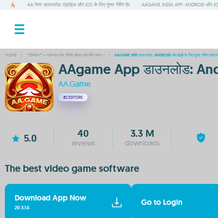
AA गेम्स डाउनलोड: एंड्रॉइड और IOS के लिए मुफ्त गेमिंग ऐप
AAGAME INDIA APP: ANDROID और IOS 
HOME
/
**होमपेज** – नवीनतम गेम, विशेष ऑफ़र और शीर्ष चयन।
/
AAGAME APP डाउनलोड: ANDROID और IOS के लिए मुफ्त गेमिंग प्लेटफ़ॉर
AAgame App डाउनलोड: Android 
AA.Game
#2
EDITORS
40
3.3 M
5.0
reviews
downloads
The best video game software
Download App Now
Go to Login
20.3.1.6