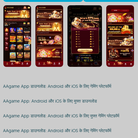
AAgame App डाउनलोड: Android और iOS के लिए गेमिंग प्लेटफॉर्म
AAgame App: Android और iOS के लिए मुफ्त डाउनलोड
AAgame App डाउनलोड: Android और iOS के लिए मुफ्त गेमिंग प्लेटफ़ॉर्म
AAgame App डाउनलोड: Android और iOS के लिए गेमिंग प्लेटफॉर्म