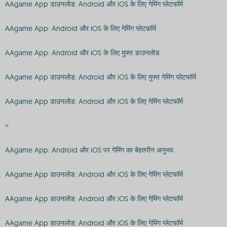
AAgame App डाउनलोड: Android और iOS के लिए गेमिंग प्लेटफॉर्म
AAgame App: Android और iOS के लिए गेमिंग प्लेटफ़ॉर्म
AAgame App: Android और iOS के लिए मुफ्त डाउनलोड
AAgame App डाउनलोड: Android और iOS के लिए मुफ्त गेमिंग प्लेटफॉर्म
AAgame App डाउनलोड: Android और iOS के लिए गेमिंग प्लेटफॉर्म
<
AAgame App: Android और iOS पर गेमिंग का बेहतरीन अनुभव
AAgame App डाउनलोड: Android और iOS के लिए गेमिंग प्लेटफॉर्म
AAgame App डाउनलोड: Android और iOS के लिए गेमिंग प्लेटफॉर्म
AAgame App डाउनलोड: Android और iOS के लिए गेमिंग प्लेटफॉर्म