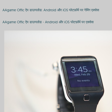
AAgame Offic ऐप डाउनलोड: Android और iOS प्लेटफ़ॉर्म पर गेमिंग एक्सेस
AAgame Offic ऐप डाउनलोड - Android और iOS प्लेटफ़ॉर्म पर एक्सेस