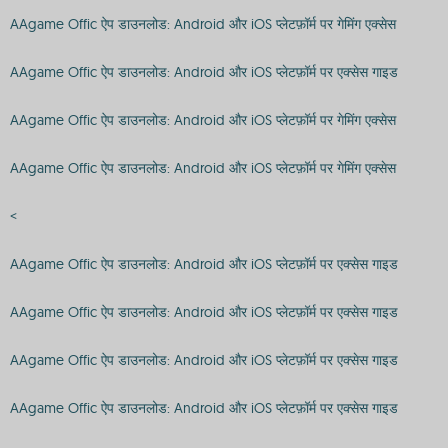
AAgame Offic ऐप डाउनलोड: Android और iOS प्लेटफ़ॉर्म पर गेमिंग एक्सेस
AAgame Offic ऐप डाउनलोड: Android और iOS प्लेटफ़ॉर्म पर एक्सेस गाइड
AAgame Offic ऐप डाउनलोड: Android और iOS प्लेटफ़ॉर्म पर गेमिंग एक्सेस
AAgame Offic ऐप डाउनलोड: Android और iOS प्लेटफ़ॉर्म पर गेमिंग एक्सेस
<
AAgame Offic ऐप डाउनलोड: Android और iOS प्लेटफ़ॉर्म पर एक्सेस गाइड
AAgame Offic ऐप डाउनलोड: Android और iOS प्लेटफ़ॉर्म पर एक्सेस गाइड
AAgame Offic ऐप डाउनलोड: Android और iOS प्लेटफ़ॉर्म पर एक्सेस गाइड
AAgame Offic ऐप डाउनलोड: Android और iOS प्लेटफ़ॉर्म पर एक्सेस गाइड