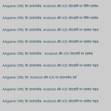
AAgame Offic ऐप डाउनलोड: Android और iOS प्लेटफ़ॉर्म पर गेमिंग एक्सेस
AAgame Offic ऐप डाउनलोड: Android और iOS प्लेटफ़ॉर्म पर गेमिंग एक्सेस
AAgame Offic ऐप डाउनलोड: Android और iOS प्लेटफ़ॉर्म पर एक्सेस गाइड
AAgame Offic ऐप डाउनलोड: Android और iOS प्लेटफ़ॉर्म पर एक्सेस गाइड
AAgame Offic ऐप डाउनलोड - Android और iOS प्लेटफ़ॉर्म पर एक्सेस
AAgame Offic ऐप डाउनलोड: Android और iOS प्लेटफ़ॉर्म पर एक्सेस गाइड
AAgame Offic ऐप: Android और iOS पर डाउनलोड करें
AAgame Offic ऐप डाउनलोड: Android और iOS प्लेटफ़ॉर्म पर एक्सेस गाइड
AAgame Offic ऐप डाउनलोड: Android और iOS प्लेटफॉर्म पर एक्सेस गाइड