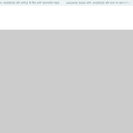
 ANDROID और APPLE के लिए APP डाउनलोड गाइड
AAGAME INDIA APP: ANDROID और IOS पर डाउनलोड करे