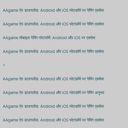
AAgame ऐप डाउनलोड: Android और iOS प्लेटफ़ॉर्म पर गेमिंग एक्सेस
AAgame ऐप डाउनलोड: Android और iOS प्लेटफ़ॉर्म पर गेमिंग एक्सेस
AAgame मोबाइल गेमिंग प्लेटफॉर्म: Android और iOS पर एक्सेस
AAgame ऐप डाउनलोड: Android और iOS प्लेटफ़ॉर्म पर गेमिंग एक्सेस
<
AAgame ऐप डाउनलोड: Android और iOS प्लेटफ़ॉर्म पर गेमिंग एक्सेस
AAgame ऐप डाउनलोड: Android और iOS प्लेटफ़ॉर्म पर गेमिंग अनुभव
AAgame ऐप डाउनलोड: Android और iOS प्लेटफ़ॉर्म पर गेमिंग एक्सेस
AAgame ऐप डाउनलोड: Android और iOS प्लेटफ़ॉर्म पर गेमिंग एक्सेस