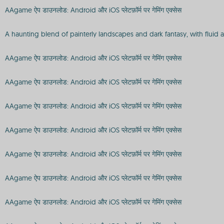
AAgame ऐप डाउनलोड: Android और iOS प्लेटफ़ॉर्म पर गेमिंग एक्सेस
A haunting blend of painterly landscapes and dark fantasy, with fluid 
AAgame ऐप डाउनलोड: Android और iOS प्लेटफ़ॉर्म पर गेमिंग एक्सेस
AAgame ऐप डाउनलोड: Android और iOS प्लेटफ़ॉर्म पर गेमिंग एक्सेस
AAgame ऐप डाउनलोड: Android और iOS प्लेटफ़ॉर्म पर गेमिंग एक्सेस
AAgame ऐप डाउनलोड: Android और iOS प्लेटफ़ॉर्म पर गेमिंग एक्सेस
AAgame ऐप डाउनलोड: Android और iOS प्लेटफ़ॉर्म पर गेमिंग एक्सेस
AAgame ऐप डाउनलोड: Android और iOS प्लेटफॉर्म पर गेमिंग एक्सेस
AAgame ऐप डाउनलोड: Android और iOS प्लेटफ़ॉर्म पर गेमिंग एक्सेस