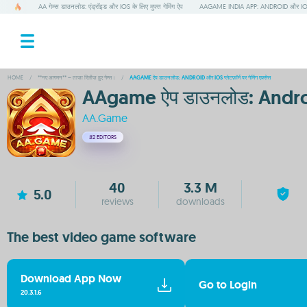
AA गेम्स डाउनलोड: एंड्रॉइड और IOS के लिए मुफ्त गेमिंग ऐप
AAGAME INDIA APP: ANDROID और IOS 
HOME
/
**नए आगमन** – ताज़ा रिलीज़ हुए गेम्स।
/
AAGAME ऐप डाउनलोड: ANDROID और IOS प्लेटफ़ॉर्म पर गेमिंग एक्सेस
AAgame ऐप डाउनलोड: Android औ
AA.Game
#2
EDITORS
40
3.3 M
5.0
reviews
downloads
The best video game software
Download App Now
Go to Login
20.3.1.6