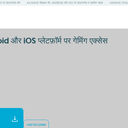
पर डाउनलोड करें
AA.GAME मोबाइल ऐप: ANDROID और IOS पर डाउनलोड व एक्सेस गाइड
AAGAME ONLIN:
र iOS प्लेटफ़ॉर्म पर गेमिंग एक्सेस
>GO TO LOGIN