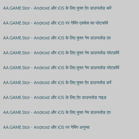
AA.GAME:Stor - Android और iOS के लिए मुफ्त ऐप डाउनलोड करें
AA.GAME:Stor - Android और iOS पर गेमिंग एक्सेस का प्लेटफॉर्म
AA.GAME:Stor - Android और iOS के लिए मुफ्त गेम डाउनलोड एप
AA.GAME:Stor - Android और iOS के लिए मुफ्त गेम डाउनलोड प्लेटफ़ॉर्म
AA.GAME:Stor - Android और iOS के लिए मुफ्त गेम डाउनलोड प्लेटफ़ॉर्म
AA.GAME:Stor - Android और iOS के लिए मुफ्त ऐप डाउनलोड करें
AA.GAME:Stor - Android और iOS के लिए ऐप डाउनलोड गाइड
AA.GAME:Stor - Android और iOS के लिए मुफ्त गेम डाउनलोड एप
AA.GAME:Stor - Android और iOS पर गेमिंग अनुभव