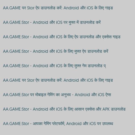
AA.GAME पर Stor ऐप डाउनलोड करें: Android और iOS के लिए गाइड
AA.GAME:Stor - Android और iOS पर मुफ्त में डाउनलोड करें
AA.GAME:Stor - Android और iOS के लिए ऐप डाउनलोड और एक्सेस गाइड
AA.GAME:Stor - Android और iOS के लिए मुफ्त ऐप डाउनलोड करें
AA.GAME:Stor - Android और iOS के लिए मुफ्त गेम डाउनलोड प्
AA.GAME पर Stor ऐप डाउनलोड करें: Android और iOS के लिए गाइड
AA.GAME:Stor पर मोबाइल गेमिंग का अनुभव - Android और iOS ऐप्स
AA.GAME:Stor - Android और iOS के लिए आसान एक्सेस और APK डाउनलोड
AA.GAME:Stor - आपका गेमिंग प्लेटफॉर्म, Android और iOS पर उपलब्ध