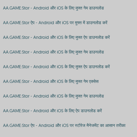
AA.GAME:Stor - Android और iOS के लिए मुफ्त गेम डाउनलोड
AA.GAME:Stor ऐप - Android और iOS पर मुफ्त में डाउनलोड करें
AA.GAME:Stor - Android और iOS के लिए मुफ्त ऐप डाउनलोड करें
AA.GAME:Stor - Android और iOS के लिए मुफ्त गेम डाउनलोड
AA.GAME:Stor - Android और iOS के लिए मुफ्त ऐप डाउनलोड करें
AA.GAME:Stor - Android और iOS के लिए मुफ्त गेम एक्सेस
AA.GAME:Stor - Android और iOS के लिए मुफ्त गेम डाउनलोड
AA.GAME:Stor - Android और iOS के लिए ऐप डाउनलोड करें
AA.GAME:Stor ऐप - Android और iOS पर स्टोरेज मैनेजमेंट का आसान तरीका