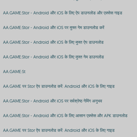
AA.GAME:Stor - Android और iOS के लिए ऐप डाउनलोड और एक्सेस गाइड
AA.GAME:Stor - Android और iOS पर मुफ्त गेम डाउनलोड करें
AA.GAME:Stor - Android और iOS के लिए मुफ्त ऐप डाउनलोड
AA.GAME:Stor - Android और iOS के लिए मुफ्त गेम डाउनलोड
AA.GAME:St
AA.GAME पर Stor ऐप डाउनलोड करें: Android और iOS के लिए गाइड
AA.GAME:Stor - Android और iOS पर सर्वश्रेष्ठ गेमिंग अनुभव
AA.GAME:Stor - Android और iOS के लिए आसान एक्सेस और APK डाउनलोड
AA.GAME पर Stor ऐप डाउनलोड करें: Android और iOS के लिए गाइड