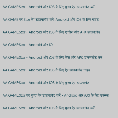
AA.GAME:Stor - Android और iOS के लिए मुफ्त ऐप डाउनलोड करें
AA.GAME पर Stor ऐप डाउनलोड करें: Android और iOS के लिए गाइड
AA.GAME:Stor - Android और iOS के लिए एक्सेस और APK डाउनलोड
AA.GAME:Stor - Android और iO
AA.GAME:Stor - Android और iOS के लिए ऐप्स और APK डाउनलोड करें
AA.GAME:Stor - Android और iOS के लिए ऐप डाउनलोड गाइड
AA.GAME:Stor - Android और iOS के लिए मुफ्त ऐप डाउनलोड
AA.GAME:Stor पर मुफ्त गेम डाउनलोड करें - Android और iOS के लिए एक्सेस
AA.GAME:Stor - Android और iOS के लिए मुफ्त ऐप डाउनलोड करें