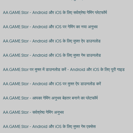
AA.GAME:Stor - Android और iOS के लिए सर्वश्रेष्ठ गेमिंग प्लेटफॉर्म
AA.GAME:Stor - Android और iOS पर गेमिंग का नया अनुभव
AA.GAME:Stor - Android और iOS के लिए मुफ्त ऐप डाउनलोड
AA.GAME:Stor - Android और iOS के लिए मुफ्त गेम डाउनलोड
AA.GAME:Stor पर मुफ्त में डाउनलोड करें - Android और iOS के लिए पूरी गाइड
AA.GAME:Stor - Android और iOS पर मुफ्त ऐप डाउनलोड करें
AA.GAME:Stor - आपका गेमिंग अनुभव बेहतर बनाने का प्लेटफॉर्म
AA.GAME:Stor - सर्वश्रेष्ठ गेमिंग अनुभव
AA.GAME:Stor - Android और iOS के लिए मुफ्त गेम एक्सेस