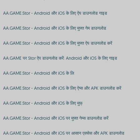
AA.GAME:Stor - Android और iOS के लिए ऐप डाउनलोड गाइड
AA.GAME:Stor - Android और iOS के लिए मुफ्त गेम डाउनलोड
AA.GAME:Stor - Android और iOS के लिए मुफ्त ऐप डाउनलोड करें
AA.GAME पर Stor ऐप डाउनलोड करें: Android और iOS के लिए गाइड
AA.GAME:Stor - Android और iOS के लि
AA.GAME:Stor - Android और iOS के लिए ऐप्स और APK डाउनलोड करें
AA.GAME:Stor - Android और iOS के लिए मुफ्
AA.GAME:Stor - Android और iOS पर मुफ्त गेम्स डाउनलोड करें
AA.GAME:Stor - Android और iOS पर आसान एक्सेस और APK डाउनलोड