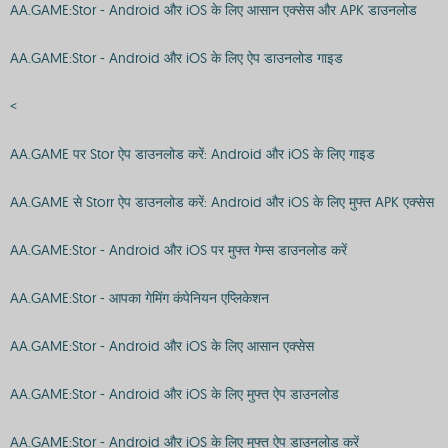
AA.GAME:Stor - Android और iOS के लिए आसान एक्सेस और APK डाउनलोड
AA.GAME:Stor - Android और iOS के लिए ऐप डाउनलोड गाइड
<
AA.GAME पर Stor ऐप डाउनलोड करें: Android और iOS के लिए गाइड
AA.GAME से Storr ऐप डाउनलोड करें: Android और iOS के लिए मुफ्त APK एक्सेस
AA.GAME:Stor - Android और iOS पर मुफ्त गेम्स डाउनलोड करें
AA.GAME:Stor - आपका गेमिंग कंपेनियन एप्लिकेशन
AA.GAME:Stor - Android और iOS के लिए आसान एक्सेस
AA.GAME:Stor - Android और iOS के लिए मुफ्त ऐप डाउनलोड
AA.GAME:Stor - Android और iOS के लिए मुफ्त ऐप डाउनलोड करें