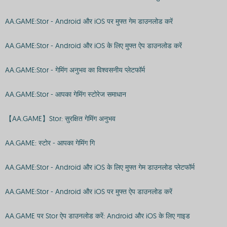
AA.GAME:Stor - Android और iOS पर मुफ्त गेम डाउनलोड करें
AA.GAME:Stor - Android और iOS के लिए मुफ्त ऐप डाउनलोड करें
AA.GAME:Stor - गेमिंग अनुभव का विश्वसनीय प्लेटफॉर्म
AA.GAME:Stor - आपका गेमिंग स्टोरेज समाधान
【AA.GAME】Stor: सुरक्षित गेमिंग अनुभव
AA.GAME: स्टोर - आपका गेमिंग गि
AA.GAME:Stor - Android और iOS के लिए मुफ्त गेम डाउनलोड प्लेटफॉर्म
AA.GAME:Stor - Android और iOS पर मुफ्त ऐप डाउनलोड करें
AA.GAME पर Stor ऐप डाउनलोड करें: Android और iOS के लिए गाइड