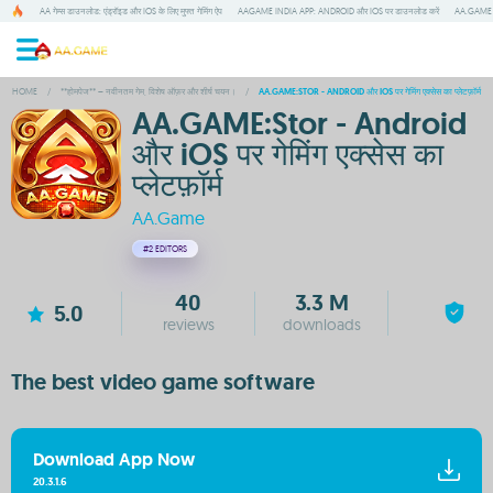
AA गेम्स डाउनलोड: एंड्रॉइड और IOS के लिए मुफ्त गेमिंग ऐप
AAGAME INDIA APP: ANDROID और IOS पर डाउनलोड करें
AA.GAME म
HOME
/
**होमपेज** – नवीनतम गेम, विशेष ऑफ़र और शीर्ष चयन।
/
AA.GAME:STOR - ANDROID और IOS पर गेमिंग एक्सेस का प्लेटफ़ॉर्म
AA.GAME:Stor - Android
और iOS पर गेमिंग एक्सेस का
प्लेटफ़ॉर्म
AA.Game
#2
EDITORS
40
3.3 M
5.0
reviews
downloads
The best video game software
Download App Now
20.3.1.6