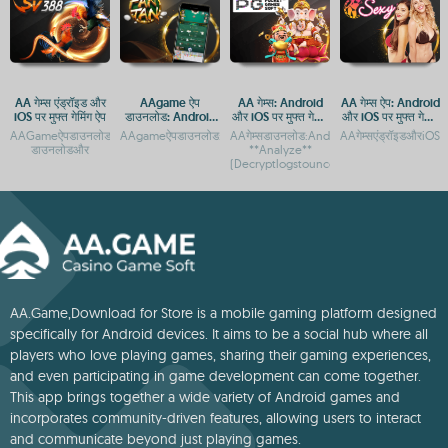
AA गेम्स एंड्रॉइड और
AAgame ऐप
AA गेम्स: Android
AA गेम्स ऐप: Android
iOS पर मुफ्त गेमिंग ऐप
डाउनलोड: Android
और iOS पर मुफ्त गेमिंग
और iOS पर मुफ्त गेमिंग
और iOS प्लेटफ़ॉर्म पर
का आनंद
का आनंद
AAGameऐपडाउनलोड:AndroidऔरiOSपरगेमिंगअनुभवAAगेम्सएंड्रॉइडऔरiOSपरमुफ्तगेमिंगएप्स|
AAgameऐपडाउनलोड:AndroidऔरiOSप्लेटफ़ॉर्मपरगेमिंगएक्सेसAAgameऐ
AAगेम्सडाउनलोड:AndroidऔरiOSपरमुफ्तगेमिंगएप्
AAगेम्सएंड्रॉइडऔरiOS
गेमिंग एक्सेस
डाउनलोडऔर
**Analyze**
(Decryptlogstouncovertheworld’sh
AA.Game,Download for Store is a mobile gaming platform designed
specifically for Android devices. It aims to be a social hub where all
players who love playing games, sharing their gaming experiences,
and even participating in game development can come together.
This app brings together a wide variety of Android games and
incorporates community-driven features, allowing users to interact
and communicate beyond just playing games.