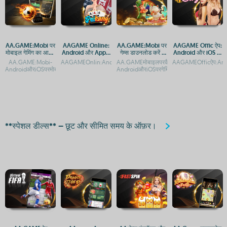
AA.GAME:Mobi पर
AAGAME Online:
AA.GAME:Mobi पर
AAGAME Offic ऐप:
मोबाइल गेमिंग का आनंद
Android और Apple
गेम्स डाउनलोड करें -
Android और iOS पर
लें - Android और
के लिए एक्सेस गाइड
Android और iOS के
डाउनलोड करें
AA.GAME:Mobi-
AAGAMEOnlin:AndroidaurApplekeliyeAPPaurAPKएक्सेसAAGA
AA.GAMEमोबाइलपरकैसेएक्सेसकरें:Android
AAGAMEOfficऐप:Andr
iOS के लिए एक्सेस करें
लिए ऐप एक्सेस
AndroidऔरiOSपरमोबाइलगेमिंगकाबेहतरीनप्लेटफॉर्मAA.GAME:Mobiपरमोबाइलगेमिंगकाआन
AndroidऔरiOSपरगेमिंगऐप्सकाएक्
**स्पेशल डील्स** – छूट और सीमित समय के ऑफ़र।