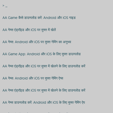
> _
AA Game कैसे डाउनलोड करें: Android और iOS गाइड
AA गेम्स एंड्रॉइड और iOS पर मुफ्त में खेलें
AA गेम्स: Android और iOS पर मुफ्त गेमिंग का अनुभव
AA Game App: Android और iOS के लिए मुफ्त डाउनलोड
AA गेम्स एंड्रॉइड और iOS पर मुफ्त में खेलने के लिए डाउनलोड करें
AA गेम्स: Android और iOS पर मुफ्त गेमिंग ऐप्स
AA गेम्स एंड्रॉइड और iOS पर मुफ्त में खेलने के लिए डाउनलोड करें
AA गेम्स डाउनलोड करें: Android और iOS के लिए मुफ्त गेमिंग ऐप