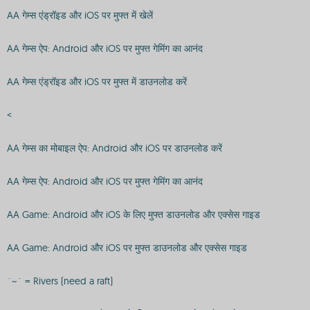
AA गेम्स एंड्रॉइड और iOS पर मुफ्त में खेलें
AA गेम्स ऐप: Android और iOS पर मुफ्त गेमिंग का आनंद
AA गेम्स एंड्रॉइड और iOS पर मुफ्त में डाउनलोड करें
<
AA गेम्स का मोबाइल ऐप: Android और iOS पर डाउनलोड करें
AA गेम्स ऐप: Android और iOS पर मुफ्त गेमिंग का आनंद
AA Game: Android और iOS के लिए मुफ्त डाउनलोड और एक्सेस गाइड
AA Game: Android और iOS पर मुफ्त डाउनलोड और एक्सेस गाइड
`~` = Rivers (need a raft)