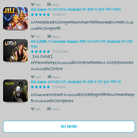
853
Reply
AA Game एप्प डाउनलोड: Android और iOS पर मुफ्त गेमिंग एक्सेस
1771867017
AAगेम्सएंड्रॉइडऔरiOSपरमुफ्तमेंडाउनलोडकरनेकेलिएउपलब्धहैंAAगेम्सऐप:Andr
oidऔरiOSपरमुफ्तगेमि
870
Reply
AA.GAME पर Genshin Impact APK डाउनलोड करें: Android और iOS
गाइड
1772007200
【AA.GAME】
APPडाउनलोडगाइड:AndroidऔरiOSप्लेटफ़ॉर्मएक्सेसAA.GAMEऐपडाउनलोड:
AndroidऔरiOSप्लेटफ
540
Reply
AA Game डाउनलोड करें: Android और iOS के लिए मुफ्त गेमिंग ऐप
1772112041
AAGameडाउनलोडकरें:AndroidऔरiOSकेलिएमुफ्तगेमिंगऐपAAगेम्सकामोबाइल
ऐप:AndroidऔरiOSपरमुफ्तडाउ
693
Reply
SEE MORE