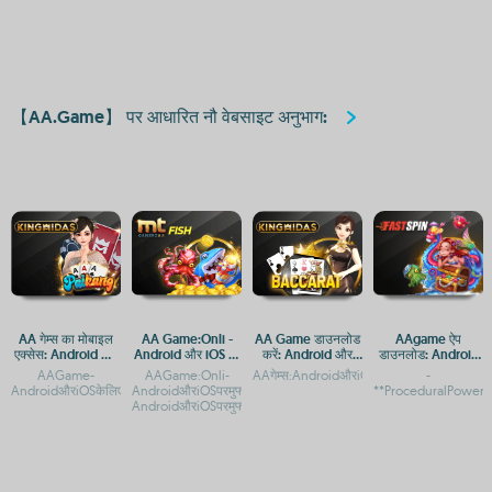
【AA.Game】 पर आधारित नौ वेबसाइट अनुभाग:
AA गेम्स का मोबाइल
AA Game:Onli -
AA Game डाउनलोड
AAgame ऐप
एक्सेस: Android और
Android और iOS पर
करें: Android और
डाउनलोड: Android
iOS ऐप्स
मुफ्त गेमिंग एप्लिकेशन
iOS के लिए मुफ्त ऐप
और iOS प्लेटफ़ॉर्म पर
AAGame-
AAGame:Onli-
AAगेम्स:AndroidऔरiOSपरमुफ्तगेमिंगकाआनंदAAगेम
-
एक्सेस
गेमिंग एक्सेस
AndroidऔरiOSकेलिएमुफ्तडाउनलोडऔरगेमिंगअनुभवAAगेम्सडाउनलोड:AndroidऔरiOSपरमुफ्तगेमिं
AndroidऔरiOSपरमुफ्तगेमिंगएपAAGame:Onli-
**ProceduralPowerS
AndroidऔरiOSपरमुफ्तगेमिंगएपAAGame:Onl