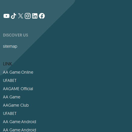
DISCOVER US
sitemap
LINK
AA Game:Online
UFABET
AAGAME Official
AA Game
AAGame Club
UFABET
AA Game:Android
AA Game:Android