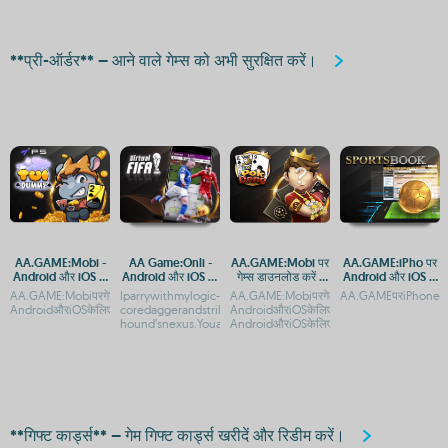
**प्री-ऑर्डर** – आने वाले गेम्स को अभी सुरक्षित करें।
AA.GAME:Mobi -
AA Game:Onli -
AA.GAME:Mobi पर
AA.GAME:iPho पर
Android और iOS के
Android और iOS पर
गेम्स डाउनलोड करें -
Android और iOS के
लिए आसान एक्सेस और
मुफ्त गेमिंग एप्प
Android और iOS के
लिए मोबाइल गेम्स
AA.GAME:Mobiपरगेमिंगऐप्सकाआनंदलें-
Iparrywithmylogic-
AA.GAME:Mobiपरगेम्सडाउनलोडकरें-
AA.GAMEपरiPhoneकेल
APK डाउनलोड
लिए मुफ्त APP
डाउनलोड करें
AndroidऔरiOSकेलिएएक्सेसAA.GAME:MobiपरAndroidऔरiOSकेलिए
coredaggerandstrikeattheglitch-
AndroidऔरiOSकेलिएएक्सेसAA.GAME:Mobi-
hound’snexus.Youareinvisiblewhilestatio
AndroidऔरiOSकेलिएआसान
**गिफ्ट कार्ड्स** – गेम गिफ्ट कार्ड्स खरीदें और रिडीम करें।