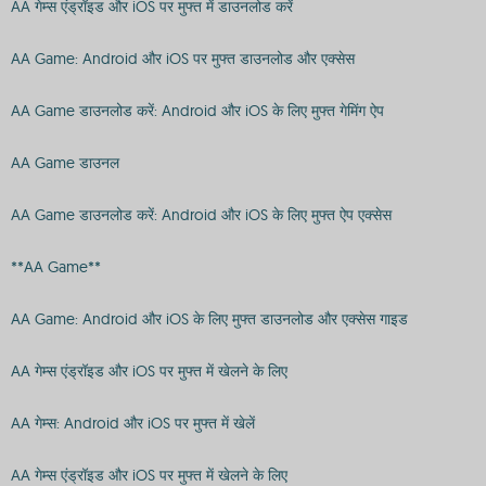
AA गेम्स एंड्रॉइड और iOS पर मुफ्त में डाउनलोड करें
AA Game: Android और iOS पर मुफ्त डाउनलोड और एक्सेस
AA Game डाउनलोड करें: Android और iOS के लिए मुफ्त गेमिंग ऐप
AA Game डाउनल
AA Game डाउनलोड करें: Android और iOS के लिए मुफ्त ऐप एक्सेस
**AA Game**
AA Game: Android और iOS के लिए मुफ्त डाउनलोड और एक्सेस गाइड
AA गेम्स एंड्रॉइड और iOS पर मुफ्त में खेलने के लिए
AA गेम्स: Android और iOS पर मुफ्त में खेलें
AA गेम्स एंड्रॉइड और iOS पर मुफ्त में खेलने के लिए