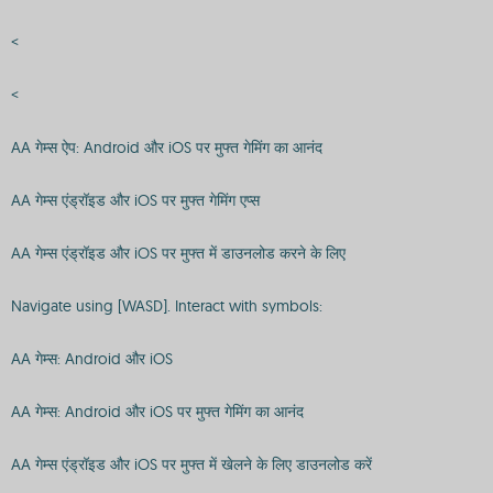
<
<
AA गेम्स ऐप: Android और iOS पर मुफ्त गेमिंग का आनंद
AA गेम्स एंड्रॉइड और iOS पर मुफ्त गेमिंग एप्स
AA गेम्स एंड्रॉइड और iOS पर मुफ्त में डाउनलोड करने के लिए
Navigate using [WASD]. Interact with symbols:
AA गेम्स: Android और iOS
AA गेम्स: Android और iOS पर मुफ्त गेमिंग का आनंद
AA गेम्स एंड्रॉइड और iOS पर मुफ्त में खेलने के लिए डाउनलोड करें