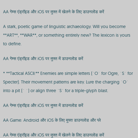
AA गेम्स एंड्रॉइड और iOS पर मुफ्त में खेलने के लिए डाउनलोड करें
A stark, poetic game of linguistic archaeology. Will you become
**ART**, **WAR**, or something entirely new? The lexicon is yours
to define.
AA गेम्स एंड्रॉइड और iOS पर मुफ्त में डाउनलोड करें
* **Tactical ASCII:** Enemies are simple letters (`O` for Ogre, `S` for
Specter). Their movement patterns are key. Lure the charging `O`
into a pit (` `) or align three `S` for a triple-glyph blast.
AA गेम्स एंड्रॉइड और iOS पर मुफ्त में डाउनलोड करें
AA Game: Android और iOS के लिए मुफ्त डाउनलोड और प्ले
AA गेम्स एंड्रॉइड और iOS पर मुफ्त में खेलने के लिए डाउनलोड करें