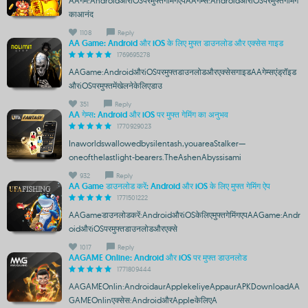
AAगेम:AndroidऔरiOSपरमुफ्तगेमिंगएपAAगेम्स:AndroidऔरiOSपरमुफ्तगेमिंग
काआनंद
1108
Reply
AA Game: Android और iOS के लिए मुफ्त डाउनलोड और एक्सेस गाइड
1769695278
AAGame:AndroidऔरiOSपरमुफ्तडाउनलोडऔरएक्सेसगाइडAAगेम्सएंड्रॉइड
औरiOSपरमुफ्तमेंखेलनेकेलिएडाउ
351
Reply
AA गेम्स: Android और iOS पर मुफ्त गेमिंग का अनुभव
1770929023
Inaworldswallowedbysilentash,youareaStalker—
oneofthelastlight-bearers.TheAshenAbyssisami
932
Reply
AA Game डाउनलोड करें: Android और iOS के लिए मुफ्त गेमिंग ऐप
1771501222
AAGameडाउनलोडकरें:AndroidऔरiOSकेलिएमुफ्तगेमिंगएपAAGame:Andr
oidऔरiOSपरमुफ्तडाउनलोडऔरएक्से
1017
Reply
AAGAME Online: Android और iOS पर मुफ्त डाउनलोड
1771809444
AAGAMEOnlin:AndroidaurApplekeliyeAppaurAPKDownloadAA
GAMEOnlinएक्सेस:AndroidऔरAppleकेलिएA