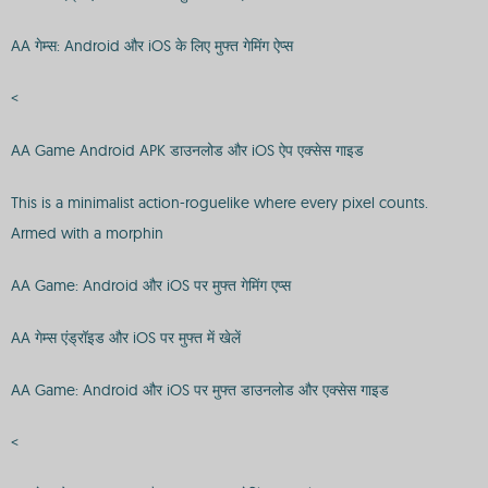
AA गेम्स: Android और iOS के लिए मुफ्त गेमिंग ऐप्स
<
AA Game Android APK डाउनलोड और iOS ऐप एक्सेस गाइड
This is a minimalist action-roguelike where every pixel counts.
Armed with a morphin
AA Game: Android और iOS पर मुफ्त गेमिंग एप्स
AA गेम्स एंड्रॉइड और iOS पर मुफ्त में खेलें
AA Game: Android और iOS पर मुफ्त डाउनलोड और एक्सेस गाइड
<