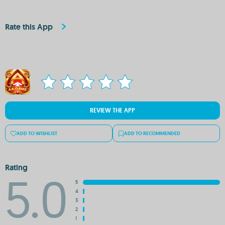
Rate this App
REVIEW THE APP
ADD TO WISHLIST
ADD TO RECOMMENDED
Rating
5.0
5
4
3
2
1