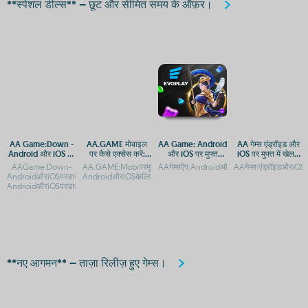
**स्पेशल डील्स** – छूट और सीमित समय के ऑफ़र।
AA Game:Down -
AA.GAME मोबाइल
AA Game: Android
AA गेम्स एंड्रॉइड और
Android और iOS पर
पर कैसे एक्सेस करें:
और iOS पर मुफ्त
iOS पर मुफ्त में खेलने
डाउनलोड और एक्सेस
Android और iOS
डाउनलोड और एक्सेस
के लिए डाउनलोड करें
AAGame:Down-
AA.GAME:Mobiपरमुफ्तमेंडाउनलोडकरें-
AAगेम्सऐप:AndroidऔरiOSपरमुफ्तगेमिंगकाआनंदAA
AAगेम्स:एंड्रॉइडऔरi
गाइड
गाइड
गाइड
AndroidऔरiOSपरडाउनलोडकरेंAAGame:Down-
AndroidऔरiOSकेलिएऐपएक्सेसAA.GAMEमोबाइलगेमिंगप्लेटफॉर्म
AndroidऔरiOSपरडाउनलोडऔरएक्सेसगाइडAAGame
**नए आगमन** – ताज़ा रिलीज़ हुए गेम्स।