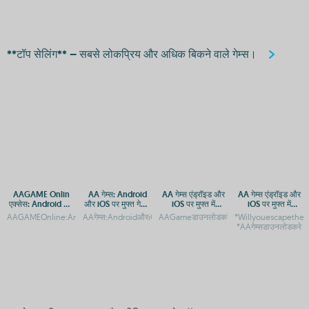
**टॉप सेलिंग** – सबसे लोकप्रिय और अधिक बिकने वाले गेम्स।
AAGAME Onlin
AA गेम्स: Android
AA गेम्स एंड्रॉइड और
AA गेम्स एंड्रॉइड और
एक्सेस: Android और
और iOS पर मुफ्त गेमिंग
iOS पर मुफ्त में
iOS पर मुफ्त में
Apple के लिए APP
एप्स और APK
डाउनलोड करें
डाउनलोड करें
AAGAMEOnline:AndroidऔरAppleडिवाइसपरएक्सेसकरेंAAGAMEOnlinएक्सेस:Androidऔर
AAगेम्स:AndroidऔरiOSपरमुफ्तगेमिंगकाआनंदAAGameडाउनलोडकरें:Andr
AAGameडाउनलोडकरें:AndroidऔरiOSकेलिएमुफ्तगे
*Willyouescapethed
और APK
डाउनलोड
*AAगेम्सडाउनलोडकरे