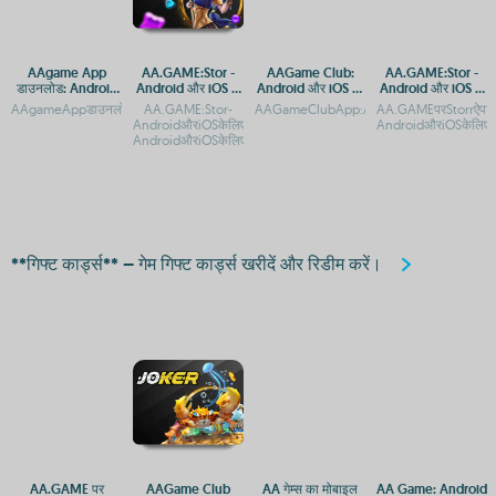
AAgame App
AA.GAME:Stor -
AAGame Club:
AA.GAME:Stor -
डाउनलोड: Android
Android और iOS के
Android और iOS पर
Android और iOS के
और iOS के लिए गेमिंग
लिए आसान एक्सेस और
मुफ्त डाउनलोड और
लिए मुफ्त गेम डाउनलोड
AAgameAppडाउनलोड:AndroidऔरiOSप्लेटफ़ॉर्मपरगेमिंगएक्सेसAAgameAppडाउनलोड:Androi
AA.GAME:Stor-
AAGameClubApp:AndroidऔरiOSप्लेटफ़ॉर्मपर
AA.GAMEपरStorrऐपडाउ
प्लेटफॉर्म
APK डाउनलोड
एक्सेस
AndroidऔरiOSकेलिएऐपडाउनलोडकरेंAA.GAME:Stor-
AndroidऔरiOSकेलि
AndroidऔरiOSकेलिएमुफ्तगेमडाउनलोड
**गिफ्ट कार्ड्स** – गेम गिफ्ट कार्ड्स खरीदें और रिडीम करें।
AA.GAME पर
AAGame Club
AA गेम्स का मोबाइल
AA Game: Android