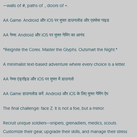
—walls of #, paths of ., doors of +.
AA Game: Android और iOS पर मुफ्त डाउनलोड और एक्सेस गाइड
AA गेम्स: Android और iOS पर मुफ्त गेमिंग का आनंद
*Reignite the Cores. Master the Glyphs. Outsmart the Night.*
A minimalist text-based adventure where every choice is a letter.
AA गेम्स एंड्रॉइड और iOS पर मुफ्त में डाउनलो
AA Game डाउनलोड करें: Android और iOS के लिए मुफ्त गेमिंग ऐप
The final challenge: face Z. It is not a foe, but a mirror.
Recruit unique soldiers—snipers, grenadiers, medics, scouts.
Customize their gear, upgrade their skills, and manage their stress