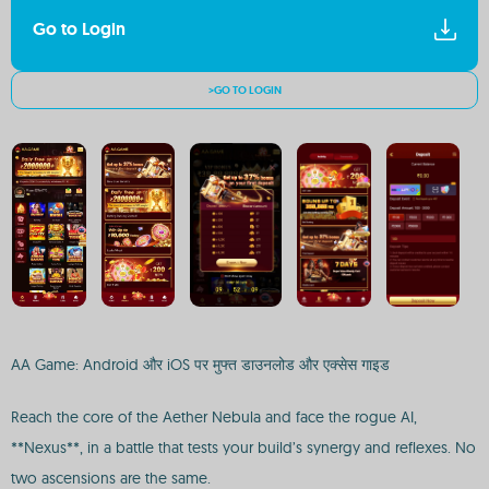
Go to Login
>GO TO LOGIN
AA Game: Android और iOS पर मुफ्त डाउनलोड और एक्सेस गाइड
Reach the core of the Aether Nebula and face the rogue AI,
**Nexus**, in a battle that tests your build’s synergy and reflexes. No
two ascensions are the same.