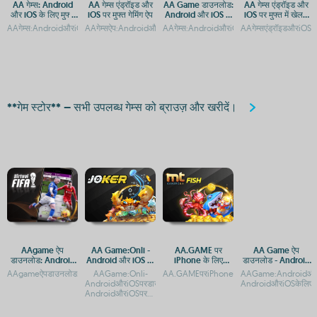
AA गेम्स: Android
AA गेम्स एंड्रॉइड और
AA Game डाउनलोड:
AA गेम्स एंड्रॉइड और
और iOS के लिए मुफ्त
iOS पर मुफ्त गेमिंग ऐप
Android और iOS के
iOS पर मुफ्त में खेलने
गेमिंग ऐप्स
लिए मुफ्त गेमिंग एप
के लिए डाउनलोड करें
AAगेम्स:AndroidऔरiOSपरमुफ्तगेमिंगकाआनंदAAगेम्सएंड्रॉइडऔरiOSपरमुफ्तमेंडाउनलोडकरेंAAगेम्सए
AAगेम्सऐप:AndroidऔरiOSपरमुफ्तगेमिंगकाआनंदAAगेम्सऐप:AndroidऔरiOSप
AAगेम्स:AndroidऔरiOSपरमुफ्तगेमिंगकाआनंदAAग
AAगेम्सएंड्रॉइडऔरiOSपरम
**गेम स्टोर** – सभी उपलब्ध गेम्स को ब्राउज़ और खरीदें।
AAgame ऐप
AA Game:Onli -
AA.GAME पर
AA Game ऐप
डाउनलोड: Android
Android और iOS पर
iPhone के लिए
डाउनलोड - Android
और iOS प्लेटफ़ॉर्म पर
मुफ्त गेमिंग एपीके
Android ऐप्स कैसे
और iOS प्लेटफ़ॉर्म पर
AAgameऐपडाउनलोड:AndroidऔरiOSप्लेटफ़ॉर्मपरगेमिंगएक्सेसAAgameऐपडाउनलोड:AndroidऔरiO
AAGame:Onli-
AA.GAMEपरiPhoneकेलिएAndroidऐप्सकैसेडा
AAGame:AndroidऔरiO
गेमिंग एक्सेस
डाउनलोड करें
मुफ्त गेमिंग
AndroidऔरiOSपरडाउनलोडAAGame:Onli-
AndroidऔरiOSकेलिएम
AndroidऔरiOSपरमुफ्तगेमिंगऐपAAGame:Onli-
Andr