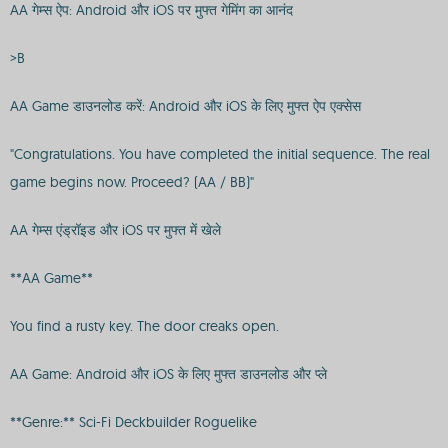
AA गेम्स ऐप: Android और iOS पर मुफ्त गेमिंग का आनंद
>B
AA Game डाउनलोड करें: Android और iOS के लिए मुफ्त ऐप एक्सेस
"Congratulations. You have completed the initial sequence. The real
game begins now. Proceed? (AA / BB)"
AA गेम्स एंड्रॉइड और iOS पर मुफ्त में खेले
**AA Game**
You find a rusty key. The door creaks open.
AA Game: Android और iOS के लिए मुफ्त डाउनलोड और प्ले
**Genre:** Sci-Fi Deckbuilder Roguelike