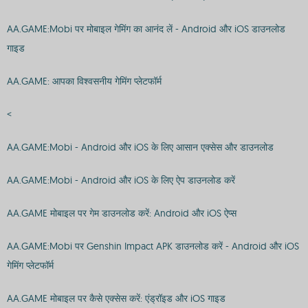
AA.GAME:Mobi पर मोबाइल गेमिंग का आनंद लें - Android और iOS डाउनलोड
गाइड
AA.GAME: आपका विश्वसनीय गेमिंग प्लेटफॉर्म
<
AA.GAME:Mobi - Android और iOS के लिए आसान एक्सेस और डाउनलोड
AA.GAME:Mobi - Android और iOS के लिए ऐप डाउनलोड करें
AA.GAME मोबाइल पर गेम डाउनलोड करें: Android और iOS ऐप्स
AA.GAME:Mobi पर Genshin Impact APK डाउनलोड करें - Android और iOS
गेमिंग प्लेटफॉर्म
AA.GAME मोबाइल पर कैसे एक्सेस करें: एंड्रॉइड और iOS गाइड