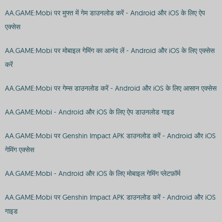
AA.GAME:Mobi पर मुफ्त में गेम डाउनलोड करें - Android और iOS के लिए ऐप
एक्सेस
AA.GAME:Mobi पर मोबाइल गेमिंग का आनंद लें - Android और iOS के लिए एक्सेस
करें
AA.GAME:Mobi पर गेम्स डाउनलोड करें - Android और iOS के लिए आसान एक्सेस
AA.GAME:Mobi - Android और iOS के लिए ऐप डाउनलोड गाइड
AA.GAME:Mobi पर Genshin Impact APK डाउनलोड करें - Android और iOS
गेमिंग एक्सेस
AA.GAME:Mobi - Android और iOS के लिए मोबाइल गेमिंग प्लेटफ़ॉर्म
AA.GAME:Mobi पर Genshin Impact APK डाउनलोड करें - Android और iOS
गाइड