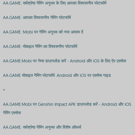
AA.GAME: सर्वश्रेष्ठ गेमिंग अनुभव के लिए आपका विश्वसनीय प्लेटफॉर्म
AA.GAME: आपका विश्वसनीय गेमिंग प्लेटफॉर्म
AA.GAME: Mobi पर गेमिंग अनुभव को नया आयाम दें
AA.GAME: मोबाइल गेमिंग का विश्वसनीय प्लेटफॉर्म
AA.GAME:Mobi पर गेम्स डाउनलोड करें - Android और iOS के लिए ऐप एक्सेस
AA.GAME मोबाइल गेमिंग प्लेटफॉर्म: Android और iOS पर एक्सेस गाइड
<
AA.GAME:Mobi पर Genshin Impact APK डाउनलोड करें - Android और iOS
गेमिंग एक्सेस
AA.GAME: सर्वश्रेष्ठ गेमिंग अनुभव और विशेष ऑफर्स