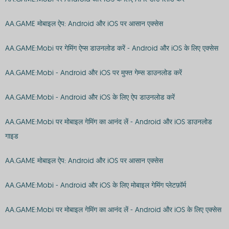
AA.GAME मोबाइल ऐप: Android और iOS पर आसान एक्सेस
AA.GAME:Mobi पर गेमिंग ऐप्स डाउनलोड करें - Android और iOS के लिए एक्सेस
AA.GAME:Mobi - Android और iOS पर मुफ्त गेम्स डाउनलोड करें
AA.GAME:Mobi - Android और iOS के लिए ऐप डाउनलोड करें
AA.GAME:Mobi पर मोबाइल गेमिंग का आनंद लें - Android और iOS डाउनलोड
गाइड
AA.GAME मोबाइल ऐप: Android और iOS पर आसान एक्सेस
AA.GAME:Mobi - Android और iOS के लिए मोबाइल गेमिंग प्लेटफ़ॉर्म
AA.GAME:Mobi पर मोबाइल गेमिंग का आनंद लें - Android और iOS के लिए एक्सेस