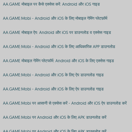
AA.GAME मोबाइल पर कैसे एक्सेस करें: Android और iOS गाइड
AA.GAME:Mobi - Android और iOS के लिए मोबाइल गेमिंग प्लेटफ़ॉर्म
AA.GAME मोबाइल ऐप: Android और iOS पर डाउनलोड व एक्सेस गाइड
AA.GAME:Mobi - Android और iOS के लिए आधिकारिक APP डाउनलोड
AA.GAME मोबाइल गेमिंग प्लेटफॉर्म: Android और iOS के लिए एक्सेस गाइड
AA.GAME:Mobi - Android और iOS के लिए ऐप डाउनलोड गाइड
AA.GAME:Mobi - Android और iOS के लिए ऐप डाउनलोड गाइड
AA.GAME:Mobi पर आसानी से एक्सेस करें - Android और iOS ऐप डाउनलोड करें
AA.GAME:Mobi पर Android और iOS के लिए APK डाउनलोड करें
AA.GAME:Mobi पर Android और iOS के लिए APK डाउनलोड करें