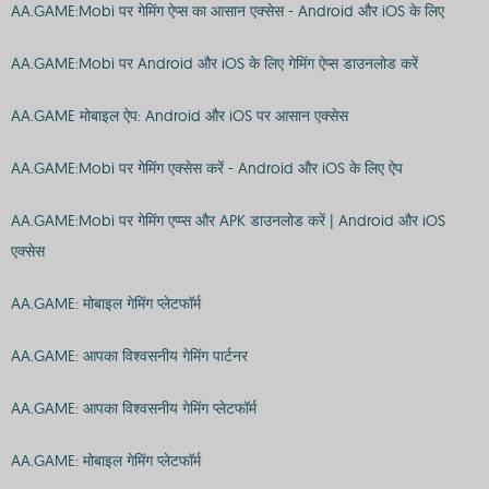
AA.GAME:Mobi पर गेमिंग ऐप्स का आसान एक्सेस - Android और iOS के लिए
AA.GAME:Mobi पर Android और iOS के लिए गेमिंग ऐप्स डाउनलोड करें
AA.GAME मोबाइल ऐप: Android और iOS पर आसान एक्सेस
AA.GAME:Mobi पर गेमिंग एक्सेस करें - Android और iOS के लिए ऐप
AA.GAME:Mobi पर गेमिंग एप्प्स और APK डाउनलोड करें | Android और iOS
एक्सेस
AA.GAME: मोबाइल गेमिंग प्लेटफॉर्म
AA.GAME: आपका विश्वसनीय गेमिंग पार्टनर
AA.GAME: आपका विश्वसनीय गेमिंग प्लेटफॉर्म
AA.GAME: मोबाइल गेमिंग प्लेटफॉर्म