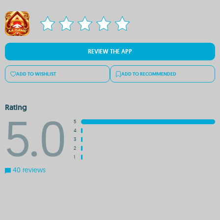
REVIEW THE APP
ADD TO WISHLIST
ADD TO RECOMMENDED
Rating
5.0
5
4
3
2
1
40 reviews