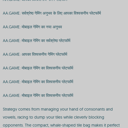
AA.GAME: सर्वश्रेष्ठ गेमिंग अनुभव के लिए आपका विश्वसनीय प्लेटफॉर्म
AA.GAME: मोबाइल गेमिंग का नया अनुभव
AA.GAME: मोबाइल गेमिंग का सर्वश्रेष्ठ प्लेटफॉर्म
AA.GAME: आपका विश्वसनीय गेमिंग प्लेटफॉर्म
AA.GAME: मोबाइल गेमिंग का विश्वसनीय प्लेटफॉर्म
AA.GAME: मोबाइल गेमिंग का विश्वसनीय प्लेटफॉर्म
AA.GAME: मोबाइल गेमिंग का विश्वसनीय प्लेटफॉर्म
Strategy comes from managing your hand of consonants and
vowels, racing to dump your tiles while cleverly blocking
opponents. The compact, whale-shaped tile bag makes it perfect