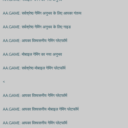
AA.GAME: सर्वश्रेष्ठ गेमिंग अनुभव के लिए आपका गंतव्य
AA.GAME: सर्वश्रेष्ठ गेमिंग अनुभव के लिए गाइड
AA.GAME: आपका विश्वसनीय गेमिंग प्लेटफॉर्म
AA.GAME: मोबाइल गेमिंग का नया अनुभव
AA.GAME: सर्वश्रेष्ठ मोबाइल गेमिंग प्लेटफॉर्म
<
AA.GAME: आपका विश्वसनीय गेमिंग प्लेटफॉर्म
AA.GAME: आपका विश्वसनीय मोबाइल गेमिंग प्लेटफॉर्म
AA.GAME: आपका विश्वसनीय गेमिंग प्लेटफॉर्म