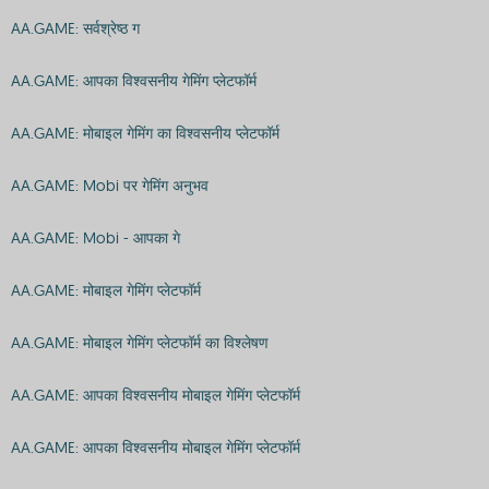
AA.GAME: सर्वश्रेष्ठ ग
AA.GAME: आपका विश्वसनीय गेमिंग प्लेटफॉर्म
AA.GAME: मोबाइल गेमिंग का विश्वसनीय प्लेटफॉर्म
AA.GAME: Mobi पर गेमिंग अनुभव
AA.GAME: Mobi - आपका गे
AA.GAME: मोबाइल गेमिंग प्लेटफॉर्म
AA.GAME: मोबाइल गेमिंग प्लेटफॉर्म का विश्लेषण
AA.GAME: आपका विश्वसनीय मोबाइल गेमिंग प्लेटफॉर्म
AA.GAME: आपका विश्वसनीय मोबाइल गेमिंग प्लेटफॉर्म