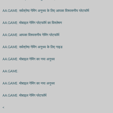
AA.GAME: सर्वश्रेष्ठ गेमिंग अनुभव के लिए आपका विश्वसनीय प्लेटफॉर्म
AA.GAME: मोबाइल गेमिंग प्लेटफॉर्म का विश्लेषण
AA.GAME: आपका विश्वसनीय गेमिंग प्लेटफॉर्म
AA.GAME: सर्वश्रेष्ठ गेमिंग अनुभव के लिए गाइड
AA.GAME: मोबाइल गेमिंग का नया अनुभव
AA.GAME:
AA.GAME: मोबाइल गेमिंग का नया अनुभव
AA.GAME: मोबाइल गेमिंग प्लेटफॉर्म
<