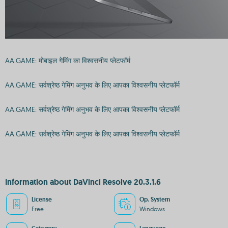
AA.GAME: मोबाइल गेमिंग का विश्वसनीय प्लेटफॉर्म
AA.GAME: सर्वश्रेष्ठ गेमिंग अनुभव के लिए आपका विश्वसनीय प्लेटफॉर्म
AA.GAME: सर्वश्रेष्ठ गेमिंग अनुभव के लिए आपका विश्वसनीय प्लेटफॉर्म
AA.GAME: सर्वश्रेष्ठ गेमिंग अनुभव के लिए आपका विश्वसनीय प्लेटफॉर्म
Information about DaVinci Resolve 20.3.1.6
License
Op. System
Free
Windows