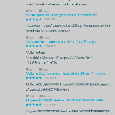
oneofthelastlight-bearers.TheAshenAbyssisami
932
Reply
AA गेम्स एंड्रॉइड और iOS पर मुफ्त में खेलने के लिए डाउनलोड करें
1771268583
AAGameडाउनलोडकरें:AndroidऔरiOSकेलिएमुफ्तऐपएक्सेसAAGameकैसे
डाउनलोडकरें:AndroidऔरiOSगाइडAA
630
Reply
AA Game:Funn - Android और iOS पर मज़ेदार गेमिंग अनुभव
1771449165
AAGame:Funn-
AndroidऔरiOSपरमज़ेदारगेमिंगअनुभवAAAAGame:Funn-
मज़ेदारगेमिंगकानयाप्लेटफ़ॉर्मA
501
Reply
AAGame Club ऐप डाउनलोड - Android और iOS प्लेटफ़ॉर्म पर एक्सेस
1771830892
AAGameClubएप्पडाउनलोड:AndroidऔरiOSप्लेटफ़ॉर्मगाइडAAGameClu
bApp:AndroidऔरiOSकेलिएमुफ्तडाउ
468
Reply
AAgame ऐप डाउनलोड: Android और iOS प्लेटफ़ॉर्म पर गेमिंग एक्सेस
1772334624
AAgameमोबाइलगेमिंगप्लेटफॉर्म:AndroidऔरiOSपरडाउनलोडवएक्सेसगाइडA