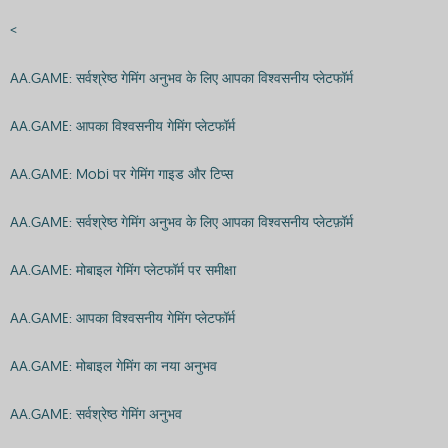
<
AA.GAME: सर्वश्रेष्ठ गेमिंग अनुभव के लिए आपका विश्वसनीय प्लेटफॉर्म
AA.GAME: आपका विश्वसनीय गेमिंग प्लेटफॉर्म
AA.GAME: Mobi पर गेमिंग गाइड और टिप्स
AA.GAME: सर्वश्रेष्ठ गेमिंग अनुभव के लिए आपका विश्वसनीय प्लेटफ़ॉर्म
AA.GAME: मोबाइल गेमिंग प्लेटफॉर्म पर समीक्षा
AA.GAME: आपका विश्वसनीय गेमिंग प्लेटफॉर्म
AA.GAME: मोबाइल गेमिंग का नया अनुभव
AA.GAME: सर्वश्रेष्ठ गेमिंग अनुभव