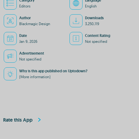
Category
Language
Editors
English
Author
Downloads
Blackmagic Design
3,250,119
Date
Content Rating
Jan 9, 2026
Not specified
Advertisement
Not specified
Why is this app published on Uptodown?
(More information)
Rate this App