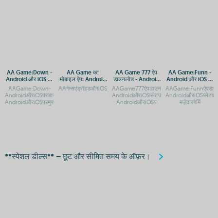
AA Game:Down -
AA Game का
AA Game 777 ऐप
AA Game:Funn -
Android और iOS पर
मोबाइल ऐप: Android
डाउनलोड - Android
Android और iOS पर
डाउनलोड और एक्सेस
और iOS पर डाउनलोड
और iOS प्लेटफ़ॉर्म पर
मुफ्त डाउनलोड और
AAGame:Down-
AAगेम्सएंड्रॉइडऔरiOSपरमुफ्तमेंडाउनलोडकरेंAAगेम्सएंड्रॉइडऔरiOSपरमुफ्त
AAGame777ऐपडाउनलोड-
AAGame:Funnऐपडाउ
गाइड
करें
गेमिंग एक्सेस
एक्सेस
AndroidऔरiOSपरडाउनलोडकरेंAAGame:Down-
AndroidऔरiOSप्लेटफ़ॉर्मपरगेमिंगएक्सेसAAGa
AndroidऔरiOSप्लेटफ़ॉ
AndroidऔरiOSपरमुफ्तडाउनलोडऔरइंस्टॉलगाइड
AndroidऔरiOSप
मज़ेदारगेमिं
**स्पेशल डील्स** – छूट और सीमित समय के ऑफ़र।