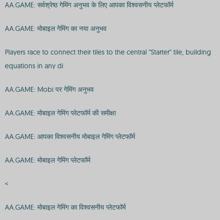
AA.GAME: सर्वश्रेष्ठ गेमिंग अनुभव के लिए आपका विश्वसनीय प्लेटफॉर्म
AA.GAME: मोबाइल गेमिंग का नया अनुभव
Players race to connect their tiles to the central "Starter" tile, building
equations in any di
AA.GAME: Mobi पर गेमिंग अनुभव
AA.GAME: मोबाइल गेमिंग प्लेटफॉर्म की समीक्षा
AA.GAME: आपका विश्वसनीय मोबाइल गेमिंग प्लेटफॉर्म
AA.GAME: मोबाइल गेमिंग प्लेटफॉर्म
<
AA.GAME: मोबाइल गेमिंग का विश्वसनीय प्लेटफॉर्म