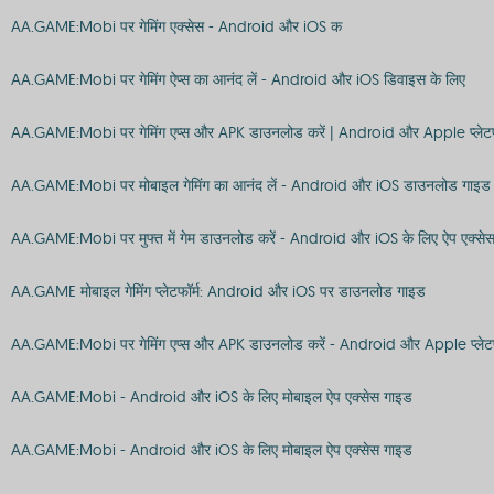
AA.GAME:Mobi पर गेमिंग एक्सेस - Android और iOS क
AA.GAME:Mobi पर गेमिंग ऐप्स का आनंद लें - Android और iOS डिवाइस के लिए
AA.GAME:Mobi पर गेमिंग एप्स और APK डाउनलोड करें | Android और Apple प्लेटफ़
AA.GAME:Mobi पर मोबाइल गेमिंग का आनंद लें - Android और iOS डाउनलोड गाइड
AA.GAME:Mobi पर मुफ्त में गेम डाउनलोड करें - Android और iOS के लिए ऐप एक्से
AA.GAME मोबाइल गेमिंग प्लेटफॉर्म: Android और iOS पर डाउनलोड गाइड
AA.GAME:Mobi पर गेमिंग एप्स और APK डाउनलोड करें - Android और Apple प्लेटफ़ॉ
AA.GAME:Mobi - Android और iOS के लिए मोबाइल ऐप एक्सेस गाइड
AA.GAME:Mobi - Android और iOS के लिए मोबाइल ऐप एक्सेस गाइड