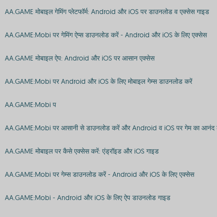
AA.GAME मोबाइल गेमिंग प्लेटफॉर्म: Android और iOS पर डाउनलोड व एक्सेस गाइड
AA.GAME:Mobi पर गेमिंग ऐप्स डाउनलोड करें - Android और iOS के लिए एक्सेस
AA.GAME मोबाइल ऐप: Android और iOS पर आसान एक्सेस
AA.GAME:Mobi पर Android और iOS के लिए मोबाइल गेम्स डाउनलोड करें
AA.GAME:Mobi प
AA.GAME:Mobi पर आसानी से डाउनलोड करें और Android व iOS पर गेम का आनंद ल
AA.GAME मोबाइल पर कैसे एक्सेस करें: एंड्रॉइड और iOS गाइड
AA.GAME:Mobi पर गेम्स डाउनलोड करें - Android और iOS के लिए एक्सेस
AA.GAME:Mobi - Android और iOS के लिए ऐप डाउनलोड गाइड