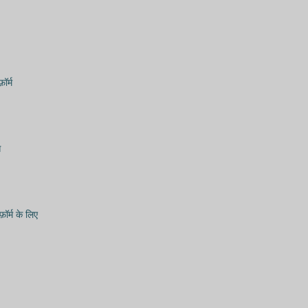
ॉर्म
स
र्म के लिए