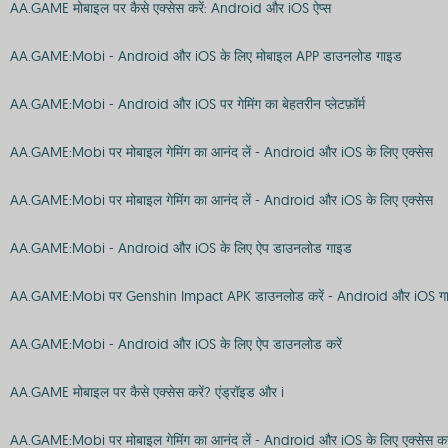
AA.GAME मोबाइल पर कैसे एक्सेस करें: Android और iOS ऐप्स
AA.GAME:Mobi - Android और iOS के लिए मोबाइल APP डाउनलोड गाइड
AA.GAME:Mobi - Android और iOS पर गेमिंग का बेहतरीन प्लेटफ़ॉर्म
AA.GAME:Mobi पर मोबाइल गेमिंग का आनंद लें - Android और iOS के लिए एक्सेस
AA.GAME:Mobi पर मोबाइल गेमिंग का आनंद लें - Android और iOS के लिए एक्सेस
AA.GAME:Mobi - Android और iOS के लिए ऐप डाउनलोड गाइड
AA.GAME:Mobi पर Genshin Impact APK डाउनलोड करें - Android और iOS ग
AA.GAME:Mobi - Android और iOS के लिए ऐप डाउनलोड करें
AA.GAME मोबाइल पर कैसे एक्सेस करें? एंड्रॉइड और i
AA.GAME:Mobi पर मोबाइल गेमिंग का आनंद लें - Android और iOS के लिए एक्सेस करे