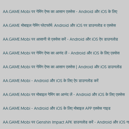
AA.GAME:Mobi पर गेमिंग ऐप्स का आसान एक्सेस - Android और iOS के लिए
AA.GAME मोबाइल गेमिंग प्लेटफॉर्म: Android और iOS पर डाउनलोड व एक्सेस
AA.GAME:Mobi पर आसानी से एक्सेस करें - Android और iOS ऐप डाउनलोड
AA.GAME:Mobi पर गेमिंग ऐप्स का आनंद लें - Android और iOS के लिए एक्सेस
AA.GAME:Mobi पर गेमिंग ऐप्स का आसान एक्सेस | Android और iOS डाउनलोड
AA.GAME:Mobi - Android और iOS के लिए ऐप डाउनलोड करें
AA.GAME:Mobi पर मोबाइल गेमिंग का आनंद लें - Android और iOS के लिए एक्सेस
AA.GAME:Mobi - Android और iOS के लिए मोबाइल APP एक्सेस गाइड
AA.GAME:Mobi पर Genshin Impact APK डाउनलोड करें - Android और iOS ग