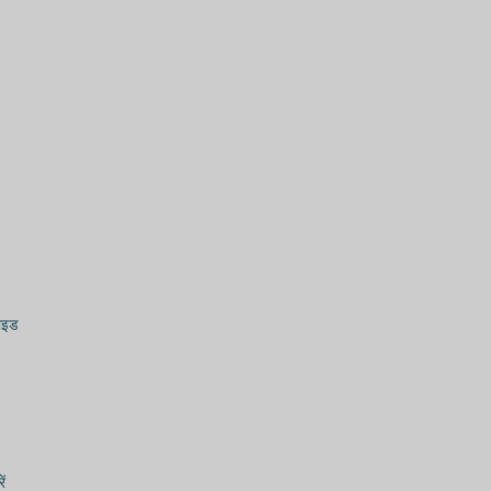
ाइड
ं