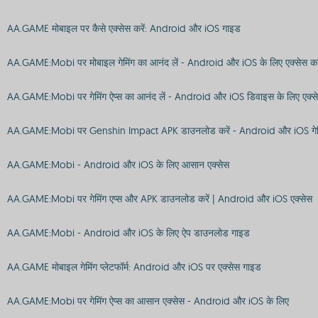
AA.GAME मोबाइल पर कैसे एक्सेस करें: Android और iOS गाइड
AA.GAME:Mobi पर मोबाइल गेमिंग का आनंद लें - Android और iOS के लिए एक्सेस करे
AA.GAME:Mobi पर गेमिंग ऐप्स का आनंद लें - Android और iOS डिवाइस के लिए एक्स
AA.GAME:Mobi पर Genshin Impact APK डाउनलोड करें - Android और iOS गेमिंग 
AA.GAME:Mobi - Android और iOS के लिए आसान एक्सेस
AA.GAME:Mobi पर गेमिंग एप्स और APK डाउनलोड करें | Android और iOS एक्सेस
AA.GAME:Mobi - Android और iOS के लिए ऐप डाउनलोड गाइड
AA.GAME मोबाइल गेमिंग प्लेटफॉर्म: Android और iOS पर एक्सेस गाइड
AA.GAME:Mobi पर गेमिंग ऐप्स का आसान एक्सेस - Android और iOS के लिए