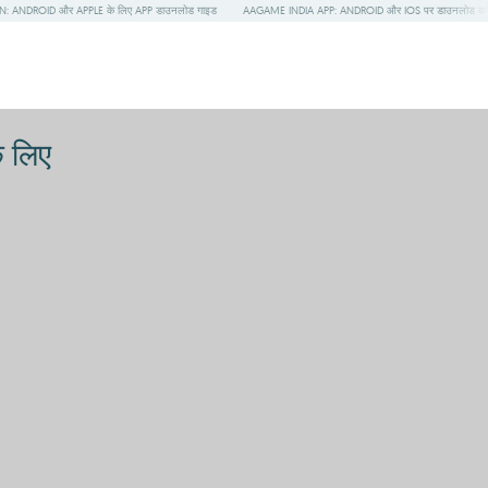
 ANDROID और APPLE के लिए APP डाउनलोड गाइड
AAGAME INDIA APP: ANDROID और IOS पर डाउनलोड करे
 लिए