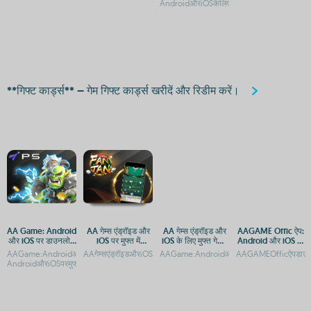
AndroidऔरiOSकेलिएआसानएक्सेसऔरAPKडाउनल
**गिफ्ट कार्ड्स** – गेम गिफ्ट कार्ड्स खरीदें और रिडीम करें।
AA Game: Android
AA गेम्स एंड्रॉइड और
AA गेम्स एंड्रॉइड और
AAGAME Offic ऐप:
और iOS पर डाउनलोड
iOS पर मुफ्त में
iOS के लिए मुफ्त गेमिंग
Android और iOS पर
और एक्सेस गाइड
डाउनलोड करें
एप
डाउनलोड करें
AAGame:AndroidऔरiOSपरडाउनलोडऔरएक्सेसगाइडAAGame:Andr-
AAगेम्सएंड्रॉइडऔरiOSपरमुफ्तमेंखेलनेकेलिएडाउनलोडकरेंAAगेम्स:Android
AAGame:AndroidऔरiOSपरडाउनलोडऔरएक्से
AAGAMEOfficऐपडाउनल
AndroidऔरiOSपरमुफ्तडाउनलोडAAगेम्सएंड