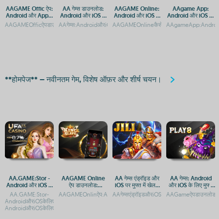
AAGAME Offic ऐप:
AA गेम्स डाउनलोड:
AAGAME Online:
AAgame App:
Android और Apple
Android और iOS के
Android और iOS के
Android और iOS पर
के लिए डाउनलोड गाइड
लिए मुफ्त गेमिंग एप
लिए ऐप डाउनलोड करें
मुफ्त गेम डाउनलोड करें
AAGAMEOfficऐपडाउनलोड:AndroidऔरiOSप्लेटफ़ॉर्मगाइडAAGAMEOfficऐप:AndroidऔरAppl
AAगेम्स:AndroidऔरiOSपरमुफ्तगेमिंगएप्सAAगेम्सएंड्रॉइडऔरiOSपरमुफ्त
AAGAMEOnlineकैसेडाउनलोडकरें:Androidऔ
AAgameApp:Androidऔर
**होमपेज** – नवीनतम गेम, विशेष ऑफ़र और शीर्ष चयन।
AA.GAME:Stor -
AAGAME Online
AA गेम्स एंड्रॉइड और
AA गेम्स: Android
Android और iOS के
ऐप डाउनलोड:
iOS पर मुफ्त में खेलने
और iOS के लिए मुफ्त
लिए मुफ्त ऐप डाउनलोड
Android और iOS
के लिए डाउनलोड करें
गेमिंग ऐप
AA.GAME:Stor-
AAGAMEOnlinऐप:AndroidऔरAppleपरएक्सेसकरेंAAGAMEOnlin:And
AAगेम्सएंड्रॉइडऔरiOSपरमुफ्तगेमिंगऐपAAगेम्सएंड्
AAGameऐपडाउनलोड:And
करें
प्लेटफ़ॉर्म गाइड
AndroidऔरiOSकेलिएमुफ्तऐपडाउनलोडAA.GAME:Stor-
AndroidऔरiOSकेलिएमुफ्तऐपडाउनलोड