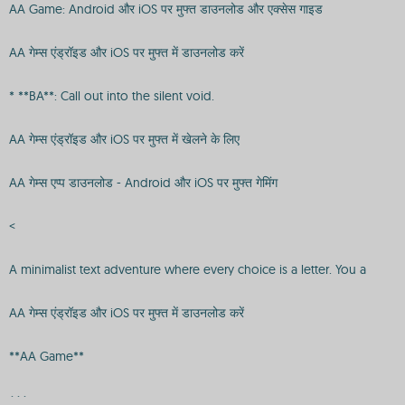
AA Game: Android और iOS पर मुफ्त डाउनलोड और एक्सेस गाइड
AA गेम्स एंड्रॉइड और iOS पर मुफ्त में डाउनलोड करें
* **BA**: Call out into the silent void.
AA गेम्स एंड्रॉइड और iOS पर मुफ्त में खेलने के लिए
AA गेम्स एप्प डाउनलोड - Android और iOS पर मुफ्त गेमिंग
<
A minimalist text adventure where every choice is a letter. You a
AA गेम्स एंड्रॉइड और iOS पर मुफ्त में डाउनलोड करें
**AA Game**
```