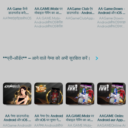
AA Game कैसे
AA.GAME:Mobi पर
AAGame Club ऐप
AA Game:Down -
डाउनलोड करें:
मोबाइल गेमिंग का आनंद
डाउनलोड - Android
Android और iOS के
Android और iOS
लें - Android और
और iOS प्लेटफॉर्म
लिए डाउनलोड गाइड
AAगेम्सएंड्रॉइडऔरiOSपरमुफ्तमेंडाउनलोडकरेंAAGameऐपडाउनलोड:AndroidऔरiOSपरगेमिंगअनुभवA
AA.GAME:Mobi-
AAGameClubApp:AndroidऔरiOSप्लेटफ़ॉर्
AAGame:Down-
गाइड
iOS के लिए एक्सेस करें
एक्सेस
AndroidऔरiOSकेलिएआसानएक्सेसएपAA.GAME:Mobi-
AndroidऔरiOSपरडाउ
AndroidऔरiOSकेलिएऐपडाउनलोडगाइडAA.
AndroidऔरiOSपरडाउ
An
**प्री-ऑर्डर** – आने वाले गेम्स को अभी सुरक्षित करें।
AA गेम्स डाउनलोड:
AA गेम्स ऐप: Android
AA.GAME:Mobi पर
AAGAME Onlin:
Android और iOS के
और iOS पर मुफ्त गेमिंग
मोबाइल गेमिंग का आनंद
Android aur Apple
लिए मुफ्त गेमिंग ऐप
का आनंद
लें - Android और
ke liye App aur
AAGame:AndroidऔरiOSपरमुफ्तडाउनलोडऔरएक्सेसगाइडAAGameडाउनलोडकरें:AndroidऔरiOSपर
AAगेम्स:AndroidऔरiOSपरमुफ्तगेमिंगकाआनंद
AA.GAME:Mobi-
AAGAMEOnline:Andr
iOS के लिए एक्सेस
APK Download