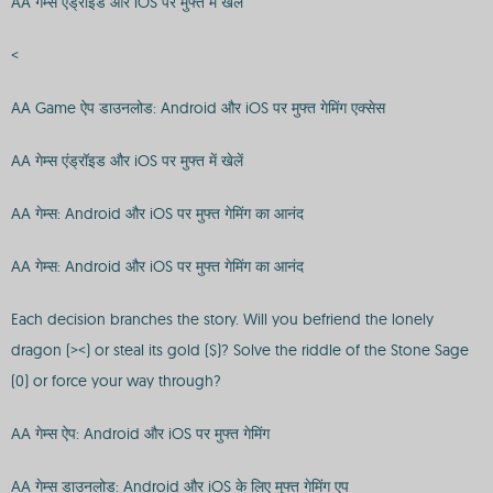
AA गेम्स एंड्रॉइड और iOS पर मुफ्त में खेलें
<
AA Game ऐप डाउनलोड: Android और iOS पर मुफ्त गेमिंग एक्सेस
AA गेम्स एंड्रॉइड और iOS पर मुफ्त में खेलें
AA गेम्स: Android और iOS पर मुफ्त गेमिंग का आनंद
AA गेम्स: Android और iOS पर मुफ्त गेमिंग का आनंद
Each decision branches the story. Will you befriend the lonely
dragon (><) or steal its gold ($)? Solve the riddle of the Stone Sage
(0) or force your way through?
AA गेम्स ऐप: Android और iOS पर मुफ्त गेमिंग
AA गेम्स डाउनलोड: Android और iOS के लिए मुफ्त गेमिंग एप