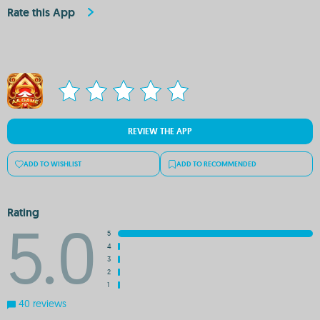
Rate this App
REVIEW THE APP
ADD TO WISHLIST
ADD TO RECOMMENDED
Rating
5.0
5
4
3
2
1
40 reviews