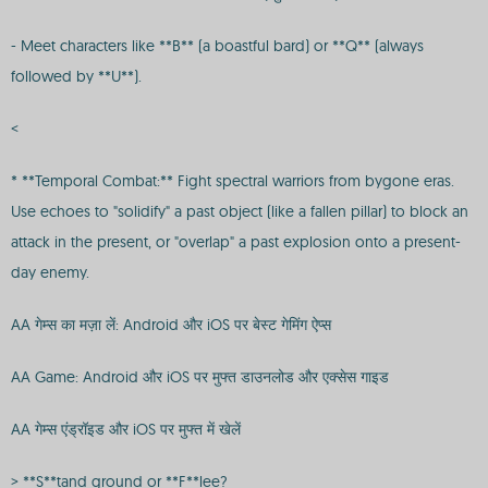
- Meet characters like **B** (a boastful bard) or **Q** (always
followed by **U**).
<
* **Temporal Combat:** Fight spectral warriors from bygone eras.
Use echoes to "solidify" a past object (like a fallen pillar) to block an
attack in the present, or "overlap" a past explosion onto a present-
day enemy.
AA गेम्स का मज़ा लें: Android और iOS पर बेस्ट गेमिंग ऐप्स
AA Game: Android और iOS पर मुफ्त डाउनलोड और एक्सेस गाइड
AA गेम्स एंड्रॉइड और iOS पर मुफ्त में खेलें
> **S**tand ground or **F**lee?