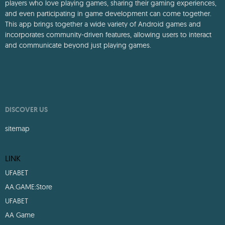
AA.Game,Download for Store is a mobile gaming platform designed
specifically for Android devices. It aims to be a social hub where all
players who love playing games, sharing their gaming experiences,
and even participating in game development can come together.
This app brings together a wide variety of Android games and
incorporates community-driven features, allowing users to interact
and communicate beyond just playing games.
DISCOVER US
sitemap
LINK
UFABET
AA.GAME:Store
UFABET