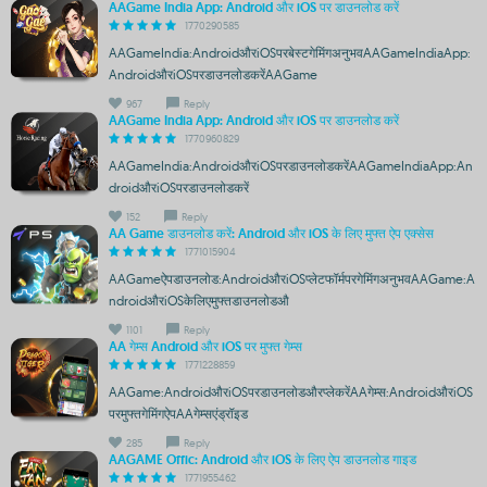
AAGame India App: Android और iOS पर डाउनलोड करें
1770290585
AAGameIndia:AndroidऔरiOSपरबेस्टगेमिंगअनुभवAAGameIndiaApp:
AndroidऔरiOSपरडाउनलोडकरेंAAGame
967
Reply
AAGame India App: Android और iOS पर डाउनलोड करें
1770960829
AAGameIndia:AndroidऔरiOSपरडाउनलोडकरेंAAGameIndiaApp:An
droidऔरiOSपरडाउनलोडकरें
152
Reply
AA Game डाउनलोड करें: Android और iOS के लिए मुफ्त ऐप एक्सेस
1771015904
AAGameऐपडाउनलोड:AndroidऔरiOSप्लेटफॉर्मपरगेमिंगअनुभवAAGame:A
ndroidऔरiOSकेलिएमुफ्तडाउनलोडऔ
1101
Reply
AA गेम्स Android और iOS पर मुफ्त गेम्स
1771228859
AAGame:AndroidऔरiOSपरडाउनलोडऔरप्लेकरेंAAगेम्स:AndroidऔरiOS
परमुफ्तगेमिंगऐपAAगेम्सएंड्रॉइड
285
Reply
AAGAME Offic: Android और iOS के लिए ऐप डाउनलोड गाइड
1771955462