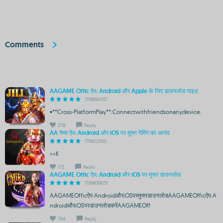
Comments
AAGAME Offic ऐप: Android और Apple के लिए डाउनलोड गाइड
1768684157
•**Cross-PlatformPlay**:Connectwithfriendsonanydevice.
278
Reply
AA गेम्स ऐप: Android और iOS पर मुफ्त गेमिंग का आनंद
1769221610
>>K
172
Reply
AAGAME Offic ऐप: Android और iOS पर मुफ्त डाउनलोड
1769639051
AAGAMEOfficऐप:AndroidऔरiOSपरमुफ्तडाउनलोडAAGAMEOfficऐप:A
ndroidऔरiOSपरडाउनलोडकरेंAAGAMEOff
794
Reply