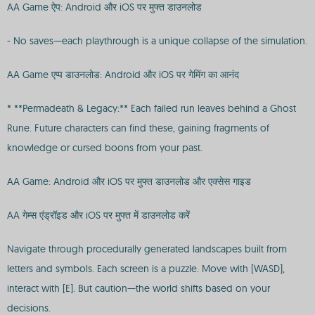
AA Game ऐप: Android और iOS पर मुफ्त डाउनलोड
- No saves—each playthrough is a unique collapse of the simulation.
AA Game एप्प डाउनलोड: Android और iOS पर गेमिंग का आनंद
* **Permadeath & Legacy:** Each failed run leaves behind a Ghost
Rune. Future characters can find these, gaining fragments of
knowledge or cursed boons from your past.
AA Game: Android और iOS पर मुफ्त डाउनलोड और एक्सेस गाइड
AA गेम्स एंड्रॉइड और iOS पर मुफ्त में डाउनलोड करें
Navigate through procedurally generated landscapes built from
letters and symbols. Each screen is a puzzle. Move with [WASD],
interact with [E]. But caution—the world shifts based on your
decisions.