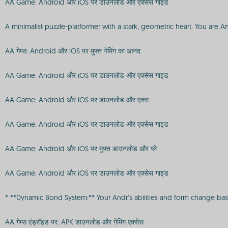
AA Game: Android और iOS पर डाउनलोड और एक्सेस गाइड
A minimalist puzzle-platformer with a stark, geometric heart. You are And
AA गेम्स: Android और iOS पर मुफ्त गेमिंग का आनंद
AA Game: Android और iOS पर डाउनलोड और एक्सेस गाइड
AA Game: Android और iOS पर डाउनलोड और एक्स
AA Game: Android और iOS पर डाउनलोड और एक्सेस गाइड
AA Game: Android और iOS पर मुफ्त डाउनलोड और प्ले
AA Game: Android और iOS पर डाउनलोड और एक्सेस गाइड
* **Dynamic Bond System:** Your Andr’s abilities and form change bas
AA गेम्स एंड्रॉइड पर: APK डाउनलोड और गेमिंग एक्सेस