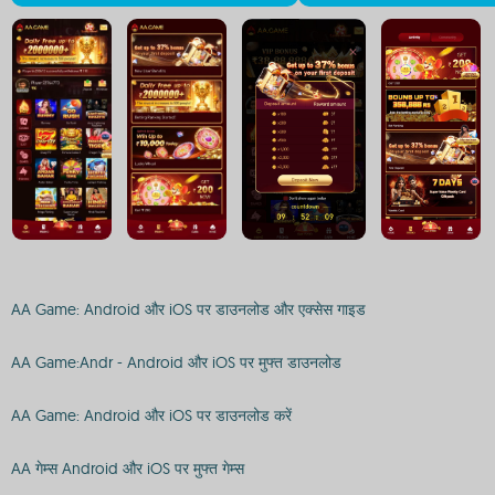
AA Game: Android और iOS पर डाउनलोड और एक्सेस गाइड
AA Game:Andr - Android और iOS पर मुफ्त डाउनलोड
AA Game: Android और iOS पर डाउनलोड करें
AA गेम्स Android और iOS पर मुफ्त गेम्स