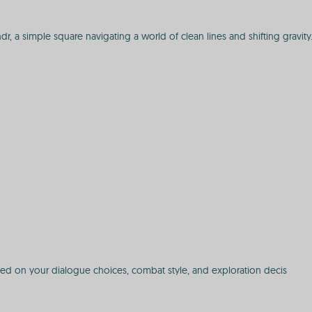
r, a simple square navigating a world of clean lines and shifting gravity. Y
ed on your dialogue choices, combat style, and exploration decis