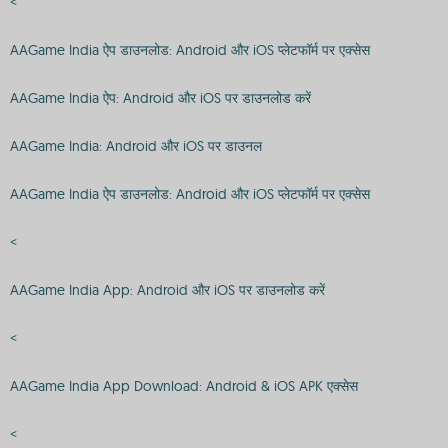
<
AAGame India ऐप डाउनलोड: Android और iOS प्लेटफॉर्म पर एक्सेस
AAGame India ऐप: Android और iOS पर डाउनलोड करें
AAGame India: Android और iOS पर डाउनल
AAGame India ऐप डाउनलोड: Android और iOS प्लेटफॉर्म पर एक्सेस
<
AAGame India App: Android और iOS पर डाउनलोड करें
<
AAGame India App Download: Android & iOS APK एक्सेस
<