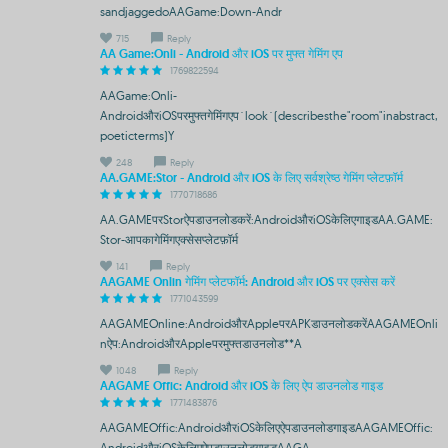
sandjaggedoAAGame:Down-Andr
715
Reply
AA Game:Onli - Android और iOS पर मुफ्त गेमिंग एप
1769822594
AAGame:Onli-
AndroidऔरiOSपरमुफ्तगेमिंगएप`look`(describesthe"room"inabstract,
poeticterms)Y
248
Reply
AA.GAME:Stor - Android और iOS के लिए सर्वश्रेष्ठ गेमिंग प्लेटफ़ॉर्म
1770718686
AA.GAMEपरStorऐपडाउनलोडकरें:AndroidऔरiOSकेलिएगाइडAA.GAME:
Stor-आपकागेमिंगएक्सेसप्लेटफ़ॉर्म
141
Reply
AAGAME Onlin गेमिंग प्लेटफॉर्म: Android और iOS पर एक्सेस करें
1771043599
AAGAMEOnline:AndroidऔरAppleपरAPKडाउनलोडकरेंAAGAMEOnli
nऐप:AndroidऔरAppleपरमुफ्तडाउनलोड**A
1048
Reply
AAGAME Offic: Android और iOS के लिए ऐप डाउनलोड गाइड
1771483876
AAGAMEOffic:AndroidऔरiOSकेलिएऐपडाउनलोडगाइडAAGAMEOffic:
AndroidऔरiOSकेलिएऐपडाउनलोडगाइडAAGA