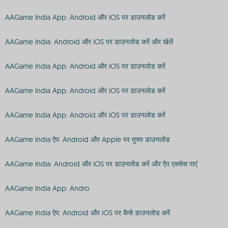
AAGame India App: Android और iOS पर डाउनलोड करें
AAGame India: Android और iOS पर डाउनलोड करें और खेलें
AAGame India App: Android और iOS पर डाउनलोड करें
AAGame India App: Android और iOS पर डाउनलोड करें
AAGame India App: Android और iOS पर डाउनलोड करें
AAGame India ऐप: Android और Apple पर मुफ्त डाउनलोड
AAGame India: Android और iOS पर डाउनलोड करें और ऐप एक्सेस पाएं
AAGame India App: Andro
AAGame India ऐप: Android और iOS पर कैसे डाउनलोड करें