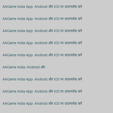
AAGame India App: Android और iOS पर डाउनलोड करें
AAGame India App: Android और iOS पर डाउनलोड करें
AAGame India App: Android और iOS पर डाउनलोड करें
AAGame India App: Android और iOS पर डाउनलोड करें
AAGame India App: Android और iOS पर डाउनलोड करें
AAGame India: Android और
AAGame India App: Android और iOS पर डाउनलोड करें
AAGame India App: Android और iOS पर डाउनलोड करें
AAGame India App: Android और iOS पर डाउनलोड करें