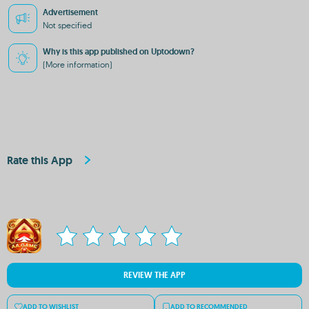
Advertisement
Not specified
Why is this app published on Uptodown?
(More information)
Rate this App
REVIEW THE APP
ADD TO WISHLIST
ADD TO RECOMMENDED