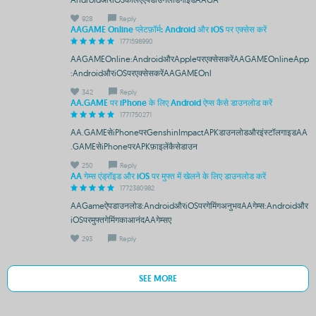
928
Reply
AAGAME Online प्लेटफ़ॉर्म: Android और iOS पर एक्सेस करें
1771598990
AAGAMEOnline:AndroidऔरAppleपरएक्सेसकरेंAAGAMEOnlineApp
:AndroidऔरiOSपरएक्सेसकरेंAAGAMEOnl
342
Reply
AA.GAME पर iPhone के लिए Android ऐप्स कैसे डाउनलोड करें
1771750271
AA.GAMEसेiPhoneपरGenshinImpactAPKडाउनलोडऔरइंस्टॉलगाइडAA
.GAMEसेiPhoneपरAPKफ़ाइलेंकैसेडाउन
250
Reply
AA गेम्स एंड्रॉइड और iOS पर मुफ्त में खेलने के लिए डाउनलोड करें
1772380982
AAGameऐपडाउनलोड:AndroidऔरiOSपरगेमिंगअनुभवAAगेम्स:Androidऔर
iOSपरमुफ्तगेमिंगकाआनंदAAगेम्सए
293
Reply
SEE MORE