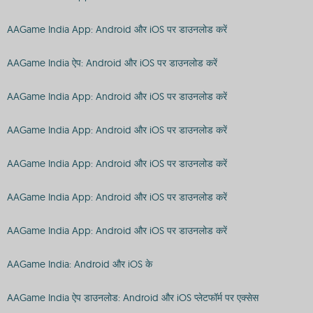
AAGame India App: Android और iOS पर डाउनलोड करें
AAGame India ऐप: Android और iOS पर डाउनलोड करें
AAGame India App: Android और iOS पर डाउनलोड करें
AAGame India App: Android और iOS पर डाउनलोड करें
AAGame India App: Android और iOS पर डाउनलोड करें
AAGame India App: Android और iOS पर डाउनलोड करें
AAGame India App: Android और iOS पर डाउनलोड करें
AAGame India: Android और iOS के
AAGame India ऐप डाउनलोड: Android और iOS प्लेटफॉर्म पर एक्सेस