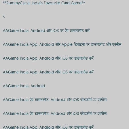
**RummyCircle: India's Favourite Card Game**
<
AAGame India: Android और iOS पर ऐप डाउनलोड करें
AAGame India App: Android और Apple डिवाइस पर डाउनलोड और एक्सेस
AAGame India App: Android और iOS पर डाउनलोड करें
AAGame India App: Android और iOS पर डाउनलोड करें
AAGame India: Android
AAGame India ऐप डाउनलोड: Android और iOS प्लेटफ़ॉर्म पर एक्सेस
AAGame India ऐप डाउनलोड: Android और iOS प्लेटफ़ॉर्म पर एक्सेस
AAGame India App: Android और iOS पर डाउनलोड करें