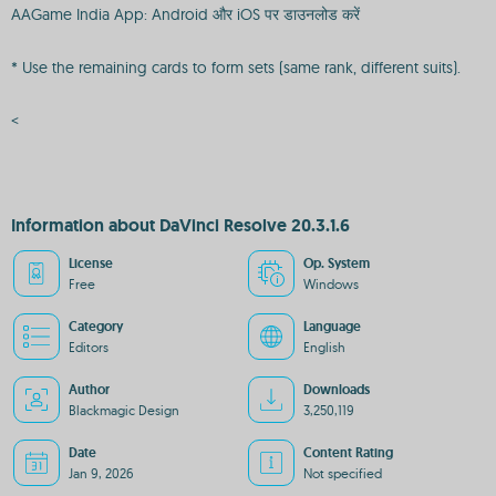
AAGame India App: Android और iOS पर डाउनलोड करें
* Use the remaining cards to form sets (same rank, different suits).
<
Information about DaVinci Resolve 20.3.1.6
License
Op. System
Free
Windows
Category
Language
Editors
English
Author
Downloads
Blackmagic Design
3,250,119
Date
Content Rating
Jan 9, 2026
Not specified