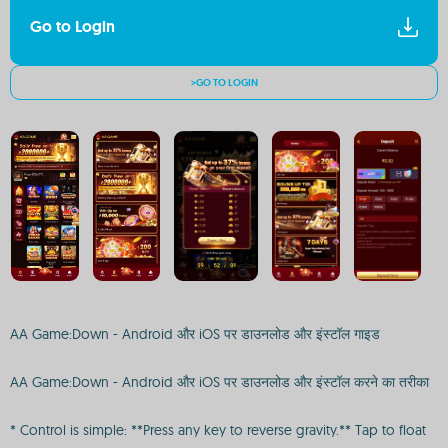
Go to Login
>GO TO LOGIN
AA Game:Down - Android और iOS पर डाउनलोड और इंस्टॉल गाइड
AA Game:Down - Android और iOS पर डाउनलोड और इंस्टॉल करने का तरीका
* Control is simple: **Press any key to reverse gravity.** Tap to float