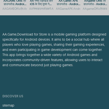
AAGAME Offic ऐप
AA गेम्स: एंड्रॉइड और
AA Game: APK
AAgame Offic ऐप
डाउनलोड: Android
iOS के लिए मुफ्त गेमिंग
डाउनलोड - Android
डाउनलोड - Android
और iOS प्लेटफ़ॉर्म
ऐप्स
और iOS पर गेमिंग
और iOS प्लेटफ़ॉर्म पर
AAGAMEOfficऐप:AndroidऔरAppleपरडाउनलोडकरेंAAGAMEOfficऐप:AndroidऔरiOSपरम
AAगेम्सडाउनलोडकरें:AndroidऔरiOSकेलिएमुफ्तगेमिंगऐपAAगेम्सडाउनलोडकरे
AAGameAPK:AndroidऔरiOSपरडाउनलोडकरें
AAgameOfficऐपडाउनलो
गाइड
अनुभव
एक्सेस
AA.Game,Download for Store is a mobile gaming platform designed
specifically for Android devices. It aims to be a social hub where all
players who love playing games, sharing their gaming experiences,
and even participating in game development can come together.
This app brings together a wide variety of Android games and
incorporates community-driven features, allowing users to interact
and communicate beyond just playing games.
DISCOVER US
sitemap