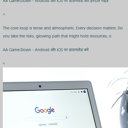
AA Game:Down - Android और iOS पर डाउनलोड और इंस्टॉल गाइड
<
The core loop is tense and atmospheric. Every decision matters: Do
you take the risky, glowing path that might hold resources, o
AA Game:Down - Android और iOS पर डाउनलोड करें
<