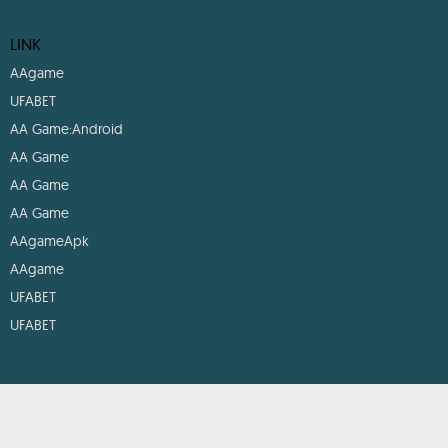
LINK
AAgame
UFABET
AA Game:Android
AA Game
AA Game
AA Game
AAgameApk
AAgame
UFABET
UFABET