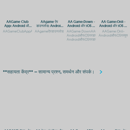
AAGame Club
AAgame ऐप
AA Game:Down -
AA Game:Onli -
App: Android और
डाउनलोड: Android
Android और iOS पर
Android और iOS पर
iOS प्लेटफ़ॉर्म पर
और iOS प्लेटफ़ॉर्म पर
डाउनलोड करने का
मुफ्त गेमिंग एप
AAGameClubAppAPKDownloadforAndroid&iOSAAGameClub:AndroidऔरiOSकेलिएऐप
AAgameऐपडाउनलोड:AndroidऔरiOSप्लेटफ़ॉर्मपरगेमिंगएक्सेसAAgameऐ
AAGame:DownAAGame:Down-
AAGame:Onli-
डाउनलोड गाइड
गेमिंग एक्सेस
तरीका
AndroidऔरiOSपरडाउनलोडकैसेकरेंAAGame:
AndroidऔरiOSपरमुफ्
AndroidऔरiOSपरडाउनलोडऔरइ
**सहायता केंद्र** – सामान्य प्रश्न, समर्थन और संपर्क।