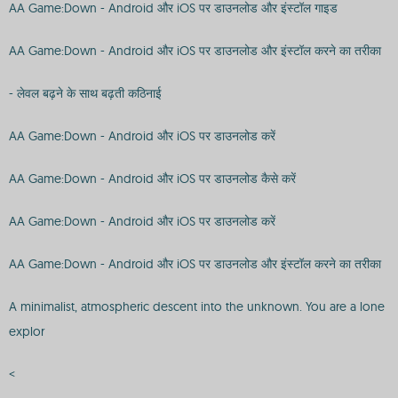
AA Game:Down - Android और iOS पर डाउनलोड और इंस्टॉल गाइड
AA Game:Down - Android और iOS पर डाउनलोड और इंस्टॉल करने का तरीका
- लेवल बढ़ने के साथ बढ़ती कठिनाई
AA Game:Down - Android और iOS पर डाउनलोड करें
AA Game:Down - Android और iOS पर डाउनलोड कैसे करें
AA Game:Down - Android और iOS पर डाउनलोड करें
AA Game:Down - Android और iOS पर डाउनलोड और इंस्टॉल करने का तरीका
A minimalist, atmospheric descent into the unknown. You are a lone
explor
<