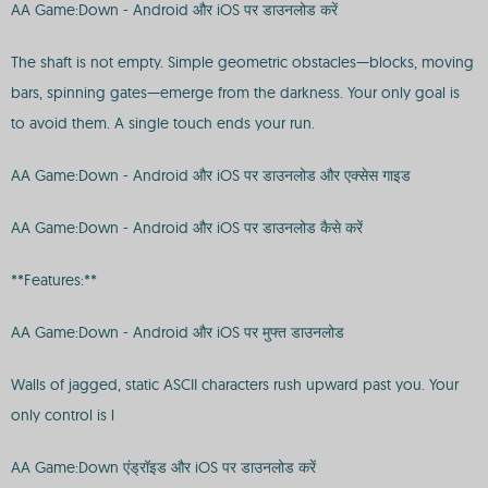
AA Game:Down - Android और iOS पर डाउनलोड करें
The shaft is not empty. Simple geometric obstacles—blocks, moving
bars, spinning gates—emerge from the darkness. Your only goal is
to avoid them. A single touch ends your run.
AA Game:Down - Android और iOS पर डाउनलोड और एक्सेस गाइड
AA Game:Down - Android और iOS पर डाउनलोड कैसे करें
**Features:**
AA Game:Down - Android और iOS पर मुफ्त डाउनलोड
Walls of jagged, static ASCII characters rush upward past you. Your
only control is l
AA Game:Down एंड्रॉइड और iOS पर डाउनलोड करें