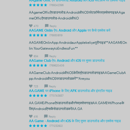
AAgame Offic ऐप डाउनलोड: Android और iOS प्लेटफ़ॉर्म पर एक्सेस गाइड
1769242396
AAgameOfficऐपडाउनलोड:AndroidऔरiOSप्लेटफ़ॉर्मपरएक्सेसगाइडAAga
meOfficऐपडाउनलोड-AndroidऔरiO
470
Reply
AAGAME Onlin ऐप: Android और Apple पर कैसे एक्सेस करें
1769308119
AAGAMEOnlinApp:AndroidaurApplekeliyeपूरीगाइड**AAGAMEOn
lin:YourGatewaytoEndlessFun**
834
Reply
AAGame Club ऐप: Android और iOS पर मुफ्त डाउनलोड
1769620406
AAGameClub:AndroidऔरiOSकेलिएऐपडाउनलोडगाइडAAGameClubA
pp:AndroidऔरiOSपरडाउनलोडकरें**Areyou
723
Reply
AA.GAME पर iPhone के लिए APK डाउनलोड और इंस्टॉल गाइड
1770743837
AA.GAMEiPhoneऐपडाउनलोडऔरगेमएक्सेसगाइडAA.GAMEपरiPhoneके
लिएAndroidऐप्सकैसेडाउनलोडकरेंAA.GA
416
Reply
AA Game - Android और iOS के लिए मुफ्त डाउनलोड और एक्सेस गाइड
1771232822