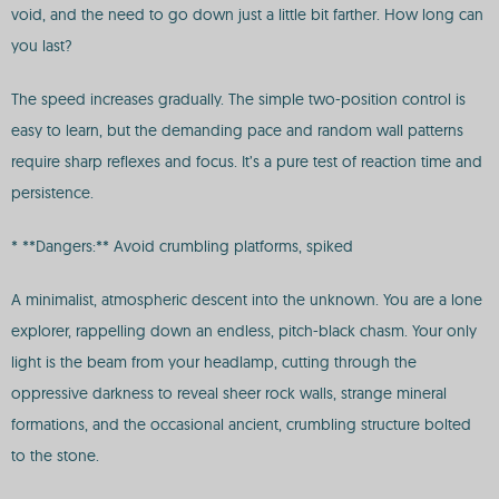
void, and the need to go down just a little bit farther. How long can
you last?
The speed increases gradually. The simple two-position control is
easy to learn, but the demanding pace and random wall patterns
require sharp reflexes and focus. It’s a pure test of reaction time and
persistence.
* **Dangers:** Avoid crumbling platforms, spiked
A minimalist, atmospheric descent into the unknown. You are a lone
explorer, rappelling down an endless, pitch-black chasm. Your only
light is the beam from your headlamp, cutting through the
oppressive darkness to reveal sheer rock walls, strange mineral
formations, and the occasional ancient, crumbling structure bolted
to the stone.