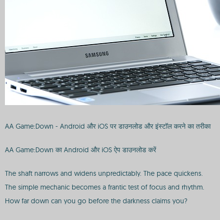
AA Game:Down - Android और iOS पर डाउनलोड और इंस्टॉल करने का तरीका
AA Game:Down का Android और iOS ऐप डाउनलोड करें
The shaft narrows and widens unpredictably. The pace quickens.
The simple mechanic becomes a frantic test of focus and rhythm.
How far down can you go before the darkness claims you?