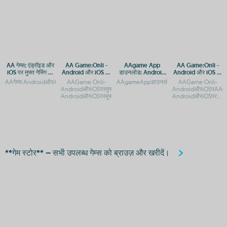
AA गेम्स: एंड्रॉइड और
AA Game:Onli -
AAgame App
AA Game:Onli -
iOS पर मुफ्त गेमिंग का
Android और iOS पर
डाउनलोड: Android
Android और iOS पर
आनंद
मुफ्त गेमिंग ऐप
और iOS के लिए गेमिंग
मुफ्त डाउनलोड
AAगेम्स:AndroidऔरiOSपरमुफ्तगेमिंगकाआनंदAAगेम्स:AndroidऔरiOSपरमुफ्तगेमिंगऐप्सकासंग्रहAAग
AAGame:Onli-
AAgameAppडाउनलोड:AndroidऔरiOSकेलिएगेमि
AAGame:Onli-
प्लेटफ़ॉर्म
AndroidऔरiOSपरमुफ्तगेमिंगएपीकेAAGame:Onli-
AndroidऔरiOSपAAG
AndroidऔरiOSपरमुफ्तगेमिंगऐपAAGame:
AndroidऔरiOSपरमुफ्त
AndroidऔरiOS
**गेम स्टोर** – सभी उपलब्ध गेम्स को ब्राउज़ और खरीदें।