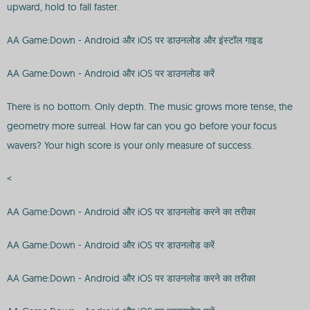
upward, hold to fall faster.
AA Game:Down - Android और iOS पर डाउनलोड और इंस्टॉल गाइड
AA Game:Down - Android और iOS पर डाउनलोड करें
There is no bottom. Only depth. The music grows more tense, the
geometry more surreal. How far can you go before your focus
wavers? Your high score is your only measure of success.
<
AA Game:Down - Android और iOS पर डाउनलोड करने का तरीका
AA Game:Down - Android और iOS पर डाउनलोड करें
AA Game:Down - Android और iOS पर डाउनलोड करने का तरीका