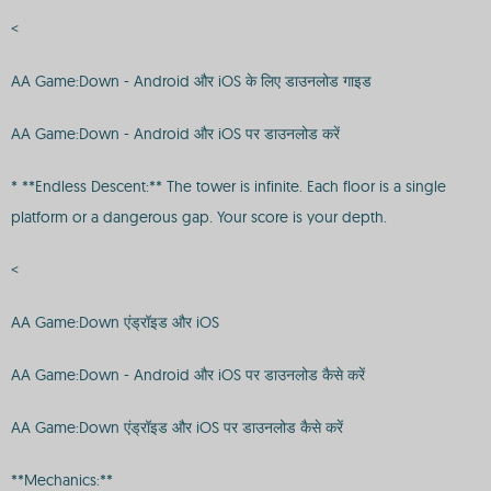
<
AA Game:Down - Android और iOS के लिए डाउनलोड गाइड
AA Game:Down - Android और iOS पर डाउनलोड करें
* **Endless Descent:** The tower is infinite. Each floor is a single
platform or a dangerous gap. Your score is your depth.
<
AA Game:Down एंड्रॉइड और iOS
AA Game:Down - Android और iOS पर डाउनलोड कैसे करें
AA Game:Down एंड्रॉइड और iOS पर डाउनलोड कैसे करें
**Mechanics:**