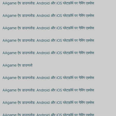
AAgame ऐप डाउनलोड: Android और iOS प्लेटफ़ॉर्म पर गेमिंग एक्सेस
AAgame ऐप डाउनलोड: Android और iOS प्लेटफ़ॉर्म पर गेमिंग एक्सेस
AAgame ऐप डाउनलोड: Android और iOS प्लेटफ़ॉर्म पर गेमिंग एक्सेस
AAgame ऐप डाउनलोड: Android और iOS प्लेटफ़ॉर्म पर गेमिंग एक्सेस
AAgame ऐप डाउनलोड: Android और iOS प्लेटफ़ॉर्म पर गेमिंग एक्सेस
AAgame ऐप डाउनलो
AAgame ऐप डाउनलोड: Android और iOS प्लेटफ़ॉर्म पर गेमिंग एक्सेस
AAgame ऐप डाउनलोड: Android और iOS प्लेटफ़ॉर्म पर गेमिंग एक्सेस
AAgame ऐप डाउनलोड: Android और iOS प्लेटफ़ॉर्म पर गेमिंग एक्सेस
AAgame ऐप डाउनलोड: Android और iOS प्लेटफ़ॉर्म पर गेमिंग एक्सेस