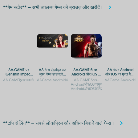
**गेम स्टोर** – सभी उपलब्ध गेम्स को ब्राउज़ और खरीदें।
AA.GAME पर
AA गेम्स एंड्रॉइड पर:
AA.GAME:Stor -
AA गेम्स: Android
Genshin Impact
मुफ्त गेम्स डाउनलोड
Android और iOS पर
और iOS पर मुफ्त गेमिंग
APK डाउनलोड और
और प्ले
मुफ्त गेम्स डाउनलोड
का आनंद
AA.GAMEऐपडाउनलोडगाइड:AndroidऔरiOSप्लेटफ़ॉर्मपरएक्सेसAA.GAMEपरGenshinImpactA
AAGame:AndroidऔरiOSपरडाउनलोडऔरएक्सेसगाइडAAगेम्सएंड्रॉइडपर:
AA.GAME:Stor-
AAGame:AndroidऔरiOSक
Android पर एक्सेस
करें
AndroidऔरiOSपरमुफ्तगेम्सडाउनलोडकरेंAA.GA
AndroidऔरiOSकेलिएमुफ्तगेमडा
**टॉप सेलिंग** – सबसे लोकप्रिय और अधिक बिकने वाले गेम्स।