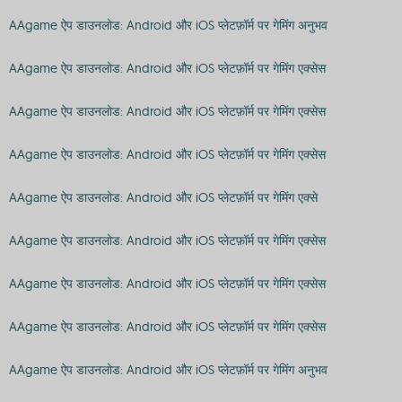
AAgame ऐप डाउनलोड: Android और iOS प्लेटफ़ॉर्म पर गेमिंग अनुभव
AAgame ऐप डाउनलोड: Android और iOS प्लेटफ़ॉर्म पर गेमिंग एक्सेस
AAgame ऐप डाउनलोड: Android और iOS प्लेटफ़ॉर्म पर गेमिंग एक्सेस
AAgame ऐप डाउनलोड: Android और iOS प्लेटफ़ॉर्म पर गेमिंग एक्सेस
AAgame ऐप डाउनलोड: Android और iOS प्लेटफ़ॉर्म पर गेमिंग एक्से
AAgame ऐप डाउनलोड: Android और iOS प्लेटफ़ॉर्म पर गेमिंग एक्सेस
AAgame ऐप डाउनलोड: Android और iOS प्लेटफ़ॉर्म पर गेमिंग एक्सेस
AAgame ऐप डाउनलोड: Android और iOS प्लेटफ़ॉर्म पर गेमिंग एक्सेस
AAgame ऐप डाउनलोड: Android और iOS प्लेटफ़ॉर्म पर गेमिंग अनुभव