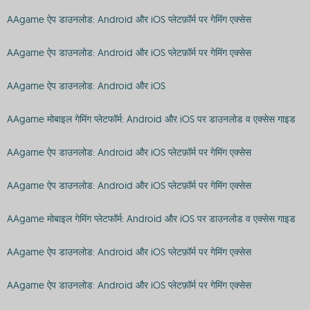
AAgame ऐप डाउनलोड: Android और iOS प्लेटफ़ॉर्म पर गेमिंग एक्सेस
AAgame ऐप डाउनलोड: Android और iOS प्लेटफ़ॉर्म पर गेमिंग एक्सेस
AAgame ऐप डाउनलोड: Android और iOS
AAgame मोबाइल गेमिंग प्लेटफॉर्म: Android और iOS पर डाउनलोड व एक्सेस गाइड
AAgame ऐप डाउनलोड: Android और iOS प्लेटफ़ॉर्म पर गेमिंग एक्सेस
AAgame ऐप डाउनलोड: Android और iOS प्लेटफ़ॉर्म पर गेमिंग एक्सेस
AAgame मोबाइल गेमिंग प्लेटफॉर्म: Android और iOS पर डाउनलोड व एक्सेस गाइड
AAgame ऐप डाउनलोड: Android और iOS प्लेटफ़ॉर्म पर गेमिंग एक्सेस
AAgame ऐप डाउनलोड: Android और iOS प्लेटफ़ॉर्म पर गेमिंग एक्सेस