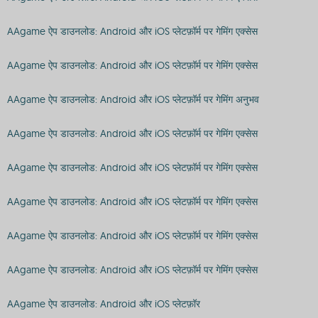
AAgame ऐप डाउनलोड: Android और iOS प्लेटफ़ॉर्म पर गेमिंग एक्सेस
AAgame ऐप डाउनलोड: Android और iOS प्लेटफ़ॉर्म पर गेमिंग एक्सेस
AAgame ऐप डाउनलोड: Android और iOS प्लेटफ़ॉर्म पर गेमिंग अनुभव
AAgame ऐप डाउनलोड: Android और iOS प्लेटफ़ॉर्म पर गेमिंग एक्सेस
AAgame ऐप डाउनलोड: Android और iOS प्लेटफ़ॉर्म पर गेमिंग एक्सेस
AAgame ऐप डाउनलोड: Android और iOS प्लेटफ़ॉर्म पर गेमिंग एक्सेस
AAgame ऐप डाउनलोड: Android और iOS प्लेटफ़ॉर्म पर गेमिंग एक्सेस
AAgame ऐप डाउनलोड: Android और iOS प्लेटफ़ॉर्म पर गेमिंग एक्सेस
AAgame ऐप डाउनलोड: Android और iOS प्लेटफ़ॉर