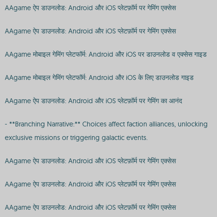
AAgame ऐप डाउनलोड: Android और iOS प्लेटफ़ॉर्म पर गेमिंग एक्सेस
AAgame ऐप डाउनलोड: Android और iOS प्लेटफ़ॉर्म पर गेमिंग एक्सेस
AAgame मोबाइल गेमिंग प्लेटफॉर्म: Android और iOS पर डाउनलोड व एक्सेस गाइड
AAgame मोबाइल गेमिंग प्लेटफॉर्म: Android और iOS के लिए डाउनलोड गाइड
AAgame ऐप डाउनलोड: Android और iOS प्लेटफ़ॉर्म पर गेमिंग का आनंद
- **Branching Narrative:** Choices affect faction alliances, unlocking
exclusive missions or triggering galactic events.
AAgame ऐप डाउनलोड: Android और iOS प्लेटफ़ॉर्म पर गेमिंग एक्सेस
AAgame ऐप डाउनलोड: Android और iOS प्लेटफ़ॉर्म पर गेमिंग एक्सेस
AAgame ऐप डाउनलोड: Android और iOS प्लेटफ़ॉर्म पर गेमिंग एक्सेस