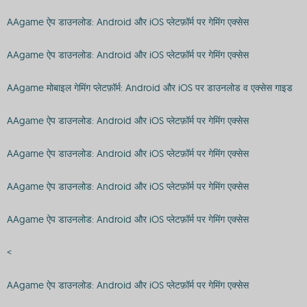
AAgame ऐप डाउनलोड: Android और iOS प्लेटफ़ॉर्म पर गेमिंग एक्सेस
AAgame ऐप डाउनलोड: Android और iOS प्लेटफ़ॉर्म पर गेमिंग एक्सेस
AAgame मोबाइल गेमिंग प्लेटफ़ॉर्म: Android और iOS पर डाउनलोड व एक्सेस गाइड
AAgame ऐप डाउनलोड: Android और iOS प्लेटफ़ॉर्म पर गेमिंग एक्सेस
AAgame ऐप डाउनलोड: Android और iOS प्लेटफ़ॉर्म पर गेमिंग एक्सेस
AAgame ऐप डाउनलोड: Android और iOS प्लेटफ़ॉर्म पर गेमिंग एक्सेस
AAgame ऐप डाउनलोड: Android और iOS प्लेटफ़ॉर्म पर गेमिंग एक्सेस
<
AAgame ऐप डाउनलोड: Android और iOS प्लेटफ़ॉर्म पर गेमिंग एक्सेस