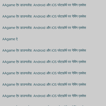
AAgame ऐप डाउनलोड: Android और iOS प्लेटफ़ॉर्म पर गेमिंग एक्सेस
AAgame ऐप डाउनलोड: Android और iOS प्लेटफ़ॉर्म पर गेमिंग एक्सेस
AAgame ऐप डाउनलोड: Android और iOS प्लेटफ़ॉर्म पर गेमिंग एक्सेस
AAgame ऐ
AAgame ऐप डाउनलोड: Android और iOS प्लेटफ़ॉर्म पर गेमिंग एक्सेस
AAgame ऐप डाउनलोड: Android और iOS प्लेटफ़ॉर्म पर गेमिंग एक्सेस
AAgame ऐप डाउनलोड: Android और iOS प्लेटफ़ॉर्म पर गेमिंग एक्सेस
AAgame ऐप डाउनलोड: Android और iOS प्लेटफ़ॉर्म पर गेमिंग एक्सेस
AAgame ऐप डाउनलोड: Android और iOS प्लेटफ़ॉर्म पर गेमिंग एक्सेस