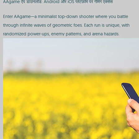
AAgame ऐप डाउनलोड: Android और iOS प्लेटफ़ॉर्म पर गेमिंग एक्सेस
Enter AAgame—a minimalist top-down shooter where you battle
through infinite waves of geometric foes. Each run is unique, with
randomized power-ups, enemy patterns, and arena hazards.