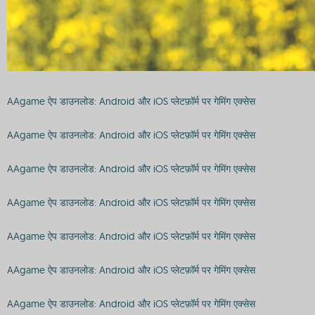
AAgame ऐप डाउनलोड: Android और iOS प्लेटफ़ॉर्म पर गेमिंग एक्सेस
AAgame ऐप डाउनलोड: Android और iOS प्लेटफ़ॉर्म पर गेमिंग एक्सेस
AAgame ऐप डाउनलोड: Android और iOS प्लेटफ़ॉर्म पर गेमिंग एक्सेस
AAgame ऐप डाउनलोड: Android और iOS प्लेटफ़ॉर्म पर गेमिंग एक्सेस
AAgame ऐप डाउनलोड: Android और iOS प्लेटफ़ॉर्म पर गेमिंग एक्सेस
AAgame ऐप डाउनलोड: Android और iOS प्लेटफ़ॉर्म पर गेमिंग एक्सेस
AAgame ऐप डाउनलोड: Android और iOS प्लेटफ़ॉर्म पर गेमिंग एक्सेस