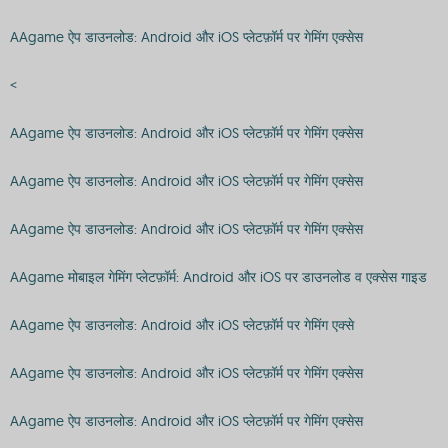
AAgame ऐप डाउनलोड: Android और iOS प्लेटफ़ॉर्म पर गेमिंग एक्सेस
<
AAgame ऐप डाउनलोड: Android और iOS प्लेटफ़ॉर्म पर गेमिंग एक्सेस
AAgame ऐप डाउनलोड: Android और iOS प्लेटफ़ॉर्म पर गेमिंग एक्सेस
AAgame ऐप डाउनलोड: Android और iOS प्लेटफ़ॉर्म पर गेमिंग एक्सेस
AAgame मोबाइल गेमिंग प्लेटफ़ॉर्म: Android और iOS पर डाउनलोड व एक्सेस गाइड
AAgame ऐप डाउनलोड: Android और iOS प्लेटफ़ॉर्म पर गेमिंग एक्से
AAgame ऐप डाउनलोड: Android और iOS प्लेटफ़ॉर्म पर गेमिंग एक्सेस
AAgame ऐप डाउनलोड: Android और iOS प्लेटफ़ॉर्म पर गेमिंग एक्सेस