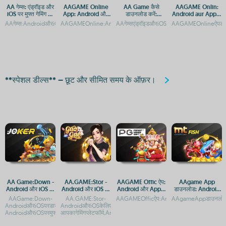
AA गेम्स: एंड्रॉइड और
AAGAME Online
AA Game कैसे
AAGAME Onlin:
iOS पर मुफ्त गेमिंग का
App: Android और
डाउनलोड करें:
Android aur Apple
आनंद
iOS पर डाउनलोड करें
Android और iOS
ke liye APP aur
AAगेम्स:AndroidऔरiOSपरमुफ्तगेमिंगकाआनंदAAगेम्स:AndroidऔरiOSपरमुफ्तगेमिंगऐप्सकासंग्रहAAग
AAGAMEOnline:AndroidऔरAppleपरएक्सेसकरें,APPऔरAPKडाउनल
AAगेम्सएंड्रॉइडऔरiOSपरमुफ्तमेंडाउनलोडकरें
AAGAMEOnlineऐपडाउनलो
गाइड
APK एक्सेस
**स्पेशल डील्स** – छूट और सीमित समय के ऑफ़र।
AA Game:Down -
AA.GAME:Stor -
AAGAME Offic ऐप:
AAgame App
Android और iOS पर
Android और iOS पर
Android और Apple
डाउनलोड: Android
डाउनलोड और एक्सेस
मुफ्त गेम्स डाउनलोड
डाउनलोड गाइड
और iOS के लिए गेमिंग
AAGame:Down-
AA.GAME:Stor-
AAGAMEOfficऐप:AndroidऔरiOSपरडाउनलोड
AAgameAppडाउनलोड:A
गाइड
करें
प्लेटफ़ॉर्म
AndroidऔरiOSपरडाउनलोडकरेंAAGame:Down-
AndroidऔरiOSकेलिएमुफ्तगेमडाउनलोडAA.GAME:Stor-
AndroidऔरiOSपरमुफ्तडाउनलोडऔरइंस्टॉलगाइड
आपकागेमिंगप्लेटफॉर्म,Androidऔर