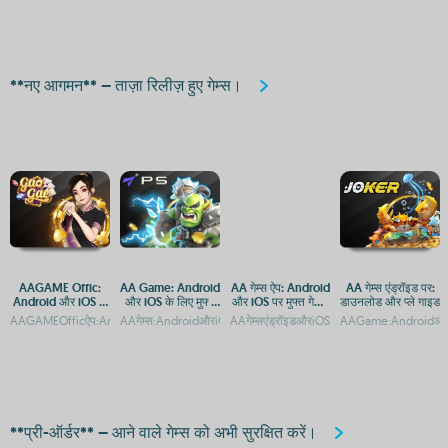
**नए आगमन** – ताज़ा रिलीज़ हुए गेम्स।
AAGAME Offic:
AA Game: Android
AA गेम्स ऐप: Android
AA गेम्स एंड्रॉइड पर:
Android और iOS के
और iOS के लिए मुफ्त
और iOS पर मुफ्त गेमिंग
डाउनलोड और प्ले गाइड
लिए ऐप डाउनलोड गाइड
डाउनलोड और एक्सेस
का आनंद
AAGAMEOfficऐप:AndroidऔरAppleडिवाइसकेलिएडाउनलोडगाइडAAGAMEOffic:Androidऔरi
AAगेम्स:AndroidऔरiOSपरमुफ्तगेमिंगकाआनAAगेम्स:AndroidऔरiOSपरमुफ्त
AAगेम्सएंड्रॉइडऔरiOSपरमुफ्तमेंडाउनलोडकरेंA
AAGame:AndroidऔरiO
गाइड
**प्री-ऑर्डर** – आने वाले गेम्स को अभी सुरक्षित करें।