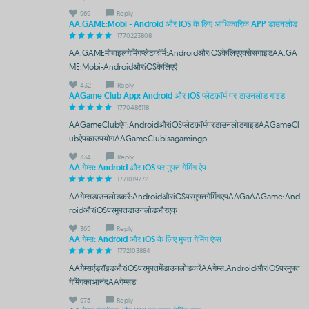
969
Reply
AA.GAME:Mobi - Android और iOS के लिए आधिकारिक APP डाउनलोड
1770223808
AA.GAMEमोबाइलगेमिंगप्लेटफॉर्म:AndroidऔरiOSकेलिएएक्सेसगाइडAA.GA
ME:Mobi-AndroidऔरiOSकेलिएऐ
432
Reply
AAGame Club App: Android और iOS प्लेटफ़ॉर्म पर डाउनलोड गाइड
1770486118
AAGameClubऐप:AndroidऔरiOSप्लेटफ़ॉर्मपरडाउनलोडगाइडAAGameCl
ubऐपकाउपयोगAAGameClubisagamingp
334
Reply
AA गेम्स: Android और iOS पर मुफ्त गेमिंग ऐप
1771019772
AAगेम्सडाउनलोडकरें:AndroidऔरiOSपरमुफ्तगेमिंगएपAAGaAAGame:And
roidऔरiOSपरमुफ्तडाउनलोडऔरएक्
365
Reply
AA गेम्स: Android और iOS के लिए मुफ्त गेमिंग ऐप्स
1772103884
AAगेम्सएंड्रॉइडऔरiOSपरमुफ्तमेंडाउनलोडकरेंAAगेम्स:AndroidऔरiOSपरमुफ्त
गेमिंगकाआनंदAAगेम्सड
975
Reply