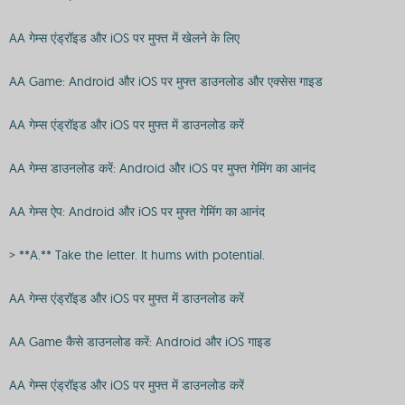
AA गेम्स एंड्रॉइड और iOS पर मुफ्त में खेलने के लिए
AA Game: Android और iOS पर मुफ्त डाउनलोड और एक्सेस गाइड
AA गेम्स एंड्रॉइड और iOS पर मुफ्त में डाउनलोड करें
AA गेम्स डाउनलोड करें: Android और iOS पर मुफ्त गेमिंग का आनंद
AA गेम्स ऐप: Android और iOS पर मुफ्त गेमिंग का आनंद
> **A.** Take the letter. It hums with potential.
AA गेम्स एंड्रॉइड और iOS पर मुफ्त में डाउनलोड करें
AA Game कैसे डाउनलोड करें: Android और iOS गाइड
AA गेम्स एंड्रॉइड और iOS पर मुफ्त में डाउनलोड करें