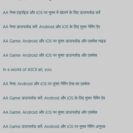
AA गेम्स एंड्रॉइड और iOS पर मुफ्त में खेलने के लिए डाउनलोड करें
AA गेम्स डाउनलोड करें: Android और iOS के लिए मुफ्त गेमिंग ऐप
AA Game: Android और iOS पर मुफ्त डाउनलोड और एक्सेस गाइड
AA Game: Android और iOS पर मुफ्त डाउनलोड और एक्सेस
In a world of ASCII art, you
AA गेम्स: Android और iOS पर मुफ्त गेमिंग ऐप्स का एक्सेस
AA Game डाउनलोड करें: Android और iOS के लिए मुफ्त गेमिंग ऐप
AA Game: Android और iOS पर मुफ्त डाउनलोड और एक्सेस
AA Game डाउनलोड करें: Android और iOS पर मुफ्त गेमिंग अनुभव