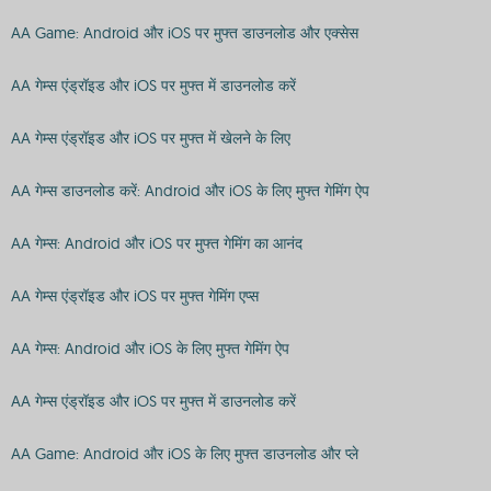
AA Game: Android और iOS पर मुफ्त डाउनलोड और एक्सेस
AA गेम्स एंड्रॉइड और iOS पर मुफ्त में डाउनलोड करें
AA गेम्स एंड्रॉइड और iOS पर मुफ्त में खेलने के लिए
AA गेम्स डाउनलोड करें: Android और iOS के लिए मुफ्त गेमिंग ऐप
AA गेम्स: Android और iOS पर मुफ्त गेमिंग का आनंद
AA गेम्स एंड्रॉइड और iOS पर मुफ्त गेमिंग एप्स
AA गेम्स: Android और iOS के लिए मुफ्त गेमिंग ऐप
AA गेम्स एंड्रॉइड और iOS पर मुफ्त में डाउनलोड करें
AA Game: Android और iOS के लिए मुफ्त डाउनलोड और प्ले