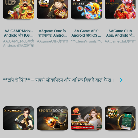
AA.GAME:Mobi -
AAgame Offic ऐप
AA Game APK:
AAGame Club
Android और iOS के
डाउनलोड: Android
Android और iOS पर
App: Android और
लिए आसान एक्सेस और
और iOS प्लेटफ़ॉर्म पर
मुफ्त डाउनलोड
iOS पर डाउनलोड करें
AA.GAME:Mobiपरगेमिंगऐप्सडाउनलोडकरें-
AAgameOfficऐपडाउनलोड:AndroidऔरiOSप्लेटफ़ॉर्मपरगेमिंगएक्सेसA
***CleanVisuals:**Crispvectorsandsmoo
AAGameClubएप्पडाउन
डाउनलोड
गेमिंग एक्सेस
AndroidऔरiOSकेलिएएक्सेसAA.GAME:Mobiपरगेमिंगएप्सऔरAPK
**टॉप सेलिंग** – सबसे लोकप्रिय और अधिक बिकने वाले गेम्स।