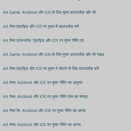
AA Game: Android और iOS के लिए मुफ्त डाउनलोड और प्ले
AA गेम्स एंड्रॉइड और iOS पर मुफ्त में डाउनलोड करे
AA गेम्स डाउनलोड: एंड्रॉइड और iOS पर मुफ्त गेमिंग एप
AA Game: Android और iOS के लिए मुफ्त डाउनलोड और प्ले गाइड
AA गेम्स एंड्रॉइड और iOS पर मुफ्त में खेलने के लिए डाउनलोड करें
AA गेम्स: Android और iOS पर मुफ्त गेमिंग का अनुभव
AA गेम्स: Android और iOS पर मुफ्त गेमिंग एप्स का संग्रह
AA गेम्स ऐप: Android और iOS पर मुफ्त गेमिंग का आनंद
AA गेम्स: Android और iOS पर मुफ्त गेमिंग का आनंद