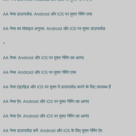
AA गेम्स डाउनलोड: Android और iOS पर मुफ्त गेमिंग एप्स
AA गेम्स का मोबाइल अनुभव: Android और iOS पर मुफ्त डाउनलोड
<
AA गेम्स: Android और iOS पर मुफ्त गेमिंग का आनंद
AA गेम्स: Android और iOS पर मुफ्त गेमिंग एप्स
AA गेम्स एंड्रॉइड और iOS पर मुफ्त में डाउनलोड करने के लिए उपलब्ध हैं
AA गेम्स ऐप: Android और iOS पर मुफ्त गेमिंग का आनंद
AA गेम्स ऐप: Android और iOS पर मुफ्त गेमिंग का आनंद
AA गेम्स डाउनलोड करें: Android और iOS के लिए मुफ्त गेमिंग ऐप