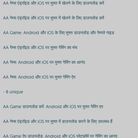
AA गेम्स एंड्रॉइड और iOS पर मुफ्त में खेलने के लिए डाउनलोड करें
AA गेम्स एंड्रॉइड और iOS पर मुफ्त में खेलने के लिए डाउनलोड करें
AA Game: Android और iOS के लिए मुफ्त डाउनलोड और गेमप्ले गाइड
AA गेम्स एंड्रॉइड और iOS पर मुफ्त गेमिंग का मंच
AA गेम्स: Android और iOS पर मुफ्त गेमिंग का आनंद
AA गेम्स: Android और iOS पर मुफ्त गेमिंग ऐप
- 8 unique
AA Game डाउनलोड करें: Android और iOS पर मुफ्त गेमिंग एप
AA गेम्स एंड्रॉइड और iOS पर मुफ्त में डाउनलोड करने के लिए उपलब्ध हैं
AA Game ऐप डाउनलोड: Android और iOS प्लेटफ़ॉर्म पर गेमिंग का आनंद