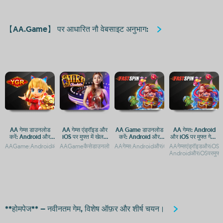
【AA.Game】 पर आधारित नौ वेबसाइट अनुभाग:
AA गेम्स डाउनलोड
AA गेम्स एंड्रॉइड और
AA Game डाउनलोड
AA गेम्स: Android
करें: Android और
iOS पर मुफ्त में खेलने
करें: Android और
और iOS पर मुफ्त गेमिंग
iOS के लिए मुफ्त गेमिंग
के लिए डाउनलोड करें
iOS के लिए मुफ्त ऐप
का आनंद
AAGame:AndroidऔरiOSपरमुफ्तडाउनलोडऔरएक्सेसगाइडAAगेम्सडाउनलोडकरें:AndroidऔरiOSकेल
AAGameकैसेडाउनलोडकरें:AndroidऔरiOSगाइडAAGameडाउनलोडकरें:A
AAगेम्स:AndroidऔरiOSपरमुफ्तगेमिंगकाआनंदAAगेम
AAगेम्सएंड्रॉइडऔरiOS
ऐप
एक्सेस
AndroidऔरiOSपरमुफ्तगे
**होमपेज** – नवीनतम गेम, विशेष ऑफ़र और शीर्ष चयन।