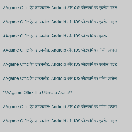
AAgame Offic ऐप डाउनलोड: Android और iOS प्लेटफ़ॉर्म पर एक्सेस गाइड
AAgame Offic ऐप डाउनलोड: Android और iOS प्लेटफ़ॉर्म पर एक्सेस गाइड
AAgame Offic ऐप डाउनलोड: Android और iOS प्लेटफ़ॉर्म पर एक्सेस
AAgame Offic ऐप डाउनलोड: Android और iOS प्लेटफ़ॉर्म पर गेमिंग एक्सेस
AAgame Offic ऐप डाउनलोड: Android और iOS प्लेटफ़ॉर्म पर एक्सेस गाइड
AAgame Offic ऐप डाउनलोड: Android और iOS प्लेटफ़ॉर्म पर गेमिंग एक्सेस
**AAgame Offic: The Ultimate Arena**
AAgame Offic ऐप डाउनलोड: Android और iOS प्लेटफ़ॉर्म पर गेमिंग एक्सेस
AAgame Offic ऐप डाउनलोड: Android और iOS प्लेटफ़ॉर्म पर एक्सेस गाइड