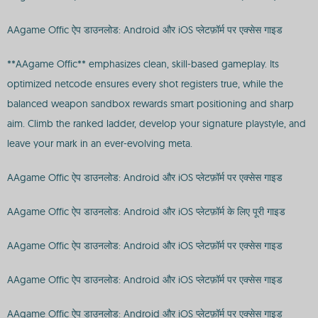
AAgame Offic ऐप डाउनलोड: Android और iOS प्लेटफ़ॉर्म पर एक्सेस गाइड
**AAgame Offic** emphasizes clean, skill-based gameplay. Its
optimized netcode ensures every shot registers true, while the
balanced weapon sandbox rewards smart positioning and sharp
aim. Climb the ranked ladder, develop your signature playstyle, and
leave your mark in an ever-evolving meta.
AAgame Offic ऐप डाउनलोड: Android और iOS प्लेटफ़ॉर्म पर एक्सेस गाइड
AAgame Offic ऐप डाउनलोड: Android और iOS प्लेटफ़ॉर्म के लिए पूरी गाइड
AAgame Offic ऐप डाउनलोड: Android और iOS प्लेटफ़ॉर्म पर एक्सेस गाइड
AAgame Offic ऐप डाउनलोड: Android और iOS प्लेटफ़ॉर्म पर एक्सेस गाइड
AAgame Offic ऐप डाउनलोड: Android और iOS प्लेटफ़ॉर्म पर एक्सेस गाइड