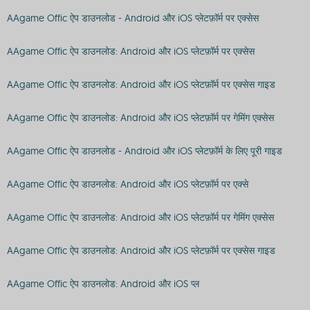
AAgame Offic ऐप डाउनलोड - Android और iOS प्लेटफ़ॉर्म पर एक्सेस
AAgame Offic ऐप डाउनलोड: Android और iOS प्लेटफ़ॉर्म पर एक्सेस
AAgame Offic ऐप डाउनलोड: Android और iOS प्लेटफ़ॉर्म पर एक्सेस गाइड
AAgame Offic ऐप डाउनलोड: Android और iOS प्लेटफ़ॉर्म पर गेमिंग एक्सेस
AAgame Offic ऐप डाउनलोड - Android और iOS प्लेटफ़ॉर्म के लिए पूरी गाइड
AAgame Offic ऐप डाउनलोड: Android और iOS प्लेटफ़ॉर्म पर एक्से
AAgame Offic ऐप डाउनलोड: Android और iOS प्लेटफ़ॉर्म पर गेमिंग एक्सेस
AAgame Offic ऐप डाउनलोड: Android और iOS प्लेटफ़ॉर्म पर एक्सेस गाइड
AAgame Offic ऐप डाउनलोड: Android और iOS प्ल