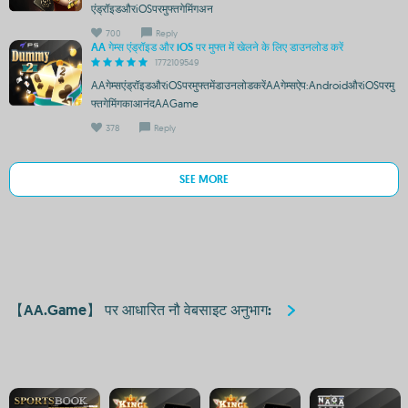
एंड्रॉइडऔरiOSपरमुफ्तगेमिंगअन
700
Reply
AA गेम्स एंड्रॉइड और iOS पर मुफ्त में खेलने के लिए डाउनलोड करें
1772109549
AAगेम्सएंड्रॉइडऔरiOSपरमुफ्तमेंडाउनलोडकरेंAAगेम्सऐप:AndroidऔरiOSपरमु
फ्तगेमिंगकाआनंदAAGame
378
Reply
SEE MORE
【AA.Game】 पर आधारित नौ वेबसाइट अनुभाग: