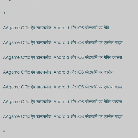
<
AAgame Offic ऐप डाउनलोड: Android और iOS प्लेटफ़ॉर्म पर गेमिं
AAgame Offic ऐप डाउनलोड: Android और iOS प्लेटफ़ॉर्म पर एक्सेस गाइड
AAgame Offic ऐप डाउनलोड: Android और iOS प्लेटफ़ॉर्म पर गेमिंग एक्सेस
AAgame Offic ऐप डाउनलोड: Android और iOS प्लेटफ़ॉर्म पर एक्सेस
AAgame Offic ऐप डाउनलोड: Android और iOS प्लेटफ़ॉर्म पर एक्सेस गाइड
AAgame Offic ऐप डाउनलोड: Android और iOS प्लेटफ़ॉर्म पर गेमिंग एक्सेस
AAgame Offic ऐप डाउनलोड: Android और iOS प्लेटफ़ॉर्म पर एक्सेस गाइड
<