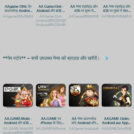
AAgame Offic ऐप
AA Game:Onli -
AA गेम्स एंड्रॉइड और
AA गेम्स एंड्रॉइड और
डाउनलोड: Android
Android और iOS पर
iOS पर मुफ्त में
iOS पर मुफ्त में खेलने
और iOS प्लेटफ़ॉर्म पर
मुफ्त डाउनलोड
डाउनलोड करें
के लिए डाउनलोड करें
AAgameOfficऐपडाउनलोड:AndroidऔरiOSप्लेटफ़ॉर्मपरगेमिंगएक्सेसAAgameOfficऐपडाउनलोड:
AAGame:Onli-
AAGameकैसेडाउनलोडकरें:AndroidऔरiOSगाइडAA
AAगेम्सडाउनलोडकरें:
गेमिंग एक्सेस
AndroidऔरiOSपरमुफ्तडाउनलोडऔरगेमिंगअनुभवAAGame:Onli-
AndroidऔरiOSपरडाउनलोडकरें
**गेम स्टोर** – सभी उपलब्ध गेम्स को ब्राउज़ और खरीदें।
AA.GAME:Mobi -
AA.GAME पर
AA गेम्स डाउनलोड
AAGAME Onlin:
Android और iOS के
iPhone के लिए
करें: Android और
Android aur Apple
लिए मोबाइल ऐप
Android ऐप्स कैसे
iOS के लिए मुफ्त गेमिंग
ke liye APP aur
AA.GAME:Mobiपरमोबाइलगेमिंगकाआनंदलें-
AA.GAMEपरiPhoneकेलिएAPPडाउनलोडऔरएक्सेसगाइडAA.GAME:iPhoप
AAGame:AndroidऔरiOSपरमुफ्तडाउनलोडऔरएक
AAGAMEOnlinऐपडाउनलोड
डाउनलोड गाइड
डाउनलोड करें
ऐप
APK एक्सेस
AndroidऔरiOSकेलिएएक्सेसAA.GAMEमोबाइलऐप:AndroidऔरiOSप