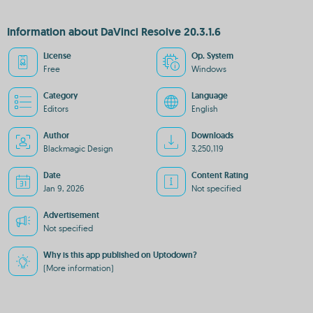
Information about DaVinci Resolve 20.3.1.6
License
Op. System
Free
Windows
Category
Language
Editors
English
Author
Downloads
Blackmagic Design
3,250,119
Date
Content Rating
Jan 9, 2026
Not specified
Advertisement
Not specified
Why is this app published on Uptodown?
(More information)