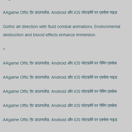
AAgame Offic ऐप डाउनलोड: Android और iOS प्लेटफ़ॉर्म पर एक्सेस गाइड
Gothic art direction with fluid combat animations. Environmental
destruction and blood effects enhance immersion.
<
AAgame Offic ऐप डाउनलोड: Android और iOS प्लेटफ़ॉर्म पर गेमिंग एक्सेस
AAgame Offic ऐप डाउनलोड: Android और iOS प्लेटफ़ॉर्म पर एक्सेस गाइड
AAgame Offic ऐप डाउनलोड: Android और iOS प्लेटफ़ॉर्म पर गेमिंग एक्सेस
AAgame Offic ऐप डाउनलोड: Android और iOS प्लेटफ़ॉर्म पर गेमिंग एक्सेस
AAgame Offic ऐप डाउनलोड: Android और iOS प्लेटफ़ॉर्म पर एक्सेस गाइड