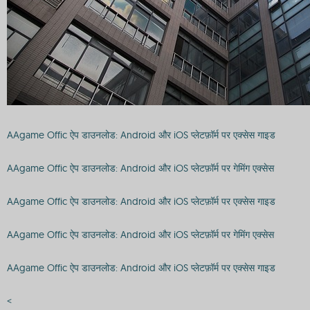
AAgame Offic ऐप डाउनलोड: Android और iOS प्लेटफ़ॉर्म पर एक्सेस गाइड
AAgame Offic ऐप डाउनलोड: Android और iOS प्लेटफ़ॉर्म पर गेमिंग एक्सेस
AAgame Offic ऐप डाउनलोड: Android और iOS प्लेटफ़ॉर्म पर एक्सेस गाइड
AAgame Offic ऐप डाउनलोड: Android और iOS प्लेटफ़ॉर्म पर गेमिंग एक्सेस
AAgame Offic ऐप डाउनलोड: Android और iOS प्लेटफ़ॉर्म पर एक्सेस गाइड
<