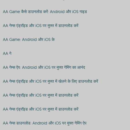
AA Game कैसे डाउनलोड करें: Android और iOS गाइड
AA गेम्स एंड्रॉइड और iOS पर मुफ्त में डाउनलोड करें
AA Game: Android और iOS के
AA गे
AA गेम्स ऐप: Android और iOS पर मुफ्त गेमिंग का आनंद
AA गेम्स एंड्रॉइड और iOS पर मुफ्त में खेलने के लिए डाउनलोड करें
AA गेम्स एंड्रॉइड और iOS पर मुफ्त में डाउनलोड करें
AA गेम्स एंड्रॉइड और iOS पर मुफ्त में डाउनलोड करें
AA गेम्स डाउनलोड: Android और iOS पर मुफ्त गेमिंग ऐप