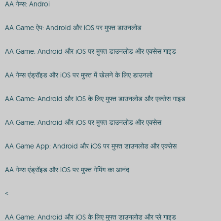
AA गेम्स: Androi
AA Game ऐप: Android और iOS पर मुफ्त डाउनलोड
AA Game: Android और iOS पर मुफ्त डाउनलोड और एक्सेस गाइड
AA गेम्स एंड्रॉइड और iOS पर मुफ्त में खेलने के लिए डाउनलो
AA Game: Android और iOS के लिए मुफ्त डाउनलोड और एक्सेस गाइड
AA Game: Android और iOS पर मुफ्त डाउनलोड और एक्सेस
AA Game App: Android और iOS पर मुफ्त डाउनलोड और एक्सेस
AA गेम्स एंड्रॉइड और iOS पर मुफ्त गेमिंग का आनंद
<
AA Game: Android और iOS के लिए मुफ्त डाउनलोड और प्ले गाइड