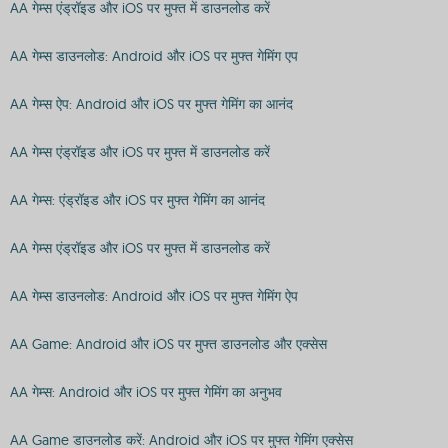
AA गेम्स एंड्रॉइड और iOS पर मुफ्त में डाउनलोड करें
AA गेम्स डाउनलोड: Android और iOS पर मुफ्त गेमिंग एप
AA गेम्स ऐप: Android और iOS पर मुफ्त गेमिंग का आनंद
AA गेम्स एंड्रॉइड और iOS पर मुफ्त में डाउनलोड करें
AA गेम्स: एंड्रॉइड और iOS पर मुफ्त गेमिंग का आनंद
AA गेम्स एंड्रॉइड और iOS पर मुफ्त में डाउनलोड करें
AA गेम्स डाउनलोड: Android और iOS पर मुफ्त गेमिंग ऐप
AA Game: Android और iOS पर मुफ्त डाउनलोड और एक्सेस
AA गेम्स: Android और iOS पर मुफ्त गेमिंग का अनुभव
AA Game डाउनलोड करें: Android और iOS पर मुफ्त गेमिंग एक्सेस