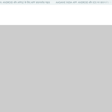
 ANDROID और APPLE के लिए APP डाउनलोड गाइड
AAGAME INDIA APP: ANDROID और IOS पर डाउनलोड करे