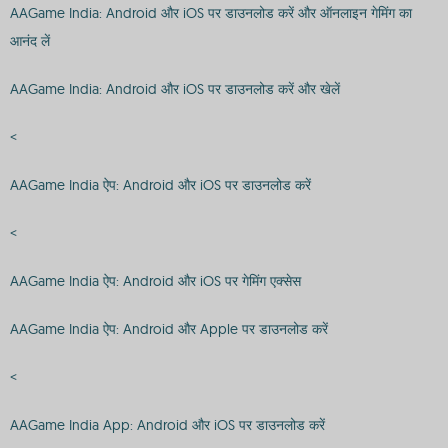
AAGame India: Android और iOS पर डाउनलोड करें और ऑनलाइन गेमिंग का
आनंद लें
AAGame India: Android और iOS पर डाउनलोड करें और खेलें
<
AAGame India ऐप: Android और iOS पर डाउनलोड करें
<
AAGame India ऐप: Android और iOS पर गेमिंग एक्सेस
AAGame India ऐप: Android और Apple पर डाउनलोड करें
<
AAGame India App: Android और iOS पर डाउनलोड करें