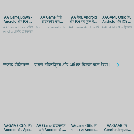
AA Game:Down -
AA Game कैसे
AA गेम्स: Android
AAGAME Offic ऐप:
Android और iOS पर
डाउनलोड करें:
और iOS पर मुफ्त गेमिंग
Android और iOS पर
डाउनलोड करें
Android और iOS
ऐप
डाउनलोड करें
AAGame:Downएंड्रॉइडऔरiOSपरडाउनलोडकैसेकरेंAAGame:Down-
Yourchoicesrebuildthenarrative.Meetotherletters:**B**,who
AAGame:AndroidऔरiOSपरडाउनलोडऔरएक्सेस
AAGAMEOfficऐपडाउनलो
गाइड
AndroidऔरiOSपरडाउनलोडकरेंAAGame:Dow
**टॉप सेलिंग** – सबसे लोकप्रिय और अधिक बिकने वाले गेम्स।
AAGAME Offic ऐप:
AA Game डाउनलोड
AAgame Offic ऐप
AA.GAME पर
Android और Apple
करें: Android और
डाउनलोड: Android
Genshin Impact
पर डाउनलोड करें
iOS पर मुफ्त गेमिंग एप
और iOS प्लेटफ़ॉर्म पर
APK डाउनलोड और