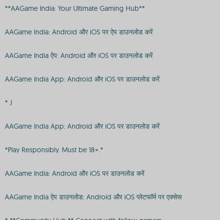
**AAGame India: Your Ultimate Gaming Hub**
AAGame India: Android और iOS पर ऐप डाउनलोड करें
AAGame India ऐप: Android और iOS पर डाउनलोड करें
AAGame India App: Android और iOS पर डाउनलोड करें
* J
AAGame India App: Android और iOS पर डाउनलोड करें
*Play Responsibly. Must be 18+.*
AAGame India: Android और iOS पर डाउनलोड करें
AAGame India ऐप डाउनलोड: Android और iOS प्लेटफॉर्म पर एक्सेस