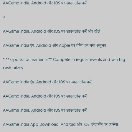
AAGame India: Android और iOS पर डाउनलोड करें
<
AAGame India: Android और iOS पर डाउनलोड करें और खेलें
AAGame India ऐप: Android और Apple पर गेमिंग का नया अनुभव
* **Esports Tournaments:** Compete in regular events and win big
cash prizes.
AAGame India ऐप: Android और iOS पर डाउनलोड करें
AAGame India: Android और iOS पर डाउनलोड करें
AAGame India: Android और iOS पर डाउनलोड करें
AAGame India App Download: Android और iOS प्लेटफॉर्म पर एक्सेस