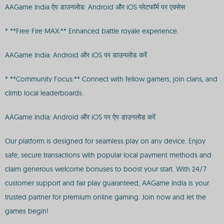
AAGame India ऐप डाउनलोड: Android और iOS प्लेटफॉर्म पर एक्सेस
* **Free Fire MAX:** Enhanced battle royale experience.
AAGame India: Android और iOS पर डाउनलोड करें
* **Community Focus:** Connect with fellow gamers, join clans, and
climb local leaderboards.
AAGame India: Android और iOS पर ऐप डाउनलोड करें
Our platform is designed for seamless play on any device. Enjoy
safe, secure transactions with popular local payment methods and
claim generous welcome bonuses to boost your start. With 24/7
customer support and fair play guaranteed, AAGame India is your
trusted partner for premium online gaming. Join now and let the
games begin!