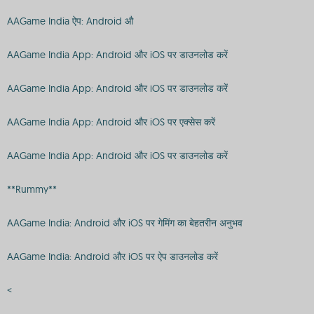
AAGame India ऐप: Android औ
AAGame India App: Android और iOS पर डाउनलोड करें
AAGame India App: Android और iOS पर डाउनलोड करें
AAGame India App: Android और iOS पर एक्सेस करें
AAGame India App: Android और iOS पर डाउनलोड करें
**Rummy**
AAGame India: Android और iOS पर गेमिंग का बेहतरीन अनुभव
AAGame India: Android और iOS पर ऐप डाउनलोड करें
<