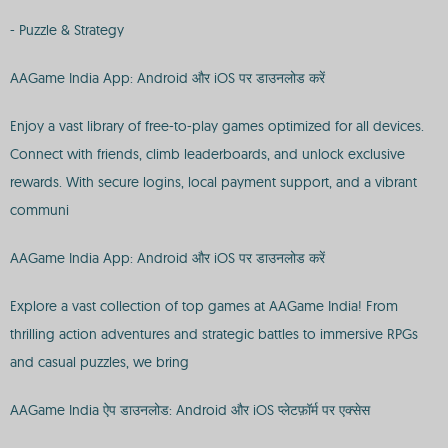
- Puzzle & Strategy
AAGame India App: Android और iOS पर डाउनलोड करें
Enjoy a vast library of free-to-play games optimized for all devices.
Connect with friends, climb leaderboards, and unlock exclusive
rewards. With secure logins, local payment support, and a vibrant
communi
AAGame India App: Android और iOS पर डाउनलोड करें
Explore a vast collection of top games at AAGame India! From
thrilling action adventures and strategic battles to immersive RPGs
and casual puzzles, we bring
AAGame India ऐप डाउनलोड: Android और iOS प्लेटफ़ॉर्म पर एक्सेस