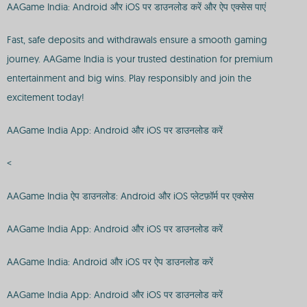
AAGame India: Android और iOS पर डाउनलोड करें और ऐप एक्सेस पाएं
Fast, safe deposits and withdrawals ensure a smooth gaming
journey. AAGame India is your trusted destination for premium
entertainment and big wins. Play responsibly and join the
excitement today!
AAGame India App: Android और iOS पर डाउनलोड करें
<
AAGame India ऐप डाउनलोड: Android और iOS प्लेटफ़ॉर्म पर एक्सेस
AAGame India App: Android और iOS पर डाउनलोड करें
AAGame India: Android और iOS पर ऐप डाउनलोड करें
AAGame India App: Android और iOS पर डाउनलोड करें