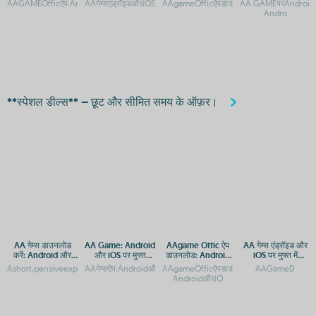
AAGAMEOfficऐप:AndroidऔरiOSपरडाउनलोडकरेंAAGAMEOffic:AndroidऔरiOSकेलिएऐप
AAगेम्सएंड्रॉइडऔरiOSपरमुफ्तमेंडाउनलोडकरनेकेलिएAAGameडाउनलोडकरें
AAgameOfficऐपडाउनलोड:AndroidऔरiOSप्लेट
AA.GAMEपरAndroidऔ
एक्सेस गाइड
गेम एक्सेस गाइड
Andro
**स्पेशल डील्स** – छूट और सीमित समय के ऑफ़र।
AA गेम्स डाउनलोड
AA Game: Android
AAgame Offic ऐप
AA गेम्स एंड्रॉइड और
करें: Android और
और iOS पर मुफ्त
डाउनलोड: Android
iOS पर मुफ्त में
iOS के लिए मुफ्त गेमिंग
डाउनलोड और एक्सेस
और iOS प्लेटफ़ॉर्म पर
डाउनलोड करें
Ashort,pensiveexperienceaboutlanguage,legacy,andthepowerofaAAगेम्स:Androidऔर
AAगेम्सऐप:AndroidऔरiOSपरमुफ्तगेमिंगकाआनंदAAगेम्सडाउनलोडकरें:Andr
AAgameOfficऐपडाउनलोड:AndroidऔरiOSप्लेटफ
AAGameD
ऐप
गाइड
एक्सेस गाइड
AndroidऔरiO