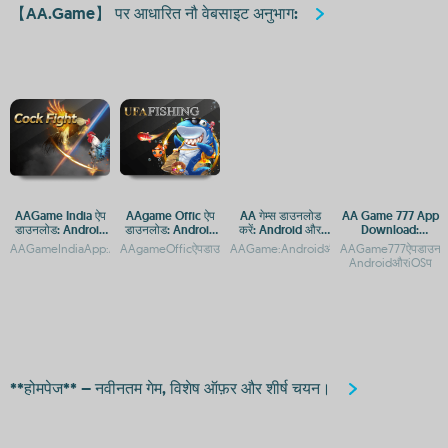
【AA.Game】 पर आधारित नौ वेबसाइट अनुभाग:
AAGame India ऐप
AAgame Offic ऐप
AA गेम्स डाउनलोड
AA Game 777 App
डाउनलोड: Android
डाउनलोड: Android
करें: Android और
Download:
और iOS प्लेटफ़ॉर्म पर
और iOS प्लेटफ़ॉर्म पर
iOS के लिए मुफ्त गेमिंग
Android & iOS
AAGameIndiaApp:AndroidऔरiOSपरडाउनलोडकरेंAAGameIndiaApp:AndroidऔरiOSपरड
AAgameOfficऐपडाउनलोड:AndroidऔरiOSप्लेटफ़ॉर्मपरगेमिंगएक्सेसA
AAGame:AndroidऔरiOSकेलिएमुफ्तडाउनलोडऔ
AAGame777ऐपडाउनलोड:
एक्सेस
एक्सेस गाइड
ऐप
प्लेटफ़ॉर्म पर एक्सेस
AndroidऔरiOSप
**होमपेज** – नवीनतम गेम, विशेष ऑफ़र और शीर्ष चयन।