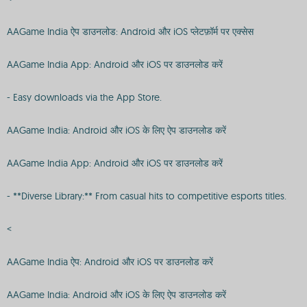
AAGame India ऐप डाउनलोड: Android और iOS प्लेटफ़ॉर्म पर एक्सेस
AAGame India App: Android और iOS पर डाउनलोड करें
- Easy downloads via the App Store.
AAGame India: Android और iOS के लिए ऐप डाउनलोड करें
AAGame India App: Android और iOS पर डाउनलोड करें
- **Diverse Library:** From casual hits to competitive esports titles.
<
AAGame India ऐप: Android और iOS पर डाउनलोड करें
AAGame India: Android और iOS के लिए ऐप डाउनलोड करें