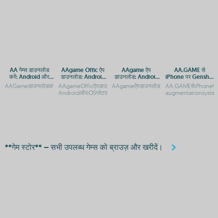
AA गेम्स डाउनलोड
AAgame Offic ऐप
AAgame ऐप
AA.GAME से
करें: Android और
डाउनलोड: Android
डाउनलोड: Android
iPhone पर Genshin
iOS के लिए मुफ्त गेमिंग
और iOS प्लेटफ़ॉर्म पर
और iOS प्लेटफ़ॉर्म पर
Impact APK
AAGameडाउनलोडकरें:AndroidऔरiOSकेलिएमुफ्तगेमिंगऐपAAगेम्स:AndroidऔरiOSपरमुफ्तगेमिंगक
AAgameOfficऐपडाउनलोड-
AAgameऐपडाउनलोड:AndroidऔरiOSप्लेटफ़ॉर्म
AA.GAMEसेiPhoneपर
ऐप
एक्सेस गाइड
गेमिंग एक्सेस
डाउनलोड और इंस्टॉल
AndroidऔरiOSप्लेटफ़ॉर्मकेलिएमुफ्तगेमएक्सेसAAgameOfficऐपडाउनलोड
augmentationsyst
गाइड
**गेम स्टोर** – सभी उपलब्ध गेम्स को ब्राउज़ और खरीदें।