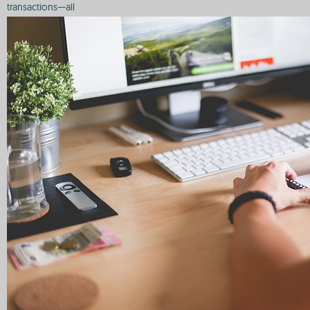
transactions—all