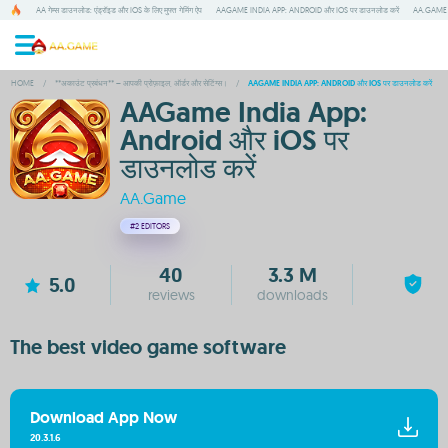
AA गेम्स डाउनलोड: एंड्रॉइड और IOS के लिए मुफ्त गेमिंग ऐप
AAGAME INDIA APP: ANDROID और IOS पर डाउनलोड करें
AA.GAME म
HOME
/
**अकाउंट प्रबंधन** – आपकी प्रोफ़ाइल, ऑर्डर और सेटिंग्स।
/
AAGAME INDIA APP: ANDROID और IOS पर डाउनलोड करें
AAGame India App:
Android और iOS पर
डाउनलोड करें
AA.Game
#2
EDITORS
40
3.3 M
5.0
reviews
downloads
The best video game software
Download App Now
20.3.1.6