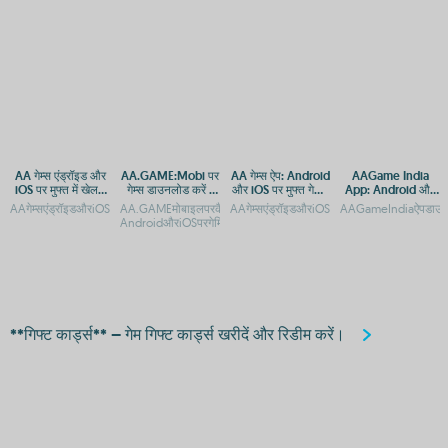
AA गेम्स एंड्रॉइड और
AA.GAME:Mobi पर
AA गेम्स ऐप: Android
AAGame India
iOS पर मुफ्त में खेलने
गेम्स डाउनलोड करें -
और iOS पर मुफ्त गेमिंग
App: Android और
के लिए डाउनलोड करें
Android और iOS के
का आनंद
iOS पर डाउनलोड करें
AAगेम्सएंड्रॉइडऔरiOSपरमुफ्तमेंखेलनेकेलिएडाउनलोडकरेंAAगेम्स:AndroidऔरiOSकेलिएमुफ्तगेमिंगऐ
AA.GAMEमोबाइलपरकैसेएक्सेसकरें:AndroidऔरiOSगाइडAA.GAME:Mo
AAगेम्सएंड्रॉइडऔरiOSपरमुफ्तमेंडाउनलोडकरेंAA
AAGameIndiaऐपडाउनलो
लिए ऐप एक्सेस
AndroidऔरiOSपरगेमिंगऐप्सकाएक्
**गिफ्ट कार्ड्स** – गेम गिफ्ट कार्ड्स खरीदें और रिडीम करें।