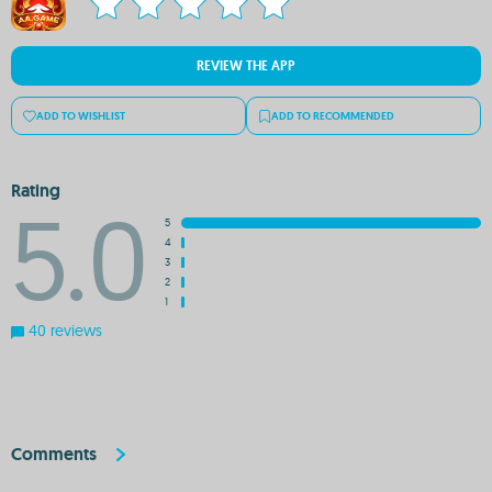
REVIEW THE APP
ADD TO WISHLIST
ADD TO RECOMMENDED
Rating
5.0
5
4
3
2
1
40 reviews
Comments