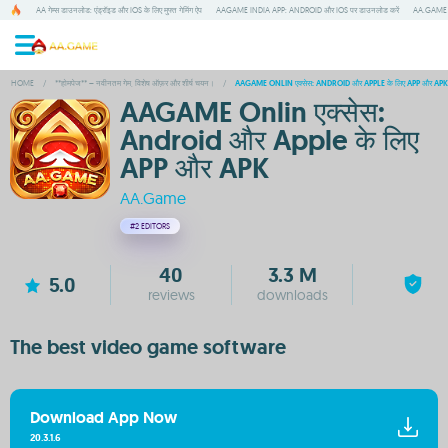
AA गेम्स डाउनलोड: एंड्रॉइड और IOS के लिए मुफ्त गेमिंग ऐप
AAGAME INDIA APP: ANDROID और IOS पर डाउनलोड करें
AA.GAME म
HOME
/
**होमपेज** – नवीनतम गेम, विशेष ऑफ़र और शीर्ष चयन।
/
AAGAME ONLIN एक्सेस: ANDROID और APPLE के लिए APP और APK
AAGAME Onlin एक्सेस:
Android और Apple के लिए
APP और APK
AA.Game
#2
EDITORS
40
3.3 M
5.0
reviews
downloads
The best video game software
Download App Now
20.3.1.6