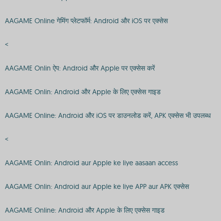
AAGAME Online गेमिंग प्लेटफॉर्म: Android और iOS पर एक्सेस
<
AAGAME Onlin ऐप: Android और Apple पर एक्सेस करें
AAGAME Onlin: Android और Apple के लिए एक्सेस गाइड
AAGAME Online: Android और iOS पर डाउनलोड करें, APK एक्सेस भी उपलब्ध
<
AAGAME Onlin: Android aur Apple ke liye aasaan access
AAGAME Onlin: Android aur Apple ke liye APP aur APK एक्सेस
AAGAME Online: Android और Apple के लिए एक्सेस गाइड