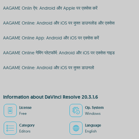
AAGAME Onlin ऐप: Android और Apple पर एक्सेस करें
AAGAME Online: Android और iOS पर मुफ्त डाउनलोड और एक्सेस
AAGAME Online App: Android और iOS पर एक्सेस करें
AAGAME Online गेमिंग प्लेटफॉर्म: Android और iOS पर एक्सेस गाइड
AAGAME Online: Android और iOS पर मुफ्त डाउनलो
Information about DaVinci Resolve 20.3.1.6
License
Op. System
Free
Windows
Category
Language
Editors
English