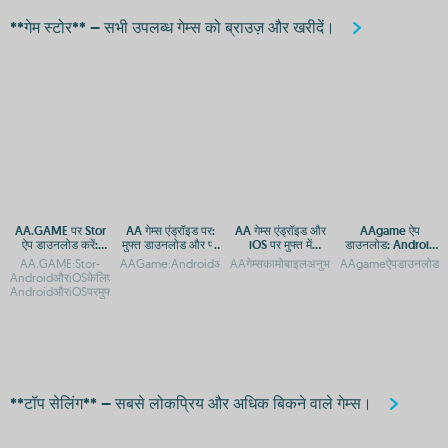
**गेम स्टोर** – सभी उपलब्ध गेम्स को ब्राउज़ और खरीदें।
AA.GAME पर Stor
AA गेम्स एंड्रॉइड पर:
AA गेम्स एंड्रॉइड और
AAgame ऐप
ऐप डाउनलोड करें:
मुफ्त डाउनलोड और प्ले
iOS पर मुफ्त में
डाउनलोड: Android
Android और iOS के
गाइड
डाउनलोड करने के लिए
और iOS प्लेटफ़ॉर्म पर
AA.GAME:Stor-
AAGame:AndroidऔरiOSपरडाउनलोडऔरएक्सेसगाइडAAगेम्सएंड्रॉइडऔर
AAगेम्सकामोबाइलअनुभव:AndroidऔरiOSपरमुफ्तगेमिं
AAgameऐपडाउनलोड:And
लिए मुफ्त एक्सेस
उपलब्ध हैं
गेमिंग एक्सेस
AndroidऔरiOSकेलिएमुफ्तगेमडाउनलोडAA.GAME:Stor-
AndroidऔरiOSपरमुफ्तगेम्सडाउनलो
**टॉप सेलिंग** – सबसे लोकप्रिय और अधिक बिकने वाले गेम्स।