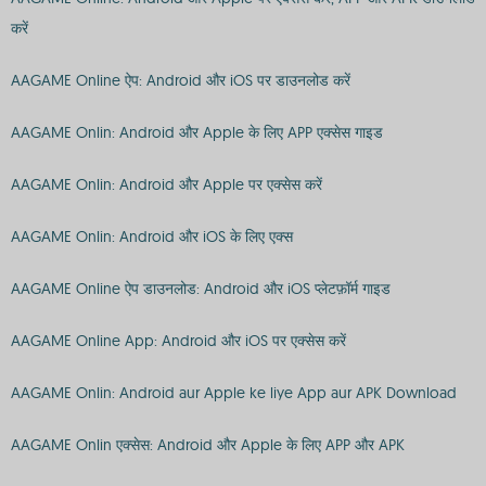
करें
AAGAME Online ऐप: Android और iOS पर डाउनलोड करें
AAGAME Onlin: Android और Apple के लिए APP एक्सेस गाइड
AAGAME Onlin: Android और Apple पर एक्सेस करें
AAGAME Onlin: Android और iOS के लिए एक्स
AAGAME Online ऐप डाउनलोड: Android और iOS प्लेटफ़ॉर्म गाइड
AAGAME Online App: Android और iOS पर एक्सेस करें
AAGAME Onlin: Android aur Apple ke liye App aur APK Download
AAGAME Onlin एक्सेस: Android और Apple के लिए APP और APK