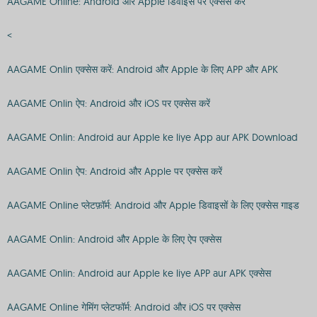
AAGAME Online: Android और Apple डिवाइस पर एक्सेस करें
<
AAGAME Onlin एक्सेस करें: Android और Apple के लिए APP और APK
AAGAME Onlin ऐप: Android और iOS पर एक्सेस करें
AAGAME Onlin: Android aur Apple ke liye App aur APK Download
AAGAME Onlin ऐप: Android और Apple पर एक्सेस करें
AAGAME Online प्लेटफ़ॉर्म: Android और Apple डिवाइसों के लिए एक्सेस गाइड
AAGAME Onlin: Android और Apple के लिए ऐप एक्सेस
AAGAME Onlin: Android aur Apple ke liye APP aur APK एक्सेस
AAGAME Online गेमिंग प्लेटफॉर्म: Android और iOS पर एक्सेस