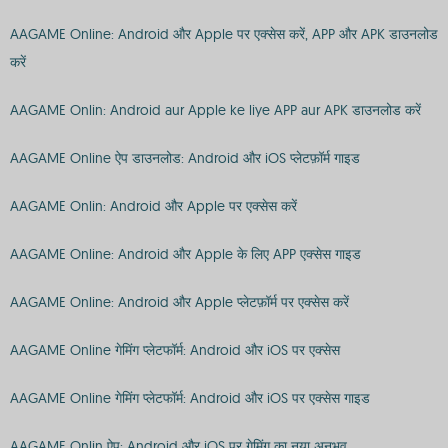
AAGAME Online: Android और Apple पर एक्सेस करें, APP और APK डाउनलोड
करें
AAGAME Onlin: Android aur Apple ke liye APP aur APK डाउनलोड करें
AAGAME Online ऐप डाउनलोड: Android और iOS प्लेटफ़ॉर्म गाइड
AAGAME Onlin: Android और Apple पर एक्सेस करें
AAGAME Online: Android और Apple के लिए APP एक्सेस गाइड
AAGAME Online: Android और Apple प्लेटफ़ॉर्म पर एक्सेस करें
AAGAME Online गेमिंग प्लेटफॉर्म: Android और iOS पर एक्सेस
AAGAME Online गेमिंग प्लेटफॉर्म: Android और iOS पर एक्सेस गाइड
AAGAME Onlin ऐप: Android और iOS पर गेमिंग का नया अनुभव