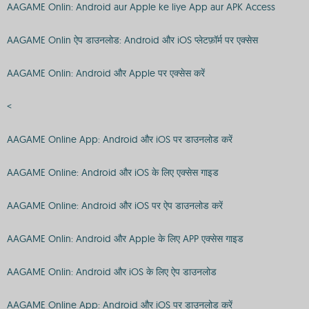
AAGAME Onlin: Android aur Apple ke liye App aur APK Access
AAGAME Onlin ऐप डाउनलोड: Android और iOS प्लेटफ़ॉर्म पर एक्सेस
AAGAME Onlin: Android और Apple पर एक्सेस करें
<
AAGAME Online App: Android और iOS पर डाउनलोड करें
AAGAME Online: Android और iOS के लिए एक्सेस गाइड
AAGAME Online: Android और iOS पर ऐप डाउनलोड करें
AAGAME Onlin: Android और Apple के लिए APP एक्सेस गाइड
AAGAME Onlin: Android और iOS के लिए ऐप डाउनलोड
AAGAME Online App: Android और iOS पर डाउनलोड करें