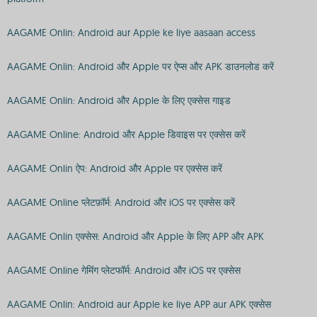
AAGAME Onlin: Android aur Apple ke liye aasaan access
AAGAME Onlin: Android और Apple पर ऐप्स और APK डाउनलोड करें
AAGAME Onlin: Android और Apple के लिए एक्सेस गाइड
AAGAME Online: Android और Apple डिवाइस पर एक्सेस करें
AAGAME Onlin ऐप: Android और Apple पर एक्सेस करें
AAGAME Online प्लेटफ़ॉर्म: Android और iOS पर एक्सेस करें
AAGAME Onlin एक्सेस: Android और Apple के लिए APP और APK
AAGAME Online गेमिंग प्लेटफॉर्म: Android और iOS पर एक्सेस
AAGAME Onlin: Android aur Apple ke liye APP aur APK एक्सेस