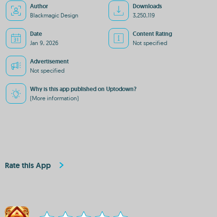
Author
Downloads
Blackmagic Design
3,250,119
Date
Content Rating
Jan 9, 2026
Not specified
Advertisement
Not specified
Why is this app published on Uptodown?
(More information)
Rate this App