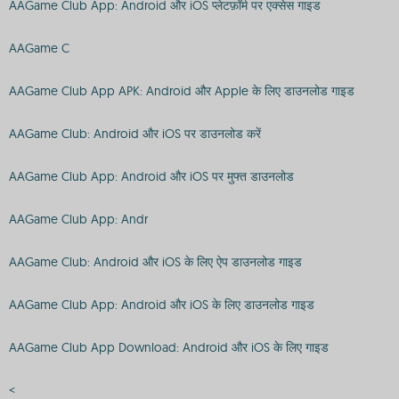
AAGame Club App: Android और iOS प्लेटफ़ॉर्म पर एक्सेस गाइड
AAGame C
AAGame Club App APK: Android और Apple के लिए डाउनलोड गाइड
AAGame Club: Android और iOS पर डाउनलोड करें
AAGame Club App: Android और iOS पर मुफ्त डाउनलोड
AAGame Club App: Andr
AAGame Club: Android और iOS के लिए ऐप डाउनलोड गाइड
AAGame Club App: Android और iOS के लिए डाउनलोड गाइड
AAGame Club App Download: Android और iOS के लिए गाइड
<