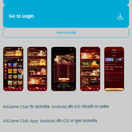
Go to Login
>GO TO LOGIN
AAGame Club ऐप डाउनलोड: Android और iOS प्लेटफ़ॉर्म पर एक्सेस
AAGame Club App: Android और iOS पर मुफ्त डाउनलोड