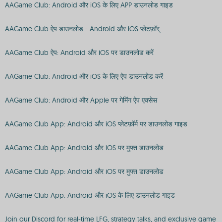
AAGame Club: Android और iOS के लिए APP डाउनलोड गाइड
AAGame Club ऐप डाउनलोड - Android और iOS प्लेटफ़ॉर्
AAGame Club ऐप: Android और iOS पर डाउनलोड करें
AAGame Club: Android और iOS के लिए ऐप डाउनलोड करें
AAGame Club: Android और Apple पर गेमिंग ऐप एक्सेस
AAGame Club App: Android और iOS प्लेटफ़ॉर्म पर डाउनलोड गाइड
AAGame Club App: Android और iOS पर मुफ्त डाउनलोड
AAGame Club App: Android और iOS पर मुफ्त डाउनलोड
AAGame Club App: Android और iOS के लिए डाउनलोड गाइड
Join our Discord for real-time LFG, strategy talks, and exclusive game