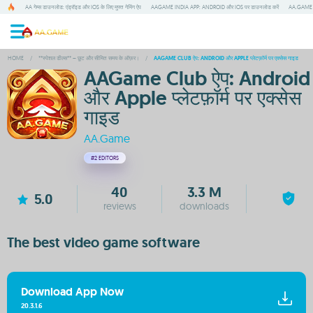
AA गेम्स डाउनलोड: एंड्रॉइड और IOS के लिए मुफ्त गेमिंग ऐप
AAGAME INDIA APP: ANDROID और IOS पर डाउनलोड करें
AA.GAME म
HOME
/
**स्पेशल डील्स** – छूट और सीमित समय के ऑफ़र।
/
AAGAME CLUB ऐप: ANDROID और APPLE प्लेटफ़ॉर्म पर एक्सेस गाइड
AAGame Club ऐप: Android
और Apple प्लेटफ़ॉर्म पर एक्सेस
गाइड
AA.Game
#2
EDITORS
40
3.3 M
5.0
reviews
downloads
The best video game software
Download App Now
20.3.1.6