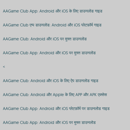
AAGame Club App: Android और iOS के लिए डाउनलोड गाइड
AAGame Club एप्प डाउनलोड: Android और iOS प्लेटफ़ॉर्म गाइड
AAGame Club: Android और iOS पर मुफ्त डाउनलोड
AAGame Club App: Android और iOS पर मुफ्त डाउनलोड
<
AAGame Club: Android और iOS के लिए ऐप डाउनलोड गाइड
AAGame Club: Android और Apple के लिए APP और APK एक्सेस
AAGame Club App: Android और iOS प्लेटफ़ॉर्म पर डाउनलोड गाइड
AAGame Club App: Android और iOS पर मुफ्त डाउनलोड