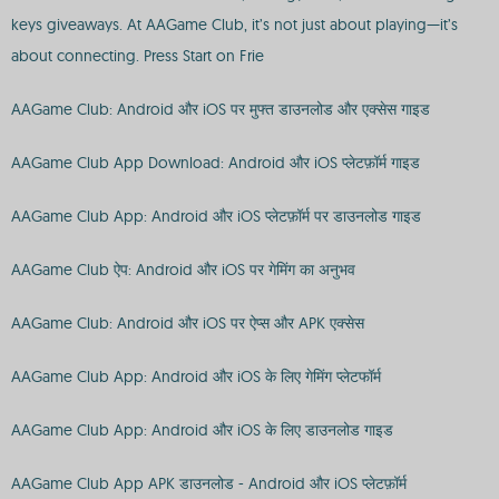
keys giveaways. At AAGame Club, it’s not just about playing—it’s
about connecting. Press Start on Frie
AAGame Club: Android और iOS पर मुफ्त डाउनलोड और एक्सेस गाइड
AAGame Club App Download: Android और iOS प्लेटफ़ॉर्म गाइड
AAGame Club App: Android और iOS प्लेटफ़ॉर्म पर डाउनलोड गाइड
AAGame Club ऐप: Android और iOS पर गेमिंग का अनुभव
AAGame Club: Android और iOS पर ऐप्स और APK एक्सेस
AAGame Club App: Android और iOS के लिए गेमिंग प्लेटफॉर्म
AAGame Club App: Android और iOS के लिए डाउनलोड गाइड
AAGame Club App APK डाउनलोड - Android और iOS प्लेटफ़ॉर्म