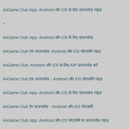
AAGame Club App: Android और iOS के लिए डाउनलोड गाइड
<
AAGame Club App: Android और iOS के लिए डाउनलोड
AAGame Club एप्प डाउनलोड: Android और iOS प्लेटफ़ॉर्म गाइड
AAGame Club: Android और iOS के लिए APP डाउनलोड करें
AAGame Club एप्प डाउनलोड - Android और iOS प्लेटफ़ॉर्म गाइड
AAGame Club App: Android और iOS के लिए डाउनलोड गाइड
AAGame Club ऐप डाउनलोड - Android और iOS प्लेटफ़ॉर्म
AAGame Club App: Android और iOS प्लेटफ़ॉर्म पर डाउनलोड गाइड