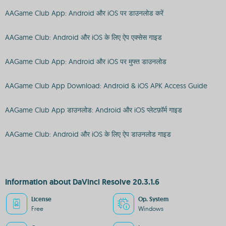
AAGame Club App: Android और iOS पर डाउनलोड करें
AAGame Club: Android और iOS के लिए ऐप एक्सेस गाइड
AAGame Club App: Android और iOS पर मुफ्त डाउनलोड
AAGame Club App Download: Android & iOS APK Access Guide
AAGame Club App डाउनलोड: Android और iOS प्लेटफ़ॉर्म गाइड
AAGame Club: Android और iOS के लिए ऐप डाउनलोड गाइड
Information about DaVinci Resolve 20.3.1.6
License
Op. System
Free
Windows