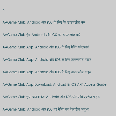
<
AAGame Club: Android और iOS के लिए ऐप डाउनलोड करें
AAGame Club ऐप: Android और iOS पर डाउनलोड करें
AAGame Club App: Android और iOS के लिए गेमिंग प्लेटफॉर्म
AAGame Club App: Android और iOS के लिए डाउनलोड गाइड
AAGame Club App: Android और iOS के लिए डाउनलोड गाइड
AAGame Club App Download: Android & iOS APK Access Guide
AAGame Club एप्प डाउनलोड: Android और iOS प्लेटफ़ॉर्म एक्सेस गाइड
AAGame Club: Android और iOS पर गेमिंग का बेहतरीन अनुभव