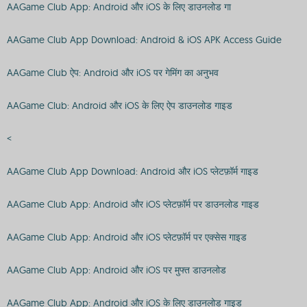
AAGame Club App: Android और iOS के लिए डाउनलोड गा
AAGame Club App Download: Android & iOS APK Access Guide
AAGame Club ऐप: Android और iOS पर गेमिंग का अनुभव
AAGame Club: Android और iOS के लिए ऐप डाउनलोड गाइड
<
AAGame Club App Download: Android और iOS प्लेटफ़ॉर्म गाइड
AAGame Club App: Android और iOS प्लेटफ़ॉर्म पर डाउनलोड गाइड
AAGame Club App: Android और iOS प्लेटफ़ॉर्म पर एक्सेस गाइड
AAGame Club App: Android और iOS पर मुफ्त डाउनलोड
AAGame Club App: Android और iOS के लिए डाउनलोड गाइड