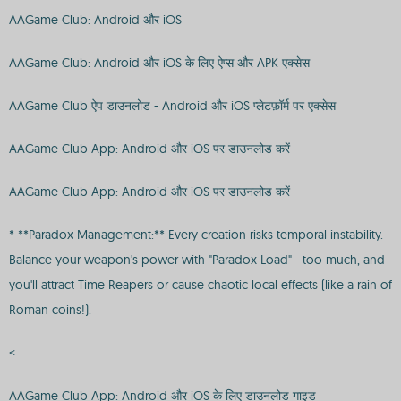
AAGame Club: Android और iOS
AAGame Club: Android और iOS के लिए ऐप्स और APK एक्सेस
AAGame Club ऐप डाउनलोड - Android और iOS प्लेटफ़ॉर्म पर एक्सेस
AAGame Club App: Android और iOS पर डाउनलोड करें
AAGame Club App: Android और iOS पर डाउनलोड करें
* **Paradox Management:** Every creation risks temporal instability.
Balance your weapon's power with "Paradox Load"—too much, and
you'll attract Time Reapers or cause chaotic local effects (like a rain of
Roman coins!).
<
AAGame Club App: Android और iOS के लिए डाउनलोड गाइड