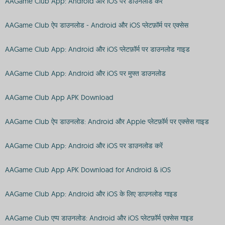
AAGame Club App: Android और iOS पर डाउनलोड करें
AAGame Club ऐप डाउनलोड - Android और iOS प्लेटफ़ॉर्म पर एक्सेस
AAGame Club App: Android और iOS प्लेटफ़ॉर्म पर डाउनलोड गाइड
AAGame Club App: Android और iOS पर मुफ्त डाउनलोड
AAGame Club App APK Download
AAGame Club ऐप डाउनलोड: Android और Apple प्लेटफ़ॉर्म पर एक्सेस गाइड
AAGame Club App: Android और iOS पर डाउनलोड करें
AAGame Club App APK Download for Android & iOS
AAGame Club App: Android और iOS के लिए डाउनलोड गाइड
AAGame Club एप्प डाउनलोड: Android और iOS प्लेटफ़ॉर्म एक्सेस गाइड