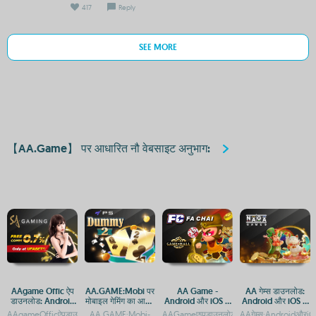
417
Reply
SEE MORE
【AA.Game】 पर आधारित नौ वेबसाइट अनुभाग:
AAgame Offic ऐप
AA.GAME:Mobi पर
AA Game -
AA गेम्स डाउनलोड:
डाउनलोड: Android
मोबाइल गेमिंग का आनंद
Android और iOS के
Android और iOS के
और iOS प्लेटफ़ॉर्म पर
लें - Android और
लिए मुफ्त डाउनलोड
लिए मुफ्त गेमिंग ऐप
AAgameOfficऐपडाउनलोड:AndroidऔरiOSप्लेटफ़ॉर्मपरएक्सेसगाइडAAgameOfficऐपडाउनलोड:
AA.GAME:Mobi-
AAGameएप्पडाउनलोड:AndroidऔरiOSपरमुफ्तगेमिं
AAगेम्स:AndroidऔरiOS