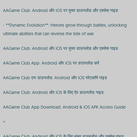
AAGame Club: Android और iOS पर मुफ्त डाउनलोड और एक्सेस गाइड
- **Dynamic Evolution**: Heroes grow through battles, unlocking
ultimate abilities that can reverse the tide of war.
AAGame Club: Android और iOS पर मुफ्त डाउनलोड और एक्सेस गाइड
AAGame Club App: Android और iOS पर डाउनलोड करें
AAGame Club एप्प डाउनलोड: Android और iOS प्लेटफ़ॉर्म गाइड
AAGame Club: Android और iOS के लिए ऐप डाउनलोड गाइड
AAGame Club App Download: Android & iOS APK Access Guide
<
AAGame Club: Android और iOS के लिए मुफ्त डाउनलोड और एक्सेस गाइड