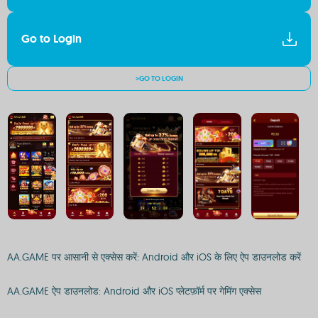
Go to Login
>GO TO LOGIN
AA.GAME पर आसानी से एक्सेस करें: Android और iOS के लिए ऐप डाउनलोड करें
AA.GAME ऐप डाउनलोड: Android और iOS प्लेटफ़ॉर्म पर गेमिंग एक्सेस