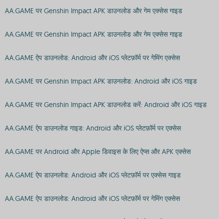
AA.GAME पर Genshin Impact APK डाउनलोड और गेम एक्सेस गाइड
AA.GAME पर Genshin Impact APK डाउनलोड और गेम एक्सेस गाइड
AA.GAME ऐप डाउनलोड: Android और iOS प्लेटफ़ॉर्म पर गेमिंग एक्सेस
AA.GAME पर Genshin Impact APK डाउनलोड: Android और iOS गाइड
AA.GAME पर Genshin Impact APK डाउनलोड करें: Android और iOS गाइड
AA.GAME ऐप डाउनलोड गाइड: Android और iOS प्लेटफ़ॉर्म पर एक्सेस
AA.GAME पर Android और Apple डिवाइस के लिए ऐप्स और APK एक्सेस
AA.GAME ऐप डाउनलोड: Android और iOS प्लेटफ़ॉर्म पर एक्सेस गाइड
AA.GAME ऐप डाउनलोड: Android और iOS प्लेटफ़ॉर्म पर गेमिंग एक्सेस