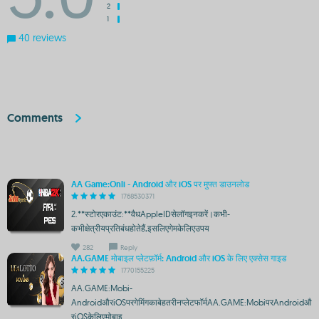
2
1
40 reviews
Comments
AA Game:Onli - Android और iOS पर मुफ्त डाउनलोड
1768530371
2.**स्टोरएकाउंट:**वैधAppleIDसेलॉगइनकरें।कभी-
कभीक्षेत्रीयप्रतिबंधहोतेहैं,इसलिएगेमकेलिएउपय
282
Reply
AA.GAME मोबाइल प्लेटफ़ॉर्म: Android और iOS के लिए एक्सेस गाइड
1770155225
AA.GAME:Mobi-
AndroidऔरiOSपरगेमिंगकाबेहतरीनप्लेटफॉर्मAA.GAME:MobiपरAndroidऔ
रiOSकेलिएमोबाइ