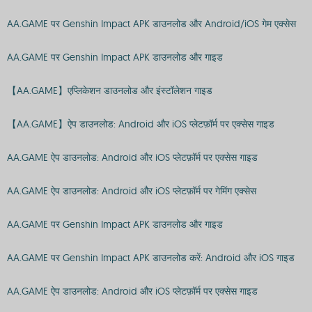
AA.GAME पर Genshin Impact APK डाउनलोड और Android/iOS गेम एक्सेस
AA.GAME पर Genshin Impact APK डाउनलोड और गाइड
【AA.GAME】एप्लिकेशन डाउनलोड और इंस्टॉलेशन गाइड
【AA.GAME】ऐप डाउनलोड: Android और iOS प्लेटफ़ॉर्म पर एक्सेस गाइड
AA.GAME ऐप डाउनलोड: Android और iOS प्लेटफ़ॉर्म पर एक्सेस गाइड
AA.GAME ऐप डाउनलोड: Android और iOS प्लेटफ़ॉर्म पर गेमिंग एक्सेस
AA.GAME पर Genshin Impact APK डाउनलोड और गाइड
AA.GAME पर Genshin Impact APK डाउनलोड करें: Android और iOS गाइड
AA.GAME ऐप डाउनलोड: Android और iOS प्लेटफ़ॉर्म पर एक्सेस गाइड