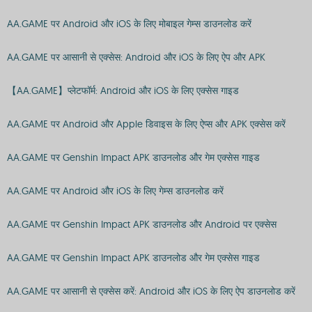
AA.GAME पर Android और iOS के लिए मोबाइल गेम्स डाउनलोड करें
AA.GAME पर आसानी से एक्सेस: Android और iOS के लिए ऐप और APK
【AA.GAME】प्लेटफॉर्म: Android और iOS के लिए एक्सेस गाइड
AA.GAME पर Android और Apple डिवाइस के लिए ऐप्स और APK एक्सेस करें
AA.GAME पर Genshin Impact APK डाउनलोड और गेम एक्सेस गाइड
AA.GAME पर Android और iOS के लिए गेम्स डाउनलोड करें
AA.GAME पर Genshin Impact APK डाउनलोड और Android पर एक्सेस
AA.GAME पर Genshin Impact APK डाउनलोड और गेम एक्सेस गाइड
AA.GAME पर आसानी से एक्सेस करें: Android और iOS के लिए ऐप डाउनलोड करें