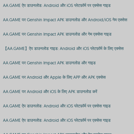
AA.GAME ऐप डाउनलोड: Android और iOS प्लेटफ़ॉर्म पर एक्सेस गाइड
AA.GAME पर Genshin Impact APK डाउनलोड और Android/iOS गेम एक्सेस
AA.GAME पर Genshin Impact APK डाउनलोड और गेम एक्सेस गाइड
【AA.GAME】ऐप डाउनलोड गाइड: Android और iOS प्लेटफ़ॉर्म के लिए एक्सेस
AA.GAME पर Genshin Impact APK डाउनलोड और गाइड
AA.GAME पर Android और Apple के लिए APP और APK एक्सेस
AA.GAME पर Android और iOS के लिए APK डाउनलोड करें
AA.GAME ऐप डाउनलोड: Android और iOS प्लेटफ़ॉर्म पर एक्सेस गाइड
AA.GAME ऐप डाउनलोड: Android और iOS प्लेटफ़ॉर्म पर एक्सेस गाइड