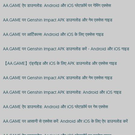
AA.GAME ऐप डाउनलोड: Android और iOS प्लेटफ़ॉर्म पर गेमिंग एक्सेस
AA.GAME पर Genshin Impact APK डाउनलोड और गेम एक्सेस गाइड
AA.GAME पर आर्टिकल्स: Android और iOS के लिए एक्सेस गाइड
AA.GAME पर Genshin Impact APK डाउनलोड करें - Android और iOS गाइड
【AA.GAME】एंड्रॉइड और iOS के लिए APK डाउनलोड और एक्सेस गाइड
AA.GAME पर Genshin Impact APK डाउनलोड और गेम एक्सेस गाइड
AA.GAME पर Genshin Impact APK डाउनलोड: Android और iOS गाइड
AA.GAME ऐप डाउनलोड: Android और iOS प्लेटफ़ॉर्म पर गेम एक्सेस
AA.GAME पर आसानी से एक्सेस करें: Android और iOS के लिए ऐप डाउनलोड करें