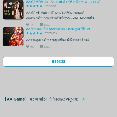
AA.GAME:Mobi - Android और iOS के लिए ऐप डाउनलोड करें
1771656792
AA.GAME:Mobiपरगेमिंगएप्सऔरAPKडाउनलोडकरें-
AndroidऔरAppleप्लेटफ़ॉर्मकेलिएAA.GAME:Mobiपरमोब
779
Reply
AA गेम्स डाउनलोड: Android और iOS पर मुफ्त गेमिंग एप
1771759459
AAगेम्सएंड्रॉइडऔरiOSपरमुफ्तमेंखेलनेकेलिएडाउनलोडकरें
928
Reply
SEE MORE
【AA.Game】 पर आधारित नौ वेबसाइट अनुभाग: