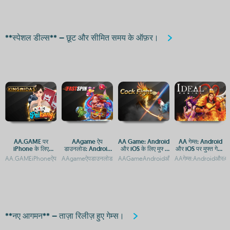
**स्पेशल डील्स** – छूट और सीमित समय के ऑफ़र।
AA.GAME पर
AAgame ऐप
AA Game: Android
AA गेम्स: Android
iPhone के लिए
डाउनलोड: Android
और iOS के लिए मुफ्त
और iOS पर मुफ्त गेमिंग
Android ऐप्स कैसे
और iOS प्लेटफ़ॉर्म पर
डाउनलोड और एक्सेस
ऐप
AA.GAMEiPhoneऐपडाउनलोड:AndroidऔरiOSप्लेटफ़ॉर्मपरगेमिंगएक्सेसAA.GAMEiPhoneApp
AAgameऐपडाउनलोड:AndroidऔरiOSप्लेटफ़ॉर्मपरगेमिंगएक्सेसAAgameऐ
AAGameAndroidऔरiOSकेलिएमुफ्तडाउनलोडA
AAगेम्स:AndroidऔरiO
डाउनलोड करें
गेमिंग एक्सेस
गाइड
**नए आगमन** – ताज़ा रिलीज़ हुए गेम्स।