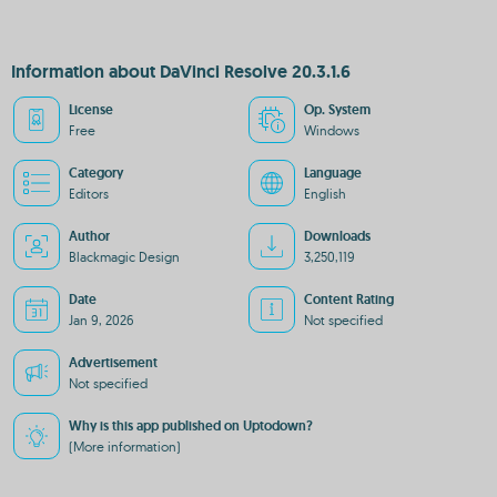
Information about DaVinci Resolve 20.3.1.6
License
Op. System
Free
Windows
Category
Language
Editors
English
Author
Downloads
Blackmagic Design
3,250,119
Date
Content Rating
Jan 9, 2026
Not specified
Advertisement
Not specified
Why is this app published on Uptodown?
(More information)