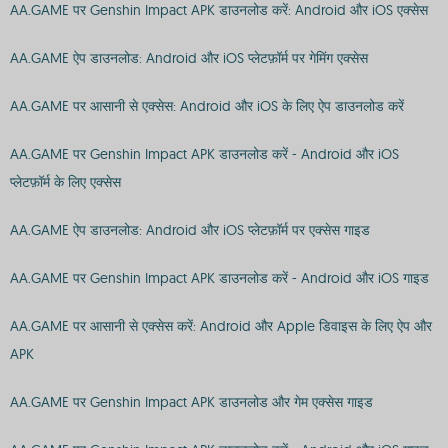
AA.GAME पर Genshin Impact APK डाउनलोड करें: Android और iOS एक्सेस
AA.GAME ऐप डाउनलोड: Android और iOS प्लेटफ़ॉर्म पर गेमिंग एक्सेस
AA.GAME पर आसानी से एक्सेस: Android और iOS के लिए ऐप डाउनलोड करें
AA.GAME पर Genshin Impact APK डाउनलोड करें - Android और iOS
प्लेटफ़ॉर्म के लिए एक्सेस
AA.GAME ऐप डाउनलोड: Android और iOS प्लेटफ़ॉर्म पर एक्सेस गाइड
AA.GAME पर Genshin Impact APK डाउनलोड करें - Android और iOS गाइड
AA.GAME पर आसानी से एक्सेस करें: Android और Apple डिवाइस के लिए ऐप और
APK
AA.GAME पर Genshin Impact APK डाउनलोड और गेम एक्सेस गाइड