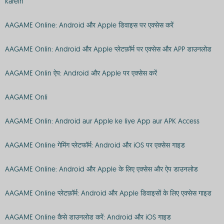
karein
AAGAME Online: Android और Apple डिवाइस पर एक्सेस करें
AAGAME Onlin: Android और Apple प्लेटफ़ॉर्म पर एक्सेस और APP डाउनलोड
AAGAME Onlin ऐप: Android और Apple पर एक्सेस करें
AAGAME Onli
AAGAME Onlin: Android aur Apple ke liye App aur APK Access
AAGAME Online गेमिंग प्लेटफॉर्म: Android और iOS पर एक्सेस गाइड
AAGAME Online: Android और Apple के लिए एक्सेस और ऐप डाउनलोड
AAGAME Online प्लेटफ़ॉर्म: Android और Apple डिवाइसों के लिए एक्सेस गाइड
AAGAME Online कैसे डाउनलोड करें: Android और iOS गाइड