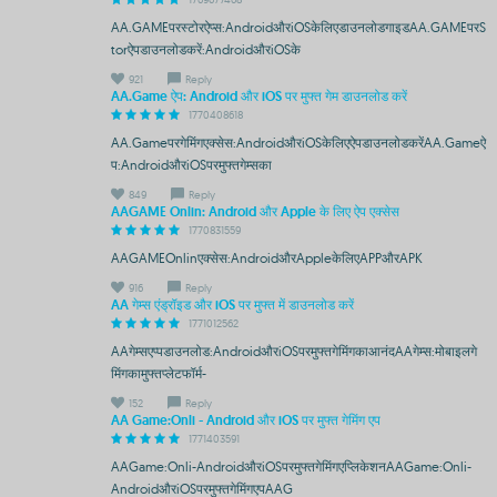
AA.GAMEपरस्टोरऐप्स:AndroidऔरiOSकेलिएडाउनलोडगाइडAA.GAMEपरS
torऐपडाउनलोडकरें:AndroidऔरiOSके
921
Reply
AA.Game ऐप: Android और iOS पर मुफ्त गेम डाउनलोड करें
1770408618
AA.Gameपरगेमिंगएक्सेस:AndroidऔरiOSकेलिएऐपडाउनलोडकरेंAA.Gameऐ
प:AndroidऔरiOSपरमुफ्तगेम्सका
849
Reply
AAGAME Onlin: Android और Apple के लिए ऐप एक्सेस
1770831559
AAGAMEOnlinएक्सेस:AndroidऔरAppleकेलिएAPPऔरAPK
916
Reply
AA गेम्स एंड्रॉइड और iOS पर मुफ्त में डाउनलोड करें
1771012562
AAगेम्सएप्पडाउनलोड:AndroidऔरiOSपरमुफ्तगेमिंगकाआनंदAAगेम्स:मोबाइलगे
मिंगकामुफ्तप्लेटफॉर्म-
152
Reply
AA Game:Onli - Android और iOS पर मुफ्त गेमिंग एप
1771403591
AAGame:Onli-AndroidऔरiOSपरमुफ्तगेमिंगएप्लिकेशनAAGame:Onli-
AndroidऔरiOSपरमुफ्तगेमिंगएपAAG