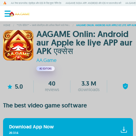
AA गेम्स डाउनलोड: एंड्रॉइड और IOS के लिए मुफ्त गेमिंग ऐप
AAGAME INDIA APP: ANDROID और IOS पर डाउनलोड करें
AA.GAME म
HOME
/
**टॉप सेलिंग** – सबसे लोकप्रिय और अधिक बिकने वाले गेम्स।
/
AAGAME ONLIN: ANDROID AUR APPLE KE LIYE APP AUR A
AAGAME Onlin: Android
aur Apple ke liye APP aur
APK एक्सेस
AA.Game
#2
EDITORS
40
3.3 M
5.0
reviews
downloads
The best video game software
Download App Now
20.3.1.6