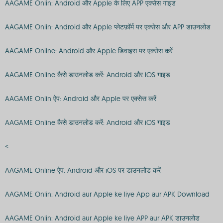
AAGAME Onlin: Android और Apple के लिए APP एक्सेस गाइड
AAGAME Onlin: Android और Apple प्लेटफ़ॉर्म पर एक्सेस और APP डाउनलोड
AAGAME Online: Android और Apple डिवाइस पर एक्सेस करें
AAGAME Online कैसे डाउनलोड करें: Android और iOS गाइड
AAGAME Onlin ऐप: Android और Apple पर एक्सेस करें
AAGAME Online कैसे डाउनलोड करें: Android और iOS गाइड
<
AAGAME Online ऐप: Android और iOS पर डाउनलोड करें
AAGAME Onlin: Android aur Apple ke liye App aur APK Download
AAGAME Onlin: Android aur Apple ke liye APP aur APK डाउनलोड