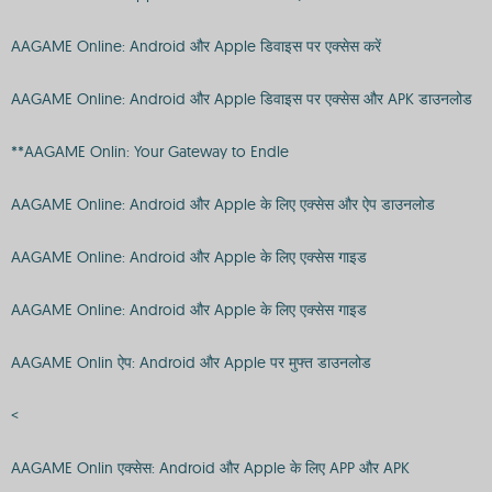
AAGAME Online: Android और Apple डिवाइस पर एक्सेस करें
AAGAME Online: Android और Apple डिवाइस पर एक्सेस और APK डाउनलोड
**AAGAME Onlin: Your Gateway to Endle
AAGAME Online: Android और Apple के लिए एक्सेस और ऐप डाउनलोड
AAGAME Online: Android और Apple के लिए एक्सेस गाइड
AAGAME Online: Android और Apple के लिए एक्सेस गाइड
AAGAME Onlin ऐप: Android और Apple पर मुफ्त डाउनलोड
<
AAGAME Onlin एक्सेस: Android और Apple के लिए APP और APK