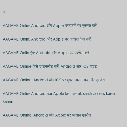
<
AAGAME Onlin: Android और Apple प्लेटफ़ॉर्म पर एक्सेस करें
AAGAME Onlin: Android और Apple पर एक्सेस कैसे करें
AAGAME Onlin ऐप: Android और Apple पर एक्सेस करें
AAGAME Online कैसे डाउनलोड करें: Android और iOS गाइड
AAGAME Online: Android और iOS पर मुफ्त डाउनलोड और एक्सेस
AAGAME Onlin: Android aur Apple ke liye ek saath access kaise
karein
AAGAME Online: Android और Apple पर आसान एक्सेस