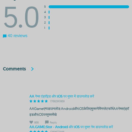
5.0
5
4
3
2
1
40 reviews
Comments
AA गेम्स एंड्रॉइड और iOS पर मुफ्त में डाउनलोड करें
1769290869
AAGameएप्पडाउनलोड:AndroidऔरiOSकेलिएमुफ्तगेमिंगप्लेटफॉर्मAAगेम्सएंड्रॉ
इडऔरiOSपरमुफ्तमेंखे
868
Reply
AA.GAME:Stor - Android और iOS पर मुफ्त गेम डाउनलोड करें
1769677468