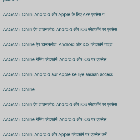
AAGAME Onlin: Android और Apple के लिए APP एक्सेस ग
AAGAME Onlin ऐप डाउनलोड: Android और iOS प्लेटफ़ॉर्म पर एक्सेस
AAGAME Online ऐप डाउनलोड: Android और iOS प्लेटफ़ॉर्म गाइड
AAGAME Online गेमिंग प्लेटफॉर्म: Android और iOS पर एक्सेस
AAGAME Onlin: Android aur Apple ke liye aasaan access
AAGAME Online
AAGAME Onlin ऐप डाउनलोड: Android और iOS प्लेटफ़ॉर्म पर एक्सेस
AAGAME Online गेमिंग प्लेटफॉर्म: Android और iOS पर एक्सेस
AAGAME Onlin: Android और Apple प्लेटफ़ॉर्म पर एक्सेस करें