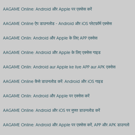
AAGAME Online: Android और Apple पर एक्सेस करें
AAGAME Online ऐप डाउनलोड - Android और iOS प्लेटफ़ॉर्म एक्सेस
AAGAME Onlin: Android और Apple के लिए APP एक्सेस
AAGAME Online: Android और Apple के लिए एक्सेस गाइड
AAGAME Onlin: Android aur Apple ke liye APP aur APK एक्सेस
AAGAME Online कैसे डाउनलोड करें: Android और iOS गाइड
AAGAME Onlin: Android और Apple पर एक्सेस करें
AAGAME Online: Android और iOS पर मुफ्त डाउनलोड करें
AAGAME Online: Android और Apple पर एक्सेस करें, APP और APK डाउनलो