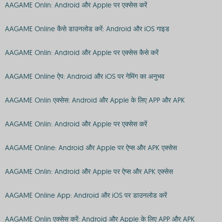
AAGAME Onlin: Android और Apple पर एक्सेस करें
AAGAME Online कैसे डाउनलोड करें: Android और iOS गाइड
AAGAME Onlin: Android और Apple पर एक्सेस कैसे करें
AAGAME Online ऐप: Android और iOS पर गेमिंग का अनुभव
AAGAME Onlin एक्सेस: Android और Apple के लिए APP और APK
AAGAME Onlin: Android और Apple पर एक्सेस करें
AAGAME Online: Android और Apple पर ऐप्स और APK एक्सेस
AAGAME Onlin: Android और Apple पर ऐप्स और APK एक्सेस
AAGAME Online App: Android और iOS पर डाउनलोड करें
AAGAME Onlin एक्सेस करें: Android और Apple के लिए APP और APK