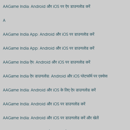
AAGame India: Android और iOS पर ऐप डाउनलोड करें
A
AAGame India App: Android और iOS पर डाउनलोड करें
AAGame India App: Android और iOS पर डाउनलोड करें
AAGame India ऐप: Android और iOS पर डाउनलोड करें
AAGame India ऐप डाउनलोड: Android और iOS प्लेटफॉर्म पर एक्सेस
AAGame India: Android और iOS के लिए ऐप डाउनलोड करें
AAGame India: Android और iOS पर डाउनलोड करें
AAGame India: Android और iOS पर डाउनलोड करें और खेलें