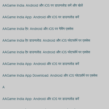
AAGame India: Android और iOS पर डाउनलोड करें और खेलें
AAGame India App: Android और iOS पर डाउनलोड करें
AAGame India ऐप: Android और iOS पर गेमिंग एक्सेस
AAGame India ऐप डाउनलोड: Android और iOS प्लेटफॉर्म पर एक्सेस
AAGame India ऐप डाउनलोड: Android और iOS प्लेटफॉर्म पर एक्सेस
AAGame India App: Android और iOS पर डाउनलोड करें
AAGame India App Download: Android और iOS प्लेटफ़ॉर्म पर एक्सेस
A
AAGame India App: Android और iOS पर डाउनलोड करें