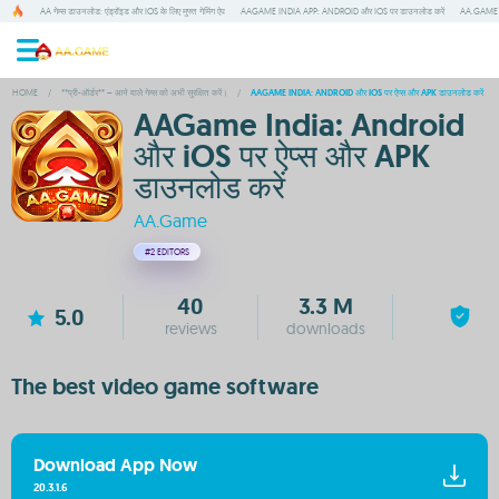
AA गेम्स डाउनलोड: एंड्रॉइड और IOS के लिए मुफ्त गेमिंग ऐप
AAGAME INDIA APP: ANDROID और IOS पर डाउनलोड करें
AA.GAME म
HOME
/
**प्री-ऑर्डर** – आने वाले गेम्स को अभी सुरक्षित करें।
/
AAGAME INDIA: ANDROID और IOS पर ऐप्स और APK डाउनलोड करें
AAGame India: Android
और iOS पर ऐप्स और APK
डाउनलोड करें
AA.Game
#2
EDITORS
40
3.3 M
5.0
reviews
downloads
The best video game software
Download App Now
20.3.1.6