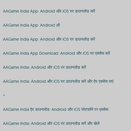
AAGame India App: Android और iOS पर डाउनलोड करें
AAGame India App: Android औ
AAGame India App: Android और iOS पर डाउनलोड करें
AAGame India App Download: Android और iOS पर एक्सेस करें
AAGame India: Android और iOS पर डाउनलोड करें
AAGame India: Android और iOS पर डाउनलोड करें और ऐप एक्सेस पाएं
<
AAGame India ऐप डाउनलोड: Android और iOS प्लेटफॉर्म पर एक्सेस
AAGame India: Android और iOS पर डाउनलोड करें और खेलें