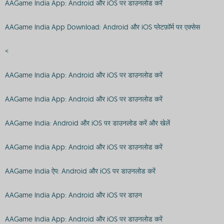
AAGame India App: Android और iOS पर डाउनलोड करें
AAGame India App Download: Android और iOS प्लेटफ़ॉर्म पर एक्सेस
<
AAGame India App: Android और iOS पर डाउनलोड करें
AAGame India App: Android और iOS पर डाउनलोड करें
AAGame India: Android और iOS पर डाउनलोड करें और खेलें
AAGame India App: Android और iOS पर डाउनलोड करें
AAGame India ऐप: Android और iOS पर डाउनलोड करें
AAGame India App: Android और iOS पर डाउन
AAGame India App: Android और iOS पर डाउनलोड करें