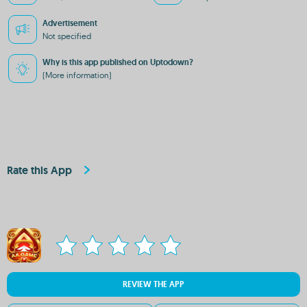
Advertisement
Not specified
Why is this app published on Uptodown?
(More information)
Rate this App
REVIEW THE APP