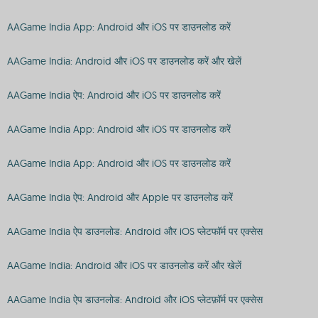
AAGame India App: Android और iOS पर डाउनलोड करें
AAGame India: Android और iOS पर डाउनलोड करें और खेलें
AAGame India ऐप: Android और iOS पर डाउनलोड करें
AAGame India App: Android और iOS पर डाउनलोड करें
AAGame India App: Android और iOS पर डाउनलोड करें
AAGame India ऐप: Android और Apple पर डाउनलोड करें
AAGame India ऐप डाउनलोड: Android और iOS प्लेटफॉर्म पर एक्सेस
AAGame India: Android और iOS पर डाउनलोड करें और खेलें
AAGame India ऐप डाउनलोड: Android और iOS प्लेटफ़ॉर्म पर एक्सेस