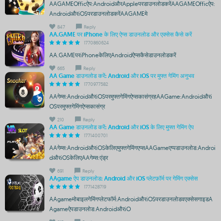
AAGAMEOfficऐप:AndroidऔरAppleपरडाउनलोडकरेंAAGAMEOfficऐप:
AndroidऔरiOSपरडाउनलोडकरेंAAGAMEमे
847
Reply
AA.GAME पर iPhone के लिए ऐप्स डाउनलोड और एक्सेस कैसे करें
1770860624
AA.GAMEपरiPhoneकेलिएAndroidऐप्सकैसेडाउनलोडकरें
665
Reply
AA Game डाउनलोड करें: Android और iOS पर मुफ्त गेमिंग अनुभव
1770977582
AAगेम्स:AndroidऔरiOSपरमुफ्तगेमिंगऐप्सकासंग्रहAAGame:Androidऔरi
OSपरमुफ्तगेमिंगऐप्सकासंग्र
210
Reply
AA Game डाउनलोड करें: Android और iOS के लिए मुफ्त गेमिंग ऐप
1771400701
AAगेम्स:AndroidऔरiOSकेलिएमुफ्तगेमिंगएप्सAAGameएप्पडाउनलोड:Androi
dऔरiOSकेलिएAAगेम्स:एंड्र
691
Reply
AAgame ऐप डाउनलोड: Android और iOS प्लेटफ़ॉर्म पर गेमिंग एक्सेस
1771428719
AAgameमोबाइलगेमिंगप्लेटफॉर्म:AndroidऔरiOSपरडाउनलोडवएक्सेसगाइडA
Agameऐपडाउनलोड:AndroidऔरiO