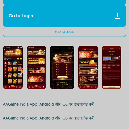
Go to Login
>GO TO LOGIN
AAGame India App: Android और iOS पर डाउनलोड करें
AAGame India App: Android और iOS पर डाउनलोड करें