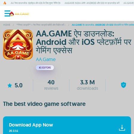
AA गेम्स डाउनलोड: एंड्रॉइड और IOS के लिए मुफ्त गेमिंग ऐप
AAGAME INDIA APP: ANDROID और IOS पर डाउनलोड करें
AA.GAME म
HOME
/
**गिफ्ट कार्ड्स** – गेम गिफ्ट कार्ड्स खरीदें और रिडीम करें।
/
AA.GAME ऐप डाउनलोड: ANDROID और IOS प्लेटफ़ॉर्म पर गेमिंग एक्सेस
AA.GAME ऐप डाउनलोड:
Android और iOS प्लेटफ़ॉर्म पर
गेमिंग एक्सेस
AA.Game
#2
EDITORS
40
3.3 M
5.0
reviews
downloads
The best video game software
Download App Now
20.3.1.6