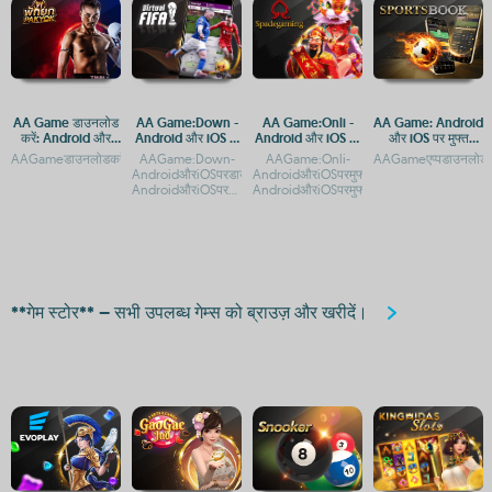
AA Game डाउनलोड
AA Game:Down -
AA Game:Onli -
AA Game: Android
करें: Android और
Android और iOS के
Android और iOS पर
और iOS पर मुफ्त
iOS के लिए मुफ्त गेमिंग
लिए डाउनलोड गाइड
डाउनलोड करें
डाउनलोड और एक्सेस
AAGameडाउनलोडकरें:AndroidऔरiOSकेलिएमुफ्तगेमिंगएपAAGame:AndroidऔरiOSपरमुफ्तडाउ
AAGame:Down-
AAGame:Onli-
AAGameएप्पडाउनलोड:A
ऐप
AndroidऔरiOSपरडाउनलोडकरेंAAGame:Down-
AndroidऔरiOSपरमुफ्तगेमिंगएपAAGame:Onli-
AndroidऔरiOSपरडाउनलोडकरेंAAGame:Down-
AndroidऔरiOSपरमुफ्तगेमिंगएपAAGame:Onl
An
**गेम स्टोर** – सभी उपलब्ध गेम्स को ब्राउज़ और खरीदें।