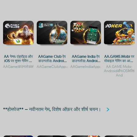
AA गेम्स: एंड्रॉइड और
AAGame Club ऐप
AAGame India ऐप
AA.GAME:Mobi पर
iOS पर मुफ्त गेमिंग का
डाउनलोड: Android
डाउनलोड: Android
मोबाइल गेमिंग का आनंद
आनंद
और iOS प्लेटफ़ॉर्म पर
और iOS प्लेटफ़ॉर्म पर
लें - Android और
AAGameडाउनलोडकरें:AndroidऔरiOSकेलिएमुफ्तगेमिंगऐपAAगेम्सएंड्रॉइडऔरiOSपरमुफ्तगेमिंगएप्स
AAGameClubApp:AndroidऔरiOSपरडाउनलोडकरेंAAGameClubApp:And
AAGameIndiaApp:AndroidऔरiOSपरडाउनलो
AA.GAME:Mobi-
एक्सेस गाइड
एक्सेस
iOS के लिए एक्सेस
AndroidऔरiOSकेलिएआस
And
**होमपेज** – नवीनतम गेम, विशेष ऑफ़र और शीर्ष चयन।