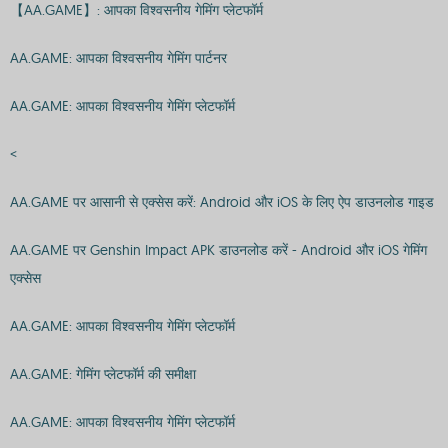
【AA.GAME】: आपका विश्वसनीय गेमिंग प्लेटफॉर्म
AA.GAME: आपका विश्वसनीय गेमिंग पार्टनर
AA.GAME: आपका विश्वसनीय गेमिंग प्लेटफॉर्म
<
AA.GAME पर आसानी से एक्सेस करें: Android और iOS के लिए ऐप डाउनलोड गाइड
AA.GAME पर Genshin Impact APK डाउनलोड करें - Android और iOS गेमिंग
एक्सेस
AA.GAME: आपका विश्वसनीय गेमिंग प्लेटफॉर्म
AA.GAME: गेमिंग प्लेटफॉर्म की समीक्षा
AA.GAME: आपका विश्वसनीय गेमिंग प्लेटफॉर्म