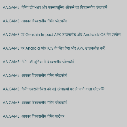
AA.GAME: गेमिंग टॉप-अप और एक्सक्लूसिव ऑफर्स का विश्वसनीय प्लेटफॉर्म
AA.GAME: आपका विश्वसनीय गेमिंग प्लेटफॉर्म
AA.GAME पर Genshin Impact APK डाउनलोड और Android/iOS गेम एक्सेस
AA.GAME पर Android और iOS के लिए ऐप्स और APK डाउनलोड करें
AA.GAME: गेमिंग की दुनिया में विश्वसनीय प्लेटफॉर्म
AA.GAME: आपका विश्वसनीय गेमिंग प्लेटफॉर्म
AA.GAME: गेमिंग एक्सपीरियंस को नई ऊंचाइयों पर ले जाने वाला प्लेटफॉर्म
AA.GAME: आपका विश्वसनीय गेमिंग प्लेटफॉर्म
AA.GAME: आपका विश्वसनीय गेमिंग पार्टनर