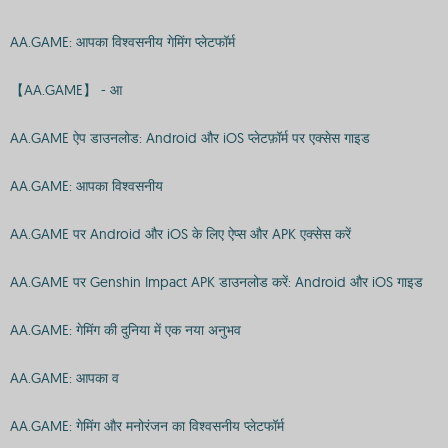
AA.GAME: आपका विश्वसनीय गेमिंग प्लेटफॉर्म
【AA.GAME】 - आ
AA.GAME ऐप डाउनलोड: Android और iOS प्लेटफ़ॉर्म पर एक्सेस गाइड
AA.GAME: आपका विश्वसनीय
AA.GAME पर Android और iOS के लिए ऐप्स और APK एक्सेस करें
AA.GAME पर Genshin Impact APK डाउनलोड करें: Android और iOS गाइड
AA.GAME: गेमिंग की दुनिया में एक नया अनुभव
AA.GAME: आपका व
AA.GAME: गेमिंग और मनोरंजन का विश्वसनीय प्लेटफॉर्म