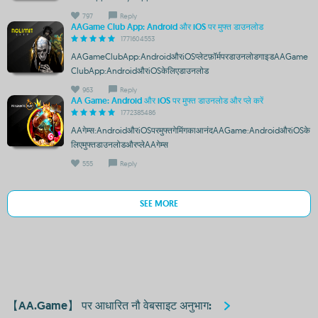
797
Reply
AAGame Club App: Android और iOS पर मुफ्त डाउनलोड
1771604553
AAGameClubApp:AndroidऔरiOSप्लेटफ़ॉर्मपरडाउनलोडगाइडAAGame
ClubApp:AndroidऔरiOSकेलिएडाउनलोड
963
Reply
AA Game: Android और iOS पर मुफ्त डाउनलोड और प्ले करें
1772385486
AAगेम्स:AndroidऔरiOSपरमुफ्तगेमिंगकाआनंदAAGame:AndroidऔरiOSके
लिएमुफ्तडाउनलोडऔरप्लेAAगेम्स
555
Reply
SEE MORE
【AA.Game】 पर आधारित नौ वेबसाइट अनुभाग: