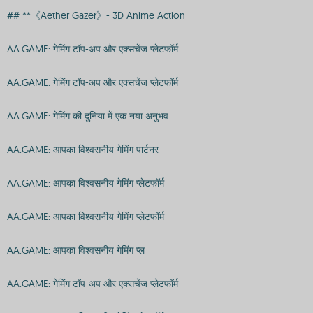
## **《Aether Gazer》- 3D Anime Action
AA.GAME: गेमिंग टॉप-अप और एक्सचेंज प्लेटफॉर्म
AA.GAME: गेमिंग टॉप-अप और एक्सचेंज प्लेटफॉर्म
AA.GAME: गेमिंग की दुनिया में एक नया अनुभव
AA.GAME: आपका विश्वसनीय गेमिंग पार्टनर
AA.GAME: आपका विश्वसनीय गेमिंग प्लेटफॉर्म
AA.GAME: आपका विश्वसनीय गेमिंग प्लेटफॉर्म
AA.GAME: आपका विश्वसनीय गेमिंग प्ल
AA.GAME: गेमिंग टॉप-अप और एक्सचेंज प्लेटफॉर्म