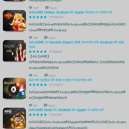
गेम्सएंड्रॉइडऔरiOSपरमुफ्त
1027
Reply
AAGAME Online: Android और Apple डिवाइस पर एक्सेस करें
1771060548
AAGAMEOnlineएप्पडाउनलोड:AndroidऔरiOSप्लेटफ़ॉर्मगाइडAAGAMEO
nlineगेमिंगप्लेटफ़ॉर्म:Android
386
Reply
AA.GAME पर Genshin Impact APK डाउनलोड करें: Android और iOS
गाइड
1771366633
【AA.GAME】
APPडाउनलोडगाइड:AndroidऔरiOSप्लेटफ़ॉर्मएक्सेसAA.GAMEऐपडाउनलोड:
AndroidऔरiOSप्लेटफ
654
Reply
AA गेम्स एंड्रॉइड और iOS पर मुफ्त में डाउनलोड करें
1771406277
AAGameडाउनलोडकरें:AndroidऔरiOSपरमुफ्तगेमिंगएपAAगेम्स:Androidऔ
रiOSपरमुफ्तगेमिंगकाआनंदAAगे
841
Reply
AAGAME Onlin ऐप: Android और Apple पर एक्सेस करें
1771470119
AAGAMEOnlin:AndroidऔरAppleपरएक्सेसकरेंAAGAMEOnlin:Andro
idaurApplekeliyeAppaurAPKAccessAA