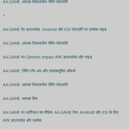
AA.GAME: आपका विश्वसनीय गेमिंग प्लेटफॉर्म
<
AA.GAME ऐप डाउनलोड: Android और iOS प्लेटफ़ॉर्म पर एक्सेस गाइड
AA.GAME: आपका विश्वसनीय गेमिंग प्लेटफॉर्म
AA.GAME पर Genshin Impact APK डाउनलोड और गाइड
AA.GAME: गेमिंग टॉप-अप और एक्सक्लूसिव ऑफर्स
AA.GAME: आपका विश्वसनीय गेमिंग प्लेटफॉर्म
AA.GAME: आपका विश
AA.GAME पर आर्टिकल का शीर्षक: AA.GAME ऐप्स: Android और iOS के लिए
APK डाउनलोड और एक्सेस