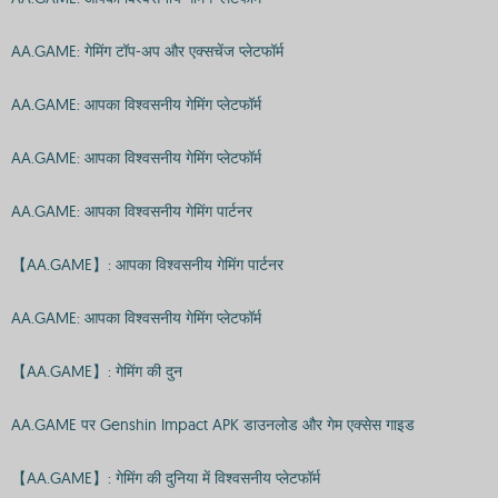
AA.GAME: गेमिंग टॉप-अप और एक्सचेंज प्लेटफॉर्म
AA.GAME: आपका विश्वसनीय गेमिंग प्लेटफॉर्म
AA.GAME: आपका विश्वसनीय गेमिंग प्लेटफॉर्म
AA.GAME: आपका विश्वसनीय गेमिंग पार्टनर
【AA.GAME】: आपका विश्वसनीय गेमिंग पार्टनर
AA.GAME: आपका विश्वसनीय गेमिंग प्लेटफॉर्म
【AA.GAME】: गेमिंग की दुन
AA.GAME पर Genshin Impact APK डाउनलोड और गेम एक्सेस गाइड
【AA.GAME】: गेमिंग की दुनिया में विश्वसनीय प्लेटफॉर्म