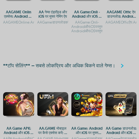
AAGAME Onlin
AA गेम्स एंड्रॉइड और
AA Game:Onli -
AAGAME Offic ऐप
एक्सेस: Android और
iOS पर मुफ्त गेमिंग ऐप
Android और iOS पर
डाउनलोड: Android
Apple के लिए APP
मुफ्त गेमिंग एप
और iOS प्लेटफॉर्म
AAGAMEOnline:AndroidऔरAppleडिवाइसपरएक्सेसकरेंAAGAMEOnlinएक्सेस:Androidऔर
AAGameडाउनलोडकरें:AndroidऔरiOSकेलिएमुफ्तगेमिंगऐपAAGameडाउनल
AAGame:Onli-
AAGAMEOfficऐप:And
और APK
गाइड
AndroidऔरiOSपरमुफ्तडाउनलोडऔरगेमिंगएक्से
AndroidऔरiOSपरमुफ्तडाउनल
**टॉप सेलिंग** – सबसे लोकप्रिय और अधिक बिकने वाले गेम्स।
AA Game APK:
AA.GAME मोबाइल
AA Game: Android
AA Game डाउनलोड:
Android और iOS पर
पर कैसे एक्सेस करें: ऐप
और iOS पर मुफ्त
Android और iOS के
मुफ्त डाउनलोड
और APK डाउनलोड
डाउनलोड और एक्सेस
लिए मुफ्त गेमिंग एप
AAगेम:AndroidऔरiOSकेलिएAPKडाउनलोडAAGameAPK:AndroidऔरiOSपरमुफ्तडाउनलोडA
AA.GAME:Mobiपरमुफ्तमेंगेमडाउनलोडकरें-
AAGameडाउनलोडकरें:AndroidऔरiOSकेलिएमुफ्त
AAGameऐपडाउनलोड:Andro