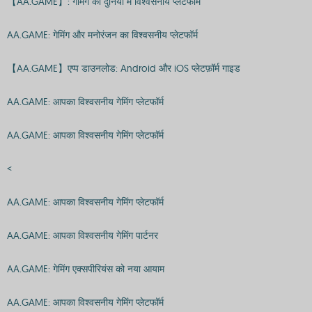
【AA.GAME】: गेमिंग की दुनिया में विश्वसनीय प्लेटफॉर्म
AA.GAME: गेमिंग और मनोरंजन का विश्वसनीय प्लेटफॉर्म
【AA.GAME】एप्प डाउनलोड: Android और iOS प्लेटफ़ॉर्म गाइड
AA.GAME: आपका विश्वसनीय गेमिंग प्लेटफॉर्म
AA.GAME: आपका विश्वसनीय गेमिंग प्लेटफॉर्म
<
AA.GAME: आपका विश्वसनीय गेमिंग प्लेटफॉर्म
AA.GAME: आपका विश्वसनीय गेमिंग पार्टनर
AA.GAME: गेमिंग एक्सपीरियंस को नया आयाम
AA.GAME: आपका विश्वसनीय गेमिंग प्लेटफॉर्म