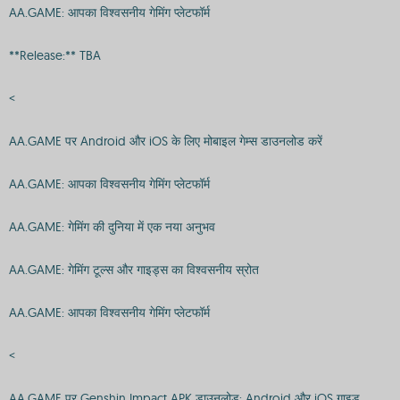
AA.GAME: आपका विश्वसनीय गेमिंग प्लेटफॉर्म
**Release:** TBA
<
AA.GAME पर Android और iOS के लिए मोबाइल गेम्स डाउनलोड करें
AA.GAME: आपका विश्वसनीय गेमिंग प्लेटफॉर्म
AA.GAME: गेमिंग की दुनिया में एक नया अनुभव
AA.GAME: गेमिंग टूल्स और गाइड्स का विश्वसनीय स्रोत
AA.GAME: आपका विश्वसनीय गेमिंग प्लेटफॉर्म
<
AA.GAME पर Genshin Impact APK डाउनलोड: Android और iOS गाइड